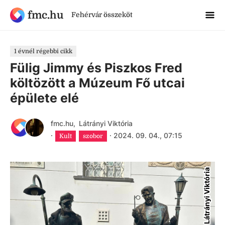
fmc.hu
Fehérvár összeköt
1 évnél régebbi cikk
Fülig Jimmy és Piszkos Fred
költözött a Múzeum Fő utcai
épülete elé
fmc.hu
,
Látrányi Viktória
·
·
2024. 09. 04., 07:15
Kult
szobor
Látrányi Viktória