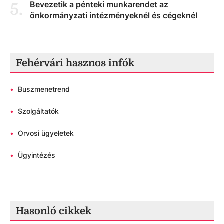
Bevezetik a pénteki munkarendet az
5
.
önkormányzati intézményeknél és cégeknél
Fehérvári hasznos infók
•
Buszmenetrend
•
Szolgáltatók
•
Orvosi ügyeletek
•
Ügyintézés
Hasonló cikkek