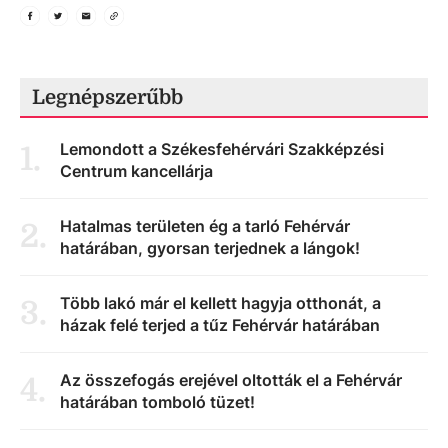
Legnépszerűbb
Lemondott a Székesfehérvári Szakképzési
1
.
Centrum kancellárja
Hatalmas területen ég a tarló Fehérvár
2
.
határában, gyorsan terjednek a lángok!
Több lakó már el kellett hagyja otthonát, a
3
.
házak felé terjed a tűz Fehérvár határában
Az összefogás erejével oltották el a Fehérvár
4
.
határában tomboló tüzet!