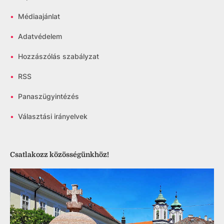
•
Médiaajánlat
•
Adatvédelem
•
Hozzászólás szabályzat
•
RSS
•
Panaszügyintézés
•
Választási irányelvek
Csatlakozz közösségünkhöz!