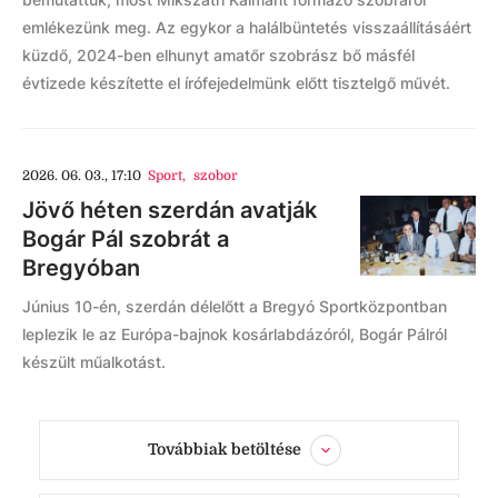
emlékezünk meg. Az egykor a halálbüntetés visszaállításáért
küzdő, 2024-ben elhunyt amatőr szobrász bő másfél
évtizede készítette el írófejedelmünk előtt tisztelgő művét.
2026. 06. 03., 17:10
Sport
,
szobor
Jövő héten szerdán avatják
Bogár Pál szobrát a
Bregyóban
Június 10-én, szerdán délelőtt a Bregyó Sportközpontban
leplezik le az Európa-bajnok kosárlabdázóról, Bogár Pálról
készült műalkotást.
Továbbiak betöltése