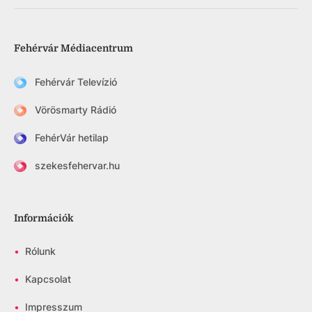
Fehérvár Médiacentrum
Fehérvár Televízió
Vörösmarty Rádió
FehérVár hetilap
szekesfehervar.hu
Információk
•
Rólunk
•
Kapcsolat
•
Impresszum