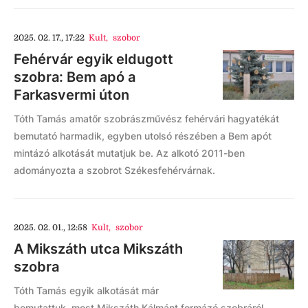
2025. 02. 17., 17:22
Kult
,
szobor
Fehérvár egyik eldugott
szobra: Bem apó a
Farkasvermi úton
Tóth Tamás amatőr szobrászművész fehérvári hagyatékát
bemutató harmadik, egyben utolsó részében a Bem apót
mintázó alkotását mutatjuk be. Az alkotó 2011-ben
adományozta a szobrot Székesfehérvárnak.
2025. 02. 01., 12:58
Kult
,
szobor
A Mikszáth utca Mikszáth
szobra
Tóth Tamás egyik alkotását már
bemutattuk, most Mikszáth Kálmánt formázó szobráról