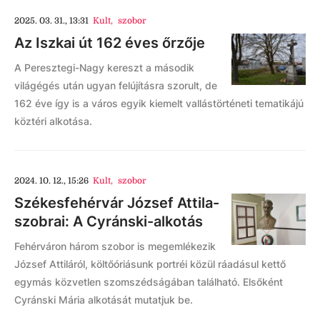
2025. 03. 31., 13:31
Kult
,
szobor
Az Iszkai út 162 éves őrzője
A Peresztegi-Nagy kereszt a második
világégés után ugyan felújításra szorult, de
162 éve így is a város egyik kiemelt vallástörténeti tematikájú
köztéri alkotása.
2024. 10. 12., 15:26
Kult
,
szobor
Székesfehérvár József Attila-
szobrai: A Cyránski-alkotás
Fehérváron három szobor is megemlékezik
József Attiláról, költőóriásunk portréi közül ráadásul kettő
egymás közvetlen szomszédságában található. Elsőként
Cyránski Mária alkotását mutatjuk be.