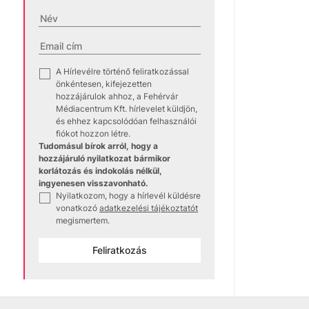
neves zenés
Fellép több
Tamás Proje
Történelem
,
A múlt 
1938-ban ke
tartozó Oro
mint négyszá
hallgatók b
Hírek
,
albérl
Mire érd
A felsőokta