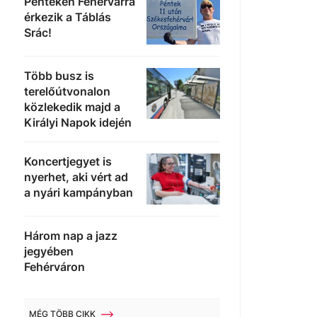
Pénteken Fehérvárra
érkezik a Táblás
Bébic ut
Srác!
Videoton
Napok új
Több busz is
válaszo
terelőútvonalon
András 
közlekedik majd a
Királyi Napok idején
Lesz Magyar
találkozó? 
Koncertjegyet is
utóéletéről 
nyerhet, aki vért ad
Rádióban.
a nyári kampányban
Cser-Pa
Három nap a jazz
Bízunk 
jegyében
Fehérváron
megkezd
egyezte
kormány
MÉG TÖBB CIKK