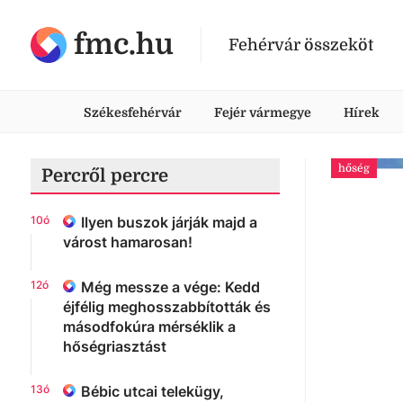
fmc.hu
Fehérvár összeköt
Székesfehérvár
Fejér vármegye
Hírek
hőség
Percről percre
10ó
Ilyen buszok járják majd a
várost hamarosan!
12ó
Még messze a vége: Kedd
éjfélig meghosszabbították és
másodfokúra mérséklik a
hőségriasztást
13ó
Bébic utcai telekügy,