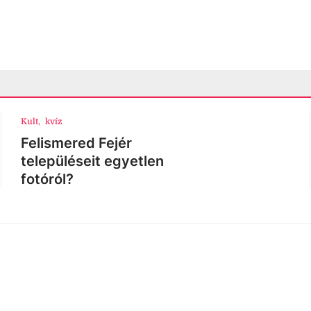
 és a Vöröskereszt megköszönte a donorok segítségét, de
y a biztató készletszint csak folyamatos véradással tartható fenn.
váron augusztus 8-án, az áthelyezett munkanapon is fogadják az
t.
ég
a hőség, szombattól alacsonyabb fokozatú lesz
ú hőségriasztást augusztus 8-án 0 órától másodfokúra mérsékelte
sztifőorvos, és ez jövő kedd 24 óráig marad érvényben. A magas h
 megterheli a szervezetet, ezért fontos a rendszeres folyadékpótlás.
egia Feszt
ap a jazz jegyében Fehérváron
ével a Bartók Béla tér a hétvégén. Augusztus 7. és 9. között