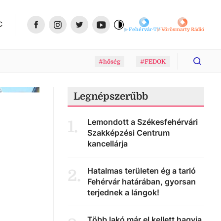
C
Fehérvár-TV
Vörösmarty Rádió
#hőség
#FEDOK
Legnépszerűbb
Lemondott a Székesfehérvári
1
.
Szakképzési Centrum
kancellárja
Hatalmas területen ég a tarló
2
.
Fehérvár határában, gyorsan
terjednek a lángok!
Több lakó már el kellett hagyja