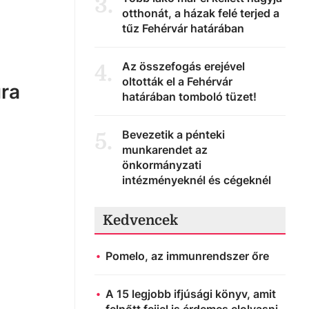
3
.
otthonát, a házak felé terjed a
tűz Fehérvár határában
Az összefogás erejével
4
.
oltották el a Fehérvár
ra
határában tomboló tüzet!
Bevezetik a pénteki
5
.
munkarendet az
önkormányzati
intézményeknél és cégeknél
Kedvencek
Pomelo, az immunrendszer őre
A 15 legjobb ifjúsági könyv, amit