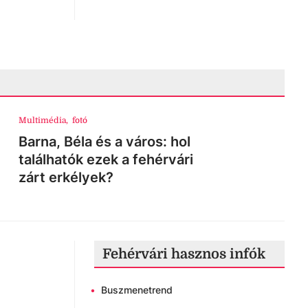
 a
 az
őmérséklet