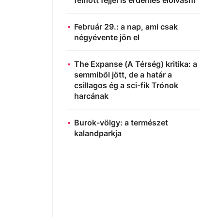
felnőtt fejjel is érdemes elolvasni
jd a
Február 29.: a nap, ami csak
négyévente jön el
elölt
The Expanse (A Térség) kritika: a
semmiből jött, de a határ a
ton
csillagos ég a sci-fik Trónok
ltet a
harcának
Burok-völgy: a természet
lnöksége
kalandparkja
i
közülük
, akit
laszt a
" - mondta
énteken