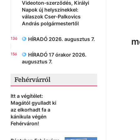
Videoton-szerződés, Királyi
Napok új helyszínekkel:
válaszok Cser-Palkovics
András polgármestertől
13ó
HÍRADÓ 2026. augusztus 7.
m
15ó
HÍRADÓ 17 órakor 2026.
augusztus 7.
Fehérvárról
Fehérvá
hétvégér
Itt a végítélet:
Királyok
Magától gyulladt ki
Bea és 
az elkorhadt fa a
kánikula végén
koncert,
Fehérváron!
dínófilm