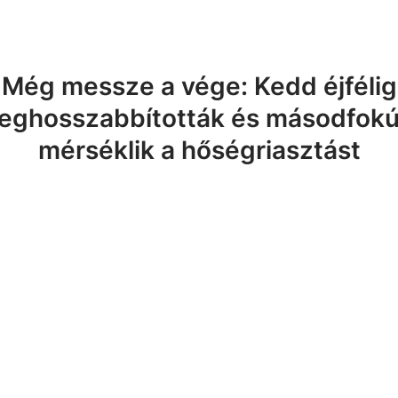
Még messze a vége: Kedd éjfélig
eghosszabbították és másodfokú
mérséklik a hőségriasztást
ri programok a
elektromos busz
e: Alba Regia Feszt,
 a Belvárosban, Palya
Szokolay Dongó Balázs
 Mancs őrjárat : A