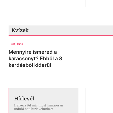
A vérellátó
jelezte, hog
Székesfehér
önkénteseke
Időjárás
,
hős
Enyhül 
riasztás
A harmadfok
országos ti
továbbra is
Zene
,
Alba R
Három n
Megtelik zen