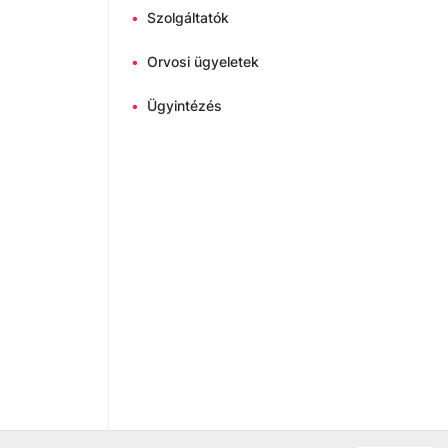
d, a Vörös
ek és