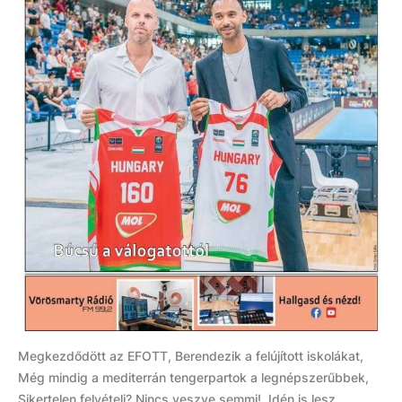
Megkezdődött az EFOTT, Berendezik a felújított iskolákat,
Még mindig a mediterrán tengerpartok a legnépszerűbbek,
Sikertelen felvételi? Nincs veszve semmi!, Idén is lesz