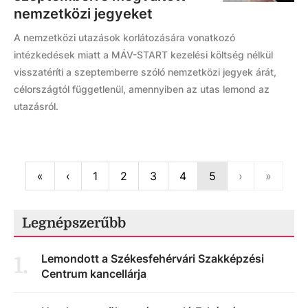
nemzetközi jegyeket
A nemzetközi utazások korlátozására vonatkozó
intézkedések miatt a MÁV-START kezelési költség nélkül
visszatéríti a szeptemberre szóló nemzetközi jegyek árát,
célországtól függetlenül, amennyiben az utas lemond az
utazásról.
First
Previous
Next
Last
«
‹
1
2
3
4
5
›
»
Legnépszerűbb
Lemondott a Székesfehérvári Szakképzési
1
.
Centrum kancellárja