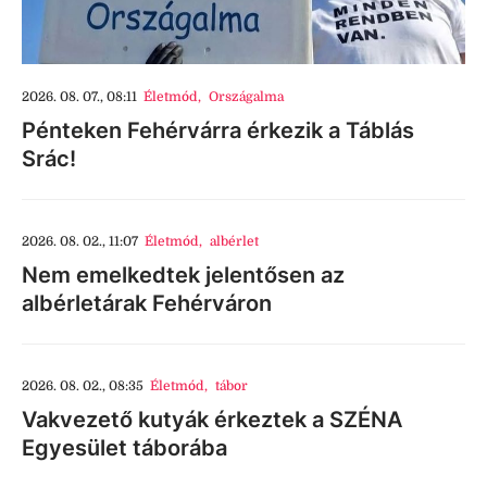
2026. 08. 07., 08:11
Életmód
,
Országalma
Pénteken Fehérvárra érkezik a Táblás
Srác!
2026. 08. 02., 11:07
Életmód
,
albérlet
Nem emelkedtek jelentősen az
albérletárak Fehérváron
2026. 08. 02., 08:35
Életmód
,
tábor
Vakvezető kutyák érkeztek a SZÉNA
Egyesület táborába