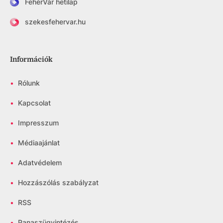
FehérVár hetilap
szekesfehervar.hu
Információk
•
Rólunk
•
Kapcsolat
•
Impresszum
•
Médiaajánlat
•
Adatvédelem
•
Hozzászólás szabályzat
•
RSS
•
Panaszügyintézés