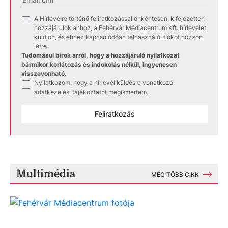
A Hírlevélre történő feliratkozással önkéntesen, kifejezetten
✓
hozzájárulok ahhoz, a Fehérvár Médiacentrum Kft. hírlevelet
küldjön, és ehhez kapcsolódóan felhasználói fiókot hozzon
létre.
Tudomásul bírok arról, hogy a hozzájáruló nyilatkozat
bármikor korlátozás és indokolás nélkül, ingyenesen
visszavonható.
Nyilatkozom, hogy a hírlevél küldésre vonatkozó
✓
adatkezelési tájékoztatót
megismertem.
Feliratkozás
Multimédia
MÉG TÖBB CIKK