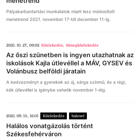
menetrend
Pályakarbantartási munkálatok miatt lesz módosított
menetrend 2021. november 17-től december 11-ig.
2021. 10. 27., 09:02
Közlekedés
,
tömegközlekedés
Az őszi szünetben is ingyen utazhatnak az
iskolások Kajla útlevéllel a MÁV, GYSEV és
Volánbusz belföldi járatain
A kedvezményt a gyerekek az új, sárga színmű, és a régi,
kék útlevéllel is igénybe vehetik november 1-éig.
2021. 09. 13., 16:01
Közlekedés
baleset
Halálos vonatgázolás történt
Székesfehérváron