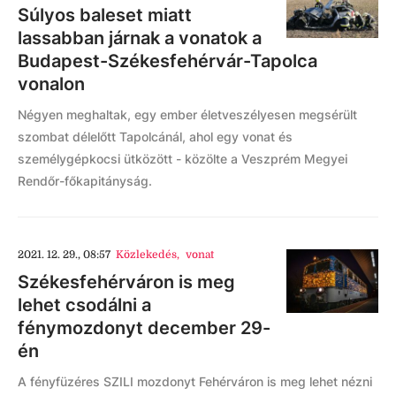
Súlyos baleset miatt
lassabban járnak a vonatok a
Budapest-Székesfehérvár-Tapolca
vonalon
Négyen meghaltak, egy ember életveszélyesen megsérült
szombat délelőtt Tapolcánál, ahol egy vonat és
személygépkocsi ütközött - közölte a Veszprém Megyei
Rendőr-főkapitányság.
2021. 12. 29., 08:57
Közlekedés
,
vonat
Székesfehérváron is meg
lehet csodálni a
fénymozdonyt december 29-
én
A fényfüzéres SZILI mozdonyt Fehérváron is meg lehet nézni