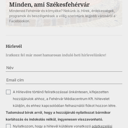
Minden, ami Székesfehérvár
Mindened Fehérvár és környéke? Nekünk is. Hírek, érdekességek,
programok és beszélgetések a világ szerintünk legjobb városáról a
Facebookon.
Hírlevél
Iratkozz fel már most hamarosan induló heti hírlevelünkre!
✓
A Hírlevélre történő feliratkozással önkéntesen, kifejezetten
hozzájárulok ahhoz, a Fehérvár Médiacentrum Kft. hírlevelet
küldjön, és ehhez kapcsolódóan felhasználói fiókot hozzon létre.
Tudomásul bírok arról, hogy a hozzájáruló nyilatkozat bármikor
korlátozás és indokolás nélkül, ingyenesen visszavonható.
✓
Nyilatkozom, hogy a hírlevél küldésre vonatkozó
adatkezelési