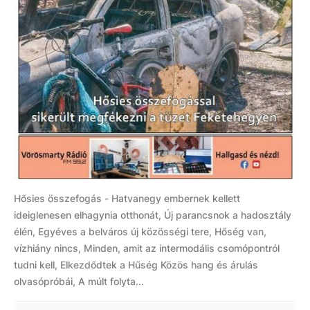
Hősies összefogás - Hatvanegy embernek kellett
ideiglenesen elhagynia otthonát, Új parancsnok a hadosztály
élén, Egyéves a belváros új közösségi tere, Hőség van,
vízhiány nincs, Minden, amit az intermodális csomópontról
tudni kell, Elkezdődtek a Hűség Közös hang és árulás
olvasópróbái, A múlt folyta...