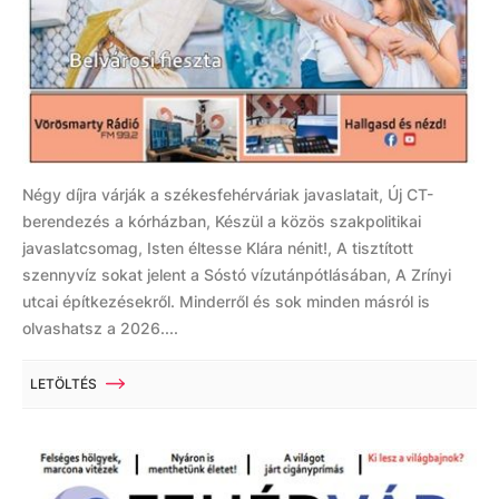
Négy díjra várják a székesfehérváriak javaslatait, Új CT-
berendezés a kórházban, Készül a közös szakpolitikai
javaslatcsomag, Isten éltesse Klára nénit!, A tisztított
szennyvíz sokat jelent a Sóstó vízutánpótlásában, A Zrínyi
utcai építkezésekről. Minderről és sok minden másról is
olvashatsz a 2026....
LETÖLTÉS