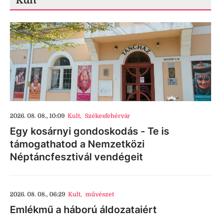
Kult
2026. 08. 08., 10:09
Kult
,
Székesfehérvár
Egy kosárnyi gondoskodás - Te is
támogathatod a Nemzetközi
Néptáncfesztivál vendégeit
2026. 08. 08., 06:29
Kult
,
művészet
Emlékmű a háború áldozataiért