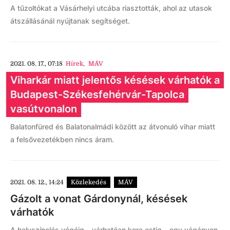
A tűzoltókat a Vásárhelyi utcába riasztották, ahol az utasok
átszállásánál nyújtanak segítséget.
2021. 08. 17., 07:18
Hírek
,
MÁV
Viharkár miatt jelentős késések várhatók a
Budapest-Székesfehérvár-Tapolca
vasútvonalon
Balatonfüred és Balatonalmádi között az átvonuló vihar miatt
a felsővezetékben nincs áram.
2021. 08. 12., 14:24
Közlekedés
MÁV
Gázolt a vonat Gárdonynál, késések
várhatók
A helyszínelés végéig – várhatóan kora estig – egy vágányon