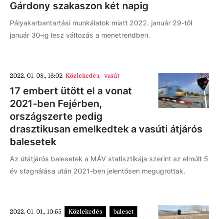
Gárdony szakaszon két napig
Pályakarbantartási munkálatok miatt 2022. január 29-től
január 30-ig lesz változás a menetrendben.
2022. 01. 08., 16:02
Közlekedés
,
vasút
17 embert ütött el a vonat
2021-ben Fejérben,
országszerte pedig
drasztikusan emelkedtek a vasúti átjárós
balesetek
Az útátjárós balesetek a MÁV statisztikája szerint az elmúlt 5
év stagnálása után 2021-ben jelentősen megugrottak.
2022. 01. 01., 10:55
Közlekedés
baleset