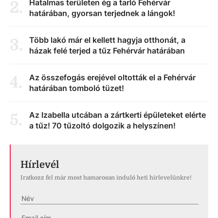
Hatalmas területen ég a tarló Fehérvár
2
.
határában, gyorsan terjednek a lángok!
Több lakó már el kellett hagyja otthonát, a
3
.
házak felé terjed a tűz Fehérvár határában
Az összefogás erejével oltották el a Fehérvár
4
.
határában tomboló tüzet!
Az Izabella utcában a zártkerti épületeket elérte
5
.
a tűz! 70 tűzoltó dolgozik a helyszínen!
Hírlevél
Iratkozz fel már most hamarosan induló heti hírlevelünkre!