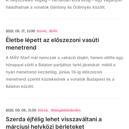
haladhatnak a vonatok Gárdony és Ódinnyés között.
2021. 05. 17., 11:09
Hírek
,
MÁV
Életbe lépett az előszezoni vasúti
menetrend
A MÁV-Start már nemcsak a vakáció idején, hanem előtte egy
hónappal sűríti a Balaton partjához tartó járatokat: mától a
nyári menetrend kezdetéig, június 19-ig előszezoni
menetrend szerint közlekednek a vonatok Budapest és a
Balaton között.
2021. 03. 08., 11:50
Hírek
,
tömegközlekedés
Szerda éjfélig lehet visszaváltani a
márciusi helyközi bérleteket