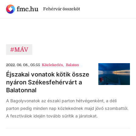
fmc.hu
Fehérvár összeköt
#MÁV
2022. 06. 08., 05:55
Közlekedés
,
Balaton
Éjszakai vonatok kötik össze
nyáron Székesfehérvárt a
Balatonnal
A Bagolyvonatok az északi parton hétvégenként, a déli
parton pedig minden nap közlekednek majd jövő szombattól.
A fesztiválok idején tovább sűrítik a járatokat.