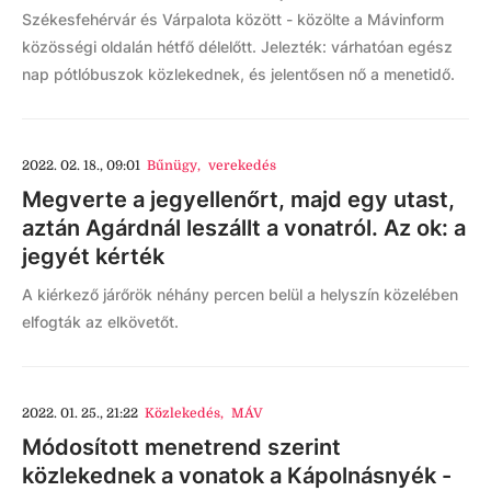
Székesfehérvár és Várpalota között - közölte a Mávinform
közösségi oldalán hétfő délelőtt. Jelezték: várhatóan egész
nap pótlóbuszok közlekednek, és jelentősen nő a menetidő.
2022. 02. 18., 09:01
Bűnügy
,
verekedés
Megverte a jegyellenőrt, majd egy utast,
aztán Agárdnál leszállt a vonatról. Az ok: a
jegyét kérték
A kiérkező járőrök néhány percen belül a helyszín közelében
elfogták az elkövetőt.
2022. 01. 25., 21:22
Közlekedés
,
MÁV
Módosított menetrend szerint
közlekednek a vonatok a Kápolnásnyék -