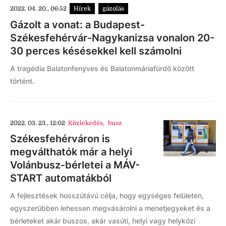
2022. 04. 20., 06:52
Hírek
gázolás
Gázolt a vonat: a Budapest-
Székesfehérvár-Nagykanizsa vonalon 20-
30 perces késésekkel kell számolni
A tragédia Balatonfenyves és Balatonmáriafürdő között
történt.
2022. 03. 23., 12:02
Közlekedés
,
busz
Székesfehérváron is
megválthatók már a helyi
Volánbusz-bérletei a MÁV-
START automatákból
A fejlesztések hosszútávú célja, hogy egységes felületen,
egyszerűbben lehessen megvásárolni a menetjegyeket és a
bérleteket akár buszos, akár vasúti, helyi vagy helyközi