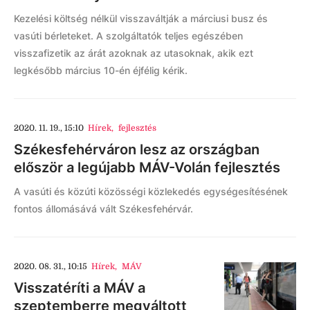
Kezelési költség nélkül visszaváltják a márciusi busz és
vasúti bérleteket. A szolgáltatók teljes egészében
visszafizetik az árát azoknak az utasoknak, akik ezt
legkésőbb március 10-én éjfélig kérik.
2020. 11. 19., 15:10
Hírek
,
fejlesztés
Székesfehérváron lesz az országban
először a legújabb MÁV-Volán fejlesztés
A vasúti és közúti közösségi közlekedés egységesítésének
fontos állomásává vált Székesfehérvár.
2020. 08. 31., 10:15
Hírek
,
MÁV
Visszatéríti a MÁV a
szeptemberre megváltott