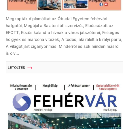
Megkapták diplomáikat az Óbudai Egyetem fehérvári
hallgatói, Megújul a Balatoni úti szervizút, Elbúcsúzott az
EFOTT, Közös kalandra hívnak a város játszóterei, Felséges
hölgyek és marcona vitézek, A tudós, aki rálelt a királyi párra,
A világot járt cigányprímás. Minderről és sok minden másról
is olv...
LETÖLTÉS