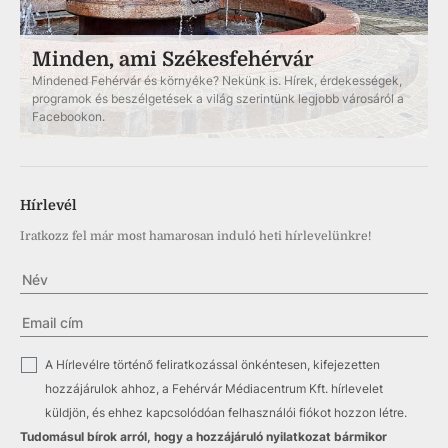
Minden, ami Székesfehérvár
Mindened Fehérvár és környéke? Nekünk is. Hírek, érdekességek,
programok és beszélgetések a világ szerintünk legjobb városáról a
Facebookon.
Hírlevél
Iratkozz fel már most hamarosan induló heti hírlevelünkre!
✓
A Hírlevélre történő feliratkozással önkéntesen, kifejezetten
hozzájárulok ahhoz, a Fehérvár Médiacentrum Kft. hírlevelet
küldjön, és ehhez kapcsolódóan felhasználói fiókot hozzon létre.
Tudomásul bírok arról, hogy a hozzájáruló nyilatkozat bármikor