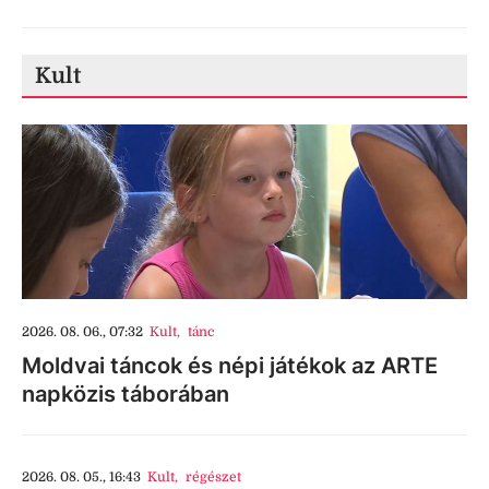
Kult
2026. 08. 06., 07:32
Kult
,
tánc
Moldvai táncok és népi játékok az ARTE
napközis táborában
2026. 08. 05., 16:43
Kult
,
régészet