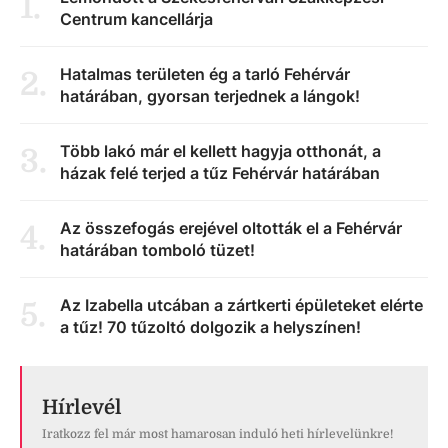
1
.
Centrum kancellárja
Hatalmas területen ég a tarló Fehérvár
2
.
határában, gyorsan terjednek a lángok!
Több lakó már el kellett hagyja otthonát, a
3
.
házak felé terjed a tűz Fehérvár határában
Az összefogás erejével oltották el a Fehérvár
4
.
határában tomboló tüzet!
Az Izabella utcában a zártkerti épületeket elérte
5
.
a tűz! 70 tűzoltó dolgozik a helyszínen!
Hírlevél
Iratkozz fel már most hamarosan induló heti hírlevelünkre!