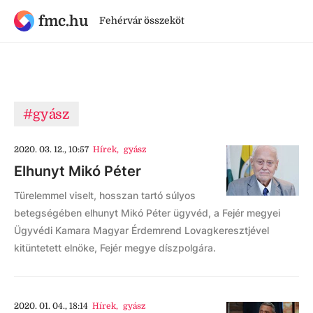
fmc.hu
Fehérvár összeköt
#gyász
2020. 03. 12., 10:57
Hírek
,
gyász
Elhunyt Mikó Péter
Türelemmel viselt, hosszan tartó súlyos
betegségében elhunyt Mikó Péter ügyvéd, a Fejér megyei
Ügyvédi Kamara Magyar Érdemrend Lovagkeresztjével
kitüntetett elnöke, Fejér megye díszpolgára.
2020. 01. 04., 18:14
Hírek
,
gyász