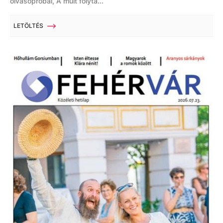
olvasópróbái, A múlt folyta...
LETÖLTÉS