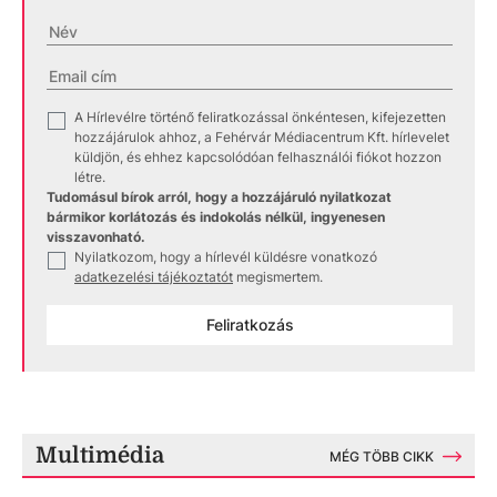
A Hírlevélre történő feliratkozással önkéntesen, kifejezetten
✓
hozzájárulok ahhoz, a Fehérvár Médiacentrum Kft. hírlevelet
küldjön, és ehhez kapcsolódóan felhasználói fiókot hozzon
létre.
Tudomásul bírok arról, hogy a hozzájáruló nyilatkozat
bármikor korlátozás és indokolás nélkül, ingyenesen
visszavonható.
Nyilatkozom, hogy a hírlevél küldésre vonatkozó
✓
adatkezelési tájékoztatót
megismertem.
Feliratkozás
Multimédia
MÉG TÖBB CIKK