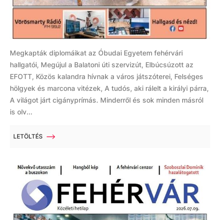
Megkapták diplomáikat az Óbudai Egyetem fehérvári
hallgatói, Megújul a Balatoni úti szervizút, Elbúcsúzott az
EFOTT, Közös kalandra hívnak a város játszóterei, Felséges
hölgyek és marcona vitézek, A tudós, aki rálelt a királyi párra,
A világot járt cigányprímás. Minderről és sok minden másról
is olv...
LETÖLTÉS