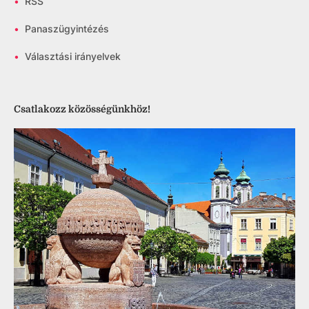
•
RSS
•
Panaszügyintézés
•
Választási irányelvek
Csatlakozz közösségünkhöz!