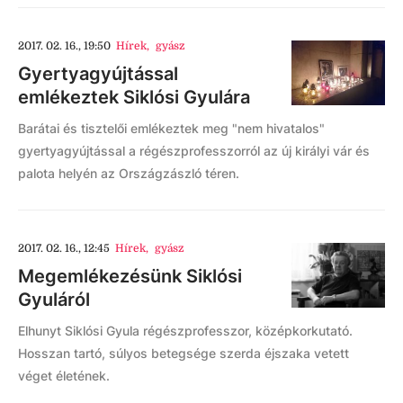
2017. 02. 16., 19:50
Hírek
,
gyász
Gyertyagyújtással
emlékeztek Siklósi Gyulára
Barátai és tisztelői emlékeztek meg "nem hivatalos"
gyertyagyújtással a régészprofesszorról az új királyi vár és
palota helyén az Országzászló téren.
2017. 02. 16., 12:45
Hírek
,
gyász
Megemlékezésünk Siklósi
Gyuláról
Elhunyt Siklósi Gyula régészprofesszor, középkorkutató.
Hosszan tartó, súlyos betegsége szerda éjszaka vetett
véget életének.