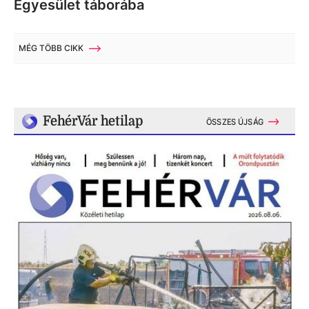
Egyesület táborába
MÉG TÖBB CIKK
FehérVár hetilap
ÖSSZES ÚJSÁG