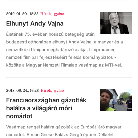
2019. 01. 20., 12:38
Hírek
,
gyász
Elhunyt Andy Vajna
Életének 75. évében hosszú betegség után
budapesti otthonában elhunyt Andy Vajna, a magyar és a
nemzetközi filmipar meghatározó alakja, filmproducer,
nemzeti filmipar fejlesztéséért felelős kormánybiztos -
közölte a Magyar Nemzeti Filmalap vasárnap az MTI-vel.
2018. 09. 24., 16:28
Hírek
,
gyász
Franciaországban gázolták
halálra a világjáró móri
nomádot
Vasárnap reggel halálra gázolták az Európát járó magyar
nomádot. A móri Gecse Balázs Gergő éppen Délkelet-