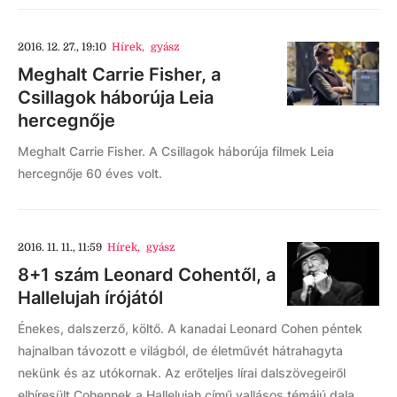
2016. 12. 27., 19:10
Hírek
,
gyász
Meghalt Carrie Fisher, a
Csillagok háborúja Leia
hercegnője
Meghalt Carrie Fisher. A Csillagok háborúja filmek Leia
hercegnője 60 éves volt.
2016. 11. 11., 11:59
Hírek
,
gyász
8+1 szám Leonard Cohentől, a
Hallelujah írójától
Énekes, dalszerző, költő. A kanadai Leonard Cohen péntek
hajnalban távozott e világból, de életművét hátrahagyta
nekünk és az utókornak. Az erőteljes lírai dalszövegeiről
elhíresült Cohennek a Hallelujah című vallásos témájú dala