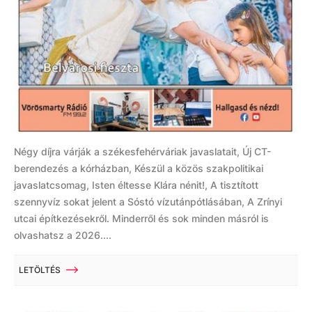
Négy díjra várják a székesfehérváriak javaslatait, Új CT-
berendezés a kórházban, Készül a közös szakpolitikai
javaslatcsomag, Isten éltesse Klára nénit!, A tisztított
szennyvíz sokat jelent a Sóstó vízutánpótlásában, A Zrínyi
utcai építkezésekről. Minderről és sok minden másról is
olvashatsz a 2026....
LETÖLTÉS