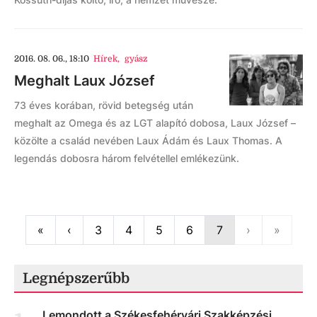
2016. 08. 06., 18:10
Hírek
,
gyász
Meghalt Laux József
73 éves korában, rövid betegség után
meghalt az Omega és az LGT alapító dobosa, Laux József –
közölte a család nevében Laux Ádám és Laux Thomas. A
legendás dobosra három felvétellel emlékezünk.
First
Previous
Next
Last
«
‹
3
4
5
6
7
›
»
Legnépszerűbb
Lemondott a Székesfehérvári Szakképzési