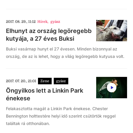
2017. 08. 29., 11:12
Hírek
,
gyász
Elhunyt az ország legöregebb
kutyája, a 27 éves Buksi
Buksi vasárnap hunyt el 27 évesen. Minden bizonnyal az
ország, de az is lehet, hogy a világ legöregebb kutyusa volt.
2017. 07. 20., 21:01
Zene
gyász
Öngyilkos lett a Linkin Park
énekese
Felakasztotta magát a Linkin Park énekese. Chester
Bennington holttestére helyi idő szerint csütörtök reggel
találtak rá otthonában.