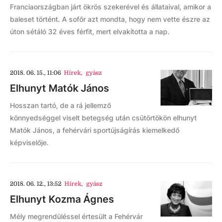
Franciaországban járt ökrös szekerével és állataival, amikor a
baleset történt. A sofőr azt mondta, hogy nem vette észre az
úton sétáló 32 éves férfit, mert elvakította a nap.
2018. 06. 15., 11:06
Hírek
,
gyász
Elhunyt Matók János
Hosszan tartó, de a rá jellemző
könnyedséggel viselt betegség után csütörtökön elhunyt
Matók János, a fehérvári sportújságírás kiemelkedő
képviselője.
2018. 06. 12., 13:52
Hírek
,
gyász
Elhunyt Kozma Ágnes
Mély megrendüléssel értesült a Fehérvár