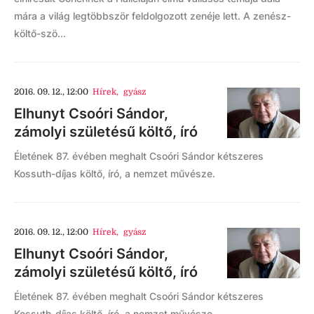
mára a világ legtöbbször feldolgozott zenéje lett. A zenész-
költő-szö...
2016. 09. 12., 12:00
Hírek
,
gyász
Elhunyt Csoóri Sándor,
zámolyi születésű költő, író
Életének 87. évében meghalt Csoóri Sándor kétszeres
Kossuth-díjas költő, író, a nemzet művésze.
2016. 09. 12., 12:00
Hírek
,
gyász
Elhunyt Csoóri Sándor,
zámolyi születésű költő, író
Életének 87. évében meghalt Csoóri Sándor kétszeres
Kossuth-díjas költő, író, a nemzet művésze.