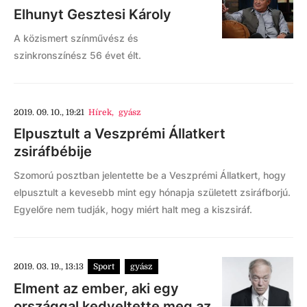
Elhunyt Gesztesi Károly
A közismert színművész és
szinkronszínész 56 évet élt.
2019. 09. 10., 19:21
Hírek
,
gyász
Elpusztult a Veszprémi Állatkert
zsiráfbébije
Szomorú posztban jelentette be a Veszprémi Állatkert, hogy
elpusztult a kevesebb mint egy hónapja született zsiráfborjú.
Egyelőre nem tudják, hogy miért halt meg a kiszsiráf.
2019. 03. 19., 13:13
Sport
gyász
Elment az ember, aki egy
országgal kedveltette meg az