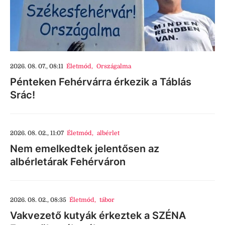
2026. 08. 07., 08:11
Életmód
,
Országalma
Pénteken Fehérvárra érkezik a Táblás
Srác!
2026. 08. 02., 11:07
Életmód
,
albérlet
Nem emelkedtek jelentősen az
albérletárak Fehérváron
2026. 08. 02., 08:35
Életmód
,
tábor
Vakvezető kutyák érkeztek a SZÉNA