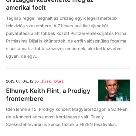
amerikai focit
Tegnap reggel meghalt az ország egyik legelismertebb
televíziós szakembere. A 71 éves politikai újságírót
pályafutása alatt többek között Pulitzer-emlékdíjjal és Prima
Primissima Díjjal is kitüntették, de erről valószínűleg fogalma
sincs annak a több százezer embernek, akikkel közvetve
ugyan, de egy...
2019. 03. 04., 12:56
Hírek
,
gyász
Elhunyt Keith Flint, a Prodigy
frontembere
Idén lenne a 15. Prodigy koncert Magyarországon a SZÍN-en,
de a koncert sorsa most kérdésessé vált. Tavaly
Székesfehérváron is koncerteztek a FEZEN fesztiválon.