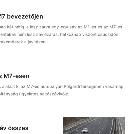
M7 bevezetőjén
tóan két hétig le lesz zárva egy-egy sáv az M1-es és az M7-es
pénteken nem lesz sávlezárás, hétköznap viszont csúcsidőn
szakemberek a javításon.
az M7-esen
ás alakult ki az M7-es autópályán Polgárdi térségében vasárnap
pitányság ügyeletes sajtószóvivője.
sáv összes