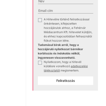
A Hírlevélre történő feliratkozással
✓
önkéntesen, kifejezetten
hozzájárulok ahhoz, a Fehérvár
Médiacentrum Kft. hírlevelet küldjön,
és ehhez kapcsolódóan felhasználói
fiókot hozzon létre.
Tudomásul bírok arról, hogy a
hozzájáruló nyilatkozat bármikor
korlátozás és indokolás nélkül,
ingyenesen visszavonható.
Nyilatkozom, hogy a hírlevél
✓
küldésre vonatkozó
adatkezelési
tájékoztatót
megismertem.
Feliratkozás