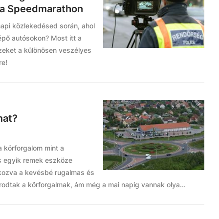
z a Speedmarathon
api közlekedésed során, ahol
épő autósokon? Most itt a
 ezeket a különösen veszélyes
re!
mat?
a körforgalom mint a
s egyik remek eszköze
okozva a kevésbé rugalmas és
orodtak a körforgalmak, ám még a mai napig vannak olya...