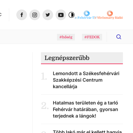
C
Fehérvár-TV
Vörösmarty Rádió
#hőség
#FEDOK
Legnépszerűbb
Lemondott a Székesfehérvári
1
.
Szakképzési Centrum
kancellárja
Hatalmas területen ég a tarló
2
.
Fehérvár határában, gyorsan
terjednek a lángok!
Több lakó már el kellett hagyja