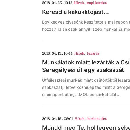
2018. 04. 25., 19:12
Hírek
,
napi kérdés
Keresd a kakukktojást...
Egy kedves olvasónk készítette a mai napon e
hozzá? Talán csak annyit: szép munka! És mos
2018. 04. 19., 10:44
Hírek
,
lezárás
Munkálatok miatt lezárták a Csíkv
Seregélyesi út egy szakaszát
Útfejlesztési munkák miatt csütörtöktől lezárt
szakaszát, illetve közműépítés miatt a Seregél
csomópont után, a MOL benzinkút előtt.
2018. 04. 19., 09:01
Hírek
,
közlekedés
Mondd meg Te, hol legyen seb