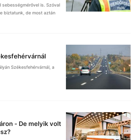
il sebességmérővel is. Szóval
e biztatunk, de most aztán
ékesfehérvárnál
lyán Székesfehérvárnál, a
ron - De melyik volt
usz?