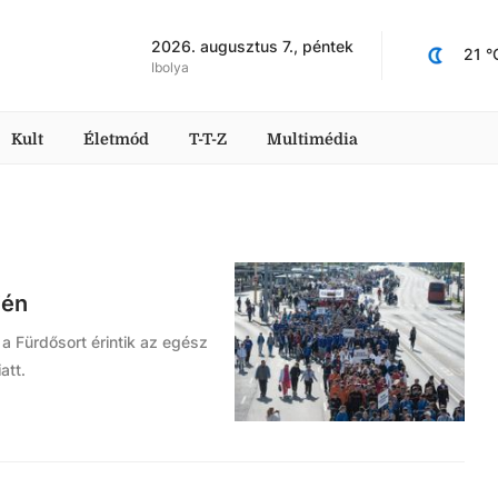
2026. augusztus 7., péntek
21
 °
Ibolya
Kult
Életmód
T-T-Z
Multimédia
jén
 a Fürdősort érintik az egész
att.