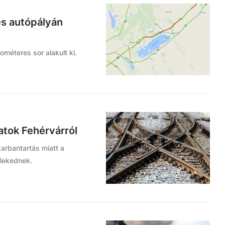
es autópályán
ométeres sor alakult ki.
atok Fehérvárról
karbantartás miatt a
zlekednek.