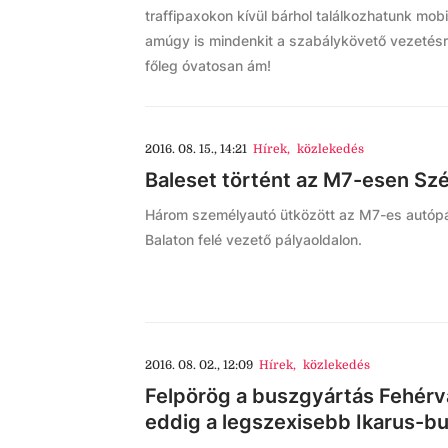
traffipaxokon kívül bárhol találkozhatunk mob
amúgy is mindenkit a szabálykövető vezetésr
főleg óvatosan ám!
2016. 08. 15., 14:21
Hírek
,
közlekedés
Baleset történt az M7-esen Sz
Három személyautó ütközött az M7-es autópá
Balaton felé vezető pályaoldalon.
2016. 08. 02., 12:09
Hírek
,
közlekedés
Felpörög a buszgyártás Fehérvá
eddig a legszexisebb Ikarus-b