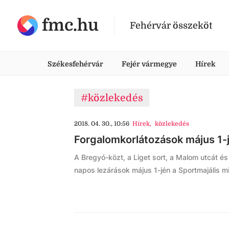
fmc.hu
Fehérvár összeköt
Székesfehérvár
Fejér vármegye
Hírek
#közlekedés
2018. 04. 30., 10:56
Hírek
,
közlekedés
Forgalomkorlátozások május 1-
A Bregyó-közt, a Liget sort, a Malom utcát és
napos lezárások május 1-jén a Sportmajális mi