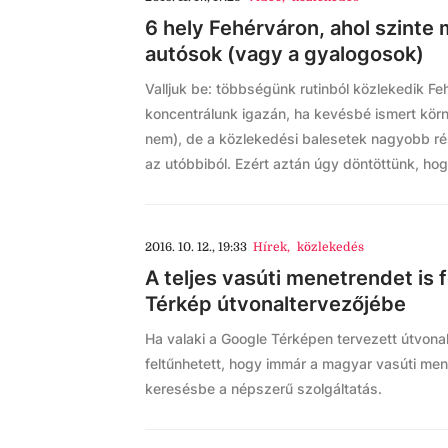
6 hely Fehérváron, ahol szinte 
autósok (vagy a gyalogosok)
Valljuk be: többségünk rutinból közlekedik Fe
koncentrálunk igazán, ha kevésbé ismert kör
nem), de a közlekedési balesetek nagyobb ré
az utóbbiból. Ezért aztán úgy döntöttünk, hog
2016. 10. 12., 19:33
Hírek
,
közlekedés
A teljes vasúti menetrendet is 
Térkép útvonaltervezőjébe
Ha valaki a Google Térképen tervezett útvona
feltűnhetett, hogy immár a magyar vasúti men
keresésbe a népszerű szolgáltatás.