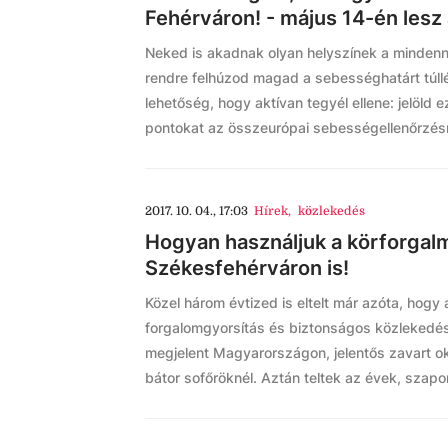
Fehérváron! - május 14-én les
Neked is akadnak olyan helyszínek a mindenn
rendre felhúzod magad a sebességhatárt túll
lehetőség, hogy aktívan tegyél ellene: jelöld
pontokat az összeurópai sebességellenőrzés
2017. 10. 04., 17:03
Hírek
,
közlekedés
Hogyan használjuk a körforgal
Székesfehérváron is!
Közel három évtized is eltelt már azóta, hogy 
forgalomgyorsítás és biztonságos közlekedé
megjelent Magyarországon, jelentős zavart 
bátor sofőröknél. Aztán teltek az évek, szap