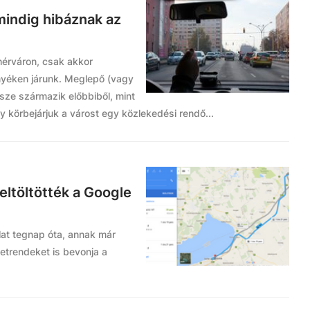
mindig hibáznak az
hérváron, csak akkor
nyéken járunk. Meglepő (vagy
sze származik előbbiből, mint
y körbejárjuk a várost egy közlekedési rendő...
feltöltötték a Google
lat tegnap óta, annak már
etrendeket is bevonja a