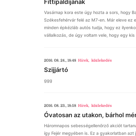
Fittipaldijának
Vasárnap kora este úgy hozta a sors, hogy Ba
Székesfehérvár felé az M7-en. Már eleve ez 
minden épkézláb autós tudja, hogy ez ilyenkor
vállalkozás, de úgy voltam vele, hogy egy kis
2016. 08. 24., 18:48
Hírek
,
közlekedés
Szijjártó
ggg
2016. 08. 23., 18:58
Hírek
,
közlekedés
Óvatosan az utakon, bárhol mé
Háromnapos sebességellenőrző akciót tartan
így Fejér megyében is. Ez a gyakorlatban azt je