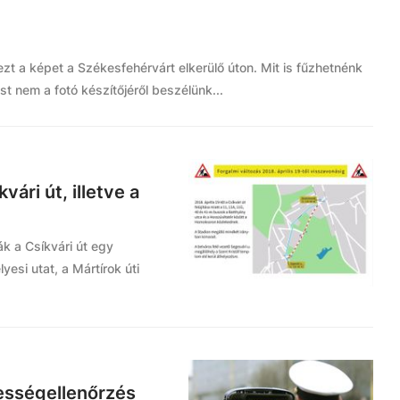
zt a képet a Székesfehérvárt elkerülő úton. Mit is fűzhetnénk
t nem a fotó készítőjéről beszélünk...
ári út, illetve a
ák a Csíkvári út egy
yesi utat, a Mártírok úti
ességellenőrzés