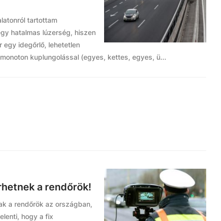
latonról tartottam
egy hatalmas lúzerség, hiszen
 egy idegőrlő, lehetetlen
 monoton kuplungolással (egyes, kettes, egyes, ü...
rhetnek a rendőrök!
ak a rendőrök az országban,
lenti, hogy a fix