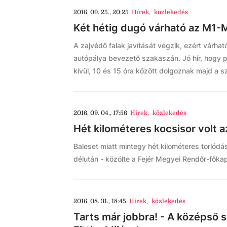
2016. 09. 25., 20:25
Hírek
,
közlekedés
Két hétig dugó várható az M1-
A zajvédő falak javítását végzik, ezért várha
autópálya bevezető szakaszán. Jó hír, hogy 
kívül, 10 és 15 óra között dolgoznak majd a 
2016. 09. 04., 17:56
Hírek
,
közlekedés
Hét kilométeres kocsisor volt 
Baleset miatt mintegy hét kilométeres torlód
délután - közölte a Fejér Megyei Rendőr-főka
2016. 08. 31., 18:45
Hírek
,
közlekedés
Tarts már jobbra! - A középső 