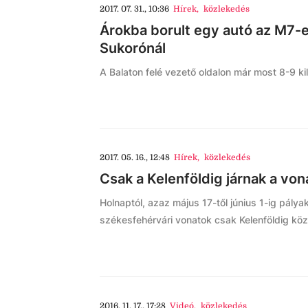
2017. 07. 31., 10:36
Hírek
,
közlekedés
Árokba borult egy autó az M7-
Sukorónál
A Balaton felé vezető oldalon már most 8-9 kil
2017. 05. 16., 12:48
Hírek
,
közlekedés
Csak a Kelenföldig járnak a von
Holnaptól, azaz május 17-től június 1-ig pálya
székesfehérvári vonatok csak Kelenföldig kö
2016. 11. 17., 17:28
Videó
,
közlekedés