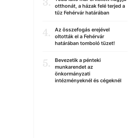
3
.
otthonát, a házak felé terjed a
tűz Fehérvár határában
Az összefogás erejével
4
.
oltották el a Fehérvár
határában tomboló tüzet!
Bevezetik a pénteki
5
.
munkarendet az
önkormányzati
intézményeknél és cégeknél