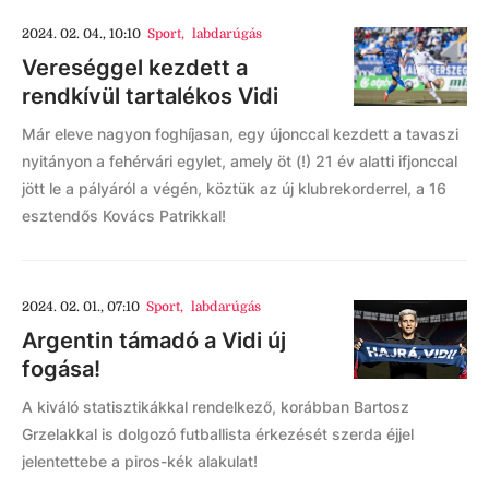
2024. 02. 04., 10:10
Sport
,
labdarúgás
Vereséggel kezdett a
rendkívül tartalékos Vidi
Már eleve nagyon foghíjasan, egy újonccal kezdett a tavaszi
nyitányon a fehérvári egylet, amely öt (!) 21 év alatti ifjonccal
jött le a pályáról a végén, köztük az új klubrekorderrel, a 16
esztendős Kovács Patrikkal!
2024. 02. 01., 07:10
Sport
,
labdarúgás
Argentin támadó a Vidi új
fogása!
A kiváló statisztikákkal rendelkező, korábban Bartosz
Grzelakkal is dolgozó futballista érkezését szerda éjjel
jelentettebe a piros-kék alakulat!