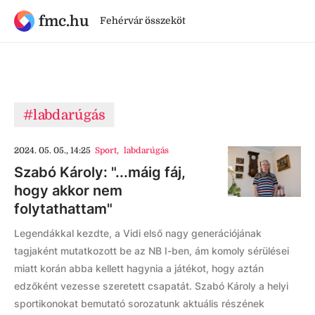
fmc.hu
Fehérvár összeköt
#labdarúgás
2024. 05. 05., 14:25
Sport
,
labdarúgás
Szabó Károly: "...máig fáj,
hogy akkor nem
folytathattam"
Legendákkal kezdte, a Vidi első nagy generációjának
tagjaként mutatkozott be az NB I-ben, ám komoly sérülései
miatt korán abba kellett hagynia a játékot, hogy aztán
edzőként vezesse szeretett csapatát. Szabó Károly a helyi
sportikonokat bemutató sorozatunk aktuális részének