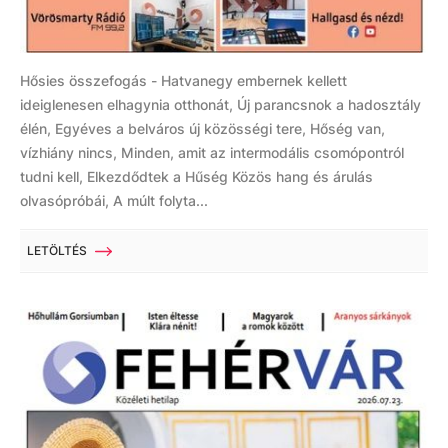
Hősies összefogás - Hatvanegy embernek kellett
ideiglenesen elhagynia otthonát, Új parancsnok a hadosztály
élén, Egyéves a belváros új közösségi tere, Hőség van,
vízhiány nincs, Minden, amit az intermodális csomópontról
tudni kell, Elkezdődtek a Hűség Közös hang és árulás
olvasópróbái, A múlt folyta...
LETÖLTÉS