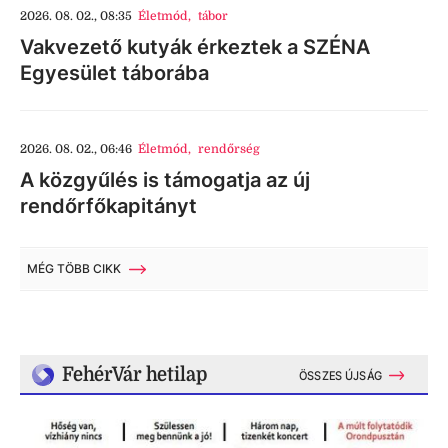
2026. 08. 02., 08:35
Életmód
,
tábor
Vakvezető kutyák érkeztek a SZÉNA
Egyesület táborába
2026. 08. 02., 06:46
Életmód
,
rendőrség
A közgyűlés is támogatja az új
rendőrfőkapitányt
MÉG TÖBB CIKK
FehérVár hetilap
ÖSSZES ÚJSÁG