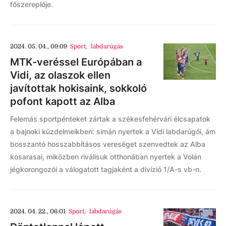
főszereplője.
2024. 05. 04., 09:09
Sport
,
labdarúgás
MTK-veréssel Európában a
Vidi, az olaszok ellen
javítottak hokisaink, sokkoló
pofont kapott az Alba
Felemás sportpénteket zártak a székesfehérvári élcsapatok
a bajnoki küzdelmeikben: simán nyertek a Vidi labdarúgói, ám
bosszantó hosszabbításos vereséget szenvedtek az Alba
kosarasai, miközben riválisuk otthonában nyertek a Volán
jégkorongozói a válogatott tagjaként a divízió 1/A-s vb-n.
2024. 04. 22., 06:01
Sport
,
labdarúgás