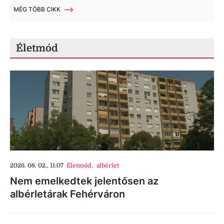
MÉG TÖBB CIKK
Életmód
2026. 08. 02., 11:07
Életmód
,
albérlet
Nem emelkedtek jelentősen az
albérletárak Fehérváron