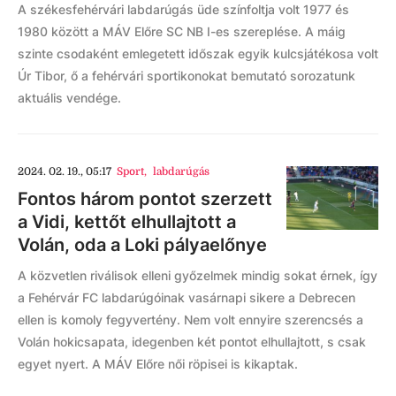
A székesfehérvári labdarúgás üde színfoltja volt 1977 és
1980 között a MÁV Előre SC NB I-es szereplése. A máig
szinte csodaként emlegetett időszak egyik kulcsjátékosa volt
Úr Tibor, ő a fehérvári sportikonokat bemutató sorozatunk
aktuális vendége.
2024. 02. 19., 05:17
Sport
,
labdarúgás
Fontos három pontot szerzett
a Vidi, kettőt elhullajtott a
Volán, oda a Loki pályaelőnye
A közvetlen riválisok elleni győzelmek mindig sokat érnek, így
a Fehérvár FC labdarúgóinak vasárnapi sikere a Debrecen
ellen is komoly fegyvertény. Nem volt ennyire szerencsés a
Volán hokicsapata, idegenben két pontot elhullajtott, s csak
egyet nyert. A MÁV Előre női röpisei is kikaptak.