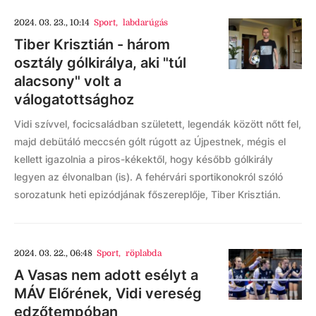
2024. 03. 23., 10:14
Sport
,
labdarúgás
Tiber Krisztián - három
osztály gólkirálya, aki "túl
alacsony" volt a
válogatottsághoz
Vidi szívvel, focicsaládban született, legendák között nőtt fel,
majd debütáló meccsén gólt rúgott az Újpestnek, mégis el
kellett igazolnia a piros-kékektől, hogy később gólkirály
legyen az élvonalban (is). A fehérvári sportikonokról szóló
sorozatunk heti epizódjának főszereplője, Tiber Krisztián.
2024. 03. 22., 06:48
Sport
,
röplabda
A Vasas nem adott esélyt a
MÁV Előrének, Vidi vereség
edzőtempóban