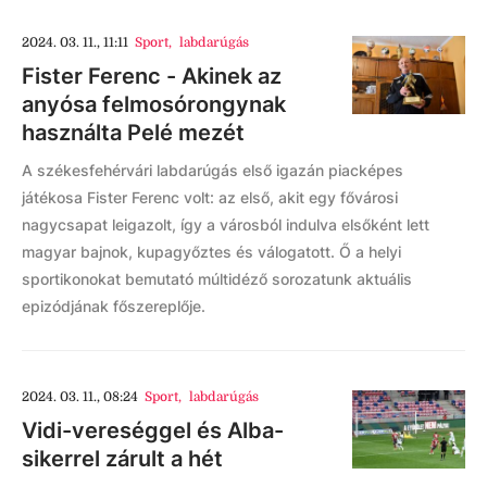
2024. 03. 11., 11:11
Sport
,
labdarúgás
Fister Ferenc - Akinek az
anyósa felmosórongynak
használta Pelé mezét
A székesfehérvári labdarúgás első igazán piacképes
játékosa Fister Ferenc volt: az első, akit egy fővárosi
nagycsapat leigazolt, így a városból indulva elsőként lett
magyar bajnok, kupagyőztes és válogatott. Ő a helyi
sportikonokat bemutató múltidéző sorozatunk aktuális
epizódjának főszereplője.
2024. 03. 11., 08:24
Sport
,
labdarúgás
Vidi-vereséggel és Alba-
sikerrel zárult a hét