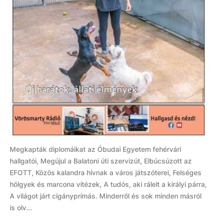
Megkapták diplomáikat az Óbudai Egyetem fehérvári
hallgatói, Megújul a Balatoni úti szervizút, Elbúcsúzott az
EFOTT, Közös kalandra hívnak a város játszóterei, Felséges
hölgyek és marcona vitézek, A tudós, aki rálelt a királyi párra,
A világot járt cigányprímás. Minderről és sok minden másról
is olv...