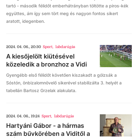
tartó - második félidőt emberhátrányban töltötte a piros-kék
együttes, ám így sem tört meg és nagyon fontos sikert
aratott, idegenben.
2024. 04. 06., 20:30
Sport
,
labdarúgás
A kiesőjelölt kiütésével
közeledik a bronzhoz a Vidi
Gyengébb első félidőt követően kiszakadt a gólzsák a
Sóstón, önbizalomnövelő sikerével stabilizálta 3. helyét a
tabellán Bartosz Grzelak alakulata.
2024. 04. 06., 19:24
Sport
,
labdarúgás
Hartyáni Gábor - a hármas
szám bűvkörében a Viditől a