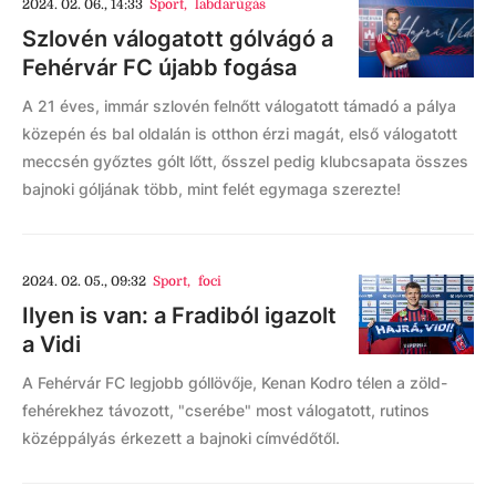
2024. 02. 06., 14:33
Sport
,
labdarúgás
Szlovén válogatott gólvágó a
Fehérvár FC újabb fogása
A 21 éves, immár szlovén felnőtt válogatott támadó a pálya
közepén és bal oldalán is otthon érzi magát, első válogatott
meccsén győztes gólt lőtt, ősszel pedig klubcsapata összes
bajnoki góljának több, mint felét egymaga szerezte!
2024. 02. 05., 09:32
Sport
,
foci
Ilyen is van: a Fradiból igazolt
a Vidi
A Fehérvár FC legjobb góllövője, Kenan Kodro télen a zöld-
fehérekhez távozott, "cserébe" most válogatott, rutinos
középpályás érkezett a bajnoki címvédőtől.