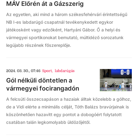
MÁV Előrén át a Gázszerig
Az egyetlen, aki mind a három székesfehérvári érintettségű
NB I-es labdarúgó csapatnál tevékenykedett egykor
játékosként vagy edzőként, Hartyáni Gábor. Ő a helyi és
vármegyei sportikonokat bemutató, múltidéző sorozatunk
legújabb részének főszereplője.
2024. 03. 30., 07:46
Sport
,
labdarúgás
Gól nélküli döntetlen a
vármegyei focirangadón
A felcsúti összecsapáson a hazaiak álltak közelebb a gólhoz,
de a Vidi elérte a minimális célját, Tóth Balázs bravúrjainak is
köszönhetően hazavitt egy pontot a dobogóért folytatott
csatában talán legkomolyabb üldözőjétől.