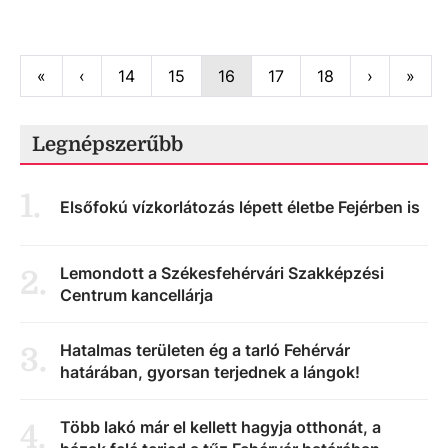
First
Previous
Next
Last
«
‹
14
15
16
17
18
›
»
Legnépszerűbb
1
.
Elsőfokú vízkorlátozás lépett életbe Fejérben is
Lemondott a Székesfehérvári Szakképzési
2
.
Centrum kancellárja
Hatalmas területen ég a tarló Fehérvár
3
.
határában, gyorsan terjednek a lángok!
Több lakó már el kellett hagyja otthonát, a
4
.