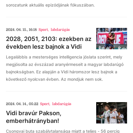
sorozatunk aktuális epizódjának fókuszában.
2024. 04. 15., 16:18
Sport
,
labdarúgás
2028, 2051, 2103: ezekben az
években lesz bajnok a Vidi
Legalábbis a mesterséges intelligencia jóslata szerint, mely
megjósolta az évszázad aranyérmeseit a magyar labdarúgó
bajnokságban. Ez alapján a Vidi háromszor lesz bajnok a
következő nyolcvan évben. Az mondjuk nem sok.
2024. 04. 14., 05:22
Sport
,
labdarúgás
Vidi bravúr Pakson,
emberhátrányban!
Csongvai buta szabálytalansága miatt a teljes - 56 percig