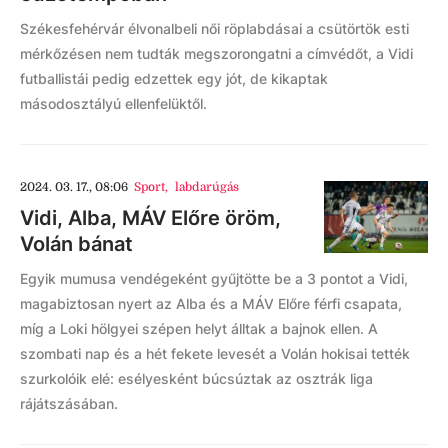
Székesfehérvár élvonalbeli női röplabdásai a csütörtök esti
mérkőzésen nem tudták megszorongatni a címvédőt, a Vidi
futballistái pedig edzettek egy jót, de kikaptak
másodosztályú ellenfelüktől.
2024. 03. 17., 08:06
Sport
,
labdarúgás
Vidi, Alba, MÁV Előre öröm,
Volán bánat
Egyik mumusa vendégeként gyűjtötte be a 3 pontot a Vidi,
magabiztosan nyert az Alba és a MÁV Előre férfi csapata,
míg a Loki hölgyei szépen helyt álltak a bajnok ellen. A
szombati nap és a hét fekete levesét a Volán hokisai tették
szurkolóik elé: esélyesként búcsúztak az osztrák liga
rájátszásában.