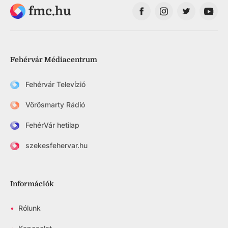
fmc.hu
Fehérvár Médiacentrum
Fehérvár Televízió
Vörösmarty Rádió
FehérVár hetilap
szekesfehervar.hu
Információk
•
Rólunk