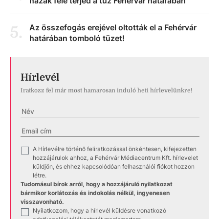
házak felé terjed a tűz Fehérvár határában
Az összefogás erejével oltották el a Fehérvár
5
.
határában tomboló tüzet!
Hírlevél
Iratkozz fel már most hamarosan induló heti hírlevelünkre!
A Hírlevélre történő feliratkozással önkéntesen, kifejezetten
✓
hozzájárulok ahhoz, a Fehérvár Médiacentrum Kft. hírlevelet
küldjön, és ehhez kapcsolódóan felhasználói fiókot hozzon
létre.
Tudomásul bírok arról, hogy a hozzájáruló nyilatkozat
bármikor korlátozás és indokolás nélkül, ingyenesen
visszavonható.
Nyilatkozom, hogy a hírlevél küldésre vonatkozó
✓