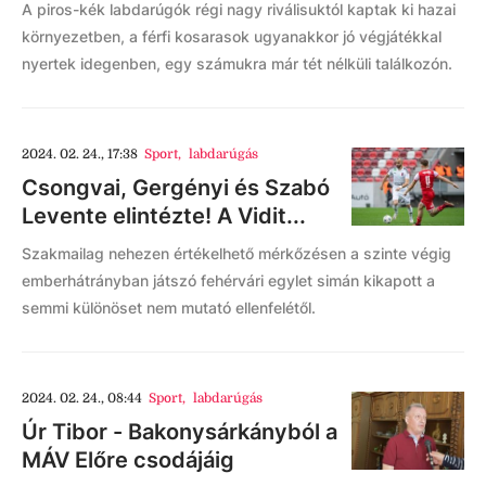
A piros-kék labdarúgók régi nagy riválisuktól kaptak ki hazai
környezetben, a férfi kosarasok ugyanakkor jó végjátékkal
nyertek idegenben, egy számukra már tét nélküli találkozón.
2024. 02. 24., 17:38
Sport
,
labdarúgás
Csongvai, Gergényi és Szabó
Levente elintézte! A Vidit...
Szakmailag nehezen értékelhető mérkőzésen a szinte végig
emberhátrányban játszó fehérvári egylet simán kikapott a
semmi különöset nem mutató ellenfelétől.
2024. 02. 24., 08:44
Sport
,
labdarúgás
Úr Tibor - Bakonysárkányból a
MÁV Előre csodájáig