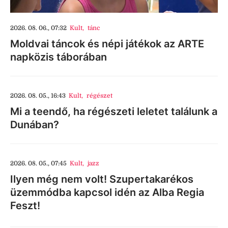
2026. 08. 06., 07:32
Kult
,
tánc
Moldvai táncok és népi játékok az ARTE
napközis táborában
2026. 08. 05., 16:43
Kult
,
régészet
Mi a teendő, ha régészeti leletet találunk a
Dunában?
2026. 08. 05., 07:45
Kult
,
jazz
Ilyen még nem volt! Szupertakarékos
üzemmódba kapcsol idén az Alba Regia
Feszt!