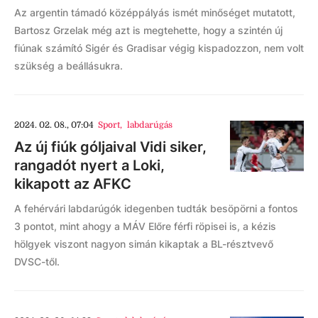
Az argentin támadó középpályás ismét minőséget mutatott,
Bartosz Grzelak még azt is megtehette, hogy a szintén új
fiúnak számító Sigér és Gradisar végig kispadozzon, nem volt
szükség a beállásukra.
2024. 02. 08., 07:04
Sport
,
labdarúgás
Az új fiúk góljaival Vidi siker,
rangadót nyert a Loki,
kikapott az AFKC
A fehérvári labdarúgók idegenben tudták besöpörni a fontos
3 pontot, mint ahogy a MÁV Előre férfi röpisei is, a kézis
hölgyek viszont nagyon simán kikaptak a BL-résztvevő
DVSC-től.