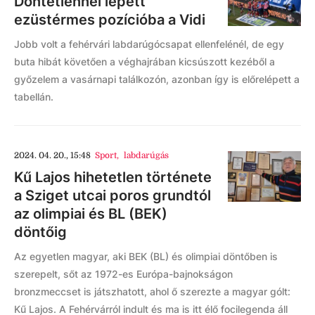
Döntetlennel lépett
ezüstérmes pozícióba a Vidi
Jobb volt a fehérvári labdarúgócsapat ellenfelénél, de egy
buta hibát követően a véghajrában kicsúszott kezéből a
győzelem a vasárnapi találkozón, azonban így is előrelépett a
tabellán.
2024. 04. 20., 15:48
Sport
,
labdarúgás
Kű Lajos hihetetlen története
a Sziget utcai poros grundtól
az olimpiai és BL (BEK)
döntőig
Az egyetlen magyar, aki BEK (BL) és olimpiai döntőben is
szerepelt, sőt az 1972-es Európa-bajnokságon
bronzmeccset is játszhatott, ahol ő szerezte a magyar gólt:
Kű Lajos. A Fehérvárról indult és ma is itt élő focilegenda áll