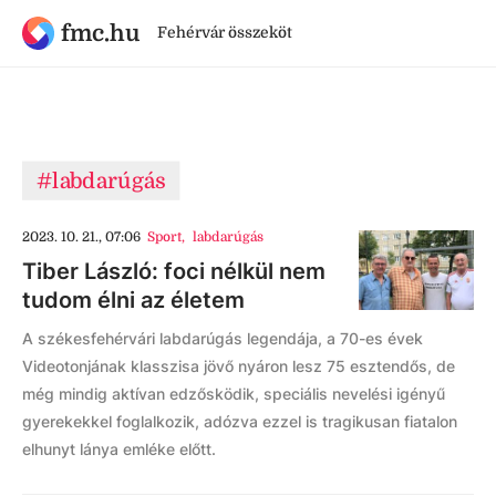
fmc.hu
Fehérvár összeköt
#labdarúgás
2023. 10. 21., 07:06
Sport
,
labdarúgás
Tiber László: foci nélkül nem
tudom élni az életem
A székesfehérvári labdarúgás legendája, a 70-es évek
Videotonjának klasszisa jövő nyáron lesz 75 esztendős, de
még mindig aktívan edzősködik, speciális nevelési igényű
gyerekekkel foglalkozik, adózva ezzel is tragikusan fiatalon
elhunyt lánya emléke előtt.