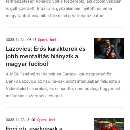
természetesen Ronaldo volt a főszereplő, aki ötödik vébéjén
is gólt szerzett. Brazília is győzelemmel nyitott, és néha
megvillantott valamit a tőle mindig várt varázslatból.
2022. 11. 24., 08:47
Sport
,
foci
Lazovics: Erős karakterek és
jobb mentalitás hiányzik a
magyar fociból
A MOL Fehérvárral bajnok és Európa-liga-csoportkörös
Danko Lazovics az nso.hu-nak adott interjújában felidézte a
Vidivel elért sikereket, és elmondta, nem boldog, hogy most
méltatlanul szerepel a csapat.
2022. 11. 23., 21:01
Sport
,
foci
Foci vb: esélyesek a