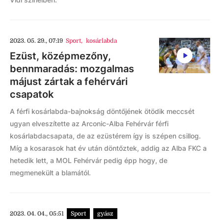
2023. 05. 29., 07:19
Sport
,
kosárlabda
Ezüst, középmezőny,
bennmaradás: mozgalmas
májust zártak a fehérvári
csapatok
A férfi kosárlabda-bajnokság döntőjének ötödik meccsét
ugyan elveszítette az Arconic-Alba Fehérvár férfi
kosárlabdacsapata, de az ezüstérem így is szépen csillog.
Míg a kosarasok hat év után döntőztek, addig az Alba FKC a
hetedik lett, a MOL Fehérvár pedig épp hogy, de
megmenekült a blamától.
2023. 04. 04., 05:51
Sport
gyász