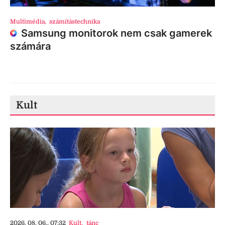
Multimédia
,
számítástechnika
Samsung monitorok nem csak gamerek
számára
Kult
2026. 08. 06., 07:32
Kult
,
tánc