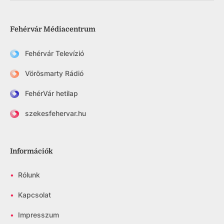
Fehérvár Médiacentrum
Fehérvár Televízió
Vörösmarty Rádió
FehérVár hetilap
szekesfehervar.hu
Információk
•
Rólunk
•
Kapcsolat
•
Impresszum