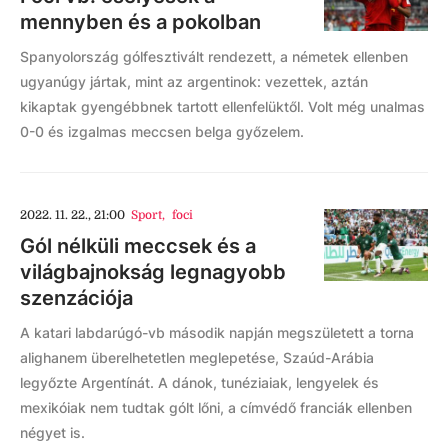
mennyben és a pokolban
Spanyolország gólfesztivált rendezett, a németek ellenben
ugyanúgy jártak, mint az argentinok: vezettek, aztán
kikaptak gyengébbnek tartott ellenfelüktől. Volt még unalmas
0-0 és izgalmas meccsen belga győzelem.
2022. 11. 22., 21:00
Sport
,
foci
Gól nélküli meccsek és a
világbajnokság legnagyobb
szenzációja
A katari labdarúgó-vb második napján megszületett a torna
alighanem überelhetetlen meglepetése, Szaúd-Arábia
legyőzte Argentínát. A dánok, tunéziaiak, lengyelek és
mexikóiak nem tudtak gólt lőni, a címvédő franciák ellenben
négyet is.