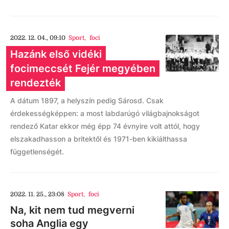
2022. 12. 04., 09:10
Sport
,
foci
Hazánk első vidéki
focimeccsét Fejér megyében
rendezték
A dátum 1897, a helyszín pedig Sárosd. Csak
érdekességképpen: a most labdarúgó világbajnokságot
rendező Katar ekkor még épp 74 évnyire volt attól, hogy
elszakadhasson a britektől és 1971-ben kikiálthassa
függetlenségét.
2022. 11. 25., 23:08
Sport
,
foci
Na, kit nem tud megverni
soha Anglia egy