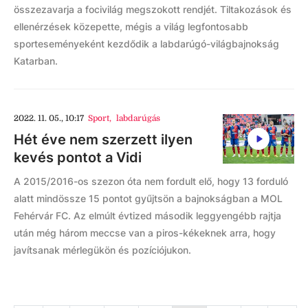
összezavarja a focivilág megszokott rendjét. Tiltakozások és
ellenérzések közepette, mégis a világ legfontosabb
sporteseményeként kezdődik a labdarúgó-világbajnokság
Katarban.
2022. 11. 05., 10:17
Sport
,
labdarúgás
Hét éve nem szerzett ilyen
kevés pontot a Vidi
A 2015/2016-os szezon óta nem fordult elő, hogy 13 forduló
alatt mindössze 15 pontot gyűjtsön a bajnokságban a MOL
Fehérvár FC. Az elmúlt évtized második leggyengébb rajtja
után még három meccse van a piros-kékeknek arra, hogy
javítsanak mérlegükön és pozíciójukon.