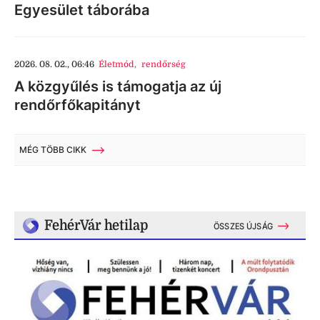
Egyesület táborába
2026. 08. 02., 06:46
Életmód
,
rendőrség
A közgyűlés is támogatja az új
rendőrfőkapitányt
MÉG TÖBB CIKK
FehérVár hetilap
ÖSSZES ÚJSÁG