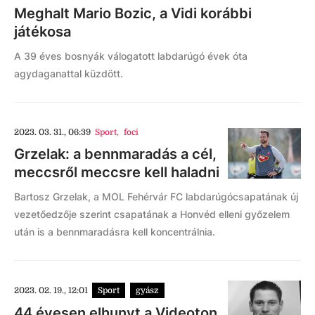
Meghalt Mario Bozic, a Vidi korábbi
játékosa
A 39 éves bosnyák válogatott labdarúgó évek óta
agydaganattal küzdött.
2023. 03. 31., 06:39
Sport
,
foci
Grzelak: a bennmaradás a cél,
meccsről meccsre kell haladni
Bartosz Grzelak, a MOL Fehérvár FC labdarúgócsapatának új
vezetőedzője szerint csapatának a Honvéd elleni győzelem
után is a bennmaradásra kell koncentrálnia.
2023. 02. 19., 12:01
Sport
gyász
44 évesen elhunyt a Videoton