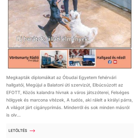
Megkapták diplomáikat az Óbudai Egyetem fehérvári
hallgatói, Megújul a Balatoni úti szervizút, Elbúcsúzott az
EFOTT, Közös kalandra hívnak a város játszóterei, Felséges
hölgyek és marcona vitézek, A tudós, aki rálelt a királyi párra,
A világot járt cigányprímás. Minderről és sok minden másról
is olv...
LETÖLTÉS