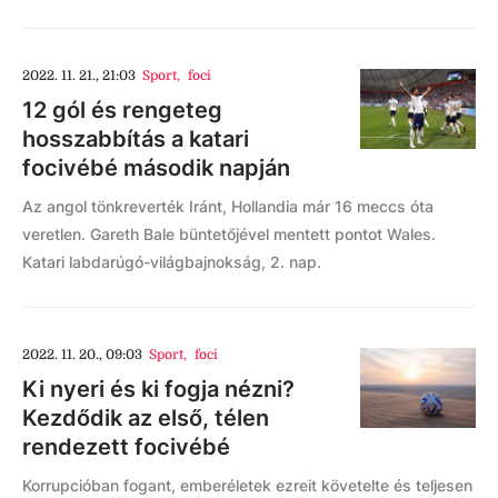
2022. 11. 21., 21:03
Sport
,
foci
12 gól és rengeteg
hosszabbítás a katari
focivébé második napján
Az angol tönkreverték Iránt, Hollandia már 16 meccs óta
veretlen. Gareth Bale büntetőjével mentett pontot Wales.
Katari labdarúgó-világbajnokság, 2. nap.
2022. 11. 20., 09:03
Sport
,
foci
Ki nyeri és ki fogja nézni?
Kezdődik az első, télen
rendezett focivébé
Korrupcióban fogant, emberéletek ezreit követelte és teljesen