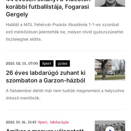
korábbi futballistája, Fogarasi
Gergely
Halálát a MOL Fehérvár-Puskás Akadémia 1-1-es szombat
esti mérkőzésen jelentették be, melyen rövid gyászszünettel
tisztelegtek előtte.
2023. 02. 13., 07:00
Sport
gyász
26 éves labdarúgó zuhant ki
szombaton a Garzon-házból
A fiatalember életét már nem tudták megmenteni a helyszínre
érkező mentősök.
2023. 01. 16., 13:43
Sport
,
labdarúgás