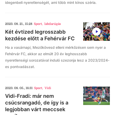
idegenbeli nyeretlenségét, ami több mint kínos széria.
2023. 08. 21., 15:28
Sport
,
labdarúgás
Két évtized legrosszabb
kezdése előtt a Fehérvár FC
Ha a vasárnapi, Mezőkövesd elleni mérkőzésen sem nyer a
Fehérvár FC, akkor az elmúlt 20 év leghosszabb
nyeretlenségi sorozatával induló szezonja lesz a 2023/2024-
es pontvadászat.
2023. 08. 05., 16:31
Sport
,
Vidi
Vidi-Fradi: már nem
csúcsrangadó, de így is a
legjobban várt meccsek