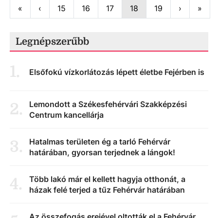
First
Previous
Next
Last
«
‹
15
16
17
18
19
›
»
Legnépszerűbb
1
.
Elsőfokú vízkorlátozás lépett életbe Fejérben is
Lemondott a Székesfehérvári Szakképzési
2
.
Centrum kancellárja
Hatalmas területen ég a tarló Fehérvár
3
.
határában, gyorsan terjednek a lángok!
Több lakó már el kellett hagyja otthonát, a
4
.
házak felé terjed a tűz Fehérvár határában
Az összefogás erejével oltották el a Fehérvár