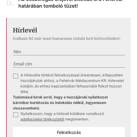
5
.
határában tomboló tüzet!
Hírlevél
Iratkozz fel már most hamarosan induló heti hírlevelünkre!
A Hírlevélre történő feliratkozással önkéntesen, kifejezetten
✓
hozzájárulok ahhoz, a Fehérvár Médiacentrum Kft. hírlevelet
küldjön, és ehhez kapcsolódóan felhasználói fiókot hozzon
létre.
Tudomásul bírok arról, hogy a hozzájáruló nyilatkozat
bármikor korlátozás és indokolás nélkül, ingyenesen
visszavonható.
Nyilatkozom, hogy a hírlevél küldésre vonatkozó
✓
adatkezelési tájékoztatót
megismertem.
Feliratkozás