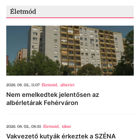
Életmód
2026. 08. 02., 11:07
Életmód
,
albérlet
Nem emelkedtek jelentősen az
albérletárak Fehérváron
2026. 08. 02., 08:35
Életmód
,
tábor
Vakvezető kutyák érkeztek a SZÉNA