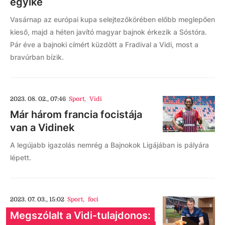
egyike
Vasárnap az európai kupa selejtezőkörében előbb meglepően
kieső, majd a héten javító magyar bajnok érkezik a Sóstóra.
Pár éve a bajnoki címért küzdött a Fradival a Vidi, most a
bravúrban bízik.
2023. 08. 02., 07:46
Sport
,
Vidi
Már három francia focistája
van a Vidinek
A legújabb igazolás nemrég a Bajnokok Ligájában is pályára
lépett.
2023. 07. 03., 15:02
Sport
,
foci
Megszólalt a Vidi-tulajdonos: