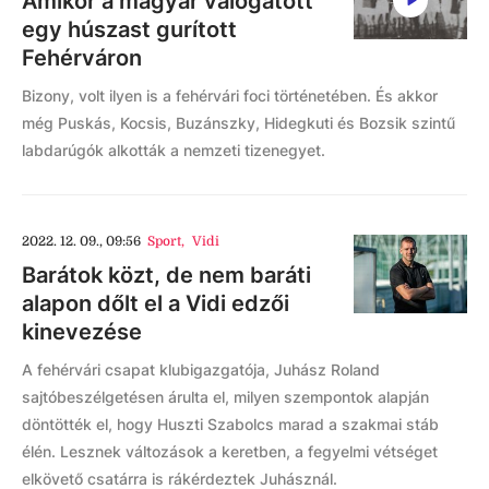
Amikor a magyar válogatott
egy húszast gurított
Fehérváron
Bizony, volt ilyen is a fehérvári foci történetében. És akkor
még Puskás, Kocsis, Buzánszky, Hidegkuti és Bozsik szintű
labdarúgók alkották a nemzeti tizenegyet.
2022. 12. 09., 09:56
Sport
,
Vidi
Barátok közt, de nem baráti
alapon dőlt el a Vidi edzői
kinevezése
A fehérvári csapat klubigazgatója, Juhász Roland
sajtóbeszélgetésen árulta el, milyen szempontok alapján
döntötték el, hogy Huszti Szabolcs marad a szakmai stáb
élén. Lesznek változások a keretben, a fegyelmi vétséget
elkövető csatárra is rákérdeztek Juhásznál.