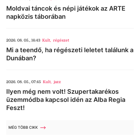
Moldvai táncok és népi játékok az ARTE
napközis táborában
2026. 08. 05., 16:43
Kult
,
régészet
Mi a teendő, ha régészeti leletet találunk a
Dunában?
2026. 08. 05., 07:45
Kult
,
jazz
Ilyen még nem volt! Szupertakarékos
üzemmódba kapcsol idén az Alba Regia
Feszt!
MÉG TÖBB CIKK