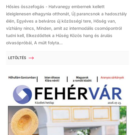
Hősies összefogás - Hatvanegy embernek kellett
ideiglenesen elhagynia otthonát, Új parancsnok a hadosztály
élén, Egyéves a belváros új közösségi tere, Hőség van,
vízhiány nincs, Minden, amit az intermodális csomópontról
tudni kell, Elkezdődtek a Hűség Közös hang és árulás
olvasópróbái, A múlt folyta...
LETÖLTÉS