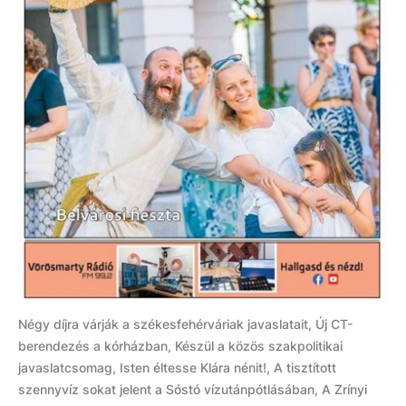
Négy díjra várják a székesfehérváriak javaslatait, Új CT-
berendezés a kórházban, Készül a közös szakpolitikai
javaslatcsomag, Isten éltesse Klára nénit!, A tisztított
szennyvíz sokat jelent a Sóstó vízutánpótlásában, A Zrínyi