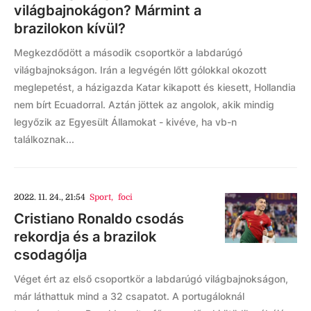
világbajnokágon? Mármint a
brazilokon kívül?
Megkezdődött a második csoportkör a labdarúgó
világbajnokságon. Irán a legvégén lőtt gólokkal okozott
meglepetést, a házigazda Katar kikapott és kiesett, Hollandia
nem bírt Ecuadorral. Aztán jöttek az angolok, akik mindig
legyőzik az Egyesült Államokat - kivéve, ha vb-n
találkoznak...
2022. 11. 24., 21:54
Sport
,
foci
Cristiano Ronaldo csodás
rekordja és a brazilok
csodagólja
Véget ért az első csoportkör a labdarúgó világbajnokságon,
már láthattuk mind a 32 csapatot. A portugáloknál