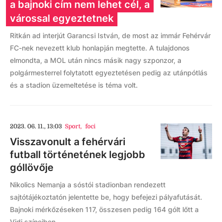
a bajnoki cím nem lehet cél, a
várossal egyeztetnek
Ritkán ad interjút Garancsi István, de most az immár Fehérvár
FC-nek nevezett klub honlapján megtette. A tulajdonos
elmondta, a MOL után nincs másik nagy szponzor, a
polgármesterrel folytatott egyeztetésen pedig az utánpótlás
és a stadion üzemeltetése is téma volt.
2023. 06. 11., 13:03
Sport
,
foci
Visszavonult a fehérvári
futball történetének legjobb
góllövője
Nikolics Nemanja a sóstói stadionban rendezett
sajtótájékoztatón jelentette be, hogy befejezi pályafutását.
Bajnoki mérkőzéseken 117, összesen pedig 164 gólt lőtt a
Vidi színeiben.