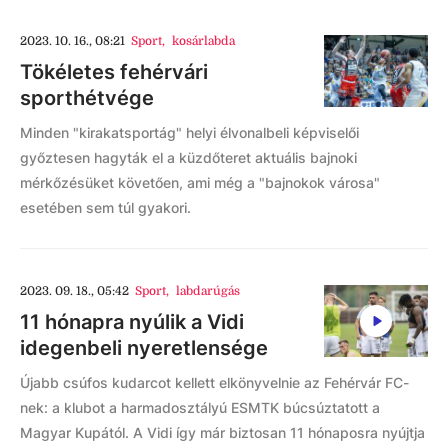
2023. 10. 16., 08:21
Sport
,
kosárlabda
Tökéletes fehérvári
sporthétvége
Minden "kirakatsportág" helyi élvonalbeli képviselői
győztesen hagyták el a küzdőteret aktuális bajnoki
mérkőzésüket követően, ami még a "bajnokok városa"
esetében sem túl gyakori.
2023. 09. 18., 05:42
Sport
,
labdarúgás
11 hónapra nyúlik a Vidi
idegenbeli nyeretlensége
Újabb csúfos kudarcot kellett elkönyvelnie az Fehérvár FC-
nek: a klubot a harmadosztályú ESMTK búcsúztatott a
Magyar Kupától. A Vidi így már biztosan 11 hónaposra nyújtja