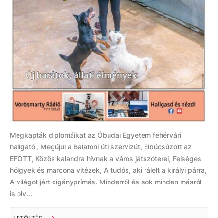
Megkapták diplomáikat az Óbudai Egyetem fehérvári
hallgatói, Megújul a Balatoni úti szervizút, Elbúcsúzott az
EFOTT, Közös kalandra hívnak a város játszóterei, Felséges
hölgyek és marcona vitézek, A tudós, aki rálelt a királyi párra,
A világot járt cigányprímás. Minderről és sok minden másról
is olv...
LETÖLTÉS