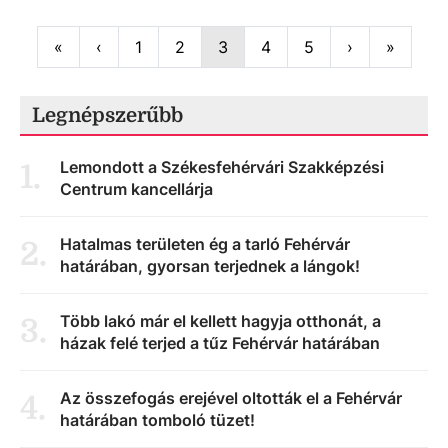
First
Previous
Next
Last
«
‹
1
2
3
4
5
›
»
Legnépszerűbb
Lemondott a Székesfehérvári Szakképzési
1
.
Centrum kancellárja
Hatalmas területen ég a tarló Fehérvár
2
.
határában, gyorsan terjednek a lángok!
Több lakó már el kellett hagyja otthonát, a
3
.
házak felé terjed a tűz Fehérvár határában
Az összefogás erejével oltották el a Fehérvár
4
.
határában tomboló tüzet!