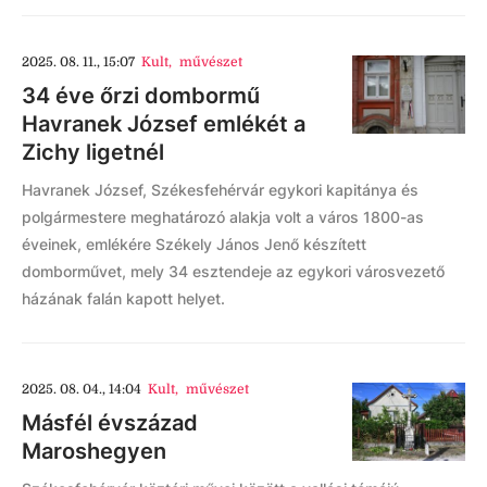
2025. 08. 11., 15:07
Kult
,
művészet
34 éve őrzi dombormű
Havranek József emlékét a
Zichy ligetnél
Havranek József, Székesfehérvár egykori kapitánya és
polgármestere meghatározó alakja volt a város 1800-as
éveinek, emlékére Székely János Jenő készített
domborművet, mely 34 esztendeje az egykori városvezető
házának falán kapott helyet.
2025. 08. 04., 14:04
Kult
,
művészet
Másfél évszázad
Maroshegyen