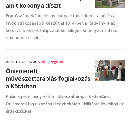
amit koponya díszít
Egy jószándékú mecénás hagyatékának kamataiból és a
hívők adakozásából készült el 1814-ben a Radványi-Pap
kereszt, melynek talapzatát különleges koponyát mintázó
dombormű díszíti.
2025. 07. 25., 15:21
Kult
,
program
Önismereti,
művészetterápiás foglalkozás
a Kőtárban
Különleges élmény várt a művészetterápia kedvelőire.
Önismereti foglalkozással egybekötött kiállításra invitálták az
érdeklődőket.