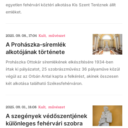
egyetlen fehérvári köztéri alkotása Kis Szent Teréznek állít
emléket.
2025. 09. 08., 17:04
Kult
,
művészet
A Prohászka-síremlék
alkotójának története
Prohászka Ottokár síremlékének elkészítésére 1934-ben
írtak ki pályázatot, 25 szobrászművész 36 pályaműve közül
végül az az Orbán Antal kapta a felkérést, akinek összesen
két alkotása található Székesfehérváron.
2025. 09. 01., 18:08
Kult
,
művészet
A szegények védőszentjének
különleges fehérvári szobra