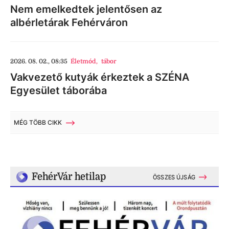
Nem emelkedtek jelentősen az
albérletárak Fehérváron
2026. 08. 02., 08:35
Életmód
,
tábor
Vakvezető kutyák érkeztek a SZÉNA
Egyesület táborába
MÉG TÖBB CIKK
FehérVár hetilap
ÖSSZES ÚJSÁG