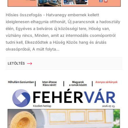
Hősies összefogás - Hatvanegy embernek kellett
ideiglenesen elhagynia otthonát, Új parancsnok a hadosztály
élén, Egyéves a belváros új közösségi tere, Hőség van,
vízhiány nincs, Minden, amit az intermodális csomópontról
tudni kell, Elkezdődtek a Hűség Közös hang és árulás
olvasópróbái, A múlt folyta...
LETÖLTÉS