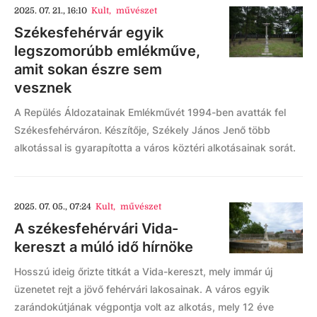
2025. 07. 21., 16:10
Kult
,
művészet
Székesfehérvár egyik
legszomorúbb emlékműve,
amit sokan észre sem
vesznek
A Repülés Áldozatainak Emlékművét 1994-ben avatták fel
Székesfehérváron. Készítője, Székely János Jenő több
alkotással is gyarapította a város köztéri alkotásainak sorát.
2025. 07. 05., 07:24
Kult
,
művészet
A székesfehérvári Vida-
kereszt a múló idő hírnöke
Hosszú ideig őrizte titkát a Vida-kereszt, mely immár új
üzenetet rejt a jövő fehérvári lakosainak. A város egyik
zarándokútjának végpontja volt az alkotás, mely 12 éve