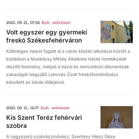
2025. 09. 21., 07:32
Kult
,
művészet
Volt egyszer egy gyermeki
freskó Székesfehérváron
Különleges helyet foglalt el a város köztéri alkotásai között a
korábban a Munkácsy Mihály Általános Iskola homlokzatát
díszítő festmény, melyet a hazai és nemzetközi elismerések
sokaságát begyűjtő Lencsés Zsolt freskófestőművész
készített az iskola diákjaival.
2025. 09. 15., 12:57
Kult
,
művészet
Kis Szent Teréz fehérvári
szobra
A nagyszerű szobrászművész, Szentesy Hiesz Géza