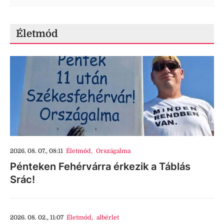
Életmód
2026. 08. 07., 08:11
Életmód
,
Országalma
Pénteken Fehérvárra érkezik a Táblás
Srác!
2026. 08. 02., 11:07
Életmód
,
albérlet