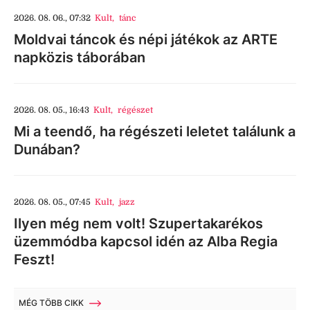
2026. 08. 06., 07:32
Kult
,
tánc
Moldvai táncok és népi játékok az ARTE
napközis táborában
2026. 08. 05., 16:43
Kult
,
régészet
Mi a teendő, ha régészeti leletet találunk a
Dunában?
2026. 08. 05., 07:45
Kult
,
jazz
Ilyen még nem volt! Szupertakarékos
üzemmódba kapcsol idén az Alba Regia
Feszt!
MÉG TÖBB CIKK