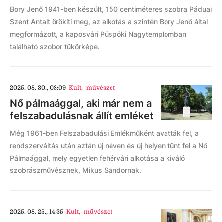
Bory Jenő 1941-ben készült, 150 centiméteres szobra Páduai
Szent Antalt örökíti meg, az alkotás a szintén Bory Jenő által
megformázott, a kaposvári Püspöki Nagytemplomban
található szobor tükörképe.
2025. 08. 30., 08:09
Kult
,
művészet
Nő pálmaággal, aki már nem a
felszabadulásnak állít emléket
Még 1961-ben Felszabadulási Emlékműként avatták fel, a
rendszerváltás után aztán új néven és új helyen tűnt fel a Nő
Pálmaággal, mely egyetlen fehérvári alkotása a kiváló
szobrászművésznek, Mikus Sándornak.
2025. 08. 25., 14:35
Kult
,
művészet