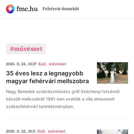
fmc.hu
Fehérvár összeköt
#művészet
2025. 11. 24., 13:37
Kult
,
művészet
35 éves lesz a legnagyobb
magyar fehérvári mellszobra
Nagy Benedek szobrászművész gróf Széchenyi Istvánról
készült mellszobrát 1991-ben avatták a róla elnevezett
székesfehérvári tanintézményben.
2025. 11. 22., 16:11
Kult
,
művészet