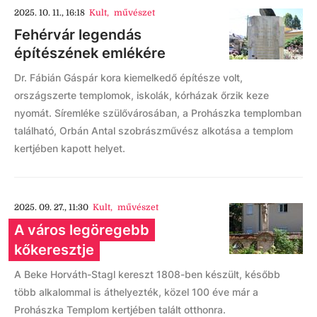
2025. 10. 11., 16:18
Kult
,
művészet
Fehérvár legendás
építészének emlékére
Dr. Fábián Gáspár kora kiemelkedő építésze volt,
országszerte templomok, iskolák, kórházak őrzik keze
nyomát. Síremléke szülővárosában, a Prohászka templomban
található, Orbán Antal szobrászművész alkotása a templom
kertjében kapott helyet.
2025. 09. 27., 11:30
Kult
,
művészet
A város legöregebb
kőkeresztje
A Beke Horváth-Stagl kereszt 1808-ben készült, később
több alkalommal is áthelyezték, közel 100 éve már a
Prohászka Templom kertjében talált otthonra.