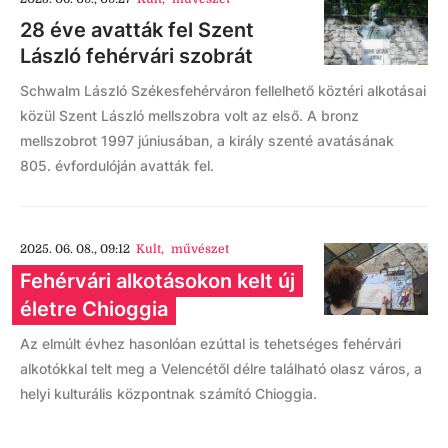
28 éve avatták fel Szent
László fehérvári szobrát
Schwalm László Székesfehérváron fellelhető köztéri alkotásai
közül Szent László mellszobra volt az első. A bronz
mellszobrot 1997 júniusában, a király szenté avatásának
805. évfordulóján avatták fel.
2025. 06. 08., 09:12
Kult
,
művészet
Fehérvári alkotásokon kelt új
életre Chioggia
Az elmúlt évhez hasonlóan ezúttal is tehetséges fehérvári
alkotókkal telt meg a Velencétől délre található olasz város, a
helyi kulturális központnak számító Chioggia.