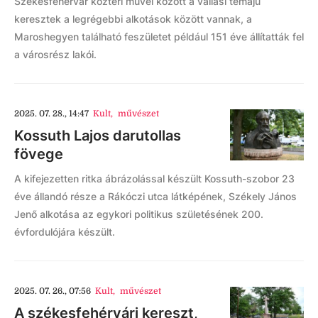
Székesfehérvár köztéri művei között a vallási témájú
keresztek a legrégebbi alkotások között vannak, a
Maroshegyen található feszületet például 151 éve állítatták fel
a városrész lakói.
2025. 07. 28., 14:47
Kult
,
művészet
Kossuth Lajos darutollas
fövege
A kifejezetten ritka ábrázolással készült Kossuth-szobor 23
éve állandó része a Rákóczi utca látképének, Székely János
Jenő alkotása az egykori politikus születésének 200.
évfordulójára készült.
2025. 07. 26., 07:56
Kult
,
művészet
A székesfehérvári kereszt,