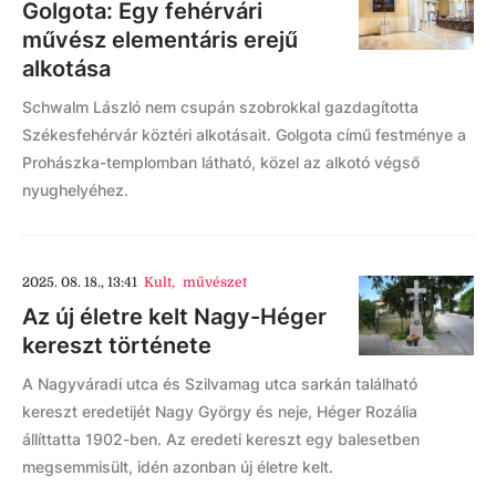
Golgota: Egy fehérvári
művész elementáris erejű
alkotása
Schwalm László nem csupán szobrokkal gazdagította
Székesfehérvár köztéri alkotásait. Golgota című festménye a
Prohászka-templomban látható, közel az alkotó végső
nyughelyéhez.
2025. 08. 18., 13:41
Kult
,
művészet
Az új életre kelt Nagy-Héger
kereszt története
A Nagyváradi utca és Szilvamag utca sarkán található
kereszt eredetijét Nagy György és neje, Héger Rozália
állíttatta 1902-ben. Az eredeti kereszt egy balesetben
megsemmisült, idén azonban új életre kelt.