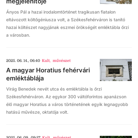
megjelenítője
Ányos Pál a hazai irodalomtörténet tragikusan fiatalon
eltávozott költőgéniusza volt, a Székesfehérváron is tanító
hazai költészet nagyjának eszmei örökségét emléktábla őrzi
a városban.
2025. 06. 14., 06:40
Kult
,
művészet
A magyar Horatius fehérvári
emléktáblája
Virág Benedek nevét utca és emléktábla is őrzi
Székesfehérváron. Az egykor 300 váltóforintos apanázson
élő magyar Horatius a város történetének egyik legnagyobb
hatású művésze, oktatója volt.
2025. 06. 09., 09:27
Kult
,
művészet