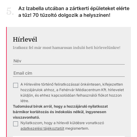
Az Izabella utcában a zártkerti épületeket elérte
5
.
a tűz! 70 tűzoltó dolgozik a helyszínen!
Hírlevél
Iratkozz fel már most hamarosan induló heti hírlevelünkre!
A Hírlevélre történő feliratkozással önkéntesen, kifejezetten
✓
hozzájárulok ahhoz, a Fehérvár Médiacentrum Kft. hírlevelet
küldjön, és ehhez kapcsolódóan felhasználói fiókot hozzon
létre.
Tudomásul bírok arról, hogy a hozzájáruló nyilatkozat
bármikor korlátozás és indokolás nélkül, ingyenesen
visszavonható.
Nyilatkozom, hogy a hírlevél küldésre vonatkozó
✓
adatkezelési tájékoztatót
megismertem.