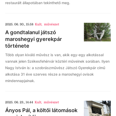
restaurált állapotában tekinthető meg.
2025. 06. 30., 15:58
Kult
,
művészet
A gondtalanul játszó
maroshegyi gyerekpár
története
Több olyan kiváló művész is van, akik egy-egy alkotással
vannak jelen Székesfehérvár köztéri műveinek sorában. Ilyen
Nagy István is: a szobrászművész Játszó Gyerekpár című
alkotása 31 éve szerves része a maroshegyi ovisok
mindennapjainak.
2025. 06. 23., 14:44
Kult
,
művészet
Ányos Pál, a költői látomások