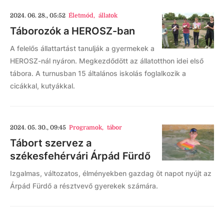
2024. 06. 28., 05:52
Életmód
,
állatok
Táborozók a HEROSZ-ban
A felelős állattartást tanulják a gyermekek a
HEROSZ-nál nyáron. Megkezdődött az állatotthon idei első
tábora. A turnusban 15 általános iskolás foglalkozik a
cicákkal, kutyákkal.
2024. 05. 30., 09:45
Programok
,
tábor
Tábort szervez a
székesfehérvári Árpád Fürdő
Izgalmas, változatos, élményekben gazdag öt napot nyújt az
Árpád Fürdő a résztvevő gyerekek számára.