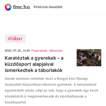
fmc.hu
Fehérvár összeköt
#tábor
2024. 07. 23., 14:38
Programok
,
táborozás
Karatéztak a gyerekek – a
küzdősport alapjaival
ismerkedtek a táborlakók
Karate edzésen vehettek részt a Bregyó közi Ifjúsági
Szabadidő Központban táborozó gyerekek. A bemutatóval
egybekötött edzés célja az volt, hogy a gyerekek egy kicsit
közelebbről is megismerhessék és kipróbálhassák a
küzdősportot.