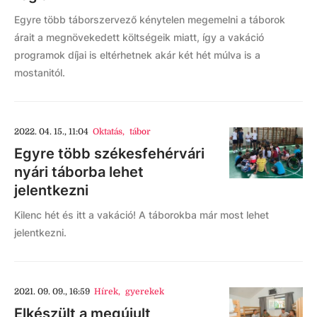
Egyre több táborszervező kénytelen megemelni a táborok
árait a megnövekedett költségeik miatt, így a vakáció
programok díjai is eltérhetnek akár két hét múlva is a
mostanitól.
2022. 04. 15., 11:04
Oktatás
,
tábor
Egyre több székesfehérvári
nyári táborba lehet
jelentkezni
Kilenc hét és itt a vakáció! A táborokba már most lehet
jelentkezni.
2021. 09. 09., 16:59
Hírek
,
gyerekek
Elkészült a megújult