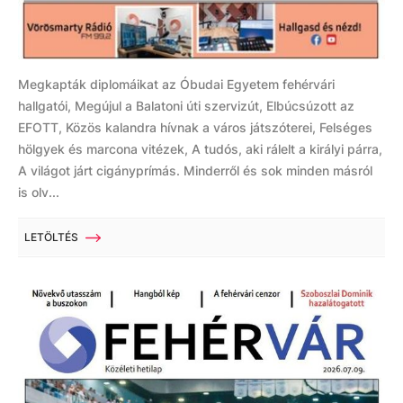
Megkapták diplomáikat az Óbudai Egyetem fehérvári
hallgatói, Megújul a Balatoni úti szervizút, Elbúcsúzott az
EFOTT, Közös kalandra hívnak a város játszóterei, Felséges
hölgyek és marcona vitézek, A tudós, aki rálelt a királyi párra,
A világot járt cigányprímás. Minderről és sok minden másról
is olv...
LETÖLTÉS