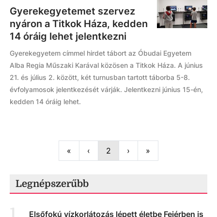
Gyerekegyetemet szervez
nyáron a Titkok Háza, kedden
14 óráig lehet jelentkezni
Gyerekegyetem címmel hirdet tábort az Óbudai Egyetem
Alba Regia Műszaki Karával közösen a Titkok Háza. A június
21. és július 2. között, két turnusban tartott táborba 5-8.
évfolyamosok jelentkezését várják. Jelentkezni június 15-én,
kedden 14 óráig lehet.
First
Previous
Next
Last
«
‹
2
›
»
Legnépszerűbb
1
.
Elsőfokú vízkorlátozás lépett életbe Fejérben is