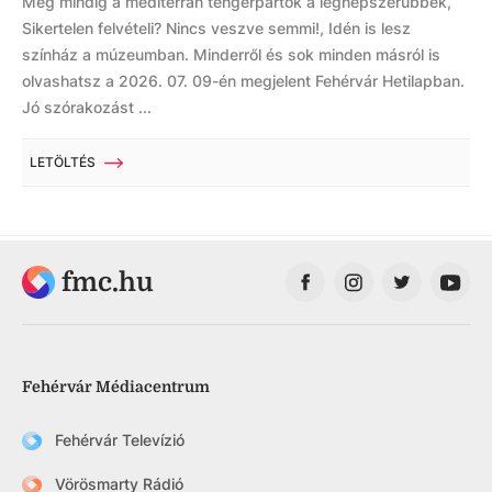
Még mindig a mediterrán tengerpartok a legnépszerűbbek,
Sikertelen felvételi? Nincs veszve semmi!, Idén is lesz
színház a múzeumban. Minderről és sok minden másról is
olvashatsz a 2026. 07. 09-én megjelent Fehérvár Hetilapban.
Jó szórakozást ...
LETÖLTÉS
fmc.hu
Fehérvár Médiacentrum
Fehérvár Televízió
Vörösmarty Rádió