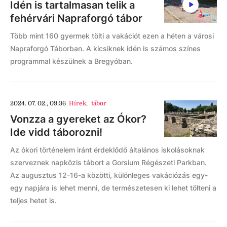
Idén is tartalmasan telik a
fehérvári Napraforgó tábor
Több mint 160 gyermek tölti a vakációt ezen a héten a városi
Napraforgó Táborban. A kicsiknek idén is számos színes
programmal készülnek a Bregyóban.
2024. 07. 02., 09:36
Hírek
,
tábor
Vonzza a gyereket az Ókor?
Ide vidd táborozni!
Az ókori történelem iránt érdeklődő általános iskolásoknak
szerveznek napközis tábort a Gorsium Régészeti Parkban.
Az augusztus 12-16-a közötti, különleges vakációzás egy-
egy napjára is lehet menni, de természetesen ki lehet tölteni a
teljes hetet is.