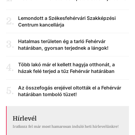
Lemondott a Székesfehérvári Szakképzési
2
.
Centrum kancellárja
Hatalmas területen ég a tarló Fehérvár
3
.
határában, gyorsan terjednek a lángok!
Több lakó már el kellett hagyja otthonát, a
4
.
házak felé terjed a tűz Fehérvár határában
Az összefogás erejével oltották el a Fehérvár
5
.
határában tomboló tüzet!
Hírlevél
Iratkozz fel már most hamarosan induló heti hírlevelünkre!