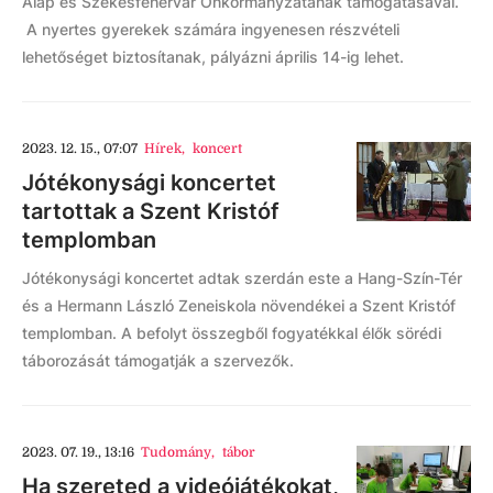
Alap és Székesfehérvár Önkormányzatának támogatásával.
A nyertes gyerekek számára ingyenesen részvételi
lehetőséget biztosítanak, pályázni április 14-ig lehet.
2023. 12. 15., 07:07
Hírek
,
koncert
Jótékonysági koncertet
tartottak a Szent Kristóf
templomban
Jótékonysági koncertet adtak szerdán este a Hang-Szín-Tér
és a Hermann László Zeneiskola növendékei a Szent Kristóf
templomban. A befolyt összegből fogyatékkal élők sörédi
táborozását támogatják a szervezők.
2023. 07. 19., 13:16
Tudomány
,
tábor
Ha szereted a videójátékokat,