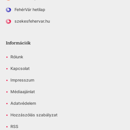
FehérVár hetilap
szekesfehervar.hu
Információk
•
Rólunk
•
Kapcsolat
•
Impresszum
•
Médiaajánlat
•
Adatvédelem
•
Hozzászólás szabályzat
•
RSS