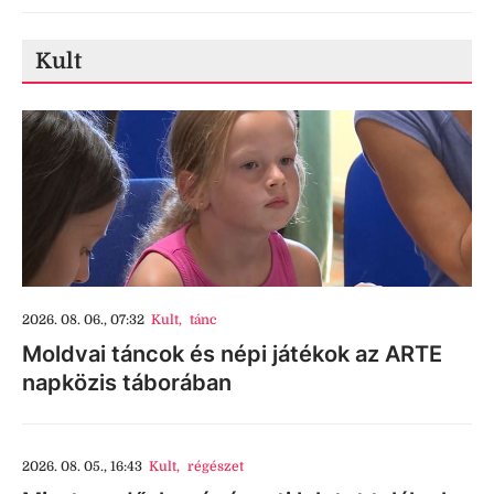
Kult
2026. 08. 06., 07:32
Kult
,
tánc
Moldvai táncok és népi játékok az ARTE
napközis táborában
2026. 08. 05., 16:43
Kult
,
régészet