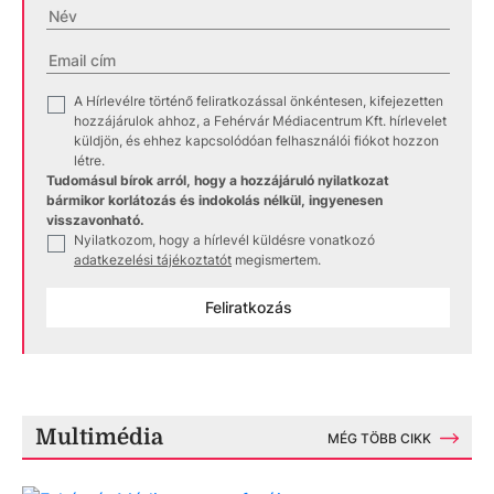
A Hírlevélre történő feliratkozással önkéntesen, kifejezetten
✓
hozzájárulok ahhoz, a Fehérvár Médiacentrum Kft. hírlevelet
küldjön, és ehhez kapcsolódóan felhasználói fiókot hozzon
létre.
Tudomásul bírok arról, hogy a hozzájáruló nyilatkozat
bármikor korlátozás és indokolás nélkül, ingyenesen
visszavonható.
Nyilatkozom, hogy a hírlevél küldésre vonatkozó
✓
adatkezelési tájékoztatót
megismertem.
Feliratkozás
Multimédia
MÉG TÖBB CIKK