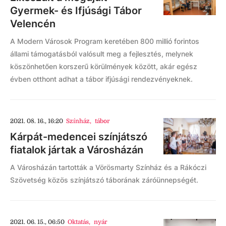
Gyermek- és Ifjúsági Tábor
Velencén
A Modern Városok Program keretében 800 millió forintos
állami támogatásból valósult meg a fejlesztés, melynek
köszönhetően korszerű körülmények között, akár egész
évben otthont adhat a tábor ifjúsági rendezvényeknek.
2021. 08. 16., 16:20
Színház
,
tábor
Kárpát-medencei színjátszó
fiatalok jártak a Városházán
A Városházán tartották a Vörösmarty Színház és a Rákóczi
Szövetség közös színjátszó táborának záróünnepségét.
2021. 06. 15., 06:50
Oktatás
,
nyár