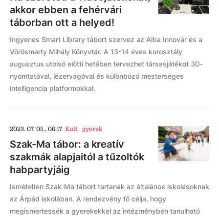
akkor ebben a fehérvári
táborban ott a helyed!
Ingyenes Smart Library tábort szervez az Alba Innovár és a
Vörösmarty Mihály Könyvtár. A 13-14 éves korosztály
augusztus utolsó előtti hetében tervezhet társasjátékot 3D-
nyomtatóval, lézervágóval és különböző mesterséges
intelligencia platformokkal.
2023. 07. 05., 06:17
Kult
,
gyerek
Szak-Ma tábor: a kreatív
szakmák alapjaitól a tűzoltók
habpartyjáig
Ismételten Szak-Ma tábort tartanak az általános iskolásoknak
az Árpád iskolában. A rendezvény fő célja, hogy
megismertessék a gyerekekkel az intézményben tanulható