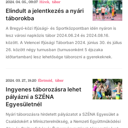
2024. 04. 05., 09:07
Hírek
,
tábor
Elindult a jelentkezés a nyári
táborokba
A Bregyó-közi Ifjúsági- és Sportközpontban idén nyáron is
lesz városi napközis tábor 2024.06.24 és 2024.08.16.
között. A Velencei Ifjúsági Táborban 2024. június 30. és július
26. között négy turnusban (turnusonként 5 éjszaka
időtartamban) lesz lehetősége táborozni a gyerekeknek.
2024. 03. 27., 18:20
Életmód
,
tábor
Ingyenes táborozásra lehet
pályázni a SZÉNA
Egyesületnél
Nyári táborozásra hirdetett pályázatot a SZÉNA Egyesület a
Családokért a Miniszterelnökség, a Nemzeti Együttműködési