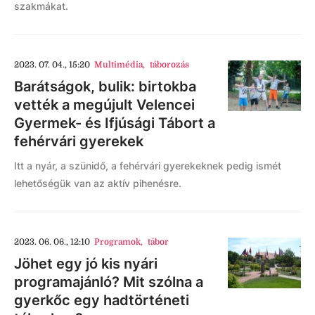
szakmákat.
2023. 07. 04., 15:20
Multimédia
,
táborozás
Barátságok, bulik: birtokba
vették a megújult Velencei
Gyermek- és Ifjúsági Tábort a
fehérvári gyerekek
Itt a nyár, a szünidő, a fehérvári gyerekeknek pedig ismét
lehetőségük van az aktív pihenésre.
2023. 06. 06., 12:10
Programok
,
tábor
Jöhet egy jó kis nyári
programajánló? Mit szólna a
gyerkőc egy hadtörténeti