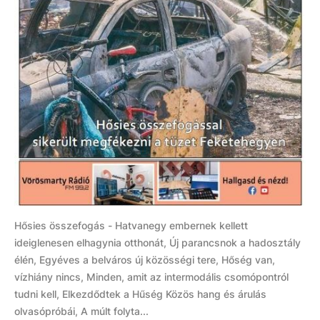
Hősies összefogás - Hatvanegy embernek kellett
ideiglenesen elhagynia otthonát, Új parancsnok a hadosztály
élén, Egyéves a belváros új közösségi tere, Hőség van,
vízhiány nincs, Minden, amit az intermodális csomópontról
tudni kell, Elkezdődtek a Hűség Közös hang és árulás
olvasópróbái, A múlt folyta...