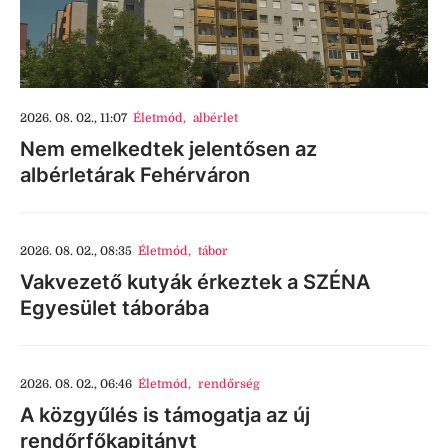
2026. 08. 02., 11:07
Életmód
,
albérlet
Nem emelkedtek jelentősen az
albérletárak Fehérváron
2026. 08. 02., 08:35
Életmód
,
tábor
Vakvezető kutyák érkeztek a SZÉNA
Egyesület táborába
2026. 08. 02., 06:46
Életmód
,
rendőrség
A közgyűlés is támogatja az új
rendőrfőkapitányt