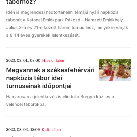
táborhoz?
Idén is megrendezi hadtörténelmi témájú nyári napközis
táborait a Katonai Emlékpark Pákozd – Nemzeti Emlékhely.
Július 3-a és 21-e között három turnus lesz, melyekre várják
a 8-14 éves gyerekek jelentkezését.
2023. 03. 01., 08:00
Hírek
,
tábor
Megvannak a székesfehérvári
napközis tábor idei
turnusainak időpontjai
Hamarosan a jelentkezés is elindul a Bregyó közi és a
velencei táborokba.
2022. 08. 03., 18:09
Kult
,
tábor