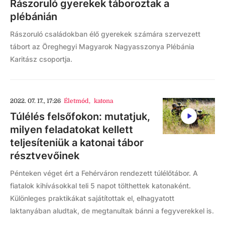
Rászoruló gyerekek táboroztak a
plébánián
Rászoruló családokban élő gyerekek számára szervezett
tábort az Öreghegyi Magyarok Nagyasszonya Plébánia
Karitász csoportja.
2022. 07. 17., 17:26
Életmód
,
katona
Túlélés felsőfokon: mutatjuk,
milyen feladatokat kellett
teljesíteniük a katonai tábor
résztvevőinek
Pénteken véget ért a Fehérváron rendezett túlélőtábor. A
fiatalok kihívásokkal teli 5 napot tölthettek katonaként.
Különleges praktikákat sajátítottak el, elhagyatott
laktanyában aludtak, de megtanultak bánni a fegyverekkel is.