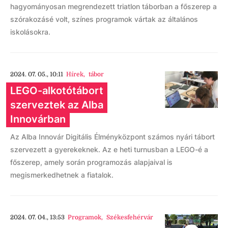
hagyományosan megrendezett triatlon táborban a főszerep a
szórakozásé volt, színes programok vártak az általános
iskolásokra.
2024. 07. 05., 10:11
Hírek
,
tábor
LEGO-alkotótábort
szerveztek az Alba
Innovárban
Az Alba Innovár Digitális Élményközpont számos nyári tábort
szervezett a gyerekeknek. Az e heti turnusban a LEGO-é a
főszerep, amely során programozás alapjaival is
megismerkedhetnek a fiatalok.
2024. 07. 04., 13:53
Programok
,
Székesfehérvár