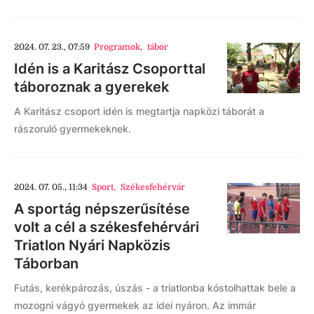
2024. 07. 23., 07:59
Programok
,
tábor
Idén is a Karitász Csoporttal
táboroznak a gyerekek
A Karitász csoport idén is megtartja napközi táborát a
rászoruló gyermekeknek.
2024. 07. 05., 11:34
Sport
,
Székesfehérvár
A sportág népszerűsítése
volt a cél a székesfehérvári
Triatlon Nyári Napközis
Táborban
Futás, kerékpározás, úszás - a triatlonba kóstolhattak bele a
mozogni vágyó gyermekek az idei nyáron. Az immár