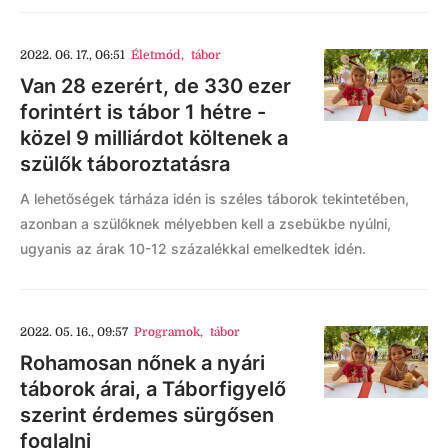
2022. 06. 17., 06:51
Életmód
,
tábor
Van 28 ezerért, de 330 ezer
forintért is tábor 1 hétre -
közel 9 milliárdot költenek a
szülők táboroztatásra
A lehetőségek tárháza idén is széles táborok tekintetében,
azonban a szülőknek mélyebben kell a zsebükbe nyúlni,
ugyanis az árak 10-12 százalékkal emelkedtek idén.
2022. 05. 16., 09:57
Programok
,
tábor
Rohamosan nőnek a nyári
táborok árai, a Táborfigyelő
szerint érdemes sürgősen
foglalni