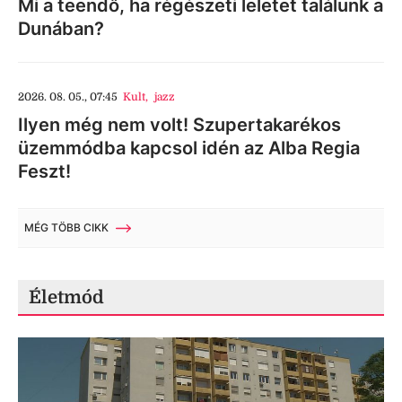
Mi a teendő, ha régészeti leletet találunk a
Dunában?
2026. 08. 05., 07:45
Kult
,
jazz
Ilyen még nem volt! Szupertakarékos
üzemmódba kapcsol idén az Alba Regia
Feszt!
MÉG TÖBB CIKK
Életmód