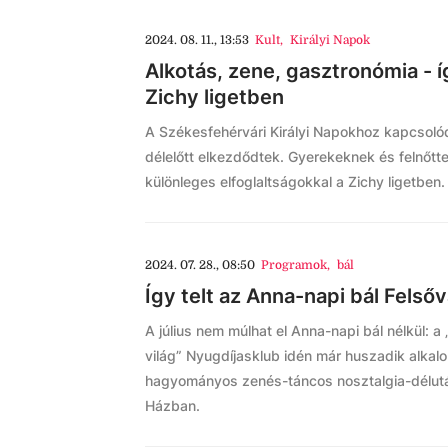
2024. 08. 11., 13:53
Kult
,
Királyi Napok
Alkotás, zene, gasztronómia - í
Zichy ligetben
A Székesfehérvári Királyi Napokhoz kapcsol
délelőtt elkezdődtek. Gyerekeknek és felnőt
különleges elfoglaltságokkal a Zichy ligetben.
2024. 07. 28., 08:50
Programok
,
bál
Így telt az Anna-napi bál Felső
A július nem múlhat el Anna-napi bál nélkül: 
világ” Nyugdíjasklub idén már huszadik alka
hagyományos zenés-táncos nosztalgia-délután
Házban.