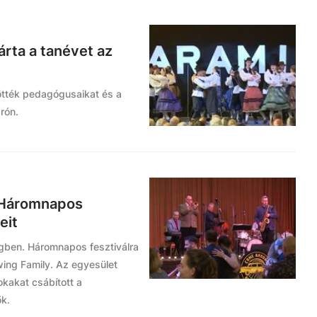
árta a tanévet az
ötték pedagógusaikat és a
rón.
 Háromnapos
eit
gben. Háromnapos fesztiválra
wing Family. Az egyesület
kakat csábított a
ők.