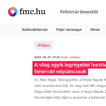
fmc.hu
Fehérvár összeköt
Székesfehérvár
Fejér vármegye
Hírek
#tánc
2024. 08. 27., 07:34
Kult
,
néptánc
A világ egyik legrégebbi feszti
fehérvári néptáncosok
Az Alba Regia Táncegyüttes a Királyi Napok 
után azonnal útra kelt, és meg sem állt Leng
Hegyvidéki Fesztiválon, azaz a Hegyi Népek
Fesztiválján több díjat is elnyertek a fehérvár