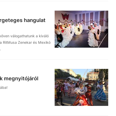
ergeteges hangulat
bőven válogathatunk a kiváló
e a RitMusa Zenekar és Mexikó
.
ok megnyitójáról
sába!