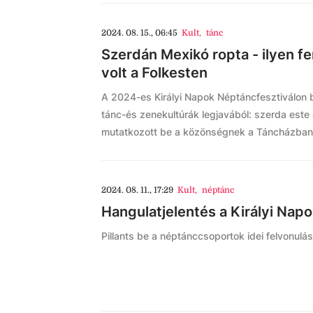
2024. 08. 15., 06:45
Kult
,
tánc
Szerdán Mexikó ropta - ilyen f
volt a Folkesten
A 2024-es Királyi Napok Néptáncfesztiválon 
tánc-és zenekultúrák legjavából: szerda est
mutatkozott be a közönségnek a Táncházban
2024. 08. 11., 17:29
Kult
,
néptánc
Hangulatjelentés a Királyi Nap
Pillants be a néptánccsoportok idei felvonulá