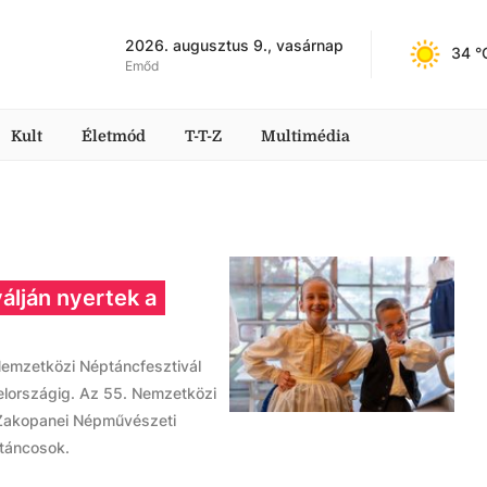
2026. augusztus 9., vasárnap
34
 °
Emőd
Kult
Életmód
T-T-Z
Multimédia
válján nyertek a
Nemzetközi Néptáncfesztivál
yelországig. Az 55. Nemzetközi
 Zakopanei Népművészeti
i táncosok.