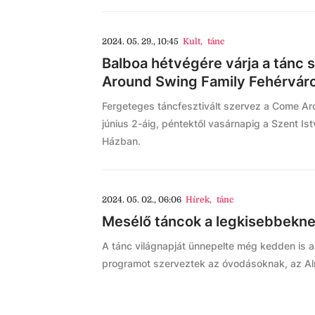
2024. 05. 29., 10:45
Kult
,
tánc
Balboa hétvégére várja a tánc
Around Swing Family Fehérvár
Fergeteges táncfesztivált szervez a Come Ar
június 2-áig, péntektől vasárnapig a Szent Is
Házban.
2024. 05. 02., 06:06
Hírek
,
tánc
Mesélő táncok a legkisebbekn
A tánc világnapját ünnepelte még kedden is a
programot szerveztek az óvodásoknak, az Al