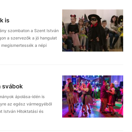
k is
tvány szombaton a Szent István
gon a szervezők a jó hangulat
el megismertessék a népi
a svábok
ományok ápolása-idén is
lyre az egész vármegyéből
 István Hitoktatási és