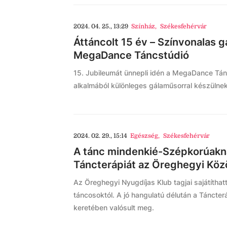
2024. 04. 25., 13:29
Színház
,
Székesfehérvár
Áttáncolt 15 év – Színvonalas g
MegaDance Táncstúdió
15. Jubileumát ünnepli idén a MegaDance Tán
alkalmából különleges gálaműsorral készülnek
2024. 02. 29., 15:14
Egészség
,
Székesfehérvár
A tánc mindenkié-Szépkorúakna
Táncterápiát az Öreghegyi Kö
Az Öreghegyi Nyugdíjas Klub tagjai sajátíthattá
táncosoktól. A jó hangulatú délután a Táncte
keretében valósult meg.