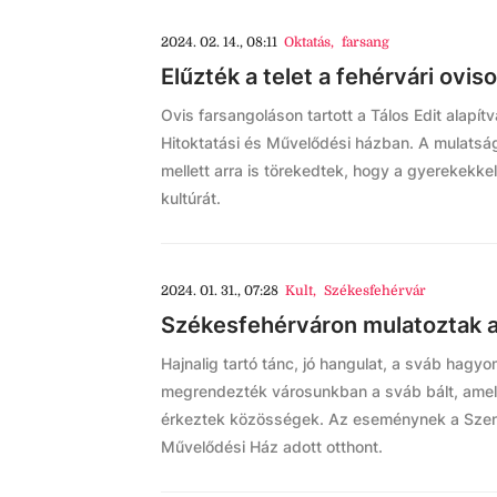
2024. 02. 14., 08:11
Oktatás
,
farsang
Elűzték a telet a fehérvári oviso
Ovis farsangoláson tartott a Tálos Edit alapí
Hitoktatási és Művelődési házban. A mulatsá
mellett arra is törekedtek, hogy a gyerekekk
kultúrát.
2024. 01. 31., 07:28
Kult
,
Székesfehérvár
Székesfehérváron mulatoztak 
Hajnalig tartó tánc, jó hangulat, a sváb hagy
megrendezték városunkban a sváb bált, ame
érkeztek közösségek. Az eseménynek a Szent
Művelődési Ház adott otthont.