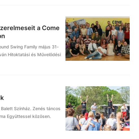
 szerelmeseit a Come
on
ound Swing Family május 31-
tván Hitoktatási és Művelődési
ek
 Balett Színház. Zenés táncos
ma Együttessel közösen.