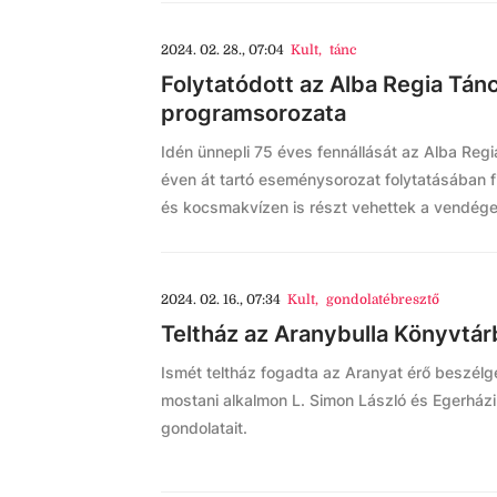
2024. 02. 28., 07:04
Kult
,
tánc
Folytatódott az Alba Regia Tán
programsorozata
Idén ünnepli 75 éves fennállását az Alba Reg
éven át tartó eseménysorozat folytatásában f
és kocsmakvízen is részt vehettek a vendége
2024. 02. 16., 07:34
Kult
,
gondolatébresztő
Teltház az Aranybulla Könyvtá
Ismét teltház fogadta az Aranyat érő beszélg
mostani alkalmon L. Simon László és Egerházi
gondolatait.