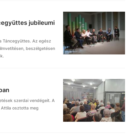
cegyüttes jubileumi
ia Táncegyüttes. Az egész
ilmvetítésen, beszélgetésen
k.
rban
etések szerdai vendégeit. A
 Attila osztotta meg