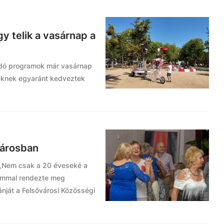
gy telik a vasárnap a
ódó programok már vasárnap
teknek egyaránt kedveztek
városban
a „Nem csak a 20 éveseké a
lommal rendezte meg
ját a Felsővárosi Közösségi