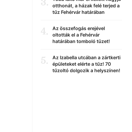
3
.
otthonát, a házak felé terjed a
tűz Fehérvár határában
Az összefogás erejével
4
.
oltották el a Fehérvár
határában tomboló tüzet!
Az Izabella utcában a zártkerti
5
.
épületeket elérte a tűz! 70
tűzoltó dolgozik a helyszínen!