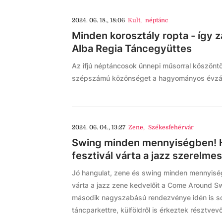
2024. 06. 18., 18:06
Kult
,
néptánc
Minden korosztály ropta - így z
Alba Regia Táncegyüttes
Az ifjú néptáncosok ünnepi műsorral köszönt
szépszámú közönséget a hagyományos évzá
2024. 06. 04., 13:27
Zene
,
Székesfehérvár
Swing minden mennyiségben!
fesztivál várta a jazz szerelmes
Jó hangulat, zene és swing minden mennyisé
várta a jazz zene kedvelőit a Come Around S
második nagyszabású rendezvénye idén is so
táncparkettre, külföldről is érkeztek résztvev