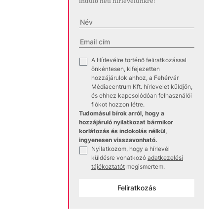
induló heti hírlevelünkre!
A Hírlevélre történő feliratkozással
✓
önkéntesen, kifejezetten
hozzájárulok ahhoz, a Fehérvár
Médiacentrum Kft. hírlevelet küldjön,
és ehhez kapcsolódóan felhasználói
fiókot hozzon létre.
Tudomásul bírok arról, hogy a
hozzájáruló nyilatkozat bármikor
korlátozás és indokolás nélkül,
ingyenesen visszavonható.
Nyilatkozom, hogy a hírlevél
✓
küldésre vonatkozó
adatkezelési
tájékoztatót
megismertem.
Feliratkozás