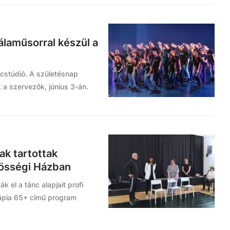
álaműsorral készül a
cstúdió. A születésnap
 a szervezők, június 3-án.
k tartottak
zösségi Házban
k el a tánc alapjait profi
rápia 65+ című program