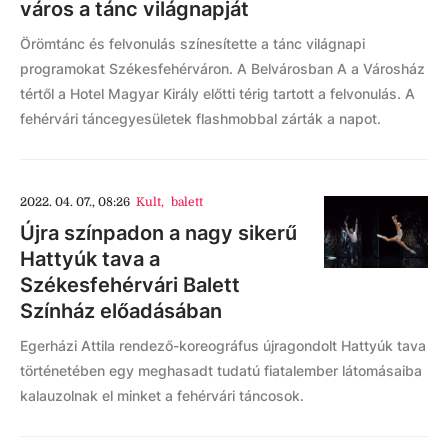
város a tánc világnapját
Örömtánc és felvonulás színesítette a tánc világnapi
programokat Székesfehérváron. A Belvárosban A a Városház
tértől a Hotel Magyar Király előtti térig tartott a felvonulás. A
fehérvári táncegyesületek flashmobbal zárták a napot.
2022. 04. 07., 08:26
Kult
,
balett
Újra színpadon a nagy sikerű
Hattyúk tava a
Székesfehérvári Balett
Színház előadásában
Egerházi Attila rendező-koreográfus újragondolt Hattyúk tava
történetében egy meghasadt tudatú fiatalember látomásaiba
kalauzolnak el minket a fehérvári táncosok.