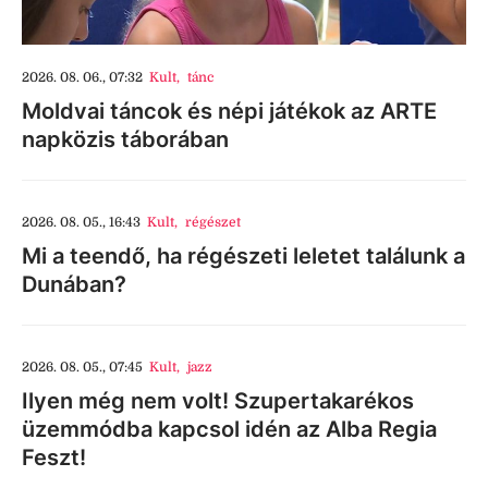
2026. 08. 06., 07:32
Kult
,
tánc
Moldvai táncok és népi játékok az ARTE
napközis táborában
2026. 08. 05., 16:43
Kult
,
régészet
Mi a teendő, ha régészeti leletet találunk a
Dunában?
2026. 08. 05., 07:45
Kult
,
jazz
Ilyen még nem volt! Szupertakarékos
üzemmódba kapcsol idén az Alba Regia
Feszt!