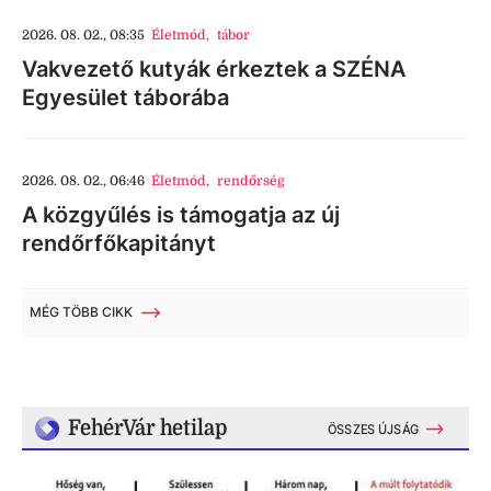
2026. 08. 02., 08:35
Életmód
,
tábor
Vakvezető kutyák érkeztek a SZÉNA
Egyesület táborába
2026. 08. 02., 06:46
Életmód
,
rendőrség
A közgyűlés is támogatja az új
rendőrfőkapitányt
MÉG TÖBB CIKK
FehérVár hetilap
ÖSSZES ÚJSÁG