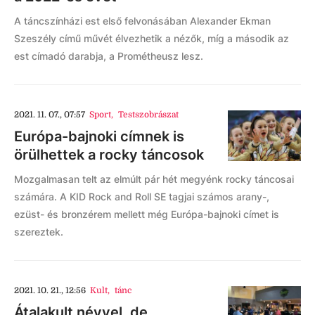
A táncszínházi est első felvonásában Alexander Ekman
Szeszély című művét élvezhetik a nézők, míg a második az
est címadó darabja, a Prométheusz lesz.
2021. 11. 07., 07:57
Sport
,
Testszobrászat
Európa-bajnoki címnek is
örülhettek a rocky táncosok
Mozgalmasan telt az elmúlt pár hét megyénk rocky táncosai
számára. A KID Rock and Roll SE tagjai számos arany-,
ezüst- és bronzérem mellett még Európa-bajnoki címet is
szereztek.
2021. 10. 21., 12:56
Kult
,
tánc
Átalakult névvel, de