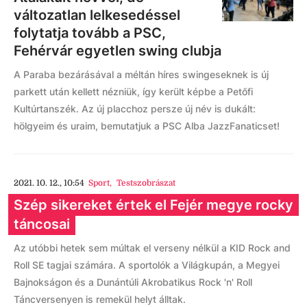
változatlan lelkesedéssel
folytatja tovább a PSC,
Fehérvár egyetlen swing clubja
A Paraba bezárásával a méltán híres swingeseknek is új
parkett után kellett nézniük, így került képbe a Petőfi
Kultúrtanszék. Az új placchoz persze új név is dukált:
hölgyeim és uraim, bemutatjuk a PSC Alba JazzFanaticset!
2021. 10. 12., 10:54
Sport
,
Testszobrászat
Szép sikereket értek el Fejér megye rocky
táncosai
Az utóbbi hetek sem múltak el verseny nélkül a KID Rock and
Roll SE tagjai számára. A sportolók a Világkupán, a Megyei
Bajnokságon és a Dunántúli Akrobatikus Rock 'n' Roll
Táncversenyen is remekül helyt álltak.