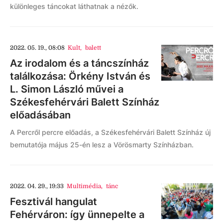
különleges táncokat láthatnak a nézők.
2022. 05. 19., 08:08
Kult
,
balett
Az irodalom és a táncszínház
találkozása: Örkény István és
L. Simon László művei a
Székesfehérvári Balett Színház
előadásában
A Percről percre előadás, a Székesfehérvári Balett Színház új
bemutatója május 25-én lesz a Vörösmarty Színházban.
2022. 04. 29., 19:33
Multimédia
,
tánc
Fesztivál hangulat
Fehérváron: így ünnepelte a