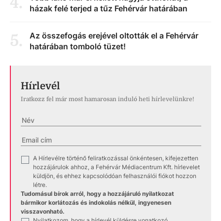
4
.
házak felé terjed a tűz Fehérvár határában
Az összefogás erejével oltották el a Fehérvár
5
.
határában tomboló tüzet!
Hírlevél
Iratkozz fel már most hamarosan induló heti hírlevelünkre!
A Hírlevélre történő feliratkozással önkéntesen, kifejezetten
✓
hozzájárulok ahhoz, a Fehérvár Médiacentrum Kft. hírlevelet
küldjön, és ehhez kapcsolódóan felhasználói fiókot hozzon
létre.
Tudomásul bírok arról, hogy a hozzájáruló nyilatkozat
bármikor korlátozás és indokolás nélkül, ingyenesen
visszavonható.
Nyilatkozom, hogy a hírlevél küldésre vonatkozó