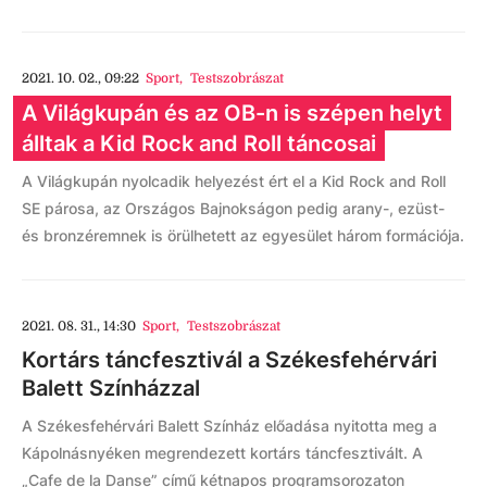
2021. 10. 02., 09:22
Sport
,
Testszobrászat
A Világkupán és az OB-n is szépen helyt
álltak a Kid Rock and Roll táncosai
A Világkupán nyolcadik helyezést ért el a Kid Rock and Roll
SE párosa, az Országos Bajnokságon pedig arany-, ezüst-
és bronzéremnek is örülhetett az egyesület három formációja.
2021. 08. 31., 14:30
Sport
,
Testszobrászat
Kortárs táncfesztivál a Székesfehérvári
Balett Színházzal
A Székesfehérvári Balett Színház előadása nyitotta meg a
Kápolnásnyéken megrendezett kortárs táncfesztivált. A
„Cafe de la Danse” című kétnapos programsorozaton