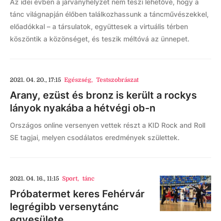
Az idei évben a járványhelyzet nem teszi lehetővé, hogy a
tánc világnapján élőben találkozhassunk a táncművészekkel,
előadókkal – a társulatok, együttesek a virtuális térben
köszöntik a közönséget, és teszik méltóvá az ünnepet.
2021. 04. 20., 17:15
Egészség
,
Testszobrászat
Arany, ezüst és bronz is került a rockys
lányok nyakába a hétvégi ob-n
Országos online versenyen vettek részt a KID Rock and Roll
SE tagjai, melyen csodálatos eredmények születtek.
2021. 04. 16., 11:15
Sport
,
tánc
Próbatermet keres Fehérvár
legrégibb versenytánc
egyesülete