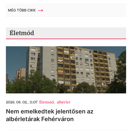
MÉG TÖBB CIKK
Életmód
2026. 08. 02., 11:07
Életmód
,
albérlet
Nem emelkedtek jelentősen az
albérletárak Fehérváron