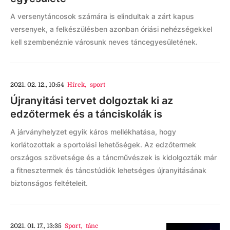
A versenytáncosok számára is elindultak a zárt kapus
versenyek, a felkészülésben azonban óriási nehézségekkel
kell szembenéznie városunk neves táncegyesületének.
2021. 02. 12., 10:54
Hírek
,
sport
Újranyitási tervet dolgoztak ki az
edzőtermek és a tánciskolák is
A járványhelyzet egyik káros mellékhatása, hogy
korlátozottak a sportolási lehetőségek. Az edzőtermek
országos szövetsége és a táncművészek is kidolgozták már
a fitnesztermek és táncstúdiók lehetséges újranyitásának
biztonságos feltételeit.
2021. 01. 17., 13:35
Sport
,
tánc