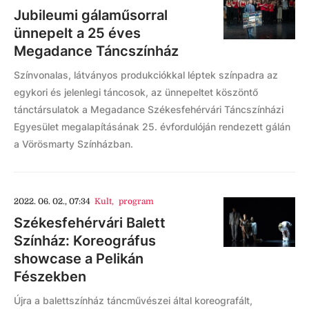
Jubileumi gálaműsorral
ünnepelt a 25 éves
Megadance Táncszínház
Színvonalas, látványos produkciókkal léptek színpadra az
egykori és jelenlegi táncosok, az ünnepeltet köszöntő
tánctársulatok a Megadance Székesfehérvári Táncszínházi
Egyesület megalapításának 25. évfordulóján rendezett gálán
a Vörösmarty Színházban.
2022. 06. 02., 07:34
Kult
,
program
Székesfehérvári Balett
Színház: Koreográfus
showcase a Pelikán
Fészekben
Újra a balettszínház táncművészei által koreografált,