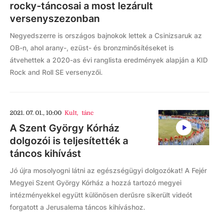
rocky-táncosai a most lezárult
versenyszezonban
Negyedszerre is országos bajnokok lettek a Csinizsaruk az
OB-n, ahol arany-, ezüst- és bronzminősítéseket is
átvehettek a 2020-as évi ranglista eredmények alapján a KID
Rock and Roll SE versenyzői.
2021. 07. 01., 10:00
Kult
,
tánc
A Szent György Kórház
dolgozói is teljesítették a
táncos kihívást
Jó újra mosolyogni látni az egészségügyi dolgozókat! A Fejér
Megyei Szent György Kórház a hozzá tartozó megyei
intézményekkel együtt különösen derűsre sikerült videót
forgatott a Jerusalema táncos kihíváshoz.