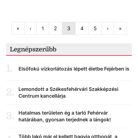
First
Previous
Next
Last
«
‹
1
2
3
4
5
›
»
Legnépszerűbb
1
.
Elsőfokú vízkorlátozás lépett életbe Fejérben is
Lemondott a Székesfehérvári Szakképzési
2
.
Centrum kancellárja
Hatalmas területen ég a tarló Fehérvár
3
.
határában, gyorsan terjednek a lángok!
Több lakó már el kellett hagyja otthonát, a