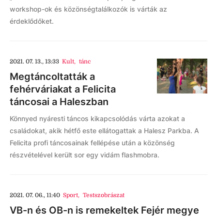
workshop-ok és közönségtalálkozók is várták az
érdeklődőket.
2021. 07. 13., 13:33
Kult
,
tánc
Megtáncoltatták a
fehérváriakat a Felicita
táncosai a Haleszban
Könnyed nyáresti táncos kikapcsolódás várta azokat a
családokat, akik hétfő este ellátogattak a Halesz Parkba. A
Felicita profi táncosainak fellépése után a közönség
részvételével került sor egy vidám flashmobra.
2021. 07. 06., 11:40
Sport
,
Testszobrászat
VB-n és OB-n is remekeltek Fejér megye