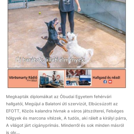
Megkapták diplomáikat az Óbudai Egyetem fehérvári
hallgatói, Megújul a Balatoni úti szervizút, Elbúcsúzott az
EFOTT, Közös kalandra hívnak a város játszóterei, Felséges
hölgyek és marcona vitézek, A tudós, aki rálelt a királyi párra,
A világot járt cigányprímás. Minderről és sok minden másról
is olv...