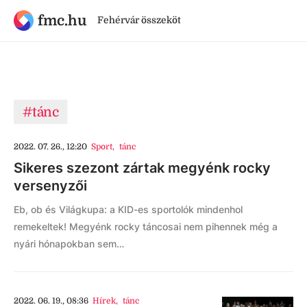
fmc.hu
Fehérvár összeköt
#tánc
2022. 07. 26., 12:20
Sport
,
tánc
Sikeres szezont zártak megyénk rocky
versenyzői
Eb, ob és Világkupa: a KID-es sportolók mindenhol
remekeltek! Megyénk rocky táncosai nem pihennek még a
nyári hónapokban sem…
2022. 06. 19., 08:36
Hírek
,
tánc