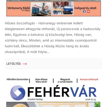
Hősies összefogás - Hatvanegy embernek kellett
ideiglenesen elhagynia otthonát, Új parancsnok a hadosztály
élén, Egyéves a belváros új közösségi tere, Hőség van,
vízhiány nincs, Minden, amit az intermodális csomópontról
tudni kell, Elkezdődtek a Hűség Közös hang és árulás
olvasópróbái, A múlt folyta...
LETÖLTÉS