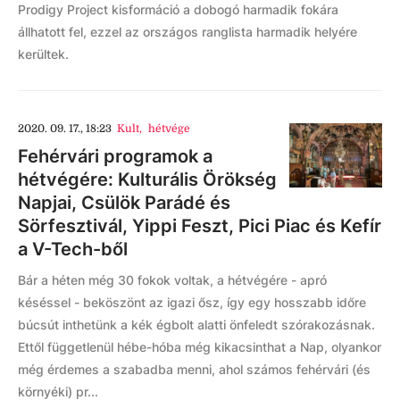
Prodigy Project kisformáció a dobogó harmadik fokára
állhatott fel, ezzel az országos ranglista harmadik helyére
kerültek.
2020. 09. 17., 18:23
Kult
,
hétvége
Fehérvári programok a
hétvégére: Kulturális Örökség
Napjai, Csülök Parádé és
Sörfesztivál, Yippi Feszt, Pici Piac és Kefír
a V-Tech-ből
Bár a héten még 30 fokok voltak, a hétvégére - apró
késéssel - beköszönt az igazi ősz, így egy hosszabb időre
búcsút inthetünk a kék égbolt alatti önfeledt szórakozásnak.
Ettől függetlenül hébe-hóba még kikacsinthat a Nap, olyankor
még érdemes a szabadba menni, ahol számos fehérvári (és
környéki) pr...