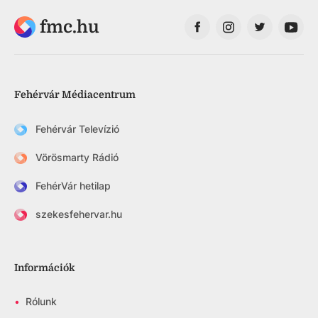
fmc.hu
Fehérvár Médiacentrum
Fehérvár Televízió
Vörösmarty Rádió
FehérVár hetilap
szekesfehervar.hu
Információk
•
Rólunk