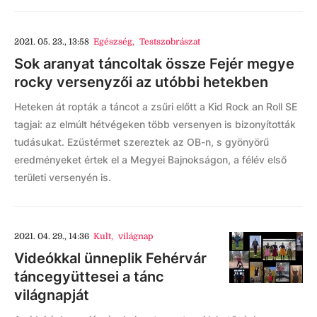
2021. 05. 23., 13:58
Egészség
,
Testszobrászat
Sok aranyat táncoltak össze Fejér megye
rocky versenyzői az utóbbi hetekben
Heteken át ropták a táncot a zsűri előtt a Kid Rock an Roll SE
tagjai: az elmúlt hétvégeken több versenyen is bizonyították
tudásukat. Ezüstérmet szereztek az OB-n, s gyönyörű
eredményeket értek el a Megyei Bajnokságon, a félév első
területi versenyén is.
2021. 04. 29., 14:36
Kult
,
világnap
Videókkal ünneplik Fehérvár
táncegyüttesei a tánc
világnapját