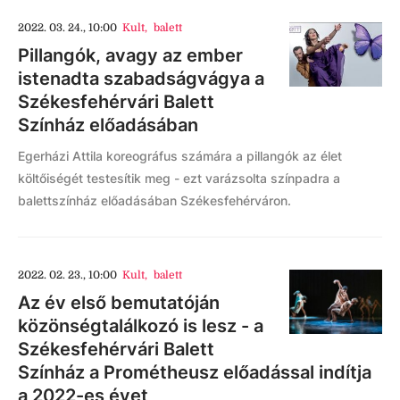
2022. 03. 24., 10:00
Kult
,
balett
Pillangók, avagy az ember
istenadta szabadságvágya a
Székesfehérvári Balett
Színház előadásában
Egerházi Attila koreográfus számára a pillangók az élet
költőiségét testesítik meg - ezt varázsolta színpadra a
balettszínház előadásában Székesfehérváron.
2022. 02. 23., 10:00
Kult
,
balett
Az év első bemutatóján
közönségtalálkozó is lesz - a
Székesfehérvári Balett
Színház a Prométheusz előadással indítja
a 2022-es évet