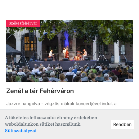
Székesfehérvár
Zenél a tér Fehérváron
Jazzre hangolva - végzős diákok koncertjével indult a
háromnapos Alba Regia Feszt, ma és holnap is várják a
A tökéletes felhasználói élmény érdekében
zenebarátokat Fehérváron.
weboldalunkon sütiket használunk.
Rendben
Sütiszabályzat