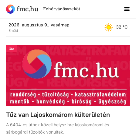
fmc.hu
Fehérvár összeköt
2026. augusztus 9., vasárnap
32
 °C
Emőd
tűz
Tűz van Lajoskomárom külterületén
A 6404-es úthoz közeli helyszínre lajoskomáromi és
sárbogárdi tűzoltók vonultak.