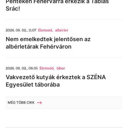
Pénteken Fehérvárra érkezik a Táblás
Srác!
2026. 08. 02., 11:07
Életmód
,
albérlet
Nem emelkedtek jelentősen az
albérletárak Fehérváron
2026. 08. 02., 08:35
Életmód
,
tábor
Vakvezető kutyák érkeztek a SZÉNA
Egyesület táborába
MÉG TÖBB CIKK