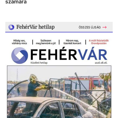
számára
FehérVár hetilap
ÖSSZES ÚJSÁG