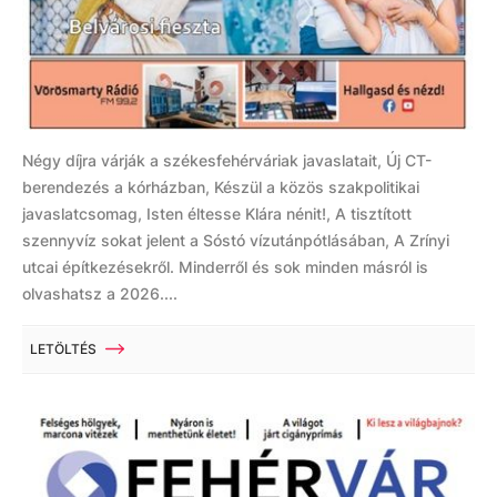
Négy díjra várják a székesfehérváriak javaslatait, Új CT-
berendezés a kórházban, Készül a közös szakpolitikai
javaslatcsomag, Isten éltesse Klára nénit!, A tisztított
szennyvíz sokat jelent a Sóstó vízutánpótlásában, A Zrínyi
utcai építkezésekről. Minderről és sok minden másról is
olvashatsz a 2026....
LETÖLTÉS