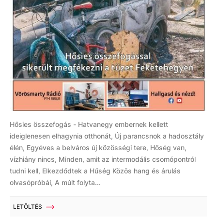
Hősies összefogás - Hatvanegy embernek kellett
ideiglenesen elhagynia otthonát, Új parancsnok a hadosztály
élén, Egyéves a belváros új közösségi tere, Hőség van,
vízhiány nincs, Minden, amit az intermodális csomópontról
tudni kell, Elkezdődtek a Hűség Közös hang és árulás
olvasópróbái, A múlt folyta...
LETÖLTÉS