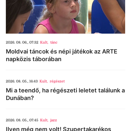
2026. 08. 06., 07:32
Kult
,
tánc
Moldvai táncok és népi játékok az ARTE
napközis táborában
2026. 08. 05., 16:43
Kult
,
régészet
Mi a teendő, ha régészeti leletet találunk a
Dunában?
2026. 08. 05., 07:45
Kult
,
jazz
Ilyen még nem volt! Szupertakarékos