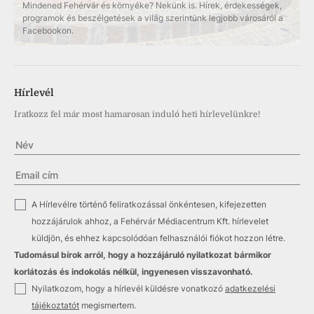
Mindened Fehérvár és környéke? Nekünk is. Hírek, érdekességek,
programok és beszélgetések a világ szerintünk legjobb városáról a
Facebookon.
Hírlevél
Iratkozz fel már most hamarosan induló heti hírlevelünkre!
✓
A Hírlevélre történő feliratkozással önkéntesen, kifejezetten
hozzájárulok ahhoz, a Fehérvár Médiacentrum Kft. hírlevelet
küldjön, és ehhez kapcsolódóan felhasználói fiókot hozzon létre.
Tudomásul bírok arról, hogy a hozzájáruló nyilatkozat bármikor
korlátozás és indokolás nélkül, ingyenesen visszavonható.
✓
Nyilatkozom, hogy a hírlevél küldésre vonatkozó
adatkezelési
tájékoztatót
megismertem.