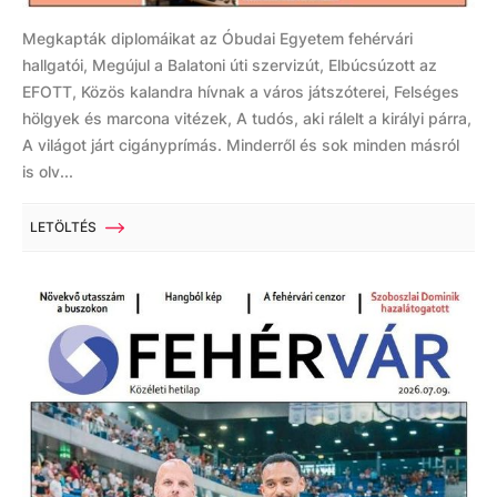
Megkapták diplomáikat az Óbudai Egyetem fehérvári
hallgatói, Megújul a Balatoni úti szervizút, Elbúcsúzott az
EFOTT, Közös kalandra hívnak a város játszóterei, Felséges
hölgyek és marcona vitézek, A tudós, aki rálelt a királyi párra,
A világot járt cigányprímás. Minderről és sok minden másról
is olv...
LETÖLTÉS