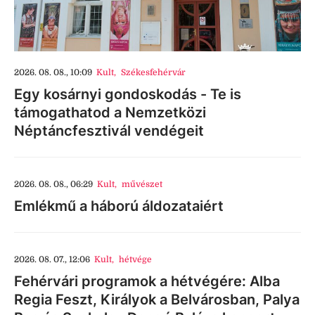
2026. 08. 08., 10:09
Kult
,
Székesfehérvár
Egy kosárnyi gondoskodás - Te is
támogathatod a Nemzetközi
Néptáncfesztivál vendégeit
2026. 08. 08., 06:29
Kult
,
művészet
Emlékmű a háború áldozataiért
2026. 08. 07., 12:06
Kult
,
hétvége
Fehérvári programok a hétvégére: Alba
Regia Feszt, Királyok a Belvárosban, Palya