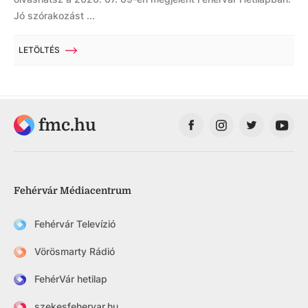
Jó szórakozást ...
LETÖLTÉS
fmc.hu
Fehérvár Médiacentrum
Fehérvár Televízió
Vörösmarty Rádió
FehérVár hetilap
szekesfehervar.hu