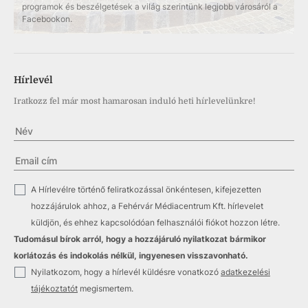
programok és beszélgetések a világ szerintünk legjobb városáról a
Facebookon.
Hírlevél
Iratkozz fel már most hamarosan induló heti hírlevelünkre!
✓
A Hírlevélre történő feliratkozással önkéntesen, kifejezetten
hozzájárulok ahhoz, a Fehérvár Médiacentrum Kft. hírlevelet
küldjön, és ehhez kapcsolódóan felhasználói fiókot hozzon létre.
Tudomásul bírok arról, hogy a hozzájáruló nyilatkozat bármikor
korlátozás és indokolás nélkül, ingyenesen visszavonható.
✓
Nyilatkozom, hogy a hírlevél küldésre vonatkozó
adatkezelési
tájékoztatót
megismertem.