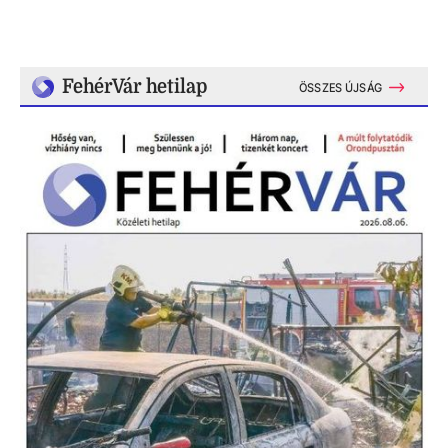
FehérVár hetilap
ÖSSZES ÚJSÁG