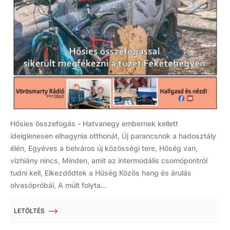
Hősies összefogás - Hatvanegy embernek kellett
ideiglenesen elhagynia otthonát, Új parancsnok a hadosztály
élén, Egyéves a belváros új közösségi tere, Hőség van,
vízhiány nincs, Minden, amit az intermodális csomópontról
tudni kell, Elkezdődtek a Hűség Közös hang és árulás
olvasópróbái, A múlt folyta...
LETÖLTÉS