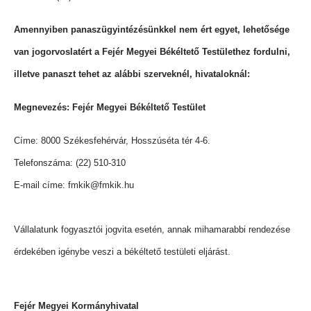
Amennyiben panaszügyintézésünkkel nem ért egyet, lehetősége
van jogorvoslatért a Fejér Megyei Békéltető Testülethez fordulni,
illetve panaszt tehet az alábbi szerveknél, hivataloknál:
Megnevezés: Fejér Megyei Békéltető Testület
Címe: 8000 Székesfehérvár, Hosszúséta tér 4-6.
Telefonszáma: (22) 510-310
E-mail címe: fmkik@fmkik.hu
Vállalatunk fogyasztói jogvita esetén, annak mihamarabbi rendezése
érdekében igénybe veszi a békéltető testületi eljárást.
Fejér Megyei Kormányhivatal