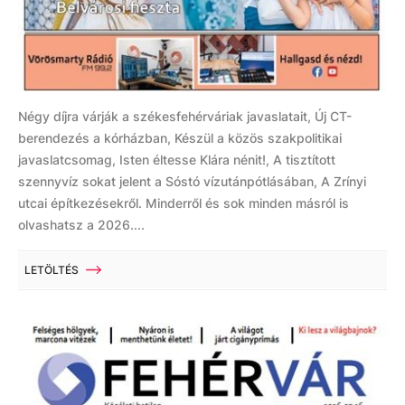
Négy díjra várják a székesfehérváriak javaslatait, Új CT-
berendezés a kórházban, Készül a közös szakpolitikai
javaslatcsomag, Isten éltesse Klára nénit!, A tisztított
szennyvíz sokat jelent a Sóstó vízutánpótlásában, A Zrínyi
utcai építkezésekről. Minderről és sok minden másról is
olvashatsz a 2026....
LETÖLTÉS