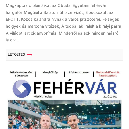
Megkapták diplomáikat az Óbudai Egyetem fehérvári
hallgatói, Megújul a Balatoni úti szervizút, Elbúcsúzott az
EFOTT, Közös kalandra hívnak a város játszóterei, Felséges
hölgyek és marcona vitézek, A tudós, aki rálelt a királyi párra,
A világot járt cigányprímás. Minderről és sok minden másról
is olv...
LETÖLTÉS