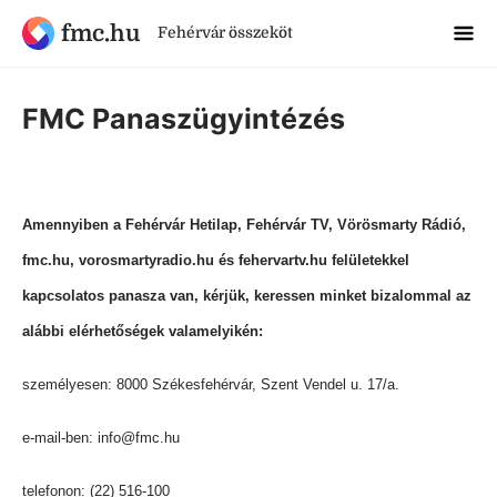
fmc.hu
Fehérvár összeköt
FMC Panaszügyintézés
Amennyiben a Fehérvár Hetilap, Fehérvár TV, Vörösmarty Rádió,
fmc.hu, vorosmartyradio.hu és fehervartv.hu felületekkel
kapcsolatos panasza van, kérjük, keressen minket bizalommal az
alábbi elérhetőségek valamelyikén:
személyesen: 8000 Székesfehérvár, Szent Vendel u. 17/a.
e-mail-ben: info@fmc.hu
telefonon: (22) 516-100