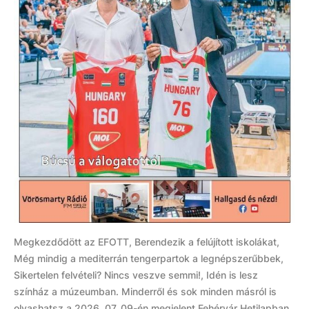
Megkezdődött az EFOTT, Berendezik a felújított iskolákat,
Még mindig a mediterrán tengerpartok a legnépszerűbbek,
Sikertelen felvételi? Nincs veszve semmi!, Idén is lesz
színház a múzeumban. Minderről és sok minden másról is
olvashatsz a 2026. 07. 09-én megjelent Fehérvár Hetilapban.