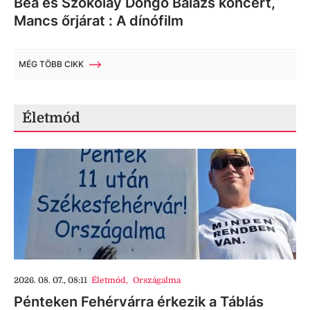
Bea és Szokolay Dongó Balázs koncert,
Mancs őrjárat : A dínófilm
MÉG TÖBB CIKK
Életmód
2026. 08. 07., 08:11
Életmód
,
Országalma
Pénteken Fehérvárra érkezik a Táblás