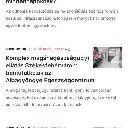
mindennapoknak?
Az otthoni kikapcsolódás és regenerálódás számos formája
közül az infraszaunázás különleges élményt kínál, amelyre
egyre többen figyelnek fel.
2026. 02. 03., 11:13
Életmód
,
egészség
Komplex magánegészségügyi
ellátás Székesfehérváron:
bemutatkozik az
Albagyöngye Egészségcentrum
A magánegészségügyi ellátás iránti igény folyamatosan
növekszik, különösen azok körében, akik gyors, szervezett
és kiszámítható orvosi ellátást keresnek.