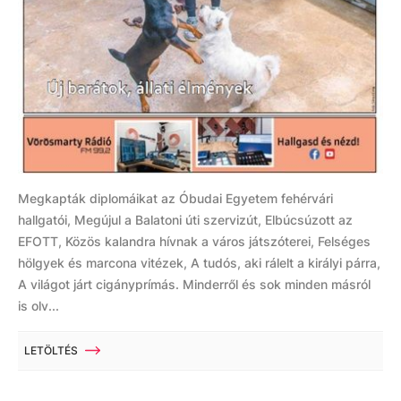
Megkapták diplomáikat az Óbudai Egyetem fehérvári
hallgatói, Megújul a Balatoni úti szervizút, Elbúcsúzott az
EFOTT, Közös kalandra hívnak a város játszóterei, Felséges
hölgyek és marcona vitézek, A tudós, aki rálelt a királyi párra,
A világot járt cigányprímás. Minderről és sok minden másról
is olv...
LETÖLTÉS