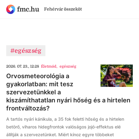
fmc.hu
Fehérvár összeköt
#egészség
2026. 07. 23., 12:28
Életmód
,
egészség
Orvosmeteorológia a
gyakorlatban: mit tesz
szervezetünkkel a
kiszámíthatatlan nyári hőség és a hirtelen
frontváltozás?
A tartós nyári kánikula, a 35 fok feletti hőség és a hirtelen
betörő, viharos hidegfrontok valóságos jojó-effektus elé
állítják a szervezetünket. Miért kínoz egyre többeket