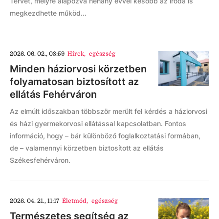
Tervét, melyre alapozva néhány évvel később az iroda is
megkezdhette működ...
2026. 06. 02., 08:59
Hírek
,
egészség
Minden háziorvosi körzetben
folyamatosan biztosított az
ellátás Fehérváron
Az elmúlt időszakban többször merült fel kérdés a háziorvosi
és házi gyermekorvosi ellátással kapcsolatban. Fontos
információ, hogy – bár különböző foglalkoztatási formában,
de – valamennyi körzetben biztosított az ellátás
Székesfehérváron.
2026. 04. 21., 11:17
Életmód
,
egészség
Természetes segítség az