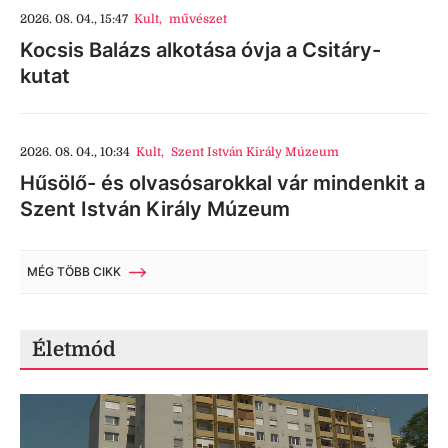
2026. 08. 04., 15:47
Kult
,
művészet
Kocsis Balázs alkotása óvja a Csitáry-
kutat
2026. 08. 04., 10:34
Kult
,
Szent István Király Múzeum
Hűsölő- és olvasósarokkal vár mindenkit a
Szent István Király Múzeum
MÉG TÖBB CIKK
Életmód