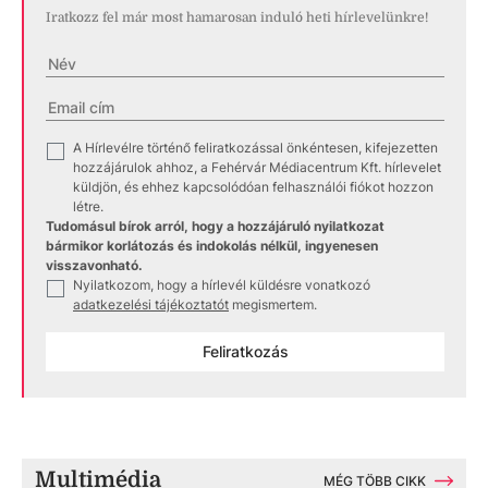
Iratkozz fel már most hamarosan induló heti hírlevelünkre!
A Hírlevélre történő feliratkozással önkéntesen, kifejezetten
✓
hozzájárulok ahhoz, a Fehérvár Médiacentrum Kft. hírlevelet
küldjön, és ehhez kapcsolódóan felhasználói fiókot hozzon
létre.
Tudomásul bírok arról, hogy a hozzájáruló nyilatkozat
bármikor korlátozás és indokolás nélkül, ingyenesen
visszavonható.
Nyilatkozom, hogy a hírlevél küldésre vonatkozó
✓
adatkezelési tájékoztatót
megismertem.
Feliratkozás
Multimédia
MÉG TÖBB CIKK