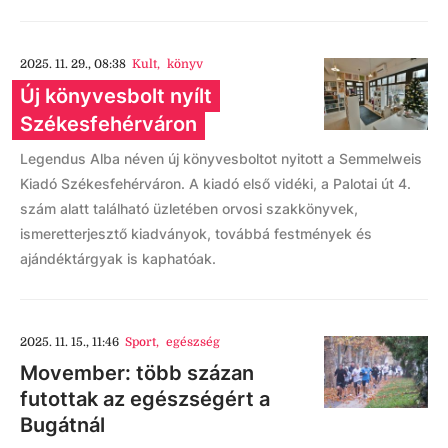
2025. 11. 29., 08:38
Kult
,
könyv
Új könyvesbolt nyílt
Székesfehérváron
Legendus Alba néven új könyvesboltot nyitott a Semmelweis
Kiadó Székesfehérváron. A kiadó első vidéki, a Palotai út 4.
szám alatt található üzletében orvosi szakkönyvek,
ismeretterjesztő kiadványok, továbbá festmények és
ajándéktárgyak is kaphatóak.
2025. 11. 15., 11:46
Sport
,
egészség
Movember: több százan
futottak az egészségért a
Bugátnál