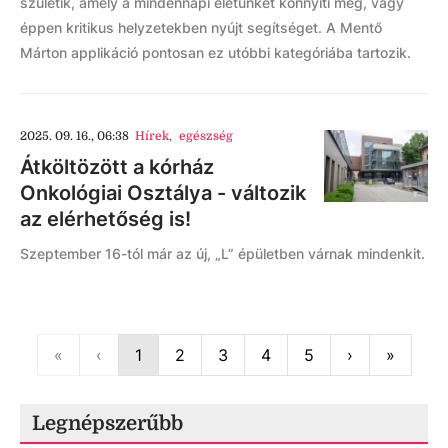
születik, amely a mindennapi életünket könnyíti meg, vagy
éppen kritikus helyzetekben nyújt segítséget. A Mentő
Márton applikáció pontosan ez utóbbi kategóriába tartozik.
2025. 09. 16., 06:38
Hírek
,
egészség
Átköltözött a kórház
Onkológiai Osztálya - változik
az elérhetőség is!
Szeptember 16-tól már az új, „L” épületben várnak mindenkit.
First
Previous
Next
Last
«
‹
1
2
3
4
5
›
»
Legnépszerűbb