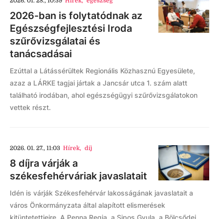
2026. 01. 28., 10:39
Hírek
,
egészség
2026-ban is folytatódnak az
Egészségfejlesztési Iroda
szűrővizsgálatai és
tanácsadásai
Ezúttal a Látássérültek Regionális Közhasznú Egyesülete,
azaz a LÁRKE tagjai jártak a Jancsár utca 1. szám alatt
található irodában, ahol egészségügyi szűrővizsgálatokon
vettek részt.
2026. 01. 27., 11:03
Hírek
,
díj
8 díjra várják a
székesfehérváriak javaslatait
Idén is várják Székesfehérvár lakosságának javaslatait a
város Önkormányzata által alapított elismerések
kitüntetettjeire. A Penna Regia, a Sipos Gyula, a Bölcsődei