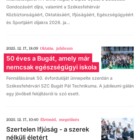
Gondozásért díjra, valamint a Székesfehérvár
Közbiztonságáért, Oktatásáért, Ifjúságáért, Egészségügyéért
és Sportjáért díjakra 2026. ja...
2025. 12. 17., 18:09
Oktatás
,
jubileum
50 éves a Bugát, amely már
nemcsak egészségügyi iskola
Fennállásának 50. évfordulóját ünnepelte szerdán a
Székesfehérvári SZC Bugát Pál Technikuma. A jubileumi gálán
egy jövőbeli felújításról is szó esett.
2025. 12. 17., 10:40
Életmód
,
megelőzés
Szertelen Ifjúság - a szerek
nélküli életért