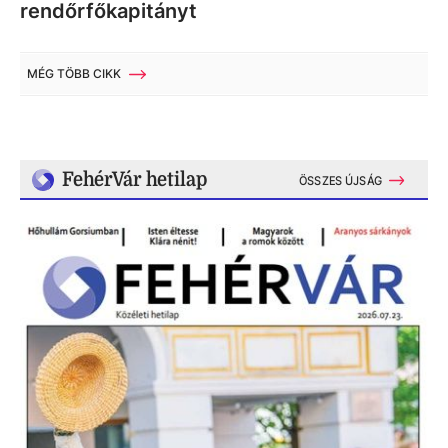
rendőrfőkapitányt
MÉG TÖBB CIKK
FehérVár hetilap
ÖSSZES ÚJSÁG