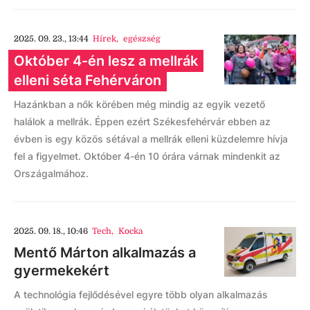
2025. 09. 23., 13:44
Hírek
,
egészség
Október 4-én lesz a mellrák
elleni séta Fehérváron
Hazánkban a nők körében még mindig az egyik vezető
halálok a mellrák. Éppen ezért Székesfehérvár ebben az
évben is egy közös sétával a mellrák elleni küzdelemre hívja
fel a figyelmet. Október 4-én 10 órára várnak mindenkit az
Országalmához.
2025. 09. 18., 10:46
Tech
,
Kocka
Mentő Márton alkalmazás a
gyermekekért
A technológia fejlődésével egyre több olyan alkalmazás