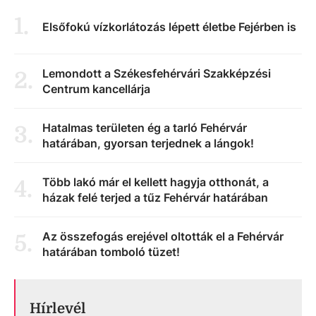
1
.
Elsőfokú vízkorlátozás lépett életbe Fejérben is
Lemondott a Székesfehérvári Szakképzési
2
.
Centrum kancellárja
Hatalmas területen ég a tarló Fehérvár
3
.
határában, gyorsan terjednek a lángok!
Több lakó már el kellett hagyja otthonát, a
4
.
házak felé terjed a tűz Fehérvár határában
Az összefogás erejével oltották el a Fehérvár
5
.
határában tomboló tüzet!
Hírlevél