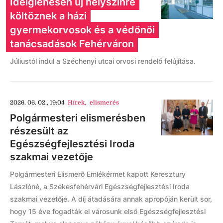
Ideiglenesen új helyszínre
költöznek a házi
gyermekorvosok és a védőnői
tanácsadások Fehérváron
Júliustól indul a Széchenyi utcai orvosi rendelő felújítása.
2026. 06. 02., 19:04
Hírek
,
elismerés
Polgármesteri elismerésben
részesült az
Egészségfejlesztési Iroda
szakmai vezetője
Polgármesteri Elismerő Emlékérmet kapott Keresztury
Lászlóné, a Székesfehérvári Egészségfejlesztési Iroda
szakmai vezetője. A díj átadására annak apropóján került sor,
hogy 15 éve fogadták el városunk első Egészségfejlesztési