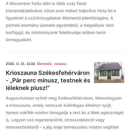
A Movember futás idén is több száz fiatal
közreműködésével, közel ezer métert teljesítve hívta fel a
figyelmet a szűrővizsgálatok életmentő jelentőségére. A
pénteki esemény üzenete egyértelmű, a megelőzés nem
korfüggő, és mindannyiunk felelőssége időben tenni
önmagunkért.
2025. 11. 13., 12:22
Életmód
,
szauna
Krioszauna Székesfehérváron
- „Pár perc mínusz, testnek és
léleknek plusz!”
Augusztusban nyitott meg Székesfehérváron, Maroshegyen
a krioszauna, amely nemcsak különleges élményt nyújt,
hanem sokféle módon támogatja a test és a lélek egészségét
is. Legyen szó regenerációról, stresszoldásról vagy
immunerősítésről – a jég ereje természetes módon segíthet