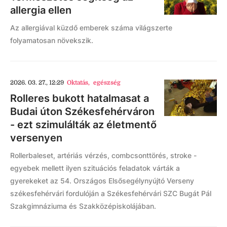
allergia ellen
Az allergiával küzdő emberek száma világszerte
folyamatosan növekszik.
2026. 03. 27., 12:29
Oktatás
,
egészség
Rolleres bukott hatalmasat a
Budai úton Székesfehérváron
- ezt szimulálták az életmentő
versenyen
Rollerbaleset, artériás vérzés, combcsonttörés, stroke -
egyebek mellett ilyen szituációs feladatok várták a
gyerekeket az 54. Országos Elsősegélynyújtó Verseny
székesfehérvári fordulóján a Székesfehérvári SZC Bugát Pál
Szakgimnáziuma és Szakközépiskolájában.