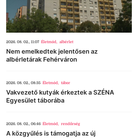
2026. 08. 02., 11:07
Életmód
,
albérlet
Nem emelkedtek jelentősen az
albérletárak Fehérváron
2026. 08. 02., 08:35
Életmód
,
tábor
Vakvezető kutyák érkeztek a SZÉNA
Egyesület táborába
2026. 08. 02., 06:46
Életmód
,
rendőrség
A közgyűlés is támogatja az új