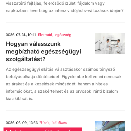
visszatérő fejfájás, felerősödő ízületi fájdalom vagy
napközbeni levertség az intenzív időjárás-változások idején?
2026. 07. 21., 10:41
Életmód
,
egészség
Hogyan válasszunk
megbízható egészségügyi
szolgáltatást?
Az egészségügyi ellátás választásakor számos tényező
befolyásolhatja döntéseidet. Figyelembe kell venni nemcsak
az árakat és a kezelések minőségét, hanem a hiteles
információkat, a szakértelmet és az orvosok iránti bizalom
kialakítását is.
2026. 06. 09., 12:56
Hírek
,
költözés