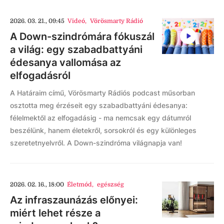
2026. 03. 21., 09:45
Videó
,
Vörösmarty Rádió
A Down-szindrómára fókuszál
a világ: egy szabadbattyáni
édesanya vallomása az
elfogadásról
A Határaim című, Vörösmarty Rádiós podcast műsorban
osztotta meg érzéseit egy szabadbattyáni édesanya:
félelmektől az elfogadásig - ma nemcsak egy dátumról
beszélünk, hanem életekről, sorsokról és egy különleges
szeretetnyelvről. A Down-szindróma világnapja van!
2026. 02. 16., 18:00
Életmód
,
egészség
Az infraszaunázás előnyei:
miért lehet része a