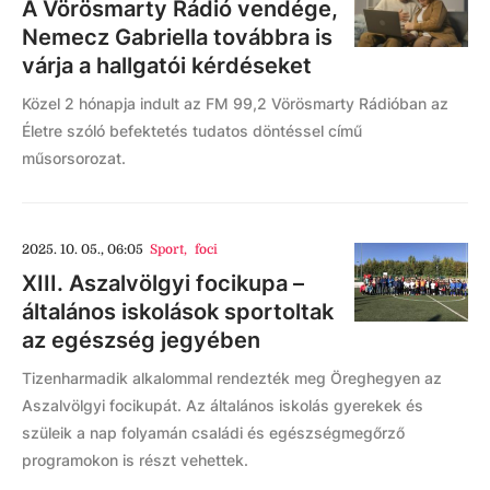
A Vörösmarty Rádió vendége,
Nemecz Gabriella továbbra is
várja a hallgatói kérdéseket
Közel 2 hónapja indult az FM 99,2 Vörösmarty Rádióban az
Életre szóló befektetés tudatos döntéssel című
műsorsorozat.
2025. 10. 05., 06:05
Sport
,
foci
XIII. Aszalvölgyi focikupa –
általános iskolások sportoltak
az egészség jegyében
Tizenharmadik alkalommal rendezték meg Öreghegyen az
Aszalvölgyi focikupát. Az általános iskolás gyerekek és
szüleik a nap folyamán családi és egészségmegőrző
programokon is részt vehettek.