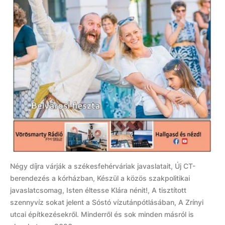
Négy díjra várják a székesfehérváriak javaslatait, Új CT-
berendezés a kórházban, Készül a közös szakpolitikai
javaslatcsomag, Isten éltesse Klára nénit!, A tisztított
szennyvíz sokat jelent a Sóstó vízutánpótlásában, A Zrínyi
utcai építkezésekről. Minderről és sok minden másról is