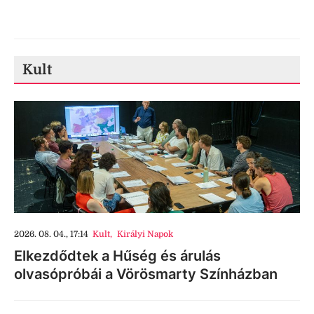
Kult
2026. 08. 04., 17:14
Kult
,
Királyi Napok
Elkezdődtek a Hűség és árulás
olvasópróbái a Vörösmarty Színházban