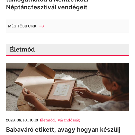
Néptáncfesztivál vendégeit
MÉG TÖBB CIKK
Életmód
2026. 08. 10., 10:13
Életmód
,
várandósság
Babaváró etikett, avagy hogyan készülj