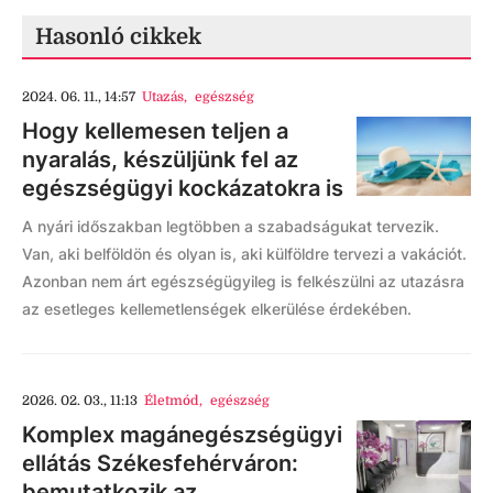
Hasonló cikkek
2024. 06. 11., 14:57
Utazás
,
egészség
Hogy kellemesen teljen a
nyaralás, készüljünk fel az
egészségügyi kockázatokra is
A nyári időszakban legtöbben a szabadságukat tervezik.
Van, aki belföldön és olyan is, aki külföldre tervezi a vakációt.
Azonban nem árt egészségügyileg is felkészülni az utazásra
az esetleges kellemetlenségek elkerülése érdekében.
2026. 02. 03., 11:13
Életmód
,
egészség
Komplex magánegészségügyi
ellátás Székesfehérváron:
bemutatkozik az