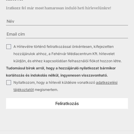
Iratkozz fel már most hamarosan induló heti hírlevelünkre!
✓
A Hírlevélre történő feliratkozással önkéntesen, kifejezetten
hozzájárulok ahhoz, a Fehérvár Médiacentrum Kft. hírlevelet
küldjön, és ehhez kapcsolódóan felhasználói fiókot hozzon létre.
Tudomásul bírok arról, hogy a hozzájáruló nyilatkozat bármikor
korlátozás és indokolás nélkül, ingyenesen visszavonható.
✓
Nyilatkozom, hogy a hírlevél küldésre vonatkozó
adatkezelési
tájékoztatót
megismertem.
Feliratkozás