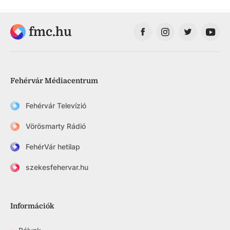
fmc.hu
Fehérvár Médiacentrum
Fehérvár Televízió
Vörösmarty Rádió
FehérVár hetilap
szekesfehervar.hu
Információk