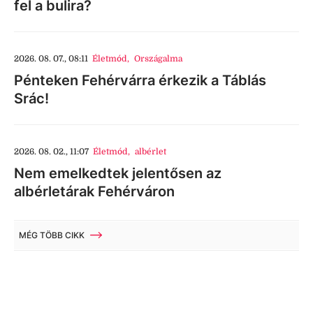
fel a bulira?
2026. 08. 07., 08:11
Életmód
,
Országalma
Pénteken Fehérvárra érkezik a Táblás
Srác!
2026. 08. 02., 11:07
Életmód
,
albérlet
Nem emelkedtek jelentősen az
albérletárak Fehérváron
MÉG TÖBB CIKK