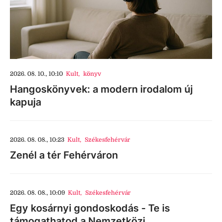
2026. 08. 10., 10:10
Kult
,
könyv
Hangoskönyvek: a modern irodalom új
kapuja
2026. 08. 08., 10:23
Kult
,
Székesfehérvár
Zenél a tér Fehérváron
2026. 08. 08., 10:09
Kult
,
Székesfehérvár
Egy kosárnyi gondoskodás - Te is
támogathatod a Nemzetközi