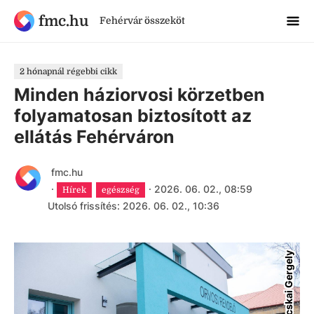
fmc.hu
Fehérvár összeköt
2 hónapnál régebbi cikk
Minden háziorvosi körzetben
folyamatosan biztosított az
ellátás Fehérváron
fmc.hu
·
·
2026. 06. 02., 08:59
Hírek
egészség
Utolsó frissítés: 2026. 06. 02., 10:36
Bácskai Gergely