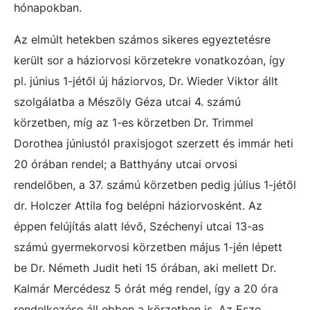
hónapokban.
Az elmúlt hetekben számos sikeres egyeztetésre
került sor a háziorvosi körzetekre vonatkozóan, így
pl. június 1-jétől új háziorvos, Dr. Wieder Viktor állt
szolgálatba a Mészöly Géza utcai 4. számú
körzetben, míg az 1-es körzetben Dr. Trimmel
Dorothea júniustól praxisjogot szerzett és immár heti
20 órában rendel; a Batthyány utcai orvosi
rendelőben, a 37. számú körzetben pedig július 1-jétől
dr. Holczer Attila fog belépni háziorvosként. Az
éppen felújítás alatt lévő, Széchenyi utcai 13-as
számú gyermekorvosi körzetben május 1-jén lépett
be Dr. Németh Judit heti 15 órában, aki mellett Dr.
Kalmár Mercédesz 5 órát még rendel, így a 20 óra
rendelkezése áll ebben a körzetben is. Az Esze