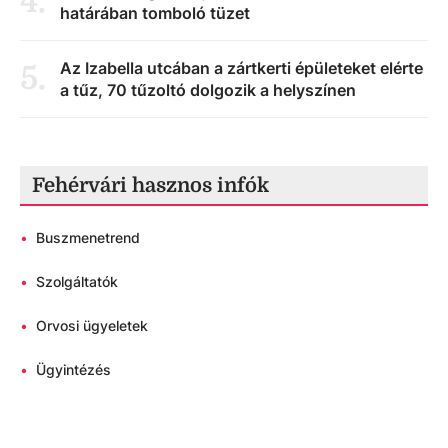
4
.
határában tomboló tüzet
Az Izabella utcában a zártkerti épületeket elérte
5
.
a tűz, 70 tűzoltó dolgozik a helyszínen
Fehérvári hasznos infók
•
Buszmenetrend
•
Szolgáltatók
•
Orvosi ügyeletek
•
Ügyintézés