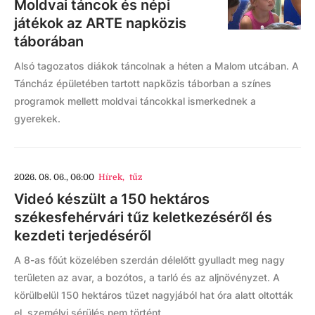
Moldvai táncok és népi
játékok az ARTE napközis
táborában
Alsó tagozatos diákok táncolnak a héten a Malom utcában. A
Táncház épületében tartott napközis táborban a színes
programok mellett moldvai táncokkal ismerkednek a
gyerekek.
2026. 08. 06., 06:00
Hírek
,
tűz
Videó készült a 150 hektáros
székesfehérvári tűz keletkezéséről és
kezdeti terjedéséről
A 8-as főút közelében szerdán délelőtt gyulladt meg nagy
területen az avar, a bozótos, a tarló és az aljnövényzet. A
körülbelül 150 hektáros tüzet nagyjából hat óra alatt oltották
el, személyi sérülés nem történt.