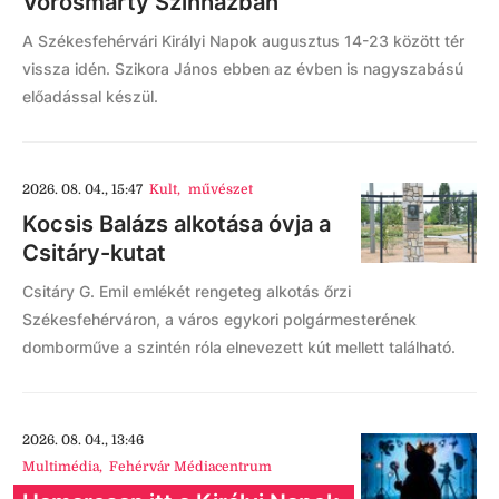
Vörösmarty Színházban
A Székesfehérvári Királyi Napok augusztus 14-23 között tér
vissza idén. Szikora János ebben az évben is nagyszabású
előadással készül.
2026. 08. 04., 15:47
Kult
,
művészet
Kocsis Balázs alkotása óvja a
Csitáry-kutat
Csitáry G. Emil emlékét rengeteg alkotás őrzi
Székesfehérváron, a város egykori polgármesterének
domborműve a szintén róla elnevezett kút mellett található.
2026. 08. 04., 13:46
Multimédia
,
Fehérvár Médiacentrum