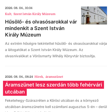
2026. 08. 04., 10:34
Kult
,
Szent István Király Múzeum
Hűsölő- és olvasósarokkal vár
mindenkit a Szent István
Király Múzeum
Az extrém hőségre tekintettel hűsölő- és olvasósarokkal várja
a látogatókat a Szent István Király Múzeum. Az
olvasnivalókat a Vörösmarty Mihály Könyvtár biztosítja.
2026. 08. 04., 08:24
Hírek
,
áramszünet
Áramszünet lesz szerdán több fehérvári
utcában
Feketehegy-Szárazréten a Kőrösi utcában és a környező
utcákban áramszünetre kell számítani augusztus 5-én – derül