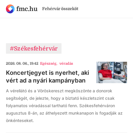
fmc.hu
Fehérvár összeköt
#Székesfehérvár
2026. 08. 06., 19:42
Egészség
,
véradás
Koncertjegyet is nyerhet, aki
vért ad a nyári kampányban
A vérellátó és a Vöröskereszt megköszönte a donorok
segítségét, de jelezte, hogy a biztató készletszint csak
folyamatos véradással tartható fenn. Székesfehérváron
augusztus 8-án, az áthelyezett munkanapon is fogadják az
önkénteseket.