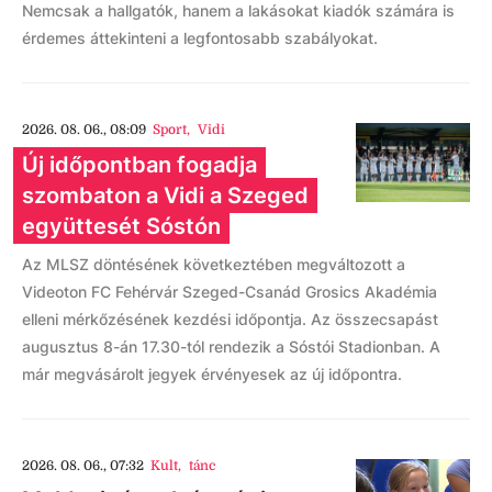
Nemcsak a hallgatók, hanem a lakásokat kiadók számára is
érdemes áttekinteni a legfontosabb szabályokat.
2026. 08. 06., 08:09
Sport
,
Vidi
Új időpontban fogadja
szombaton a Vidi a Szeged
együttesét Sóstón
Az MLSZ döntésének következtében megváltozott a
Videoton FC Fehérvár Szeged-Csanád Grosics Akadémia
elleni mérkőzésének kezdési időpontja. Az összecsapást
augusztus 8-án 17.30-tól rendezik a Sóstói Stadionban. A
már megvásárolt jegyek érvényesek az új időpontra.
2026. 08. 06., 07:32
Kult
,
tánc