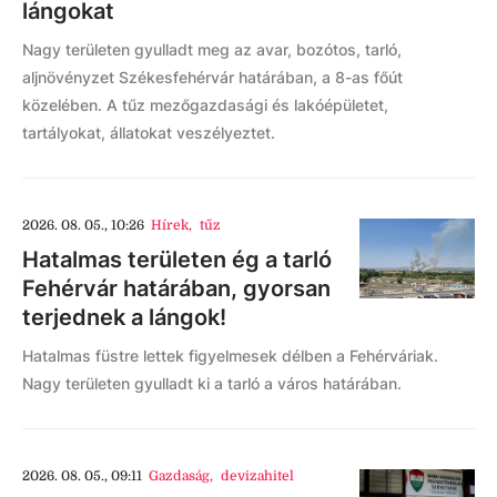
lángokat
Nagy területen gyulladt meg az avar, bozótos, tarló,
aljnövényzet Székesfehérvár határában, a 8-as főút
közelében. A tűz mezőgazdasági és lakóépületet,
tartályokat, állatokat veszélyeztet.
2026. 08. 05., 10:26
Hírek
,
tűz
Hatalmas területen ég a tarló
Fehérvár határában, gyorsan
terjednek a lángok!
Hatalmas füstre lettek figyelmesek délben a Fehérváriak.
Nagy területen gyulladt ki a tarló a város határában.
2026. 08. 05., 09:11
Gazdaság
,
devizahitel