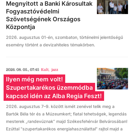
Megnyitott a Banki Károsultak
Fogyasztóvédelmi
Szövetségének Országos
Központja
2026. augusztus 01-én, szombaton, történelmi jelentőségű
esemény történt a devizahiteles témakörben.
2026. 08. 05., 07:45
Kult
,
jazz
Ilyen még nem volt!
Szupertakarékos üzemmódba
kapcsol idén az Alba Regia Feszt!
2026. augusztus 7–9. között ismét zenével telik meg a
Bartók Béla tér és a Múzeumkert; fiatal tehetségek, legendás
mesterek „randevúznak” majd Székesfehérvár Belvárosában!
Ezúttal "szupertakarékos energiahasználattal" rajtol majd a