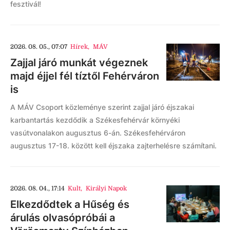
fesztivál!
2026. 08. 05., 07:07
Hírek
,
MÁV
Zajjal járó munkát végeznek
majd éjjel fél tíztől Fehérváron
is
A MÁV Csoport közleménye szerint zajjal járó éjszakai
karbantartás kezdődik a Székesfehérvár környéki
vasútvonalakon augusztus 6-án. Székesfehérváron
augusztus 17-18. között kell éjszaka zajterhelésre számítani.
2026. 08. 04., 17:14
Kult
,
Királyi Napok
Elkezdődtek a Hűség és
árulás olvasópróbái a