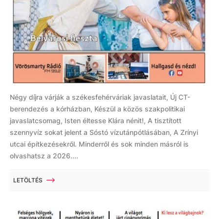
Négy díjra várják a székesfehérváriak javaslatait, Új CT-
berendezés a kórházban, Készül a közös szakpolitikai
javaslatcsomag, Isten éltesse Klára nénit!, A tisztított
szennyvíz sokat jelent a Sóstó vízutánpótlásában, A Zrínyi
utcai építkezésekről. Minderről és sok minden másról is
olvashatsz a 2026....
LETÖLTÉS