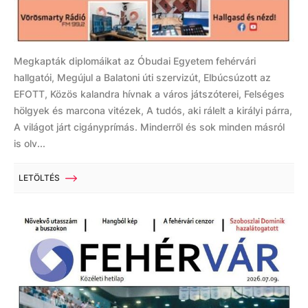
Megkapták diplomáikat az Óbudai Egyetem fehérvári
hallgatói, Megújul a Balatoni úti szervizút, Elbúcsúzott az
EFOTT, Közös kalandra hívnak a város játszóterei, Felséges
hölgyek és marcona vitézek, A tudós, aki rálelt a királyi párra,
A világot járt cigányprímás. Minderről és sok minden másról
is olv...
LETÖLTÉS