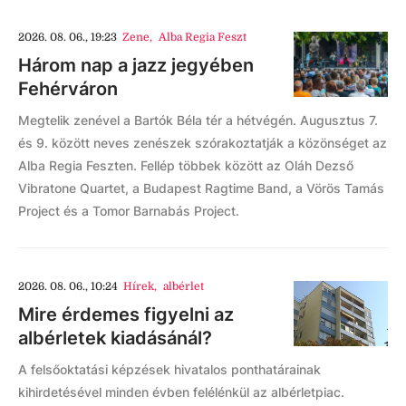
2026. 08. 06., 19:23
Zene
,
Alba Regia Feszt
Három nap a jazz jegyében
Fehérváron
Megtelik zenével a Bartók Béla tér a hétvégén. Augusztus 7.
és 9. között neves zenészek szórakoztatják a közönséget az
Alba Regia Feszten. Fellép többek között az Oláh Dezső
Vibratone Quartet, a Budapest Ragtime Band, a Vörös Tamás
Project és a Tomor Barnabás Project.
2026. 08. 06., 10:24
Hírek
,
albérlet
Mire érdemes figyelni az
albérletek kiadásánál?
A felsőoktatási képzések hivatalos ponthatárainak
kihirdetésével minden évben felélénkül az albérletpiac.