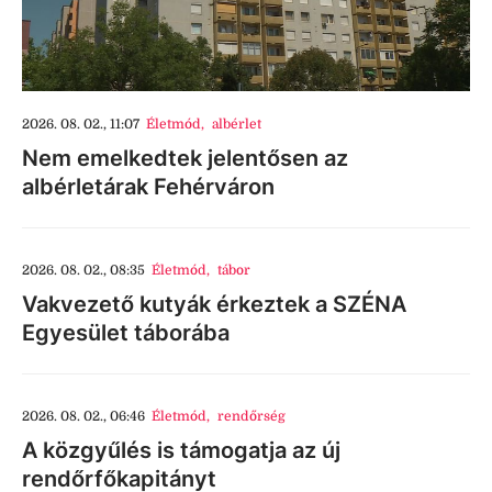
2026. 08. 02., 11:07
Életmód
,
albérlet
Nem emelkedtek jelentősen az
albérletárak Fehérváron
2026. 08. 02., 08:35
Életmód
,
tábor
Vakvezető kutyák érkeztek a SZÉNA
Egyesület táborába
2026. 08. 02., 06:46
Életmód
,
rendőrség
A közgyűlés is támogatja az új
rendőrfőkapitányt