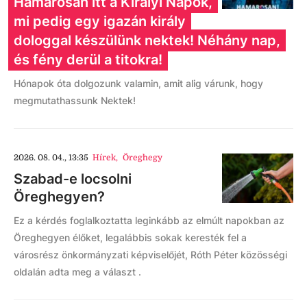
Hamarosan itt a Királyi Napok,
mi pedig egy igazán király
dologgal készülünk nektek! Néhány nap,
és fény derül a titokra!
Hónapok óta dolgozunk valamin, amit alig várunk, hogy
megmutathassunk Nektek!
2026. 08. 04., 13:35
Hírek
,
Öreghegy
Szabad-e locsolni
Öreghegyen?
Ez a kérdés foglalkoztatta leginkább az elmúlt napokban az
Öreghegyen élőket, legalábbis sokak keresték fel a
városrész önkormányzati képviselőjét, Róth Péter közösségi
oldalán adta meg a választ .