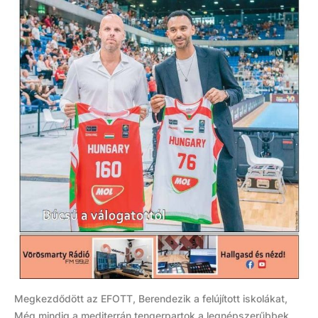
Megkezdődött az EFOTT, Berendezik a felújított iskolákat,
Még mindig a mediterrán tengerpartok a legnépszerűbbek,