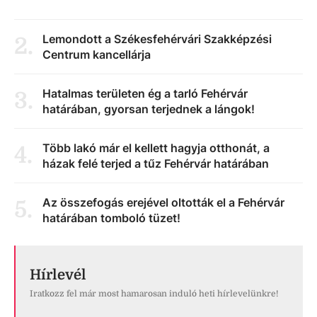
Lemondott a Székesfehérvári Szakképzési
2
.
Centrum kancellárja
Hatalmas területen ég a tarló Fehérvár
3
.
határában, gyorsan terjednek a lángok!
Több lakó már el kellett hagyja otthonát, a
4
.
házak felé terjed a tűz Fehérvár határában
Az összefogás erejével oltották el a Fehérvár
5
.
határában tomboló tüzet!
Hírlevél
Iratkozz fel már most hamarosan induló heti hírlevelünkre!