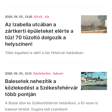
2026. 08. 05., 13:26
Hírek
,
tűz
Az Izabella utcában a
zártkerti épületeket elérte a
tűz! 70 tűzoltó dolgozik a
helyszínen!
Több ingatlant is elért a tűz Fehérvár határában.
2026. 08. 05., 13:15
Közlekedés
,
baleset
Balesetek nehezítik a
közlekedést a Székesfehérvár
több pontján
A Budai úton és Székesfehérvár határában, a 81-esen is
baleset történt. Dugóra kell számítani!