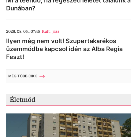
Mi a teendő, ha régészeti leletet találunk a
Dunában?
2026. 08. 05., 07:45
Kult
,
jazz
Ilyen még nem volt! Szupertakarékos
üzemmódba kapcsol idén az Alba Regia
Feszt!
MÉG TÖBB CIKK
Életmód