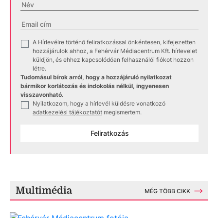
A Hírlevélre történő feliratkozással önkéntesen, kifejezetten
✓
hozzájárulok ahhoz, a Fehérvár Médiacentrum Kft. hírlevelet
küldjön, és ehhez kapcsolódóan felhasználói fiókot hozzon
létre.
Tudomásul bírok arról, hogy a hozzájáruló nyilatkozat
bármikor korlátozás és indokolás nélkül, ingyenesen
visszavonható.
Nyilatkozom, hogy a hírlevél küldésre vonatkozó
✓
adatkezelési tájékoztatót
megismertem.
Feliratkozás
Multimédia
MÉG TÖBB CIKK