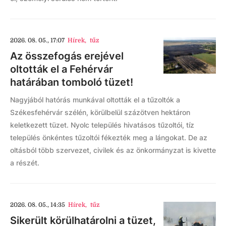
2026. 08. 05., 17:07
Hírek
,
tűz
Az összefogás erejével
oltották el a Fehérvár
határában tomboló tüzet!
Nagyjából hatórás munkával oltották el a tűzoltók a
Székesfehérvár szélén, körülbelül százötven hektáron
keletkezett tüzet. Nyolc település hivatásos tűzoltói, tíz
település önkéntes tűzoltói fékezték meg a lángokat. De az
oltásból több szervezet, civilek és az önkormányzat is kivette
a részét.
2026. 08. 05., 14:35
Hírek
,
tűz
Sikerült körülhatárolni a tüzet,