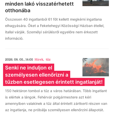
minden lakó visszatérhetett
otthonába
Összesen 40 ingatlanból 61 főt kellett megkérni ingatlana
elhagyására. Őket a Feketehegyi Közösségi Házban étellel,
itallal várják. Személyi sérülésről egyelőre nem érkezett
információ.
2026. 08. 05., 14:05
Hírek
,
tűz
Senki ne induljon el
személyesen ellenőrizni a
tűzben esetlegesen érintett ingatlanját!
150 hektáron tombol a tűz a város határában. Több ingatlant
is elértek a lángok. Fehérvár polgármestere azt kéri
amennyiben valakinek a tűz által érintett zártkerti részen van
az ingatlanja, ne próbálja személyesen ellenőrzini állapotát.