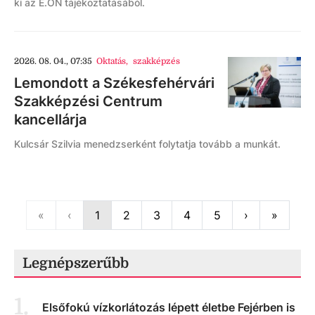
ki az E.ON tájékoztatásából.
2026. 08. 04., 07:35
Oktatás
,
szakképzés
Lemondott a Székesfehérvári
Szakképzési Centrum
kancellárja
Kulcsár Szilvia menedzserként folytatja tovább a munkát.
First
Previous
Next
Last
«
‹
1
2
3
4
5
›
»
Legnépszerűbb
1
.
Elsőfokú vízkorlátozás lépett életbe Fejérben is