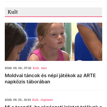
Kult
2026. 08. 06., 07:32
Kult
,
tánc
Moldvai táncok és népi játékok az ARTE
napközis táborában
2026. 08. 05., 16:43
Kult
,
régészet