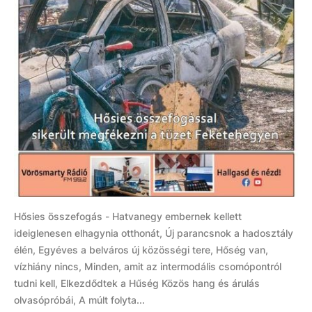
Hősies összefogás - Hatvanegy embernek kellett
ideiglenesen elhagynia otthonát, Új parancsnok a hadosztály
élén, Egyéves a belváros új közösségi tere, Hőség van,
vízhiány nincs, Minden, amit az intermodális csomópontról
tudni kell, Elkezdődtek a Hűség Közös hang és árulás
olvasópróbái, A múlt folyta...