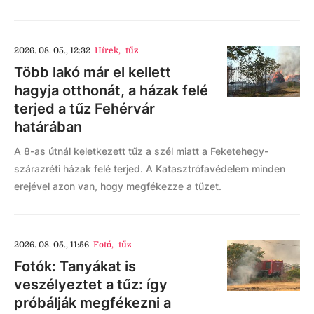
2026. 08. 05., 12:32
Hírek
,
tűz
Több lakó már el kellett
hagyja otthonát, a házak felé
terjed a tűz Fehérvár
határában
A 8-as útnál keletkezett tűz a szél miatt a Feketehegy-
szárazréti házak felé terjed. A Katasztrófavédelem minden
erejével azon van, hogy megfékezze a tüzet.
2026. 08. 05., 11:56
Fotó
,
tűz
Fotók: Tanyákat is
veszélyeztet a tűz: így
próbálják megfékezni a