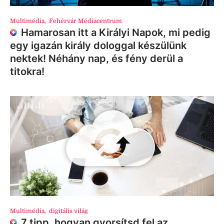
Multimédia
,
Fehérvár Médiacentrum
Hamarosan itt a Királyi Napok, mi pedig
egy igazán király dologgal készülünk
nektek! Néhány nap, és fény derül a
titokra!
Multimédia
,
digitális világ
7 tipp, hogyan gyorsítsd fel az