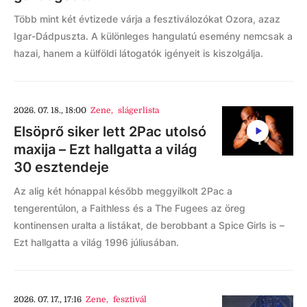
Több mint két évtizede várja a fesztiválozókat Ozora, azaz
Igar-Dádpuszta. A különleges hangulatú esemény nemcsak a
hazai, hanem a külföldi látogatók igényeit is kiszolgálja.
2026. 07. 18., 18:00
Zene
,
slágerlista
Elsöprő siker lett 2Pac utolsó
maxija – Ezt hallgatta a világ
30 esztendeje
Az alig két hónappal később meggyilkolt 2Pac a
tengerentúlon, a Faithless és a The Fugees az öreg
kontinensen uralta a listákat, de berobbant a Spice Girls is –
Ezt hallgatta a világ 1996 júliusában.
2026. 07. 17., 17:16
Zene
,
fesztivál