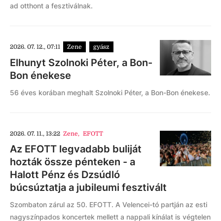
ad otthont a fesztiválnak.
2026. 07. 12., 07:11
Zene
gyász
Elhunyt Szolnoki Péter, a Bon-
Bon énekese
56 éves korában meghalt Szolnoki Péter, a Bon-Bon énekese.
2026. 07. 11., 13:22
Zene
,
EFOTT
Az EFOTT legvadabb buliját
hozták össze pénteken - a
Halott Pénz és Dzsúdló
búcsúztatja a jubileumi fesztivált
Szombaton zárul az 50. EFOTT. A Velencei-tó partján az esti
nagyszínpados koncertek mellett a nappali kínálat is végtelen