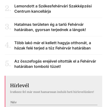
Lemondott a Székesfehérvári Szakképzési
2
.
Centrum kancellárja
Hatalmas területen ég a tarló Fehérvár
3
.
határában, gyorsan terjednek a lángok!
Több lakó már el kellett hagyja otthonát, a
4
.
házak felé terjed a tűz Fehérvár határában
Az összefogás erejével oltották el a Fehérvár
5
.
határában tomboló tüzet!
Hírlevél
Iratkozz fel már most hamarosan induló heti hírlevelünkre!