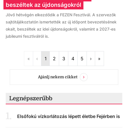
beszéltek az újdonságokról
Jövő hétvégén elkezdődik a FEZEN Fesztivál. A szervezők
sajtótájékoztatón ismertették az új időpont bevezetésének
okait, beszéltek az idei újdonságokról, valamint a 2027-es
jubileumi fesztiválról is.
First
Previous
Next
Last
«
‹
1
2
3
4
5
›
»
Ajánlj nekem cikket
Legnépszerűbb
1
.
Elsőfokú vízkorlátozás lépett életbe Fejérben is