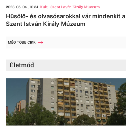
2026. 08. 04., 10:34
Kult
,
Szent István Király Múzeum
Hűsölő- és olvasósarokkal vár mindenkit a
Szent István Király Múzeum
MÉG TÖBB CIKK
Életmód