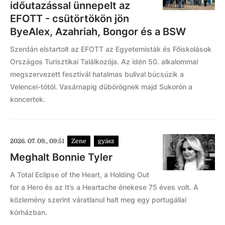
időutazással ünnepelt az
EFOTT - csütörtökön jön
ByeAlex, Azahriah, Bongor és a BSW
Szerdán elstartolt az EFOTT az Egyetemisták és Főiskolások
Országos Turisztikai Találkozója. Az idén 50. alkalommal
megszervezett fesztivál hatalmas bulival búcsúzik a
Velencei-tótól. Vasárnapig dübörögnek majd Sukorón a
koncertek.
2026. 07. 09., 09:51
Zene
gyász
Meghalt Bonnie Tyler
A Total Eclipse of the Heart, a Holding Out
for a Hero és az It’s a Heartache énekese 75 éves volt. A
közlemény szerint váratlanul halt meg egy portugáliai
kórházban.