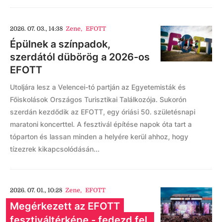
2026. 07. 03., 14:38
Zene
,
EFOTT
Épülnek a színpadok,
szerdától dübörög a 2026-os
EFOTT
Utoljára lesz a Velencei-tó partján az Egyetemisták és
Főiskolások Országos Turisztikai Találkozója. Sukorón
szerdán kezdődik az EFOTT, egy óriási 50. születésnapi
maratoni koncerttel. A fesztivál építése napok óta tart a
tóparton és lassan minden a helyére kerül ahhoz, hogy
tízezrek kikapcsolódásán...
2026. 07. 01., 10:28
Zene
,
EFOTT
Megérkezett az EFOTT
fesztiváltérképe - fedezd fel,