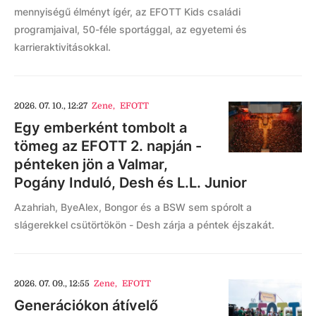
mennyiségű élményt ígér, az EFOTT Kids családi
programjaival, 50-féle sportággal, az egyetemi és
karrieraktivitásokkal.
2026. 07. 10., 12:27
Zene
,
EFOTT
Egy emberként tombolt a
tömeg az EFOTT 2. napján -
pénteken jön a Valmar,
Pogány Induló, Desh és L.L. Junior
Azahriah, ByeAlex, Bongor és a BSW sem spórolt a
slágerekkel csütörtökön - Desh zárja a péntek éjszakát.
2026. 07. 09., 12:55
Zene
,
EFOTT
Generációkon átívelő