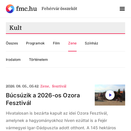
fmc.hu
Fehérvár összeköt
Kult
Összes
Programok
Film
Zene
Színház
Irodalom
Történelem
2026. 08. 05., 05:42
Zene
,
fesztivál
Búcsúzik a 2026-os Ozora
Fesztivál
Hivatalosan is bezárta kapuit az idei Ozora Fesztivál,
amelynek a hagyományokhoz híven ezúttal is a Fejér
vármegyei Igar-Dádpuszta adott otthont. A 145 hektáros