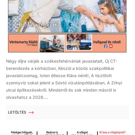
Négy díjra várják a székesfehérváriak javaslatait, Új CT-
berendezés a kórházban, Készül a közös szakpolitikai
javaslatcsomag, Isten éltesse Klára nénit!, A tisztított
szennyvíz sokat jelent a Sóstó vízutánpótlásában, A Zrínyi
utcai építkezésekről. Minderről és sok minden másról is
olvashatsz a 2026....
LETÖLTÉS