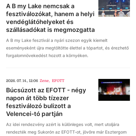
A B my Lake nemcsak a
fesztiválozókat, hanem a helyi
vendéglátóhelyeket és
szállásadókat is megmozgatta
A B my Lake fesztivál a nyári szezon egyik kiemelt
eseményeként újra megtöltötte élettel a tópartot, és érezhető
forgalomnövekedést hozott a környéken.
2026. 07. 14., 12:06
Zene
,
EFOTT
Búcsúzott az EFOTT - négy
napon át több tízezer
fesztiválozó bulizott a
Velencei-tó partján
Az idei rendezvény azért is különleges volt, mert utoljára
rendezték meg Sukorón az EFOTT-ot, jövőre már Esztergom