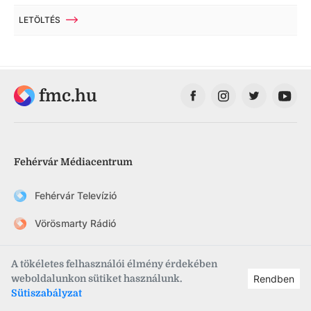
LETÖLTÉS
fmc.hu
Fehérvár Médiacentrum
Fehérvár Televízió
Vörösmarty Rádió
FehérVár hetilap
A tökéletes felhasználói élmény érdekében
szekesfehervar.hu
weboldalunkon sütiket használunk.
Rendben
Sütiszabályzat