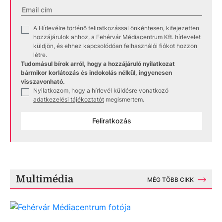
A Hírlevélre történő feliratkozással önkéntesen, kifejezetten
✓
hozzájárulok ahhoz, a Fehérvár Médiacentrum Kft. hírlevelet
küldjön, és ehhez kapcsolódóan felhasználói fiókot hozzon
létre.
Tudomásul bírok arról, hogy a hozzájáruló nyilatkozat
bármikor korlátozás és indokolás nélkül, ingyenesen
visszavonható.
Nyilatkozom, hogy a hírlevél küldésre vonatkozó
✓
adatkezelési tájékoztatót
megismertem.
Feliratkozás
Multimédia
MÉG TÖBB CIKK