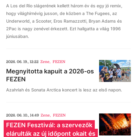
A Los del Rio slágerének kellett három év és egy jó remix,
hogy világhírnévig jusson, de közben a The Fugees, az
Underworld, a Scooter, Eros Ramazzotti, Bryan Adams és
2Pac is nagy zenével érkezett. Ezt hallgatta a világ 1996
júniusában.
2026. 06. 19., 12:22
Zene
,
FEZEN
Megnyitotta kapuit a 2026-os
FEZEN
Azahriah és Sonata Arctica koncert is lesz az első napon.
2026. 06. 10., 14:49
Zene
,
FEZEN
FEZEN Fesztivál: a szervezők
elárulták az új időpont okait és