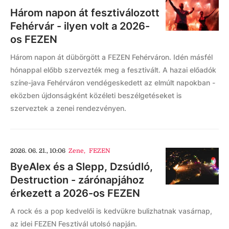
Három napon át fesztiválozott
Fehérvár - ilyen volt a 2026-
os FEZEN
Három napon át dübörgött a FEZEN Fehérváron. Idén másfél
hónappal előbb szervezték meg a fesztivált. A hazai előadók
színe-java Fehérváron vendégeskedett az elmúlt napokban -
eközben újdonságként közéleti beszélgetéseket is
szerveztek a zenei rendezvényen.
2026. 06. 21., 10:06
Zene
,
FEZEN
ByeAlex és a Slepp, Dzsúdló,
Destruction - zárónapjához
érkezett a 2026-os FEZEN
A rock és a pop kedvelői is kedvükre bulizhatnak vasárnap,
az idei FEZEN Fesztivál utolsó napján.