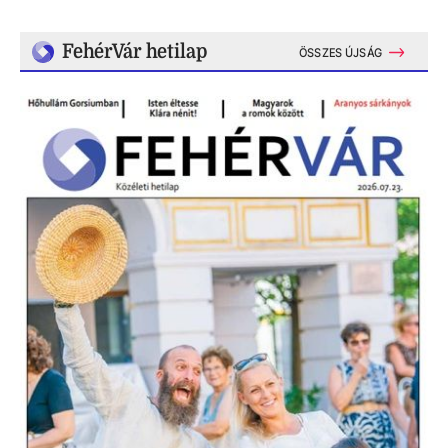
FehérVár hetilap
ÖSSZES ÚJSÁG