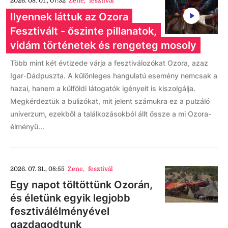
2026. 08. 01., 07:32
Zene
,
fesztivál
Ilyennek láttuk az Ozora
Fesztivált - őszinte pillanatok,
vidám történetek és rengeteg mosoly
Több mint két évtizede várja a fesztiválozókat Ozora, azaz
Igar-Dádpuszta. A különleges hangulatú esemény nemcsak a
hazai, hanem a külföldi látogatók igényeit is kiszolgálja.
Megkérdeztük a bulizókat, mit jelent számukra ez a pulzáló
univerzum, ezekből a találkozásokból állt össze a mi Ozora-
élményü...
2026. 07. 31., 08:55
Zene
,
fesztivál
Egy napot töltöttünk Ozorán,
és életünk egyik legjobb
fesztiválélményével
gazdagodtunk