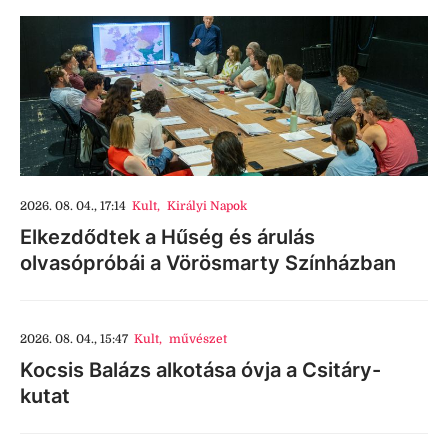
2026. 08. 04., 17:14
Kult
,
Királyi Napok
Elkezdődtek a Hűség és árulás
olvasópróbái a Vörösmarty Színházban
2026. 08. 04., 15:47
Kult
,
művészet
Kocsis Balázs alkotása óvja a Csitáry-
kutat