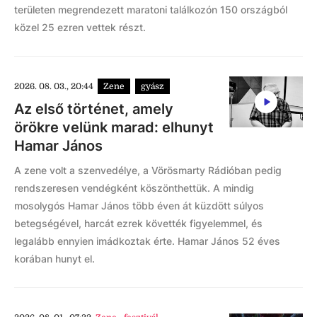
területen megrendezett maratoni találkozón 150 országból
közel 25 ezren vettek részt.
2026. 08. 03., 20:44
Zene
gyász
Az első történet, amely
örökre velünk marad: elhunyt
Hamar János
A zene volt a szenvedélye, a Vörösmarty Rádióban pedig
rendszeresen vendégként köszönthettük. A mindig
mosolygós Hamar János több éven át küzdött súlyos
betegségével, harcát ezrek követték figyelemmel, és
legalább ennyien imádkoztak érte. Hamar János 52 éves
korában hunyt el.