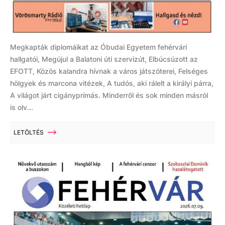
Megkapták diplomáikat az Óbudai Egyetem fehérvári
hallgatói, Megújul a Balatoni úti szervizút, Elbúcsúzott az
EFOTT, Közös kalandra hívnak a város játszóterei, Felséges
hölgyek és marcona vitézek, A tudós, aki rálelt a királyi párra,
A világot járt cigányprímás. Minderről és sok minden másról
is olv...
LETÖLTÉS