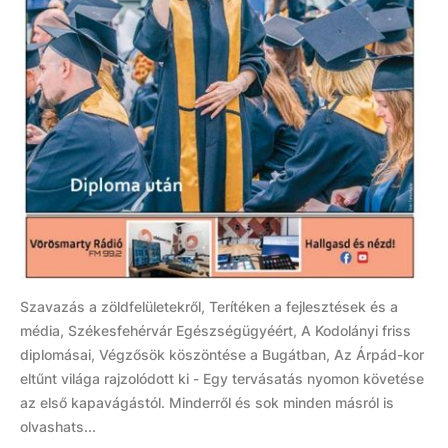
Szavazás a zöldfelületekről, Terítéken a fejlesztések és a
média, Székesfehérvár Egészségügyéért, A Kodolányi friss
diplomásai, Végzősök köszöntése a Bugátban, Az Árpád-kor
eltűnt világa rajzolódott ki - Egy tervásatás nyomon követése
az első kapavágástól. Minderről és sok minden másról is
olvashats...