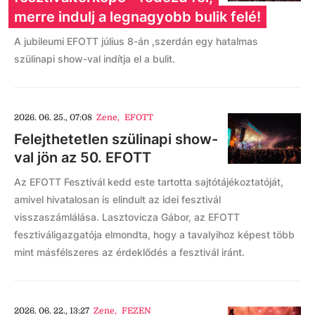
merre indulj a legnagyobb bulik felé!
A jubileumi EFOTT július 8-án ,szerdán egy hatalmas
szülinapi show-val indítja el a bulit.
2026. 06. 25., 07:08
Zene
,
EFOTT
Felejthetetlen szülinapi show-
val jön az 50. EFOTT
Az EFOTT Fesztivál kedd este tartotta sajtótájékoztatóját,
amivel hivatalosan is elindult az idei fesztivál
visszaszámlálása. Lasztovicza Gábor, az EFOTT
fesztiváligazgatója elmondta, hogy a tavalyihoz képest több
mint másfélszeres az érdeklődés a fesztivál iránt.
2026. 06. 22., 13:27
Zene
,
FEZEN