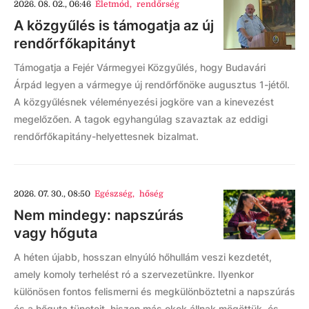
2026. 08. 02., 06:46
Életmód
,
rendőrség
A közgyűlés is támogatja az új
rendőrfőkapitányt
Támogatja a Fejér Vármegyei Közgyűlés, hogy Budavári
Árpád legyen a vármegye új rendőrfőnöke augusztus 1-jétől.
A közgyűlésnek véleményezési jogköre van a kinevezést
megelőzően. A tagok egyhangúlag szavaztak az eddigi
rendőrfőkapitány-helyettesnek bizalmat.
2026. 07. 30., 08:50
Egészség
,
hőség
Nem mindegy: napszúrás
vagy hőguta
A héten újabb, hosszan elnyúló hőhullám veszi kezdetét,
amely komoly terhelést ró a szervezetünkre. Ilyenkor
különösen fontos felismerni és megkülönböztetni a napszúrás
és a hőguta tüneteit, hiszen más okok állnak mögöttük, és