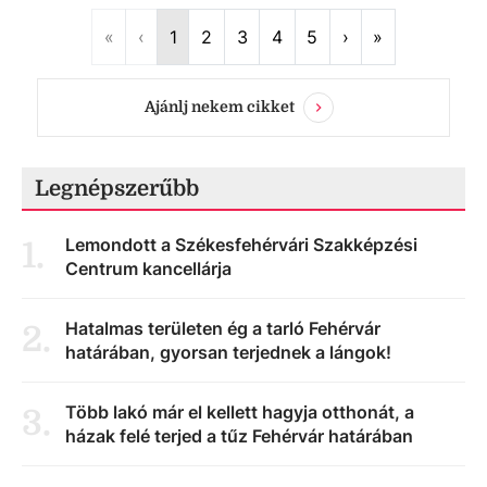
First
Previous
Next
Last
«
‹
1
2
3
4
5
›
»
Ajánlj nekem cikket
Legnépszerűbb
Lemondott a Székesfehérvári Szakképzési
1
.
Centrum kancellárja
Hatalmas területen ég a tarló Fehérvár
2
.
határában, gyorsan terjednek a lángok!
Több lakó már el kellett hagyja otthonát, a
3
.
házak felé terjed a tűz Fehérvár határában