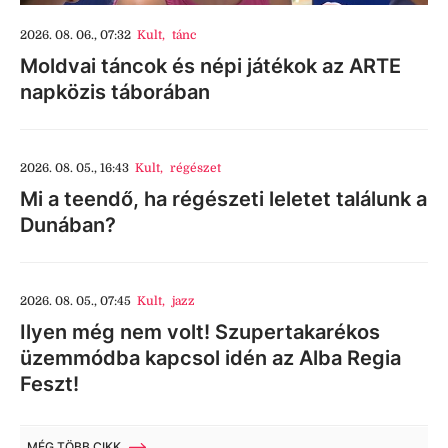
2026. 08. 06., 07:32
Kult
,
tánc
Moldvai táncok és népi játékok az ARTE
napközis táborában
2026. 08. 05., 16:43
Kult
,
régészet
Mi a teendő, ha régészeti leletet találunk a
Dunában?
2026. 08. 05., 07:45
Kult
,
jazz
Ilyen még nem volt! Szupertakarékos
üzemmódba kapcsol idén az Alba Regia
Feszt!
MÉG TÖBB CIKK