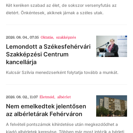
Két keréken szabad az élet, de sokszor versenyfutás az
életért. Önkéntesek, akiknek járnak a széles utak.
2026. 08. 04., 07:35
Oktatás
,
szakképzés
Lemondott a Székesfehérvári
Szakképzési Centrum
kancellárja
Kulcsár Szilvia menedzserként folytatja tovább a munkát.
2026. 08. 02., 11:07
Életmód
,
albérlet
Nem emelkedtek jelentősen
az albérletárak Fehérváron
A felvételi pontszámok kihirdetése után megkezdődhet a
kiadó albérletek keresése. Többen már most intézik a bérleti