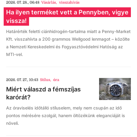
2026. 07. 28., 06:48
Vásárlás
,
visszahívás
Ha ilyen terméket vett a Pennyben, vigye
vissza!
Határérték feletti ciánhidrogén-tartalma miatt a Penny-Market
Kft. visszahívta a 200 grammos Wellgood lenmagot – közölte
a Nemzeti Kereskedelmi és Fogyasztóvédelmi Hatóság az
MTI-vel.
2026. 07. 27., 10:43
Stílus
,
óra
Miért válaszd a fémszíjas
karórát?
Az óraviselés időtálló stíluselem, mely nem csupán az idő
pontos mérésére szolgál, hanem öltözékünk eleganciáját is
növeli.