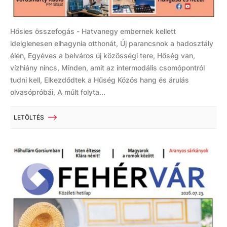
Hősies összefogás - Hatvanegy embernek kellett
ideiglenesen elhagynia otthonát, Új parancsnok a hadosztály
élén, Egyéves a belváros új közösségi tere, Hőség van,
vízhiány nincs, Minden, amit az intermodális csomópontról
tudni kell, Elkezdődtek a Hűség Közös hang és árulás
olvasópróbái, A múlt folyta...
LETÖLTÉS