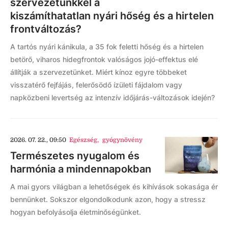
szervezetünkkel a
kiszámíthatatlan nyári hőség és a hirtelen
frontváltozás?
A tartós nyári kánikula, a 35 fok feletti hőség és a hirtelen
betörő, viharos hidegfrontok valóságos jojó-effektus elé
állítják a szervezetünket. Miért kínoz egyre többeket
visszatérő fejfájás, felerősödő ízületi fájdalom vagy
napközbeni levertség az intenzív időjárás-változások idején?
2026. 07. 22., 09:50
Egészség
,
gyógynövény
Természetes nyugalom és
harmónia a mindennapokban
A mai gyors világban a lehetőségek és kihívások sokasága ér
bennünket. Sokszor elgondolkodunk azon, hogy a stressz
hogyan befolyásolja életminőségünket.