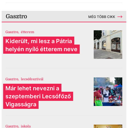
Gasztro
MÉG TÖBB CIKK
Gasztro
,
étterem
Kiderült, mi lesz a Pátria
helyén nyíló étterem neve
Gasztro
,
lecsófesztivál
Már lehet nevezni a
szeptemberi Lecsófőző
Vigasságra
Gasztro
,
iskola