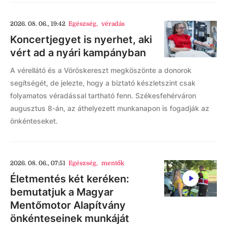
2026. 08. 06., 19:42
Egészség
,
véradás
Koncertjegyet is nyerhet, aki
vért ad a nyári kampányban
A vérellátó és a Vöröskereszt megköszönte a donorok
segítségét, de jelezte, hogy a biztató készletszint csak
folyamatos véradással tartható fenn. Székesfehérváron
augusztus 8-án, az áthelyezett munkanapon is fogadják az
önkénteseket.
2026. 08. 06., 07:51
Egészség
,
mentők
Életmentés két keréken:
bemutatjuk a Magyar
Mentőmotor Alapítvány
önkénteseinek munkáját