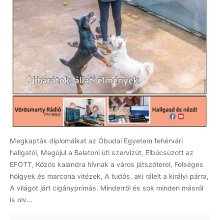
Megkapták diplomáikat az Óbudai Egyetem fehérvári
hallgatói, Megújul a Balatoni úti szervizút, Elbúcsúzott az
EFOTT, Közös kalandra hívnak a város játszóterei, Felséges
hölgyek és marcona vitézek, A tudós, aki rálelt a királyi párra,
A világot járt cigányprímás. Minderről és sok minden másról
is olv...