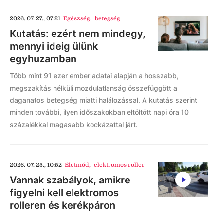
2026. 07. 27., 07:21
Egészség
,
betegség
Kutatás: ezért nem mindegy,
mennyi ideig ülünk
egyhuzamban
Több mint 91 ezer ember adatai alapján a hosszabb,
megszakítás nélküli mozdulatlanság összefüggött a
daganatos betegség miatti halálozással. A kutatás szerint
minden további, ilyen időszakokban eltöltött napi óra 10
százalékkal magasabb kockázattal járt.
2026. 07. 25., 10:52
Életmód
,
elektromos roller
Vannak szabályok, amikre
figyelni kell elektromos
rolleren és kerékpáron