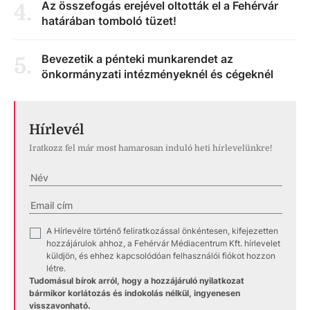
Az összefogás erejével oltották el a Fehérvár
4
.
határában tomboló tüzet!
Bevezetik a pénteki munkarendet az
5
.
önkormányzati intézményeknél és cégeknél
Hírlevél
Iratkozz fel már most hamarosan induló heti hírlevelünkre!
A Hírlevélre történő feliratkozással önkéntesen, kifejezetten
✓
hozzájárulok ahhoz, a Fehérvár Médiacentrum Kft. hírlevelet
küldjön, és ehhez kapcsolódóan felhasználói fiókot hozzon
létre.
Tudomásul bírok arról, hogy a hozzájáruló nyilatkozat
bármikor korlátozás és indokolás nélkül, ingyenesen
visszavonható.