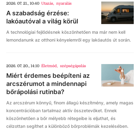
2026. 07. 21., 10:40
Utazás
,
nyaralás
A szabadság érzése:
lakóautóval a világ körül
A technológiai fejlődésnek köszönhetően ma már nem kell
lemondanunk az otthoni kényelemről egy lakóautós út során.
2026. 07. 20., 14:10
Életmód
,
szépségápolás
Miért érdemes beépíteni az
arcszérumot a mindennapi
bőrápolási rutinba?
Az arcszérum könnyű, finom állagú készítmény, amely magas
koncentrációban tartalmaz aktív összetevőket. Ennek
köszönhetően a bőr mélyebb rétegeibe is eljuthat, és
célzottan segíthet a különböző bőrproblémák kezelésében.