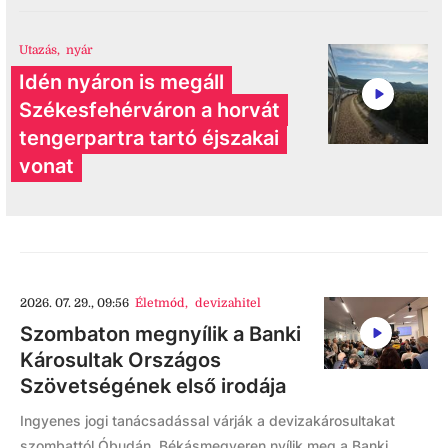
Utazás
,
nyár
Idén nyáron is megáll
Székesfehérváron a horvát
tengerpartra tartó éjszakai
vonat
2026. 07. 29., 09:56
Életmód
,
devizahitel
Szombaton megnyílik a Banki
Károsultak Országos
Szövetségének első irodája
Ingyenes jogi tanácsadással várják a devizakárosultakat
szombattól Óbudán. Békásmegyeren nyílik meg a Banki