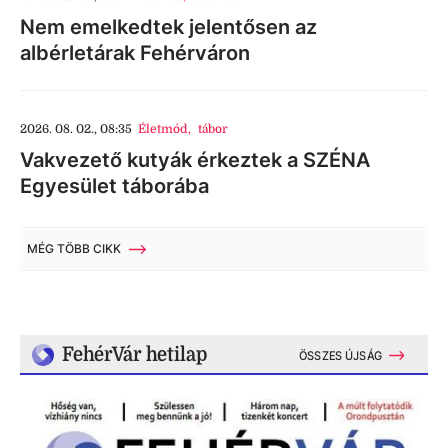
Nem emelkedtek jelentősen az
albérletárak Fehérváron
2026. 08. 02., 08:35
Életmód
,
tábor
Vakvezető kutyák érkeztek a SZÉNA
Egyesület táborába
MÉG TÖBB CIKK
FehérVár hetilap
ÖSSZES ÚJSÁG