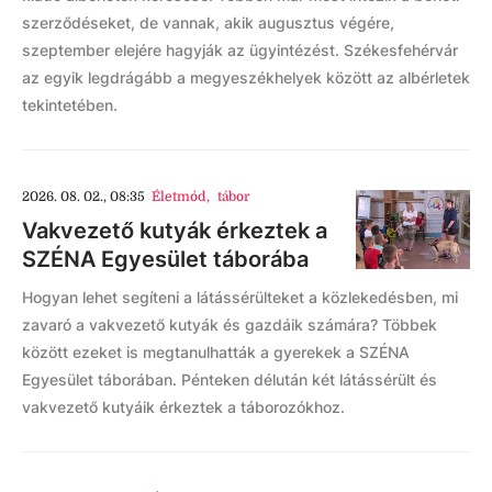
szerződéseket, de vannak, akik augusztus végére,
szeptember elejére hagyják az ügyintézést. Székesfehérvár
az egyik legdrágább a megyeszékhelyek között az albérletek
tekintetében.
2026. 08. 02., 08:35
Életmód
,
tábor
Vakvezető kutyák érkeztek a
SZÉNA Egyesület táborába
Hogyan lehet segíteni a látássérülteket a közlekedésben, mi
zavaró a vakvezető kutyák és gazdáik számára? Többek
között ezeket is megtanulhatták a gyerekek a SZÉNA
Egyesület táborában. Pénteken délután két látássérült és
vakvezető kutyáik érkeztek a táborozókhoz.