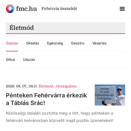
fmc.hu
Fehérvár összeköt
Életmód
Összes
Oktatás
Egészség
Gasztro
Vásárlás
Stílus
Utazás
2026. 08. 07., 08:11
Életmód
,
Országalma
Pénteken Fehérvárra érkezik
a Táblás Srác!
Közösségi oldalán osztotta meg a hírt, hogy pénteken a
fehérvári belvárosban közvetít majd pozitív üzeneteket!