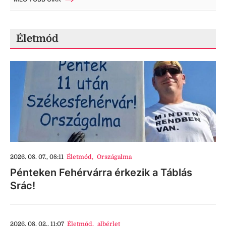
Életmód
2026. 08. 07., 08:11
Életmód
,
Országalma
Pénteken Fehérvárra érkezik a Táblás
Srác!
2026. 08. 02., 11:07
Életmód
,
albérlet