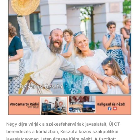
Négy díjra várják a székesfehérváriak javaslatait, Új CT-
berendezés a kórházban, Készül a közös szakpolitikai
javaslatcsomag, Isten éltesse Klára nénit!, A tisztított