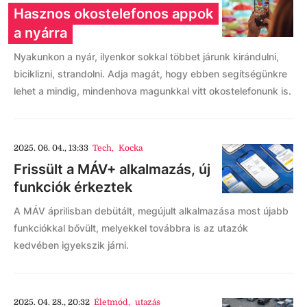
Hasznos okostelefonos appok
a nyárra
Nyakunkon a nyár, ilyenkor sokkal többet járunk kirándulni,
biciklizni, strandolni. Adja magát, hogy ebben segítségünkre
lehet a mindig, mindenhova magunkkal vitt okostelefonunk is.
2025. 06. 04., 13:33
Tech
,
Kocka
Frissült a MÁV+ alkalmazás, új
funkciók érkeztek
A MÁV áprilisban debütált, megújult alkalmazása most újabb
funkciókkal bővült, melyekkel továbbra is az utazók
kedvében igyekszik járni.
2025. 04. 28., 20:32
Életmód
,
utazás