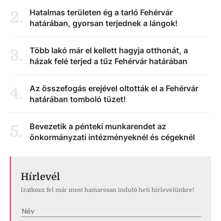
Hatalmas területen ég a tarló Fehérvár
2
.
határában, gyorsan terjednek a lángok!
Több lakó már el kellett hagyja otthonát, a
3
.
házak felé terjed a tűz Fehérvár határában
Az összefogás erejével oltották el a Fehérvár
4
.
határában tomboló tüzet!
Bevezetik a pénteki munkarendet az
5
.
önkormányzati intézményeknél és cégeknél
Hírlevél
Iratkozz fel már most hamarosan induló heti hírlevelünkre!