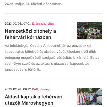
2025. május 31. közötti időszakban.
2023. 10. 03., 07:01
Egészség
,
oltás
Nemzetközi oltóhely a
fehérvári kórházban
Az Infektológiai Osztály Ambulanciáján az utazásokkal
kapcsolatos kötelező és ajánlott védőoltásokon kívül több
betegség megelőzését szolgáló védőoltás is kérhető, illetve
személyre szóló és az aktuális utazással kapcsolatos
tanácsadás is történik.
2023. 07. 26., 06:37
Kult
,
ünnep
Áldást kaptak a fehérvári
utazók Maroshegyen