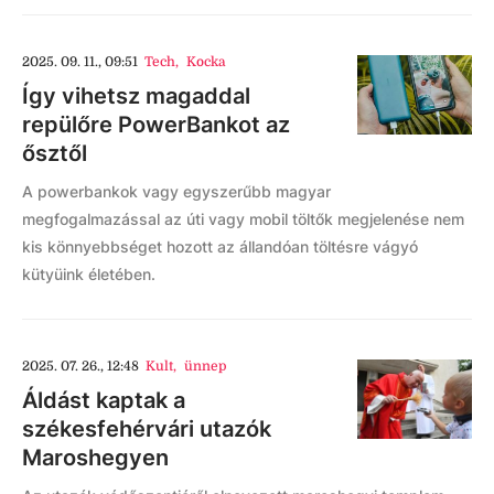
2025. 09. 11., 09:51
Tech
,
Kocka
Így vihetsz magaddal
repülőre PowerBankot az
ősztől
A powerbankok vagy egyszerűbb magyar
megfogalmazással az úti vagy mobil töltők megjelenése nem
kis könnyebbséget hozott az állandóan töltésre vágyó
kütyüink életében.
2025. 07. 26., 12:48
Kult
,
ünnep
Áldást kaptak a
székesfehérvári utazók
Maroshegyen