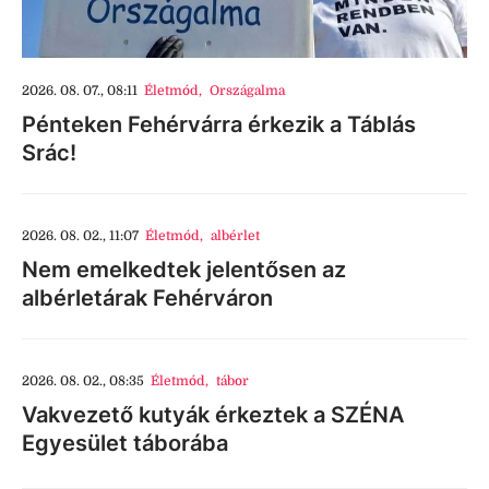
2026. 08. 07., 08:11
Életmód
,
Országalma
Pénteken Fehérvárra érkezik a Táblás
Srác!
2026. 08. 02., 11:07
Életmód
,
albérlet
Nem emelkedtek jelentősen az
albérletárak Fehérváron
2026. 08. 02., 08:35
Életmód
,
tábor
Vakvezető kutyák érkeztek a SZÉNA
Egyesület táborába