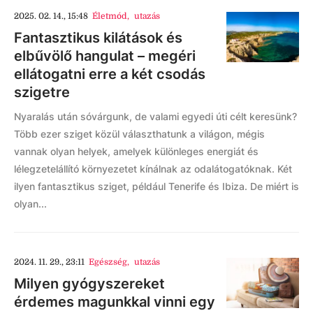
2025. 02. 14., 15:48
Életmód
,
utazás
Fantasztikus kilátások és
elbűvölő hangulat – megéri
ellátogatni erre a két csodás
szigetre
Nyaralás után sóvárgunk, de valami egyedi úti célt keresünk?
Több ezer sziget közül választhatunk a világon, mégis
vannak olyan helyek, amelyek különleges energiát és
lélegzetelállító környezetet kínálnak az odalátogatóknak. Két
ilyen fantasztikus sziget, például Tenerife és Ibiza. De miért is
olyan...
2024. 11. 29., 23:11
Egészség
,
utazás
Milyen gyógyszereket
érdemes magunkkal vinni egy