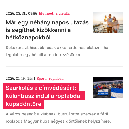
2026. 03. 31., 09:56
Életmód
,
nyaralás
Már egy néhány napos utazás
is segíthet kizökkenni a
hétköznapokból
Sokszor azt hisszük, csak akkor érdemes elutazni, ha
legalább egy hét áll a rendelkezésünkre.
2026. 01. 19., 14:41
Sport
,
röplabda
Szurkolás a címvédésért:
különbusz indul a röplabda-
kupadöntőre
A város besegít a klubnak, buszjáratot szervez a férfi
röplabda Magyar Kupa négyes döntőjének helyszínére.