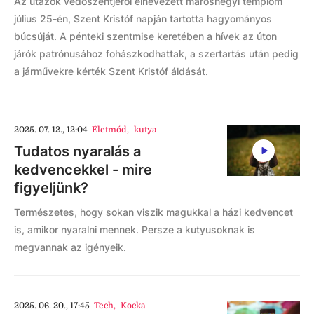
Az utazók védőszentjéről elnevezett maroshegyi templom
július 25-én, Szent Kristóf napján tartotta hagyományos
búcsúját. A pénteki szentmise keretében a hívek az úton
járók patrónusához fohászkodhattak, a szertartás után pedig
a járművekre kérték Szent Kristóf áldását.
2025. 07. 12., 12:04
Életmód
,
kutya
Tudatos nyaralás a
kedvencekkel - mire
figyeljünk?
Természetes, hogy sokan viszik magukkal a házi kedvencet
is, amikor nyaralni mennek. Persze a kutyusoknak is
megvannak az igényeik.
2025. 06. 20., 17:45
Tech
,
Kocka