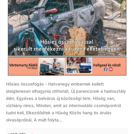
Hősies összefogás - Hatvanegy embernek kellett
ideiglenesen elhagynia otthonát, Új parancsnok a hadosztály
élén, Egyéves a belváros új közösségi tere, Hőség van,
vízhiány nincs, Minden, amit az intermodális csomópontról
tudni kell, Elkezdődtek a Hűség Közös hang és árulás
olvasópróbái, A múlt folyta...