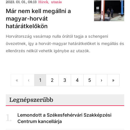
2023. 01. 01., 08:13
Hírek
,
utazás
Már nem kell megállni a
magyar-horvát
határátkelőkön
Horvátország vasárnap nulla órától tagja a schengeni
övezetnek, így a horvát-magyar határátkelőket is megállás és
ellenőrzés nélkül vehetik igénybe az utazók.
First
Previous
Next
Last
«
‹
1
2
3
4
5
›
»
Legnépszerűbb
Lemondott a Székesfehérvári Szakképzési
1
.
Centrum kancellárja