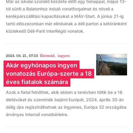
Már az iskolai szünidő kezdete előtt egy hónappal, május 13-
tól sűríti a Balatonhoz induló vonatforgalmat és növeli a
kerékpárszállítási kapacitásokat a MÁV-Start. A június 21-ig
tartó előszezonban már elindulnak a déli parton a kétóránként
közlekedő Déli-Parti InterRégió vonatok.
2024. 04. 21., 07:53
Életmód
,
ingyen
Akár egyhónapos ingyen
vonatozás Európa-szerte a 18
éves fiatalok számára
Azok a fiatal felnőttek, akik ebben a tanévben töltik be a 18.
életévüket és szeretnék bejárni Európát, 2024. április 30-án
délig újra regisztrálhatnak az ingyenes, Európa 32 országába
érvényes Interrail vonatbérletre.