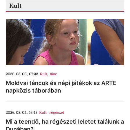
Kult
2026. 08. 06., 07:32
Kult
,
tánc
Moldvai táncok és népi játékok az ARTE
napközis táborában
2026. 08. 05., 16:43
Kult
,
régészet
Mi a teendő, ha régészeti leletet találunk a
Dunában?