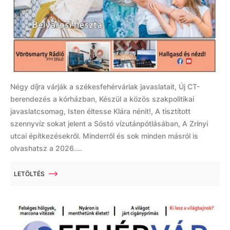
Négy díjra várják a székesfehérváriak javaslatait, Új CT-
berendezés a kórházban, Készül a közös szakpolitikai
javaslatcsomag, Isten éltesse Klára nénit!, A tisztított
szennyvíz sokat jelent a Sóstó vízutánpótlásában, A Zrínyi
utcai építkezésekről. Minderről és sok minden másról is
olvashatsz a 2026....
LETÖLTÉS