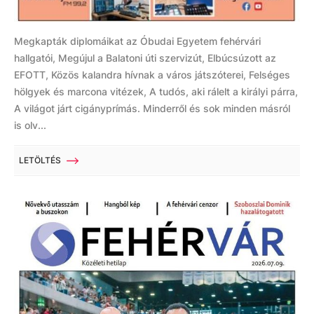
Megkapták diplomáikat az Óbudai Egyetem fehérvári
hallgatói, Megújul a Balatoni úti szervizút, Elbúcsúzott az
EFOTT, Közös kalandra hívnak a város játszóterei, Felséges
hölgyek és marcona vitézek, A tudós, aki rálelt a királyi párra,
A világot járt cigányprímás. Minderről és sok minden másról
is olv...
LETÖLTÉS