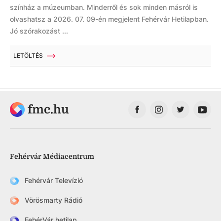
színház a múzeumban. Minderről és sok minden másról is
olvashatsz a 2026. 07. 09-én megjelent Fehérvár Hetilapban.
Jó szórakozást ...
LETÖLTÉS
fmc.hu
Fehérvár Médiacentrum
Fehérvár Televízió
Vörösmarty Rádió
FehérVár hetilap