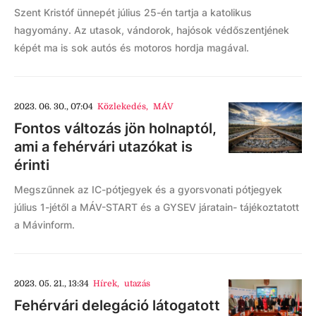
Szent Kristóf ünnepét július 25-én tartja a katolikus
hagyomány. Az utasok, vándorok, hajósok védőszentjének
képét ma is sok autós és motoros hordja magával.
2023. 06. 30., 07:04
Közlekedés
,
MÁV
Fontos változás jön holnaptól,
ami a fehérvári utazókat is
érinti
Megszűnnek az IC-pótjegyek és a gyorsvonati pótjegyek
július 1-jétől a MÁV-START és a GYSEV járatain- tájékoztatott
a Mávinform.
2023. 05. 21., 13:34
Hírek
,
utazás
Fehérvári delegáció látogatott