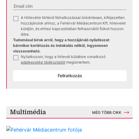
A Hírlevélre történő feliratkozással önkéntesen, kifejezetten
✓
hozzájárulok ahhoz, a Fehérvár Médiacentrum Kft. hírlevelet
küldjön, és ehhez kapcsolódóan felhasználói fiókot hozzon
létre.
Tudomásul bírok arról, hogy a hozzájáruló nyilatkozat
bármikor korlátozás és indokolás nélkül, ingyenesen
visszavonható.
Nyilatkozom, hogy a hírlevél küldésre vonatkozó
✓
adatkezelési tájékoztatót
megismertem.
Feliratkozás
Multimédia
MÉG TÖBB CIKK