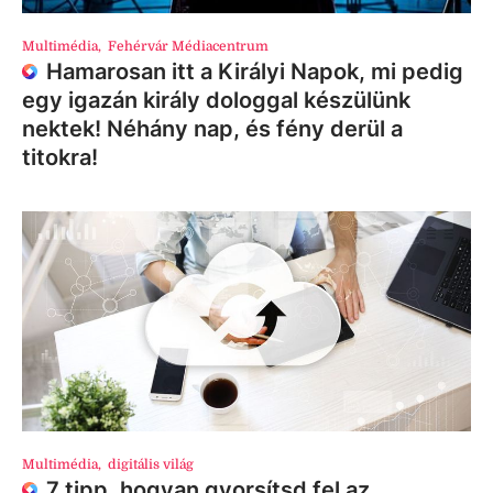
Multimédia
,
Fehérvár Médiacentrum
Hamarosan itt a Királyi Napok, mi pedig
egy igazán király dologgal készülünk
nektek! Néhány nap, és fény derül a
titokra!
Multimédia
,
digitális világ
7 tipp, hogyan gyorsítsd fel az