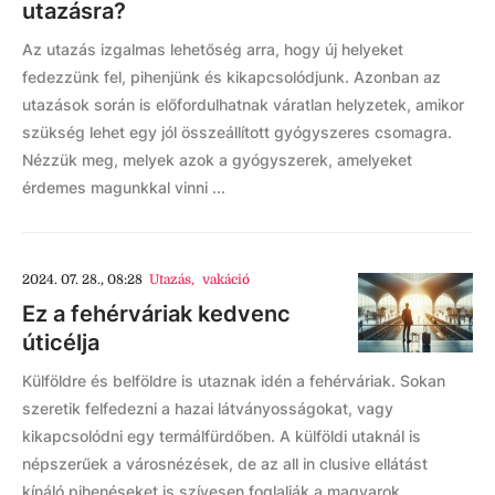
utazásra?
Az utazás izgalmas lehetőség arra, hogy új helyeket
fedezzünk fel, pihenjünk és kikapcsolódjunk. Azonban az
utazások során is előfordulhatnak váratlan helyzetek, amikor
szükség lehet egy jól összeállított gyógyszeres csomagra.
Nézzük meg, melyek azok a gyógyszerek, amelyeket
érdemes magunkkal vinni ...
2024. 07. 28., 08:28
Utazás
,
vakáció
Ez a fehérváriak kedvenc
úticélja
Külföldre és belföldre is utaznak idén a fehérváriak. Sokan
szeretik felfedezni a hazai látványosságokat, vagy
kikapcsolódni egy termálfürdőben. A külföldi utaknál is
népszerűek a városnézések, de az all in clusive ellátást
kínáló pihenéseket is szívesen foglalják a magyarok.