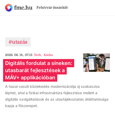
fmc.hu
Fehérvár összeköt
#utazás
2026. 06. 18., 07:13
Tech
,
Kocka
Digitális fordulat a síneken:
utasbarát fejlesztések a
MÁV+ applikációban
A hazai vasúti közlekedés modernizációja új szakaszba
léphet, ahol a fizikai infrastruktúra fejlesztése mellett a
digitális szolgáltatások és az utastájékoztatás átláthatósága
kapja a főszerepet.