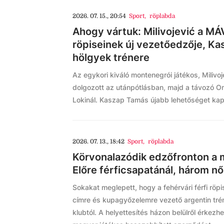
2026. 07. 15., 20:54
Sport
,
röplabda
Ahogy vártuk: Milivojević a MÁV
röpiseinek új vezetőedzője, Ka
hölgyek trénere
Az egykori kiváló montenegrói játékos, Milivo
dolgozott az utánpótlásban, majd a távozó Omar
Lokinál. Kaszap Tamás újabb lehetőséget kap 
2026. 07. 13., 18:42
Sport
,
röplabda
Körvonalazódik edzőfronton a
Előre férficsapatánál, három nő
Sokakat meglepett, hogy a fehérvári férfi röp
címre és kupagyőzelemre vezető argentin tréne
klubtól. A helyettesítés házon belülről érkezh