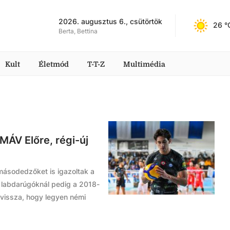
2026. augusztus 6., csütörtök
26
 °
Berta, Bettina
Kult
Életmód
T-T-Z
Multimédia
a MÁV Előre, régi-új
 másodedzőket is igazoltak a
k labdarúgóknál pedig a 2018-
 vissza, hogy legyen némi