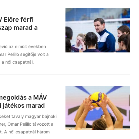
 Előre férfi
szap marad a
jević az elmúlt években
 Pelillo segítője volt a
a női csapatnál.
 megoldás a MÁV
i játékos marad
iseket tavaly magyar bajnoki
r, Omar Pelillo távozott a
et. A női csapatnál három