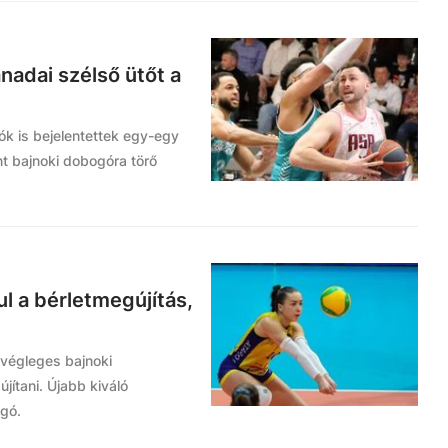
anadai szélső ütőt a
zók is bejelentettek egy-egy
ánt bajnoki dobogóra törő
l a bérletmegújítás,
t végleges bajnoki
jítani. Újabb kiváló
ogó.