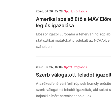
2026. 07. 26., 22:28
Sport
,
röplabda
Amerikai szélső ütő a MÁV Előr
légiós igazolása
Először igazol Európába a fehérvári női röplab
statisztikai mutatókat produkált az NCAA-ben
színeiben.
2026. 07. 25., 07:35
Sport
,
röplabda
Szerb válogatott feladót igazol
A székesfehérvári férfi röpisek komoly erősí
szerb válogatott feladót igazoltak, aki sokat 
bajnoki címért harcolhasson a Loki.