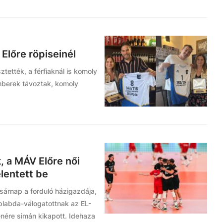
Előre röpiseinél
ztették, a férfiaknál is komoly
mberek távoztak, komoly
k, a MÁV Előre női
lentett be
árnap a forduló házigazdája,
öplabda-válogatottnak az EL-
enére simán kikapott. Idehaza