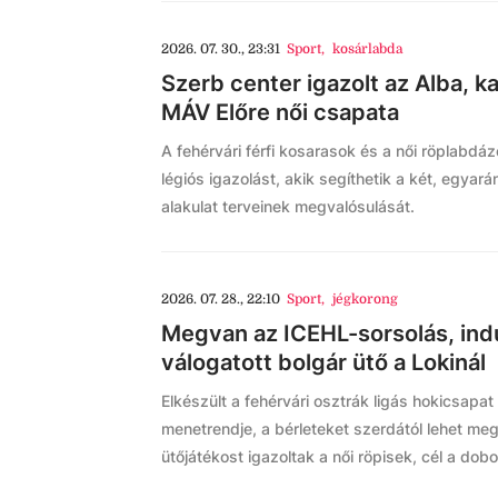
2026. 07. 30., 23:31
Sport
,
kosárlabda
Szerb center igazolt az Alba, k
MÁV Előre női csapata
A fehérvári férfi kosarasok és a női röplabdá
légiós igazolást, akik segíthetik a két, egyar
alakulat terveinek megvalósulását.
2026. 07. 28., 22:10
Sport
,
jégkorong
Megvan az ICEHL-sorsolás, indu
válogatott bolgár ütő a Lokinál
Elkészült a fehérvári osztrák ligás hokicsapa
menetrendje, a bérleteket szerdától lehet megú
ütőjátékost igazoltak a női röpisek, cél a dob