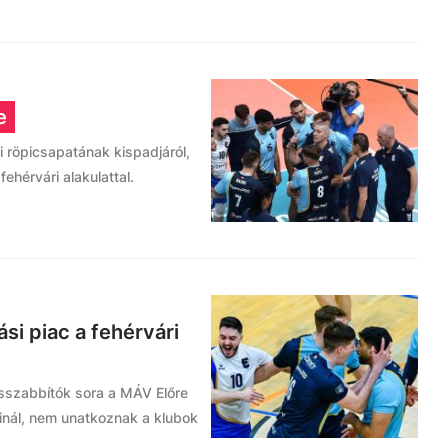
e
rfi röpicsapatának kispadjáról,
fehérvári alakulattal.
si piac a fehérvári
osszabbítók sora a MÁV Előre
óinál, nem unatkoznak a klubok