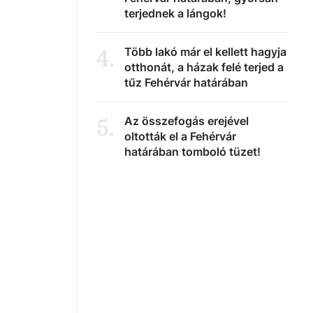
terjednek a lángok!
Több lakó már el kellett hagyja
4
.
otthonát, a házak felé terjed a
tűz Fehérvár határában
Az összefogás erejével
5
.
oltották el a Fehérvár
határában tomboló tüzet!