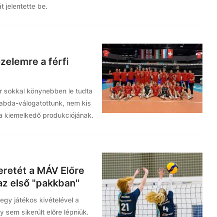
 jelentette be.
zelemre a férfi
r sokkal könynebben le tudta
plabda-válogatottunk, nem kis
a kiemelkedő produkciójának.
eretét a MÁV Előre
az első "pakkban"
egy játékos kivételével a
gy sem sikerült előre lépniük.