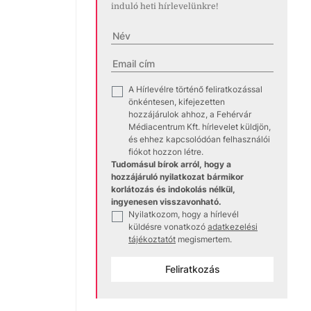
induló heti hírlevelünkre!
A Hírlevélre történő feliratkozással
✓
önkéntesen, kifejezetten
hozzájárulok ahhoz, a Fehérvár
Médiacentrum Kft. hírlevelet küldjön,
és ehhez kapcsolódóan felhasználói
fiókot hozzon létre.
Tudomásul bírok arról, hogy a
hozzájáruló nyilatkozat bármikor
korlátozás és indokolás nélkül,
ingyenesen visszavonható.
Nyilatkozom, hogy a hírlevél
✓
küldésre vonatkozó
adatkezelési
tájékoztatót
megismertem.
Feliratkozás