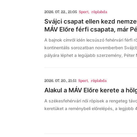
2026. 07. 22., 21:05
Sport
,
röplabda
Svájci csapat ellen kezd nemze
MÁV Előre férfi csapata, már P
A bajnok címről idén lecsúszó fehérvári férf
kontinentális sorozatban novemberben Svájc
pályára léphet a legújabb szerzemény, Péter 
2026. 07. 20., 21:51
Sport
,
röplabda
Alakul a MÁV Előre kerete a höl
A székesfehérvári női röpisek a rengeteg távoz
keretüket a reménybeli előrelépés, a legjobb 