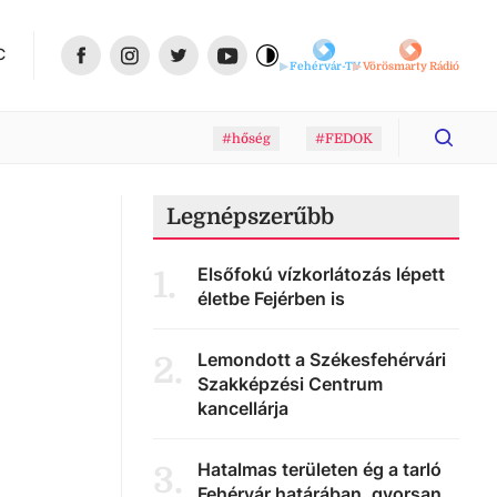
C
Fehérvár-TV
Vörösmarty Rádió
#hőség
#FEDOK
Legnépszerűbb
Elsőfokú vízkorlátozás lépett
1
.
életbe Fejérben is
Lemondott a Székesfehérvári
2
.
Szakképzési Centrum
kancellárja
Hatalmas területen ég a tarló
3
.
Fehérvár határában, gyorsan