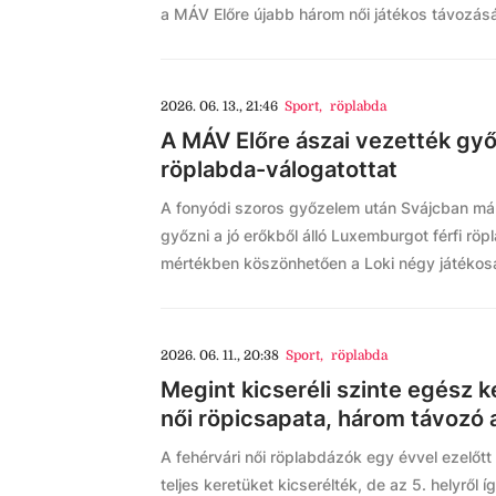
a MÁV Előre újabb három női játékos távozását
2026. 06. 13., 21:46
Sport
,
röplabda
A MÁV Előre ászai vezették győ
röplabda-válogatottat
A fonyódi szoros győzelem után Svájcban má
győzni a jó erőkből álló Luxemburgot férfi rö
mértékben köszönhetően a Loki négy játékos
2026. 06. 11., 20:38
Sport
,
röplabda
Megint kicseréli szinte egész k
női röpicsapata, három távozó 
A fehérvári női röplabdázók egy évvel ezelőtt 
teljes keretüket kicserélték, de az 5. helyről í