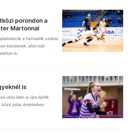
tközi porondon a
éter Mártonnal
i röplabdázók a harmadik számú
ban kezdenek, ahol már
Márton is.
gyeknél is
ó után idén is újra építik
4 közé jutás érdekében.