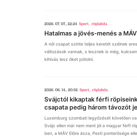
2026. 07. 07., 22:24
Sport
,
röplabda
Hatalmas a jövés-menés a MÁV 
A női csapat szinte teljes keretét szélnek eres
változások vannak, s lesznek is még, kulcse
kihívás lesz őket pótolni.
2026. 06. 14., 20:32
Sport
,
röplabda
Svájctól kikaptak férfi röpisein
csapata pedig három távozót je
Luxemburg szombati legyőzését követően vas
Svájc ellen már nem ment jól a magyar férfi r
ben, a MÁV Előre ásza, Pesti ponterősége ell