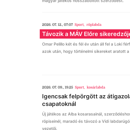
magyar játékos hosszabbított szerződést.
2026. 07. 12., 07:07
Sport
,
röplabda
Távozik a MÁV Előre sikeredzőj
Omar Pelillo két és fél év után áll fel a Loki fé
azok után, hogy történelmi sikereket aratott a 
2026. 07. 09., 19:25
Sport
,
kosárlabda
Igencsak felpörgött az átigazolá
csapatoknál
Új játékos az Alba kosarasainál, szerződésh
röpiseinél, maradó és távozó a Vidi labdarúg
vezetői.