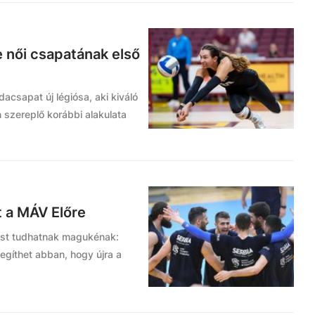
e női csapatának első
dacsapat új légiósa, aki kiváló
 szereplő korábbi alakulata
t a MÁV Előre
tést tudhatnak magukénak:
segíthet abban, hogy újra a