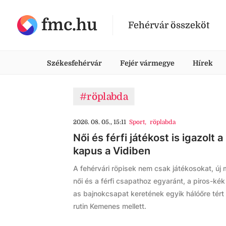
fmc.hu
Fehérvár összeköt
Székesfehérvár
Fejér vármegye
Hírek
#röplabda
2026. 08. 05., 15:11
Sport
,
röplabda
Női és férfi játékost is igazolt 
kapus a Vidiben
A fehérvári röpisek nem csak játékosokat, új
női és a férfi csapathoz egyaránt, a piros-ké
as bajnokcsapat keretének egyik hálóőre tért
rutin Kemenes mellett.