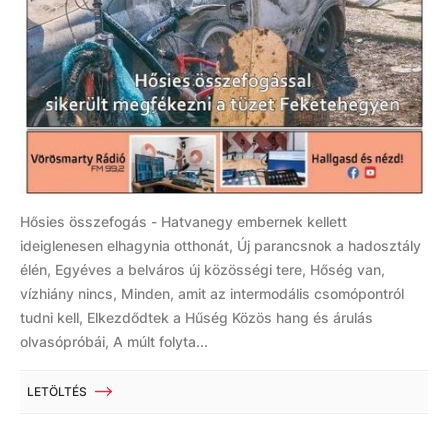
Hősies összefogás - Hatvanegy embernek kellett
ideiglenesen elhagynia otthonát, Új parancsnok a hadosztály
élén, Egyéves a belváros új közösségi tere, Hőség van,
vízhiány nincs, Minden, amit az intermodális csomópontról
tudni kell, Elkezdődtek a Hűség Közös hang és árulás
olvasópróbái, A múlt folyta...
LETÖLTÉS