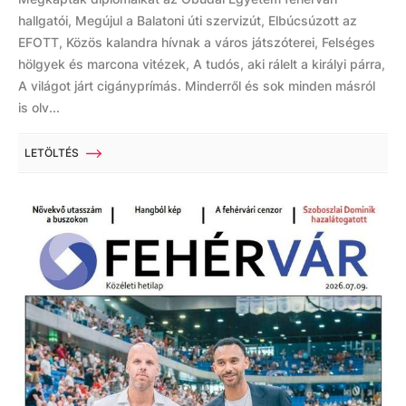
hallgatói, Megújul a Balatoni úti szervizút, Elbúcsúzott az
EFOTT, Közös kalandra hívnak a város játszóterei, Felséges
hölgyek és marcona vitézek, A tudós, aki rálelt a királyi párra,
A világot járt cigányprímás. Minderről és sok minden másról
is olv...
LETÖLTÉS