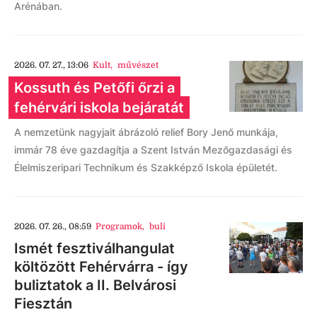
Arénában.
2026. 07. 27., 13:06
Kult
,
művészet
Kossuth és Petőfi őrzi a
fehérvári iskola bejáratát
A nemzetünk nagyjait ábrázoló relief Bory Jenő munkája,
immár 78 éve gazdagítja a Szent István Mezőgazdasági és
Élelmiszeripari Technikum és Szakképző Iskola épületét.
2026. 07. 26., 08:59
Programok
,
buli
Ismét fesztiválhangulat
költözött Fehérvárra - így
buliztatok a II. Belvárosi
Fiesztán