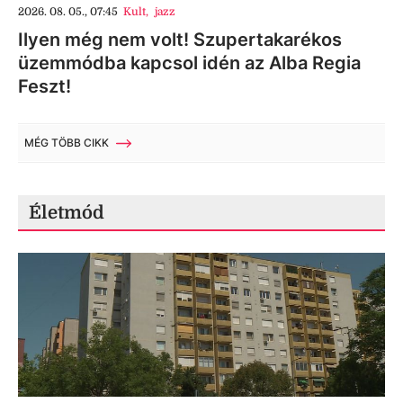
2026. 08. 05., 07:45
Kult
,
jazz
Ilyen még nem volt! Szupertakarékos
üzemmódba kapcsol idén az Alba Regia
Feszt!
MÉG TÖBB CIKK
Életmód