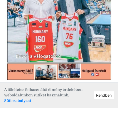
Megkezdődött az EFOTT, Berendezik a felújított iskolákat,
A tökéletes felhasználói élmény érdekében
Még mindig a mediterrán tengerpartok a legnépszerűbbek,
weboldalunkon sütiket használunk.
Rendben
Sikertelen felvételi? Nincs veszve semmi!, Idén is lesz
Sütiszabályzat
színház a múzeumban. Minderről és sok minden másról is
olvashatsz a 2026. 07. 09-én megjelent Fehérvár Hetilapban.