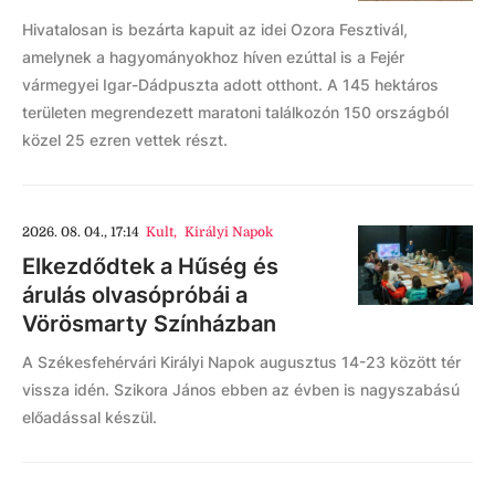
Hivatalosan is bezárta kapuit az idei Ozora Fesztivál,
amelynek a hagyományokhoz híven ezúttal is a Fejér
vármegyei Igar-Dádpuszta adott otthont. A 145 hektáros
területen megrendezett maratoni találkozón 150 országból
közel 25 ezren vettek részt.
2026. 08. 04., 17:14
Kult
,
Királyi Napok
Elkezdődtek a Hűség és
árulás olvasópróbái a
Vörösmarty Színházban
A Székesfehérvári Királyi Napok augusztus 14-23 között tér
vissza idén. Szikora János ebben az évben is nagyszabású
előadással készül.