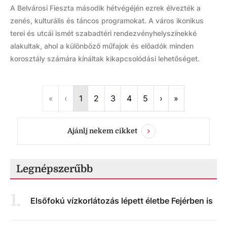
A Belvárosi Fieszta második hétvégéjén ezrek élvezték a
zenés, kulturális és táncos programokat. A város ikonikus
terei és utcái ismét szabadtéri rendezvényhelyszínekké
alakultak, ahol a különböző műfajok és előadók minden
korosztály számára kínáltak kikapcsolódási lehetőséget.
First
Previous
Next
Last
«
‹
1
2
3
4
5
›
»
Ajánlj nekem cikket
Legnépszerűbb
1
.
Elsőfokú vízkorlátozás lépett életbe Fejérben is