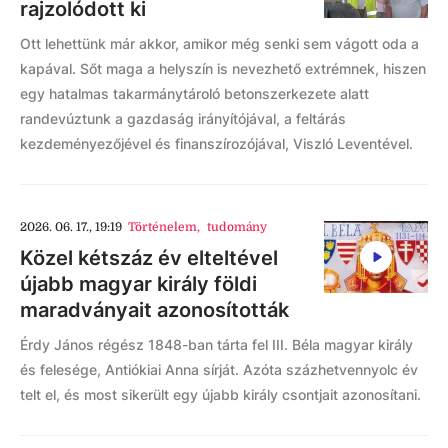
rajzolódott ki
Ott lehettünk már akkor, amikor még senki sem vágott oda a
kapával. Sőt maga a helyszín is nevezhető extrémnek, hiszen
egy hatalmas takarmánytároló betonszerkezete alatt
randevúztunk a gazdaság irányítójával, a feltárás
kezdeményezőjével és finanszírozójával, Viszló Leventével.
2026. 06. 17., 19:19
Történelem
,
tudomány
Közel kétszáz év elteltével
újabb magyar király földi
maradványait azonosították
Érdy János régész 1848-ban tárta fel III. Béla magyar király
és felesége, Antiókiai Anna sírját. Azóta százhetvennyolc év
telt el, és most sikerült egy újabb király csontjait azonosítani.