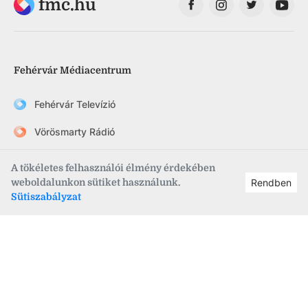
fmc.hu
Fehérvár Médiacentrum
Fehérvár Televízió
Vörösmarty Rádió
FehérVár hetilap
A tökéletes felhasználói élmény érdekében
weboldalunkon sütiket használunk.
Rendben
szekesfehervar.hu
Sütiszabályzat
Információk
•
Rólunk
•
Kapcsolat