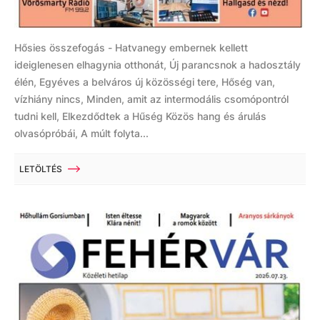
Hősies összefogás - Hatvanegy embernek kellett
ideiglenesen elhagynia otthonát, Új parancsnok a hadosztály
élén, Egyéves a belváros új közösségi tere, Hőség van,
vízhiány nincs, Minden, amit az intermodális csomópontról
tudni kell, Elkezdődtek a Hűség Közös hang és árulás
olvasópróbái, A múlt folyta...
LETÖLTÉS