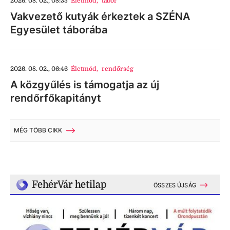
2026. 08. 02., 08:35
Életmód
,
tábor
Vakvezető kutyák érkeztek a SZÉNA
Egyesület táborába
2026. 08. 02., 06:46
Életmód
,
rendőrség
A közgyűlés is támogatja az új
rendőrfőkapitányt
MÉG TÖBB CIKK
FehérVár hetilap
ÖSSZES ÚJSÁG