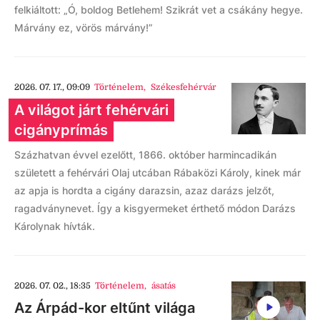
felkiáltott: „Ó, boldog Betlehem! Szikrát vet a csákány hegye.
Márvány ez, vörös márvány!”
2026. 07. 17., 09:09
Történelem
,
Székesfehérvár
A világot járt fehérvári
cigányprímás
Százhatvan évvel ezelőtt, 1866. október harmincadikán
született a fehérvári Olaj utcában Rábaközi Károly, kinek már
az apja is hordta a cigány darazsin, azaz darázs jelzőt,
ragadványnevet. Így a kisgyermeket érthető módon Darázs
Károlynak hívták.
2026. 07. 02., 18:35
Történelem
,
ásatás
Az Árpád-kor eltűnt világa