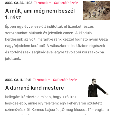
2026. 02. 25., 11:25
Történelem
,
Székesfehérvár
A múlt, ami még nem beszél –
1. rész
Éppen egy évvel ezelőtt indítottuk el tizenkét részes
sorozatunkat Múltunk és jelenünk címen. A kiinduló
kérdésünk az volt: maradt-e ránk kézzel fogható nyom Géza
nagyfejedelem korából? A válaszkeresés közben régészek
és történészek segítségével egyre távolabbi korszakokba
jutottunk.
2026. 02. 11., 19:31
Történelem
,
Székesfehérvár
A durranó kard mestere
Kollégám kérdezte a minap, hogy kiről írok
legközelebb, amire így feleltem: egy Fehérváron született
színművészről, Kormos Lajosról. „Ő meg kicsoda?” – vágta rá