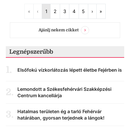
First
Previous
Next
Last
«
‹
1
2
3
4
5
›
»
Ajánlj nekem cikket
Legnépszerűbb
1
.
Elsőfokú vízkorlátozás lépett életbe Fejérben is
Lemondott a Székesfehérvári Szakképzési
2
.
Centrum kancellárja
Hatalmas területen ég a tarló Fehérvár
3
.
határában, gyorsan terjednek a lángok!