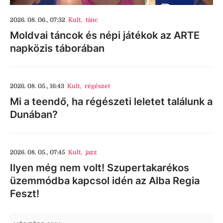
2026. 08. 06., 07:32
Kult
,
tánc
Moldvai táncok és népi játékok az ARTE
napközis táborában
2026. 08. 05., 16:43
Kult
,
régészet
Mi a teendő, ha régészeti leletet találunk a
Dunában?
2026. 08. 05., 07:45
Kult
,
jazz
Ilyen még nem volt! Szupertakarékos
üzemmódba kapcsol idén az Alba Regia
Feszt!