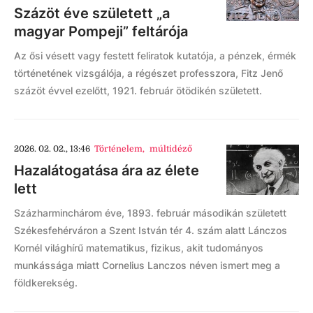
Százöt éve született „a
magyar Pompeji” feltárója
Az ősi vésett vagy festett feliratok kutatója, a pénzek, érmék
történetének vizsgálója, a régészet professzora, Fitz Jenő
százöt évvel ezelőtt, 1921. február ötödikén született.
2026. 02. 02., 13:46
Történelem
,
múltidéző
Hazalátogatása ára az élete
lett
Százharminchárom éve, 1893. február másodikán született
Székesfehérváron a Szent István tér 4. szám alatt Lánczos
Kornél világhírű matematikus, fizikus, akit tudományos
munkássága miatt Cornelius Lanczos néven ismert meg a
földkerekség.