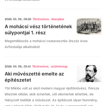
2026. 05. 08., 08:28
Történelem
,
középkor
A mohácsi vész történetének
súlypontjai 1. rész
Megemlékezés a mohácsi csatavesztés ötszáz éves
évfordulója alkalmából
2026. 04. 06., 05:41
Történelem
,
születésnap
Aki művészetté emelte az
építészetet
Ybl Miklós volt az első modern magyar építőművész. Persze
léteztek elődei, akik ismertek, sőt elismertek lehettek, de
hiányzott belőlük a művészet. Az építészet olyan festmény,
ami a térnek több síkját hatja át, és ha a megrendelő azt