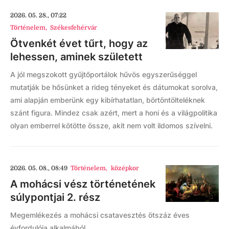
2026. 05. 28., 07:22
Történelem
,
Székesfehérvár
Ötvenkét évet tűrt, hogy az
lehessen, aminek született
A jól megszokott gyűjtőportálok hűvös egyszerűséggel
mutatják be hősünket a rideg tényeket és dátumokat sorolva,
ami alapján emberünk egy kibírhatatlan, börtöntölteléknek
szánt figura. Mindez csak azért, mert a honi és a világpolitika
olyan emberrel kötötte össze, akit nem volt ildomos szívelni.
2026. 05. 08., 08:49
Történelem
,
középkor
A mohácsi vész történetének
súlypontjai 2. rész
Megemlékezés a mohácsi csatavesztés ötszáz éves
évfordulója alkalmából