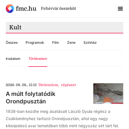
fmc.hu
Fehérvár összeköt
Kult
Összes
Programok
Film
Zene
Színház
Irodalom
Történelem
2026. 08. 06., 15:13
Történelem
,
régészet
A múlt folytatódik
Orondpusztán
1938-ban kezdte meg ásatásait László Gyula régész a
Csákberényhez tartozó Orondpusztán, ahol egy nagy
kiterjedésű avar temetőben több mint négyszáz sírt tárt fel.