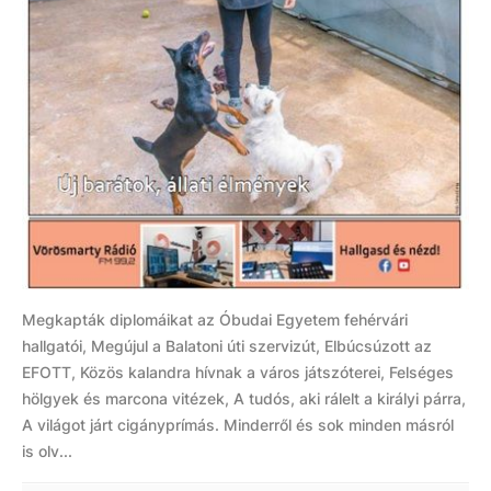
Megkapták diplomáikat az Óbudai Egyetem fehérvári
hallgatói, Megújul a Balatoni úti szervizút, Elbúcsúzott az
EFOTT, Közös kalandra hívnak a város játszóterei, Felséges
hölgyek és marcona vitézek, A tudós, aki rálelt a királyi párra,
A világot járt cigányprímás. Minderről és sok minden másról
is olv...