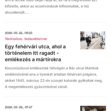
kifizette, akkor az ecsetvonások kifinomultak, a mű
átszellemült....
2026. 03. 22., 09:25
Történelem
,
Székesfehérvár
Egy fehérvári utca, ahol a
történelem itt ragadt -
emlékezés a mártírokra
Koszorúzással emlékeztek hétvégén a Rác utcai Mártírok
emlékművénél arra a tizenkét ártatlan fehérvári polgárra,
akiket 1945. március 22-én szovjet katonák gyilkoltak meg.
A megemlékezés gyászmisével zárult.
2026. 03. 06., 07:47