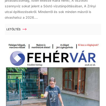
javaslatcsomag, Isten éltesse Klára nénit!, A tisztított
szennyvíz sokat jelent a Sóstó vízutánpótlásában, A Zrínyi
utcai építkezésekről. Minderről és sok minden másról is
olvashatsz a 2026....
LETÖLTÉS