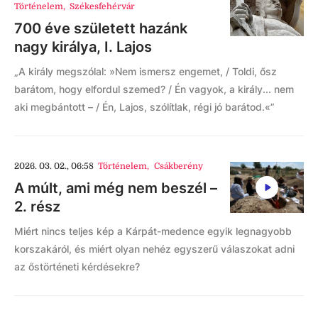
Történelem
,
Székesfehérvár
700 éve született hazánk
nagy királya, I. Lajos
„A király megszólal: »Nem ismersz engemet, / Toldi, ősz
barátom, hogy elfordul szemed? / Én vagyok, a király... nem
aki megbántott – / Én, Lajos, szólítlak, régi jó barátod.«”
2026. 03. 02., 06:58
Történelem
,
Csákberény
A múlt, ami még nem beszél –
2. rész
Miért nincs teljes kép a Kárpát-medence egyik legnagyobb
korszakáról, és miért olyan nehéz egyszerű válaszokat adni
az őstörténeti kérdésekre?