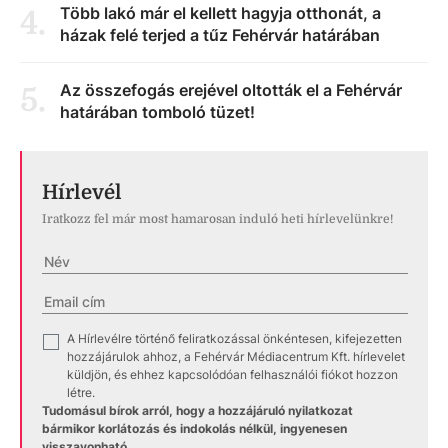
Több lakó már el kellett hagyja otthonát, a
4
.
házak felé terjed a tűz Fehérvár határában
Az összefogás erejével oltották el a Fehérvár
5
.
határában tomboló tüzet!
Hírlevél
Iratkozz fel már most hamarosan induló heti hírlevelünkre!
A Hírlevélre történő feliratkozással önkéntesen, kifejezetten
✓
hozzájárulok ahhoz, a Fehérvár Médiacentrum Kft. hírlevelet
küldjön, és ehhez kapcsolódóan felhasználói fiókot hozzon
létre.
Tudomásul bírok arról, hogy a hozzájáruló nyilatkozat
bármikor korlátozás és indokolás nélkül, ingyenesen
visszavonható.