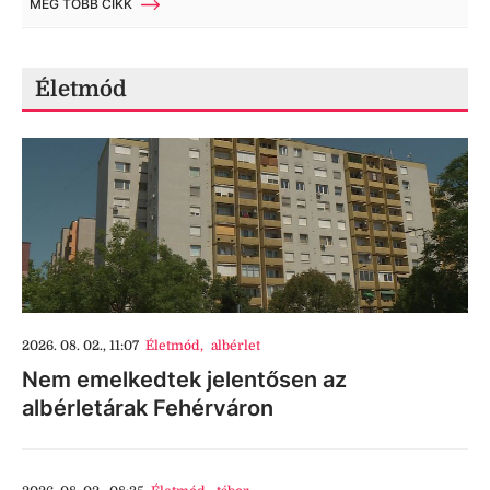
MÉG TÖBB CIKK
Életmód
2026. 08. 02., 11:07
Életmód
,
albérlet
Nem emelkedtek jelentősen az
albérletárak Fehérváron