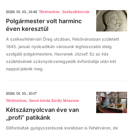
2026. 01. 10., 14:46
Történelem
,
Székesfehérvár
Polgármester volt harminc
éven keresztül
A székesfehérvári Öreg utcában, Felsővárosban született
1845. január nyolcadikán városunk leghosszabb ideig
szolgáló polgármestere, Havranek József. Ez az írás
születésének száznyolcvanegyedik évfordulója után két
nappal jelenik meg.
2026. 01. 10., 10:17
Történelem
,
Szent István Király Múzeum
Kétszáznyolcvan éve van
„profi” patikánk
Előfordultak gyógyszerészek korábban is Fehérváron, de