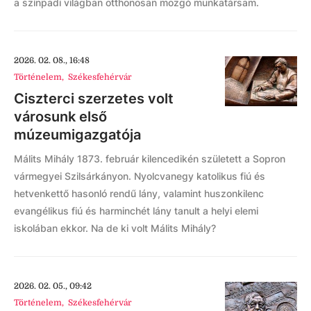
a színpadi világban otthonosan mozgó munkatársam.
2026. 02. 08., 16:48
Történelem
,
Székesfehérvár
Ciszterci szerzetes volt
városunk első
múzeumigazgatója
Málits Mihály 1873. február kilencedikén született a Sopron
vármegyei Szilsárkányon. Nyolcvanegy katolikus fiú és
hetvenkettő hasonló rendű lány, valamint huszonkilenc
evangélikus fiú és harminchét lány tanult a helyi elemi
iskolában ekkor. Na de ki volt Málits Mihály?
2026. 02. 05., 09:42
Történelem
,
Székesfehérvár