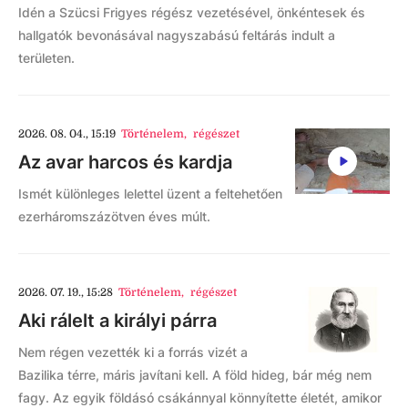
Idén a Szücsi Frigyes régész vezetésével, önkéntesek és
hallgatók bevonásával nagyszabású feltárás indult a
területen.
2026. 08. 04., 15:19
Történelem
,
régészet
Az avar harcos és kardja
Ismét különleges lelettel üzent a feltehetően
ezerháromszázötven éves múlt.
2026. 07. 19., 15:28
Történelem
,
régészet
Aki rálelt a királyi párra
Nem régen vezették ki a forrás vizét a
Bazilika térre, máris javítani kell. A föld hideg, bár még nem
fagy. Az egyik földásó csákánnyal könnyítette életét, amikor