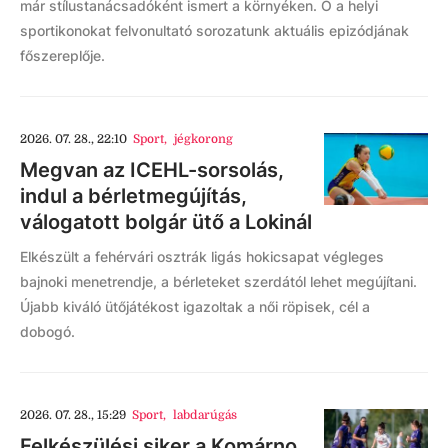
már stílustanácsadóként ismert a környéken. Ő a helyi
sportikonokat felvonultató sorozatunk aktuális epizódjának
főszereplője.
2026. 07. 28., 22:10
Sport
,
jégkorong
Megvan az ICEHL-sorsolás,
indul a bérletmegújítás,
válogatott bolgár ütő a Lokinál
Elkészült a fehérvári osztrák ligás hokicsapat végleges
bajnoki menetrendje, a bérleteket szerdától lehet megújítani.
Újabb kiváló ütőjátékost igazoltak a női röpisek, cél a
dobogó.
2026. 07. 28., 15:29
Sport
,
labdarúgás
Felkészülési siker a Komárno