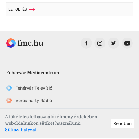
LETÖLTÉS
fmc.hu
Fehérvár Médiacentrum
Fehérvár Televízió
Vörösmarty Rádió
FehérVár hetilap
A tökéletes felhasználói élmény érdekében
weboldalunkon sütiket használunk.
Rendben
szekesfehervar.hu
Sütiszabályzat