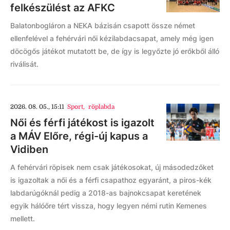
felkészülést az AFKC
Balatonbogláron a NEKA bázisán csapott össze német
ellenfelével a fehérvári női kézilabdacsapat, amely még igen
döcögős játékot mutatott be, de így is legyőzte jó erőkből álló
riválisát.
2026. 08. 05., 15:11
Sport
,
röplabda
Női és férfi játékost is igazolt
a MÁV Előre, régi-új kapus a
Vidiben
A fehérvári röpisek nem csak játékosokat, új másodedzőket
is igazoltak a női és a férfi csapathoz egyaránt, a piros-kék
labdarúgóknál pedig a 2018-as bajnokcsapat keretének
egyik hálóőre tért vissza, hogy legyen némi rutin Kemenes
mellett.