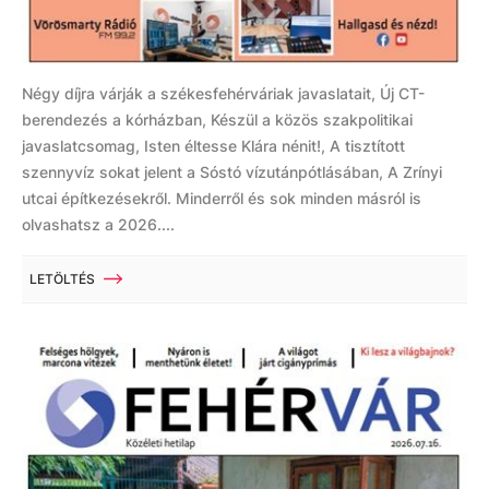
Négy díjra várják a székesfehérváriak javaslatait, Új CT-
berendezés a kórházban, Készül a közös szakpolitikai
javaslatcsomag, Isten éltesse Klára nénit!, A tisztított
szennyvíz sokat jelent a Sóstó vízutánpótlásában, A Zrínyi
utcai építkezésekről. Minderről és sok minden másról is
olvashatsz a 2026....
LETÖLTÉS