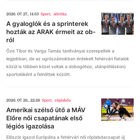
2026. 07. 27., 14:53
Sport
,
atlétika
A gyaloglók és a sprinterek
hozták az ARAK érmeit az ob-
ról
Őze Tibor és Varga Tamás tanítványai szerepeltek a
legjobban, de az ugrószámokban érdekelt fehérvári fiatalok
közül is többen közel voltak a dobogóhoz, utánpótláskorú
sportolóként a felnőttek között.
2026. 07. 26., 22:28
Sport
,
röplabda
Amerikai szélső ütő a MÁV
Előre női csapatának első
légiós igazolása
Először igazol Európába a fehérvári női röplabdacsapat új