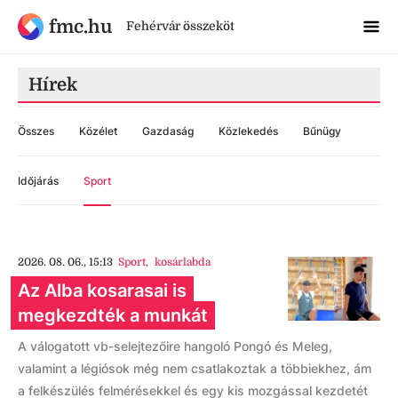
fmc.hu
Fehérvár összeköt
Hírek
Összes
Közélet
Gazdaság
Közlekedés
Bűnügy
Időjárás
Sport
2026. 08. 06., 15:13
Sport
,
kosárlabda
Az Alba kosarasai is
megkezdték a munkát
A válogatott vb-selejtezőire hangoló Pongó és Meleg,
valamint a légiósok még nem csatlakoztak a többiekhez, ám
a felkészülés felmérésekkel és egy kis mozgással kezdetét