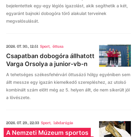
bejelentettek egy-egy légiós igazolást, akik segíthetik a két,
egyaránt bajnoki dobogóra törő alakulat terveinek
megvalósulását.
2026. 07. 30., 12:51
Sport
,
öttusa
Csapatban dobogóra állhatott
Varga Orsolya a junior-vb-n
A tehetséges székesfehérvári öttusázó hölgy egyéniben sem
állt messze egy igazán kiemelkedő szerepléshez, az utolsó
kombinált szám előtt még az 5. helyen állt, de nem sikerült jól
a lövészete.
2026. 07. 29., 22:33
Sport
,
labdarúgás
A Nemzeti Múzeum sportos