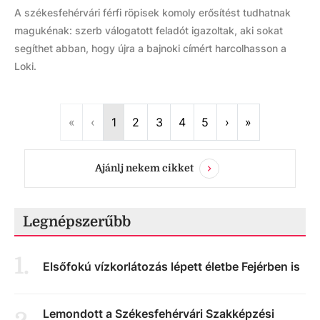
A székesfehérvári férfi röpisek komoly erősítést tudhatnak
magukénak: szerb válogatott feladót igazoltak, aki sokat
segíthet abban, hogy újra a bajnoki címért harcolhasson a
Loki.
First
Previous
Next
Last
«
‹
1
2
3
4
5
›
»
Ajánlj nekem cikket
Legnépszerűbb
1
.
Elsőfokú vízkorlátozás lépett életbe Fejérben is
Lemondott a Székesfehérvári Szakképzési