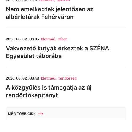
2026. 08. 02., 11:07
Életmód
,
albérlet
Nem emelkedtek jelentősen az
albérletárak Fehérváron
2026. 08. 02., 08:35
Életmód
,
tábor
Vakvezető kutyák érkeztek a SZÉNA
Egyesület táborába
2026. 08. 02., 06:46
Életmód
,
rendőrség
A közgyűlés is támogatja az új
rendőrfőkapitányt
MÉG TÖBB CIKK