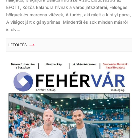
EFOTT, Közös kalandra hívnak a város játszóterei, Felséges
hölgyek és marcona vitézek, A tudós, aki rálelt a királyi párra,
A világot járt cigányprímás. Minderről és sok minden másról
is olv...
LETÖLTÉS