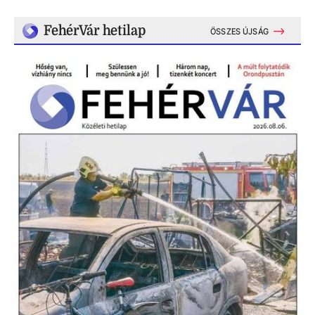
FehérVár hetilap
ÖSSZES ÚJSÁG