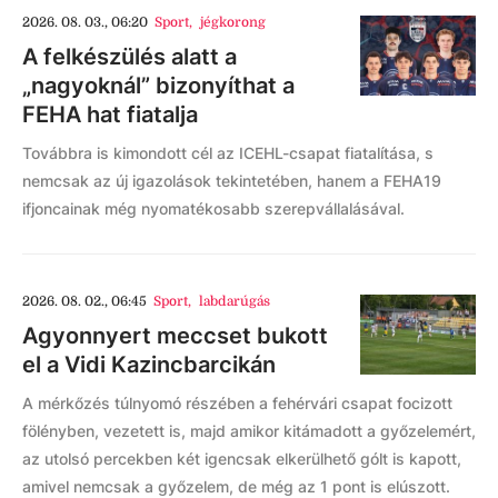
2026. 08. 03., 06:20
Sport
,
jégkorong
A felkészülés alatt a
„nagyoknál” bizonyíthat a
FEHA hat fiatalja
Továbbra is kimondott cél az ICEHL-csapat fiatalítása, s
nemcsak az új igazolások tekintetében, hanem a FEHA19
ifjoncainak még nyomatékosabb szerepvállalásával.
2026. 08. 02., 06:45
Sport
,
labdarúgás
Agyonnyert meccset bukott
el a Vidi Kazincbarcikán
A mérkőzés túlnyomó részében a fehérvári csapat focizott
fölényben, vezetett is, majd amikor kitámadott a győzelemért,
az utolsó percekben két igencsak elkerülhető gólt is kapott,
amivel nemcsak a győzelem, de még az 1 pont is elúszott.