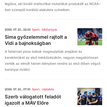
légiósa, aki kiváló statisztikai mutatókat produkált az NCAA-
ben szereplő korábbi alakulata színeiben.
2026. 07. 25., 22:42
Sport
,
labdarúgás
Sima győzelemmel rajtolt a
Vidi a bajnokságban
A fehérvári piros-kékek megmutatták erejüket és
karakterüket az első mérkőzésükön, nagyon magabiztosan
verték az elmúlt három idényben rendre az első ötben végző
baranyai riválist.
2026. 07. 25., 07:35
Sport
,
röplabda
Szerb válogatott feladót
igazolt a MÁV Előre