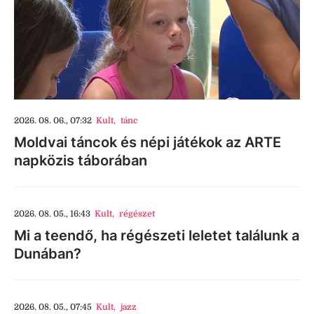
2026. 08. 06., 07:32
Kult
,
tánc
Moldvai táncok és népi játékok az ARTE
napközis táborában
2026. 08. 05., 16:43
Kult
,
régészet
Mi a teendő, ha régészeti leletet találunk a
Dunában?
2026. 08. 05., 07:45
Kult
,
jazz