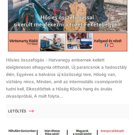
Hősies összefogás - Hatvanegy embernek kellett
ideiglenesen elhagynia otthonát, Új parancsnok a hadosztály
élén, Egyéves a belváros új közösségi tere, Hőség van,
vízhiány nincs, Minden, amit az intermodális csomópontról
tudni kell, Elkezdődtek a Hűség Közös hang és árulás
olvasópróbái, A múlt folyta...
LETÖLTÉS