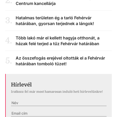
2
.
Centrum kancellárja
Hatalmas területen ég a tarló Fehérvár
3
.
határában, gyorsan terjednek a lángok!
Több lakó már el kellett hagyja otthonát, a
4
.
házak felé terjed a tűz Fehérvár határában
Az összefogás erejével oltották el a Fehérvár
5
.
határában tomboló tüzet!
Hírlevél
Iratkozz fel már most hamarosan induló heti hírlevelünkre!