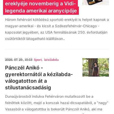
ereklyéje novemberig a Vidi-
legenda amerikai aranycipője
Három fehérvári kötődésű sportoló ereklyéi is helyet kapnak a
magyar-amerikai - és kicsit a Székesfehérvár-Chicago -
kapcsolat jegyében, az USA fennállásának 250. évfordulóján
csütörtöktől látogatható kiállításon..
2026. 07. 29., 10:53
Sport
,
kézilabda
Pánczél Anikó -
gyerektornától a kézilabda-
válogatotton át a
stílustanácsadásig
Dunaújvárosból indulva Fehérváron mutatkozott be a
felnőttek között, majd a korszak hazai élcsapatából, a "nagy"
Vasasból a válogatottba is bekerült Pánczél Anikó, aki ma