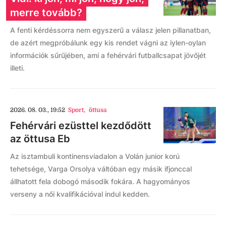
merre tovább?
A fenti kérdéssorra nem egyszerű a válasz jelen pillanatban,
de azért megpróbálunk egy kis rendet vágni az iylen-oylan
információk sűrűjében, ami a fehérvári futballcsapat jövőjét
illeti.
2026. 08. 03., 19:52
Sport
,
öttusa
Fehérvári ezüsttel kezdődött
az öttusa Eb
Az isztambuli kontinensviadalon a Volán junior korú
tehetsége, Varga Orsolya váltóban egy másik ifjonccal
állhatott fela dobogó második fokára. A hagyományos
verseny a női kvalifikációval indul kedden.