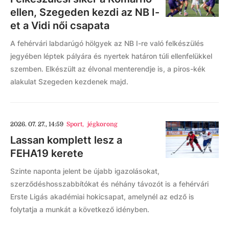
ellen, Szegeden kezdi az NB I-
et a Vidi női csapata
A fehérvári labdarúgó hölgyek az NB I-re való felkészülés
jegyében léptek pályára és nyertek határon túli ellenfelükkel
szemben. Elkészült az élvonal menterendje is, a piros-kék
alakulat Szegeden kezdenek majd.
2026. 07. 27., 14:59
Sport
,
jégkorong
Lassan komplett lesz a
FEHA19 kerete
Szinte naponta jelent be újabb igazolásokat,
szerződéshosszabbítókat és néhány távozót is a fehérvári
Erste Ligás akadémiai hokicsapat, amelynél az edző is
folytatja a munkát a következő idényben.