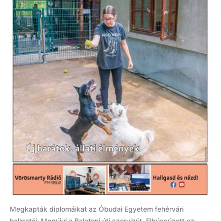
Megkapták diplomáikat az Óbudai Egyetem fehérvári
hallgatói, Megújul a Balatoni úti szervizút, Elbúcsúzott az