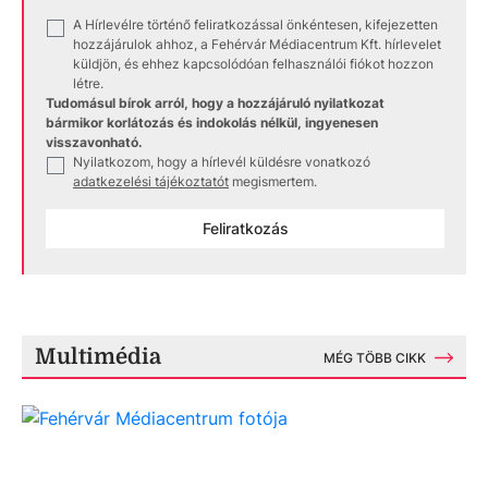
A Hírlevélre történő feliratkozással önkéntesen, kifejezetten
✓
hozzájárulok ahhoz, a Fehérvár Médiacentrum Kft. hírlevelet
küldjön, és ehhez kapcsolódóan felhasználói fiókot hozzon
létre.
Tudomásul bírok arról, hogy a hozzájáruló nyilatkozat
bármikor korlátozás és indokolás nélkül, ingyenesen
visszavonható.
Nyilatkozom, hogy a hírlevél küldésre vonatkozó
✓
adatkezelési tájékoztatót
megismertem.
Feliratkozás
Multimédia
MÉG TÖBB CIKK