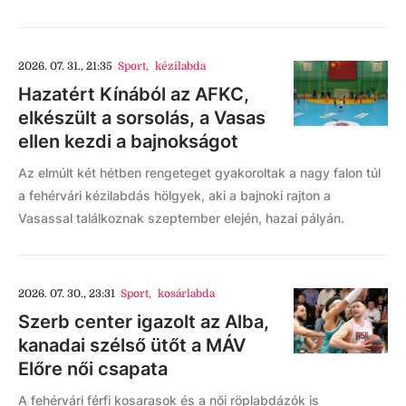
2026. 07. 31., 21:35
Sport
,
kézilabda
Hazatért Kínából az AFKC,
elkészült a sorsolás, a Vasas
ellen kezdi a bajnokságot
Az elmúlt két hétben rengeteget gyakoroltak a nagy falon túl
a fehérvári kézilabdás hölgyek, aki a bajnoki rajton a
Vasassal találkoznak szeptember elején, hazai pályán.
2026. 07. 30., 23:31
Sport
,
kosárlabda
Szerb center igazolt az Alba,
kanadai szélső ütőt a MÁV
Előre női csapata
A fehérvári férfi kosarasok és a női röplabdázók is