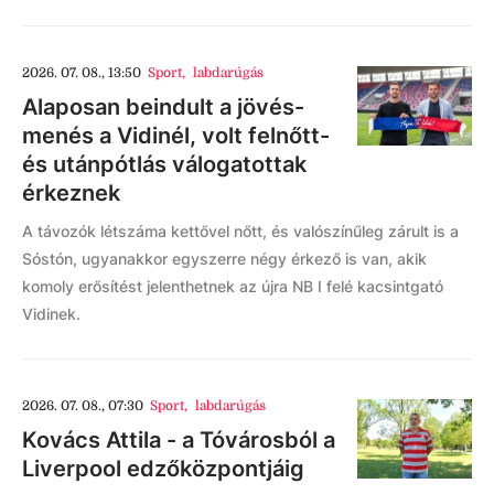
2026. 07. 08., 13:50
Sport
,
labdarúgás
Alaposan beindult a jövés-
menés a Vidinél, volt felnőtt-
és utánpótlás válogatottak
érkeznek
A távozók létszáma kettővel nőtt, és valószínűleg zárult is a
Sóstón, ugyanakkor egyszerre négy érkező is van, akik
komoly erősítést jelenthetnek az újra NB I felé kacsintgató
Vidinek.
2026. 07. 08., 07:30
Sport
,
labdarúgás
Kovács Attila - a Tóvárosból a
Liverpool edzőközpontjáig