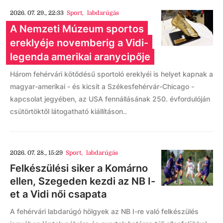
2026. 07. 29., 22:33
Sport
,
labdarúgás
A Nemzeti Múzeum sportos
ereklyéje novemberig a Vidi-
legenda amerikai aranycipője
Három fehérvári kötődésű sportoló ereklyéi is helyet kapnak a
magyar-amerikai - és kicsit a Székesfehérvár-Chicago -
kapcsolat jegyében, az USA fennállásának 250. évfordulóján
csütörtöktől látogatható kiállításon..
2026. 07. 28., 15:29
Sport
,
labdarúgás
Felkészülési siker a Komárno
ellen, Szegeden kezdi az NB I-
et a Vidi női csapata
A fehérvári labdarúgó hölgyek az NB I-re való felkészülés