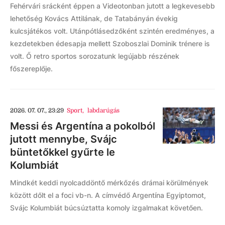
Fehérvári srácként éppen a Videotonban jutott a legkevesebb
lehetőség Kovács Attilának, de Tatabányán évekig
kulcsjátékos volt. Utánpótlásedzőként szintén eredményes, a
kezdetekben édesapja mellett Szoboszlai Dominik trénere is
volt. Ő retro sportos sorozatunk legújabb részének
főszereplője.
2026. 07. 07., 23:29
Sport
,
labdarúgás
Messi és Argentína a pokolból
jutott mennybe, Svájc
büntetőkkel gyűrte le
Kolumbiát
Mindkét keddi nyolcaddöntő mérkőzés drámai körülmények
között dőlt el a foci vb-n. A címvédő Argentína Egyiptomot,
Svájc Kolumbiát búcsúztatta komoly izgalmakat követően.