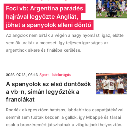
Foci vb: Argentína parádés
hajrával legyőzte Angliát,
jöhet a spanyolok elleni döntő
Az angolok nem bírták a végén a nagy nyomást, igaz, előtte
sem ők uralták a meccset, így teljesen igazságos az
argentinok sikere és fináléba kerülése.
2026. 07. 15., 05:46
Sport
,
labdarúgás
A spanyolok az első döntősök
a vb-n, simán legyőzték a
franciákat
Rodriék elképesztően hatásos, labdabiztos csapatjátékával
semmit sem tudtak kezdeni a gallok, így Mbappé és társai
csak a bronzéremért játszhatnak a világbajnoki helyosztón.