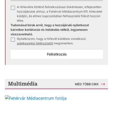
A Hírlevélre történő feliratkozással önkéntesen, kifejezetten
✓
hozzájárulok ahhoz, a Fehérvár Médiacentrum Kft. hírlevelet
küldjön, és ehhez kapcsolódóan felhasználói fiókot hozzon
létre.
Tudomásul bírok arról, hogy a hozzájáruló nyilatkozat
bármikor korlátozás és indokolás nélkül, ingyenesen
visszavonható.
Nyilatkozom, hogy a hírlevél küldésre vonatkozó
✓
adatkezelési tájékoztatót
megismertem.
Feliratkozás
Multimédia
MÉG TÖBB CIKK