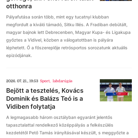
otthonra
Pályafutása során több, mint egy tucatnyi klubban
megfordult a kiváló támadó, Sitku Illés. A Fradiban debütált,
magyar bajnok lett Debrecenben, Magyar Kupa- és Ligakupa
győztes a Vidivel, közben a válogatottban is pályára
léphetett. Ő a főszereplője retrósportos sorozatunk aktuális
epizódjának.
2026. 07. 21., 19:53
Sport
,
labdarúgás
Bejött a tesztelés, Kovács
Dominik és Balázs Teó is a
Vidiben folytatja
A legmagasabb három osztályban egyaránt jelentős
tapasztalattal rendelkező középpályás a felkészülés
kezdetétől Pető Tamás irányításával készült, s meggyőzte a