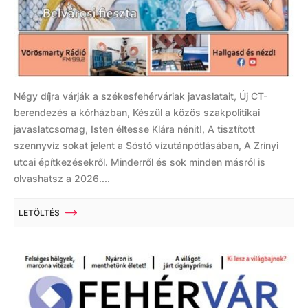
Négy díjra várják a székesfehérváriak javaslatait, Új CT-
berendezés a kórházban, Készül a közös szakpolitikai
javaslatcsomag, Isten éltesse Klára nénit!, A tisztított
szennyvíz sokat jelent a Sóstó vízutánpótlásában, A Zrínyi
utcai építkezésekről. Minderről és sok minden másról is
olvashatsz a 2026....
LETÖLTÉS