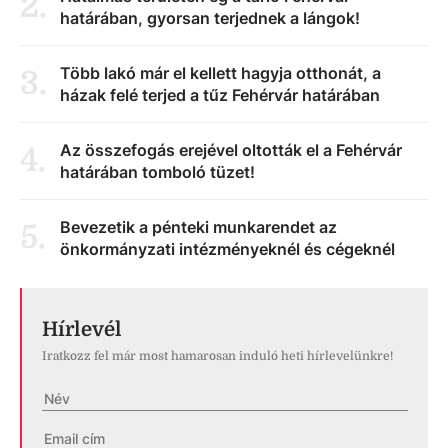
2
.
határában, gyorsan terjednek a lángok!
Több lakó már el kellett hagyja otthonát, a
3
.
házak felé terjed a tűz Fehérvár határában
Az összefogás erejével oltották el a Fehérvár
4
.
határában tomboló tüzet!
Bevezetik a pénteki munkarendet az
5
.
önkormányzati intézményeknél és cégeknél
Hírlevél
Iratkozz fel már most hamarosan induló heti hírlevelünkre!