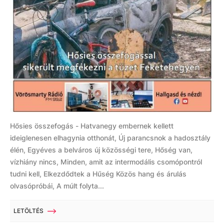
Hősies összefogás - Hatvanegy embernek kellett
ideiglenesen elhagynia otthonát, Új parancsnok a hadosztály
élén, Egyéves a belváros új közösségi tere, Hőség van,
vízhiány nincs, Minden, amit az intermodális csomópontról
tudni kell, Elkezdődtek a Hűség Közös hang és árulás
olvasópróbái, A múlt folyta...
LETÖLTÉS