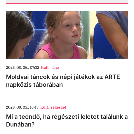
2026. 08. 06., 07:32
Kult
,
tánc
Moldvai táncok és népi játékok az ARTE
napközis táborában
2026. 08. 05., 16:43
Kult
,
régészet
Mi a teendő, ha régészeti leletet találunk a
Dunában?