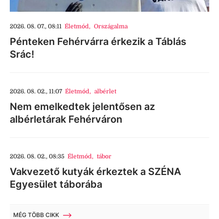
2026. 08. 07., 08:11
Életmód
,
Országalma
Pénteken Fehérvárra érkezik a Táblás
Srác!
2026. 08. 02., 11:07
Életmód
,
albérlet
Nem emelkedtek jelentősen az
albérletárak Fehérváron
2026. 08. 02., 08:35
Életmód
,
tábor
Vakvezető kutyák érkeztek a SZÉNA
Egyesület táborába
MÉG TÖBB CIKK