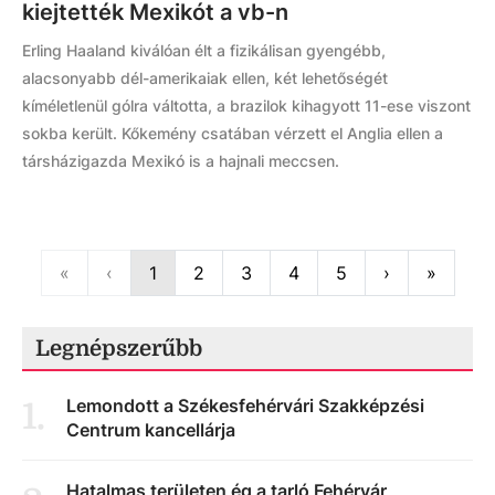
kiejtették Mexikót a vb-n
Erling Haaland kiválóan élt a fizikálisan gyengébb,
alacsonyabb dél-amerikaiak ellen, két lehetőségét
kíméletlenül gólra váltotta, a brazilok kihagyott 11-ese viszont
sokba került. Kőkemény csatában vérzett el Anglia ellen a
társházigazda Mexikó is a hajnali meccsen.
First
Previous
Next
Last
«
‹
1
2
3
4
5
›
»
Legnépszerűbb
Lemondott a Székesfehérvári Szakképzési
1
.
Centrum kancellárja
Hatalmas területen ég a tarló Fehérvár