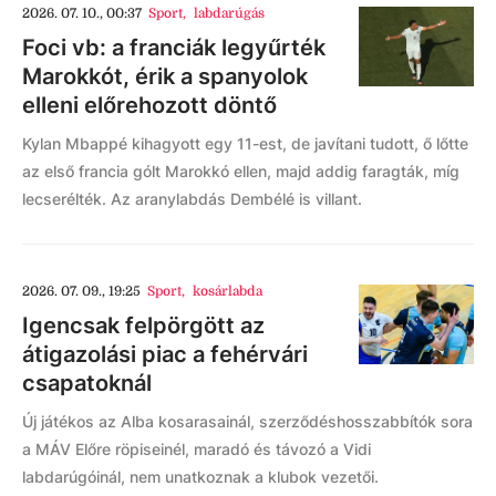
2026. 07. 10., 00:37
Sport
,
labdarúgás
Foci vb: a franciák legyűrték
Marokkót, érik a spanyolok
elleni előrehozott döntő
Kylan Mbappé kihagyott egy 11-est, de javítani tudott, ő lőtte
az első francia gólt Marokkó ellen, majd addig faragták, míg
lecserélték. Az aranylabdás Dembélé is villant.
2026. 07. 09., 19:25
Sport
,
kosárlabda
Igencsak felpörgött az
átigazolási piac a fehérvári
csapatoknál
Új játékos az Alba kosarasainál, szerződéshosszabbítók sora
a MÁV Előre röpiseinél, maradó és távozó a Vidi
labdarúgóinál, nem unatkoznak a klubok vezetői.