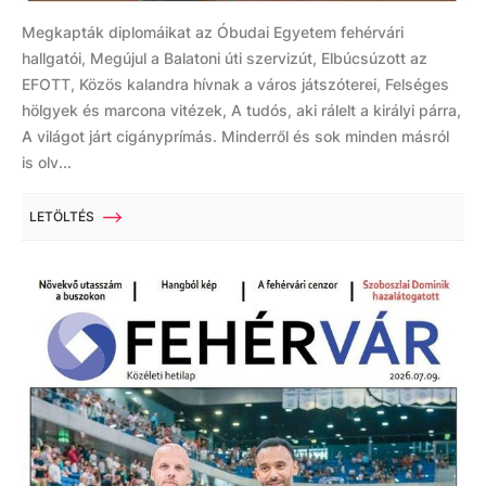
Megkapták diplomáikat az Óbudai Egyetem fehérvári
hallgatói, Megújul a Balatoni úti szervizút, Elbúcsúzott az
EFOTT, Közös kalandra hívnak a város játszóterei, Felséges
hölgyek és marcona vitézek, A tudós, aki rálelt a királyi párra,
A világot járt cigányprímás. Minderről és sok minden másról
is olv...
LETÖLTÉS