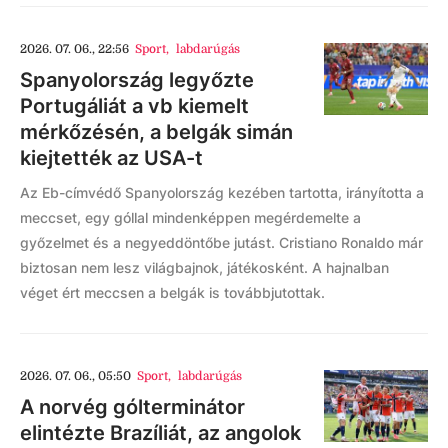
2026. 07. 06., 22:56
Sport
,
labdarúgás
Spanyolország legyőzte
Portugáliát a vb kiemelt
mérkőzésén, a belgák simán
kiejtették az USA-t
Az Eb-címvédő Spanyolország kezében tartotta, irányította a
meccset, egy góllal mindenképpen megérdemelte a
győzelmet és a negyeddöntőbe jutást. Cristiano Ronaldo már
biztosan nem lesz világbajnok, játékosként. A hajnalban
véget ért meccsen a belgák is továbbjutottak.
2026. 07. 06., 05:50
Sport
,
labdarúgás
A norvég gólterminátor
elintézte Brazíliát, az angolok