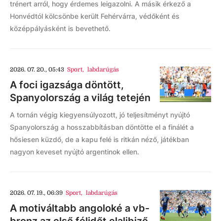
trénert arról, hogy érdemes leigazolni. A másik érkező a
Honvédtól kölcsönbe került Fehérvárra, védőként és
középpályásként is bevethető.
2026. 07. 20., 05:43
Sport
,
labdarúgás
A foci igazsága döntött,
Spanyolország a világ tetején
A tornán végig kiegyensúlyozott, jó teljesítményt nyújtó
Spanyolország a hosszabbításban döntötte el a finálét a
hősiesen küzdő, de a kapu felé is ritkán néző, játékban
nagyon keveset nyújtó argentinok ellen.
2026. 07. 19., 06:39
Sport
,
labdarúgás
A motiváltabb angoloké a vb-