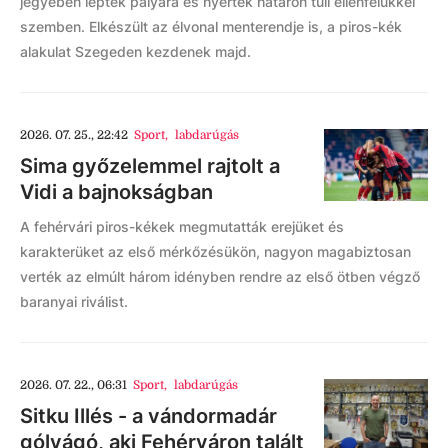
jegyében léptek pályára és nyertek határon túli ellenfelükkel
szemben. Elkészült az élvonal menterendje is, a piros-kék
alakulat Szegeden kezdenek majd.
2026. 07. 25., 22:42
Sport
,
labdarúgás
Sima győzelemmel rajtolt a
Vidi a bajnokságban
A fehérvári piros-kékek megmutatták erejüket és
karakterüket az első mérkőzésükön, nagyon magabiztosan
verték az elmúlt három idényben rendre az első ötben végző
baranyai riválist.
2026. 07. 22., 06:31
Sport
,
labdarúgás
Sitku Illés - a vándormadár
gólvágó, aki Fehérváron talált