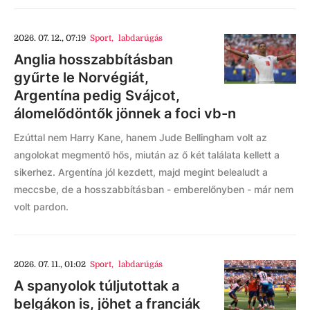
2026. 07. 12., 07:19
Sport
,
labdarúgás
Anglia hosszabbításban
gyűrte le Norvégiát,
Argentína pedig Svájcot,
álomelődöntők jönnek a foci vb-n
Ezúttal nem Harry Kane, hanem Jude Bellingham volt az
angolokat megmentő hős, miután az ő két találata kellett a
sikerhez. Argentína jól kezdett, majd megint belealudt a
meccsbe, de a hosszabbításban - emberelőnyben - már nem
volt pardon.
2026. 07. 11., 01:02
Sport
,
labdarúgás
A spanyolok túljutottak a
belgákon is, jöhet a franciák