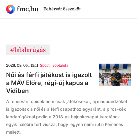
fmc.hu
Fehérvár összeköt
#labdarúgás
2026. 08. 05., 15:11
Sport
,
röplabda
Női és férfi játékost is igazolt
a MÁV Előre, régi-új kapus a
Vidiben
A fehérvári röpisek nem csak játékosokat, új másodedzőket
is igazoltak a női és a férfi csapathoz egyaránt, a piros-kék
labdarúgóknál pedig a 2018-as bajnokcsapat keretének
egyik hálóőre tért vissza, hogy legyen némi rutin Kemenes
mellett.