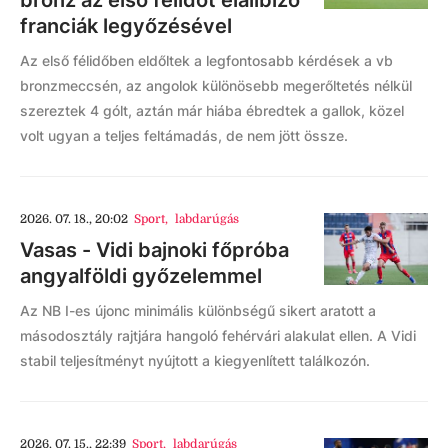
bronz az első félidőt elalibiző
franciák legyőzésével
Az első félidőben eldőltek a legfontosabb kérdések a vb
bronzmeccsén, az angolok különösebb megerőltetés nélkül
szereztek 4 gólt, aztán már hiába ébredtek a gallok, közel
volt ugyan a teljes feltámadás, de nem jött össze.
2026. 07. 18., 20:02
Sport
,
labdarúgás
Vasas - Vidi bajnoki főpróba
angyalföldi győzelemmel
Az NB I-es újonc minimális különbségű sikert aratott a
másodosztály rajtjára hangoló fehérvári alakulat ellen. A Vidi
stabil teljesítményt nyújtott a kiegyenlített találkozón.
2026. 07. 15., 22:39
Sport
,
labdarúgás