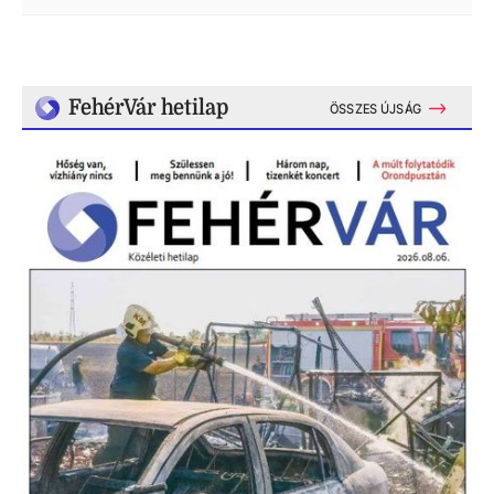
FehérVár hetilap
ÖSSZES ÚJSÁG