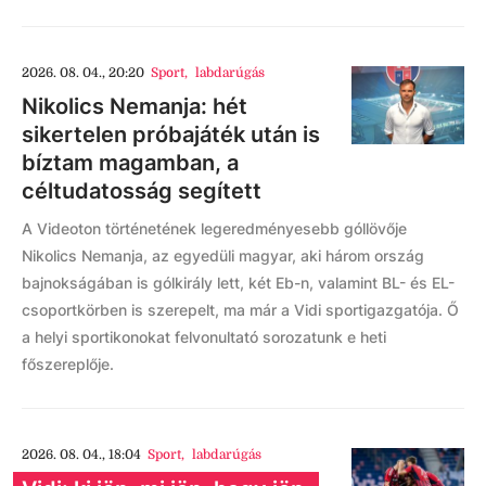
2026. 08. 04., 20:20
Sport
,
labdarúgás
Nikolics Nemanja: hét
sikertelen próbajáték után is
bíztam magamban, a
céltudatosság segített
A Videoton történetének legeredményesebb góllövője
Nikolics Nemanja, az egyedüli magyar, aki három ország
bajnokságában is gólkirály lett, két Eb-n, valamint BL- és EL-
csoportkörben is szerepelt, ma már a Vidi sportigazgatója. Ő
a helyi sportikonokat felvonultató sorozatunk e heti
főszereplője.
2026. 08. 04., 18:04
Sport
,
labdarúgás