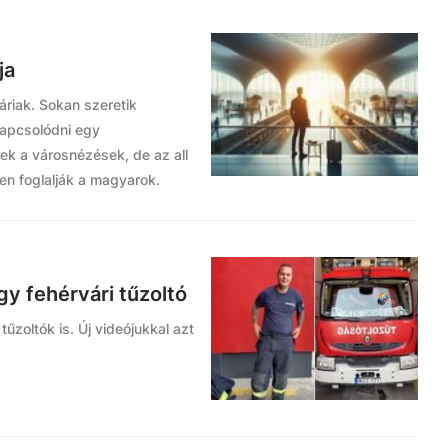
ja
váriak. Sokan szeretik
kapcsolódni egy
űek a városnézések, de az all
sen foglalják a magyarok.
gy fehérvári tűzoltó
tűzoltók is. Új videójukkal azt