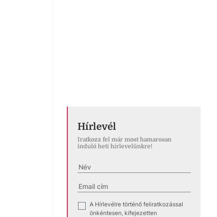
Hírlevél
Iratkozz fel már most hamarosan
induló heti hírlevelünkre!
A Hírlevélre történő feliratkozással
✓
önkéntesen, kifejezetten