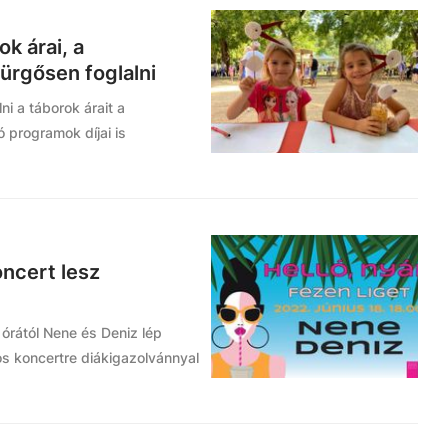
k árai, a
ürgősen foglalni
i a táborok árait a
 programok díjai is
oncert lesz
órától Nene és Deniz lép
s koncertre diákigazolvánnyal