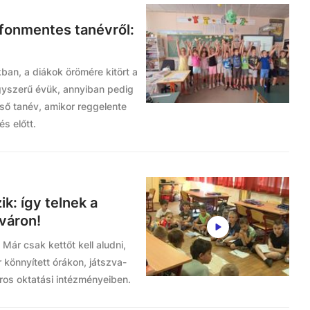
efonmentes tanévről:
kban, a diákok örömére kitört a
gyszerű évük, annyiban pedig
lső tanév, amikor reggelente
és előtt.
k: így telnek a
rváron!
Már csak kettőt kell aludni,
 könnyített órákon, játszva-
áros oktatási intézményeiben.