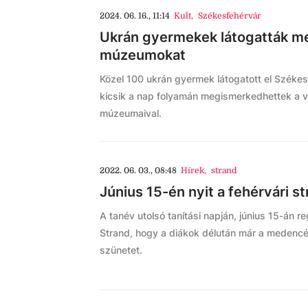
2024. 06. 16., 11:14
Kult
,
Székesfehérvár
Ukrán gyermekek látogatták me
múzeumokat
Közel 100 ukrán gyermek látogatott el Széke
kicsik a nap folyamán megismerkedhettek a v
múzeumaival.
2022. 06. 03., 08:48
Hírek
,
strand
Június 15-én nyit a fehérvári s
A tanév utolsó tanítási napján, június 15-án re
Strand, hogy a diákok délután már a medencé
szünetet.