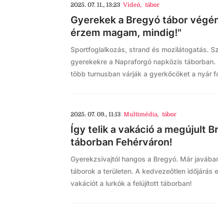
2025. 07. 11., 13:23
Videó
,
tábor
Gyerekek a Bregyó tábor végén:
érzem magam, mindig!"
Sportfoglalkozás, strand és mozilátogatás. 
gyerekekre a Napraforgó napközis táborban. 
több turnusban várják a gyerkőcöket a nyár f
2025. 07. 09., 11:13
Multimédia
,
tábor
Így telik a vakáció a megújult 
táborban Fehérváron!
Gyerekzsivajtól hangos a Bregyó. Már javáb
táborok a területen. A kedvezeőtlen időjárás el
vakációt a lurkók a felújított táborban!