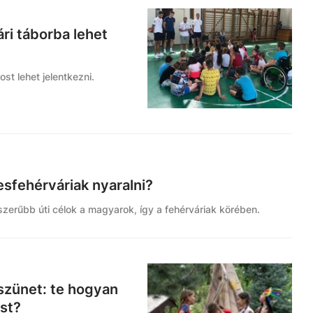
ri táborba lehet
st lehet jelentkezni.
fehérváriak nyaralni?
szerűbb úti célok a magyarok, így a fehérváriak körében.
 szünet: te hogyan
st?