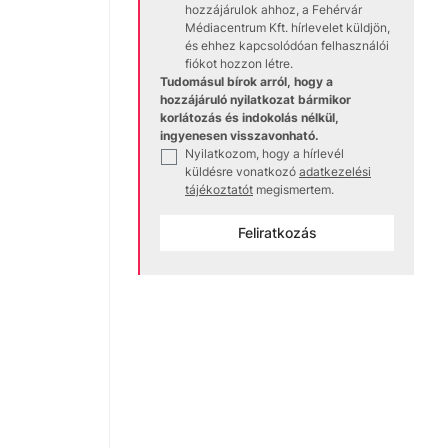
hozzájárulok ahhoz, a Fehérvár
Médiacentrum Kft. hírlevelet küldjön,
és ehhez kapcsolódóan felhasználói
fiókot hozzon létre.
Tudomásul bírok arról, hogy a
hozzájáruló nyilatkozat bármikor
korlátozás és indokolás nélkül,
ingyenesen visszavonható.
Nyilatkozom, hogy a hírlevél
✓
küldésre vonatkozó
adatkezelési
tájékoztatót
megismertem.
Feliratkozás