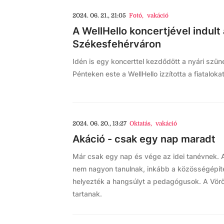
2024. 06. 21., 21:05
Fotó
,
vakáció
A WellHello koncertjével indult
Székesfehérváron
Idén is egy koncerttel kezdődött a nyári szü
Pénteken este a WellHello izzította a fiatalok
2024. 06. 20., 13:27
Oktatás
,
vakáció
Akáció - csak egy nap maradt
Már csak egy nap és vége az idei tanévnek. 
nem nagyon tanulnak, inkább a közösségépítés
helyezték a hangsúlyt a pedagógusok. A Vör
tartanak.