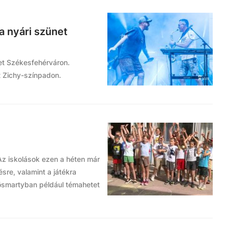
 a nyári szünet
net Székesfehérváron.
at Zichy-színpadon.
Az iskolások ezen a héten már
re, valamint a játékra
ösmartyban például témahetet