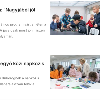
 "Nagyjából jól
Számos program várt a héten a
A java csak most jön, hiszen
olyamán.
Bregyó közi napközis
an dübörögnek a napközis
lenére aktívan töltik a