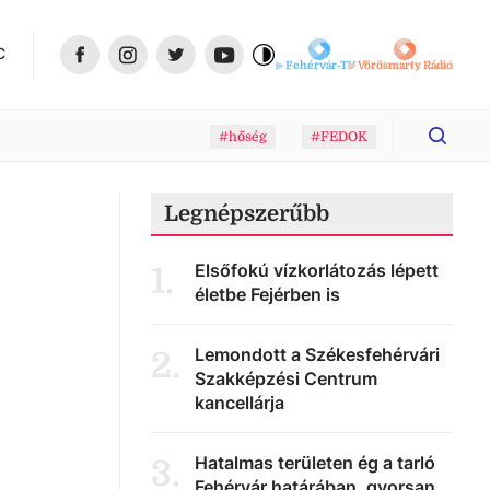
C
Fehérvár-TV
Vörösmarty Rádió
#hőség
#FEDOK
Legnépszerűbb
Elsőfokú vízkorlátozás lépett
1
.
életbe Fejérben is
Lemondott a Székesfehérvári
2
.
Szakképzési Centrum
kancellárja
Hatalmas területen ég a tarló
3
.
Fehérvár határában, gyorsan