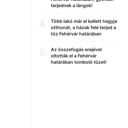
terjednek a lángok!
Több lakó már el kellett hagyja
4
.
otthonát, a házak felé terjed a
tűz Fehérvár határában
Az összefogás erejével
5
.
oltották el a Fehérvár
határában tomboló tüzet!