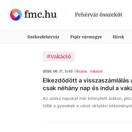
fmc.hu
Fehérvár összeköt
Székesfehérvár
Fejér vármegye
Hírek
#vakáció
2026. 06. 17., 11:45
Oktatás
,
vakáció
Elkezdődött a visszaszámlálás 
csak néhány nap és indul a vak
Az utolsó napokat már könnyített órákon, ját
töltik a gyerekek a város oktatási intézménye