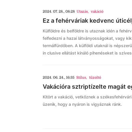
2024. 07. 28., 08:28
Utazás
,
vakáció
Ez a fehérváriak kedvenc úticél
Külföldre és belföldre is utaznak idén a fehér
felfedezni a hazai látványosságokat, vagy ki
termálfürdőben. A külföldi utaknál is népszer
in clusive ellátást kínáló pihenéseket is szíve
2024. 06. 24., 16:35
Stílus
,
tűzoltó
Vakációra sztriptízelte magát e
Kitört a vakáció, vetkőznek a székesfehérvári 
üzenik, hogy a nyáron is vigyáznak ránk.