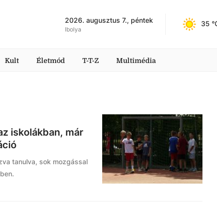
2026. augusztus 7., péntek
35
 °
Ibolya
Kult
Életmód
T-T-Z
Multimédia
az iskolákban, már
áció
szva tanulva, sok mozgással
iben.