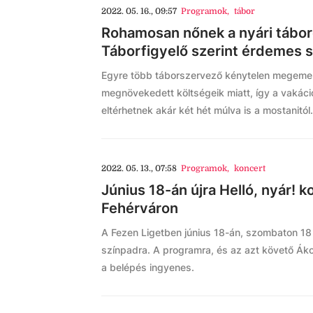
2022. 05. 16., 09:57
Programok
,
tábor
Rohamosan nőnek a nyári táboro
Táborfigyelő szerint érdemes s
Egyre több táborszervező kénytelen megemeln
megnövekedett költségeik miatt, így a vakáció
eltérhetnek akár két hét múlva is a mostanitól.
2022. 05. 13., 07:58
Programok
,
koncert
Június 18-án újra Helló, nyár! k
Fehérváron
A Fezen Ligetben június 18-án, szombaton 18 
színpadra. A programra, és az azt követő Áko
a belépés ingyenes.