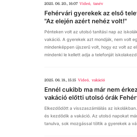
2025. 06. 20., 16:07
Videó
,
tanév
Fehérvári gyerekek az első tel
"Az elején azért nehéz volt!"
Pénteken volt az utolsó tanítási nap az iskolá
vakáció. A gyerekek azt mondják, nem volt e
mindenképpen újszerű volt, hogy ez volt az e
mindenki le kellett adja a telefonját iskolakezd
2025. 06. 18., 15:15
Videó
,
vakáció
Ennél cukibb ma már nem érkezi
vakáció előtti utolsó órák Fehé
Elkezdődött a visszaszámlálás az iskolákban. 
és kezdődik a vakáció. Az utolsó napokat már
tanulva, sok mozgással töltik a gyerekek a v