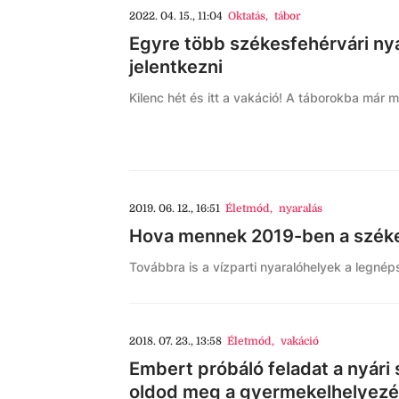
2022. 04. 15., 11:04
Oktatás
,
tábor
Egyre több székesfehérvári nyá
jelentkezni
Kilenc hét és itt a vakáció! A táborokba már mo
2019. 06. 12., 16:51
Életmód
,
nyaralás
Hova mennek 2019-ben a székes
Továbbra is a vízparti nyaralóhelyek a legnép
2018. 07. 23., 13:58
Életmód
,
vakáció
Embert próbáló feladat a nyári
oldod meg a gyermekelhelyezé