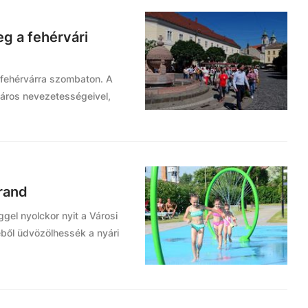
g a fehérvári
sfehérvárra szombaton. A
áros nevezetességeivel,
trand
ggel nyolckor nyit a Városi
ből üdvözölhessék a nyári