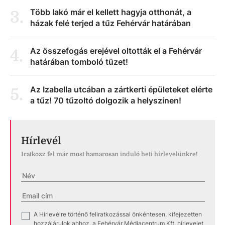
Több lakó már el kellett hagyja otthonát, a
3
.
házak felé terjed a tűz Fehérvár határában
Az összefogás erejével oltották el a Fehérvár
4
.
határában tomboló tüzet!
Az Izabella utcában a zártkerti épületeket elérte
5
.
a tűz! 70 tűzoltó dolgozik a helyszínen!
Hírlevél
Iratkozz fel már most hamarosan induló heti hírlevelünkre!
A Hírlevélre történő feliratkozással önkéntesen, kifejezetten
✓
hozzájárulok ahhoz, a Fehérvár Médiacentrum Kft. hírlevelet