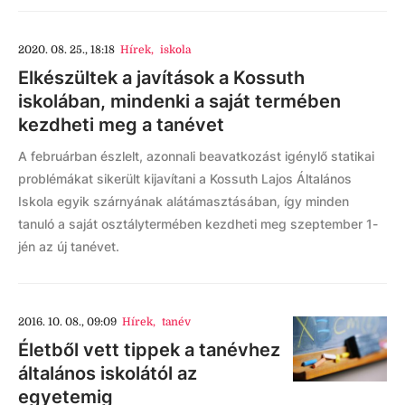
2020. 08. 25., 18:18
Hírek
,
iskola
Elkészültek a javítások a Kossuth
iskolában, mindenki a saját termében
kezdheti meg a tanévet
A februárban észlelt, azonnali beavatkozást igénylő statikai
problémákat sikerült kijavítani a Kossuth Lajos Általános
Iskola egyik szárnyának alátámasztásában, így minden
tanuló a saját osztálytermében kezdheti meg szeptember 1-
jén az új tanévet.
2016. 10. 08., 09:09
Hírek
,
tanév
Életből vett tippek a tanévhez
általános iskolától az
egyetemig