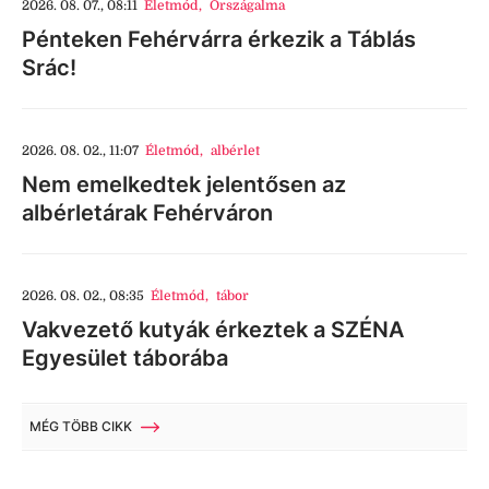
2026. 08. 07., 08:11
Életmód
,
Országalma
Pénteken Fehérvárra érkezik a Táblás
Srác!
2026. 08. 02., 11:07
Életmód
,
albérlet
Nem emelkedtek jelentősen az
albérletárak Fehérváron
2026. 08. 02., 08:35
Életmód
,
tábor
Vakvezető kutyák érkeztek a SZÉNA
Egyesület táborába
MÉG TÖBB CIKK