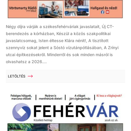
Négy díjra várják a székesfehérváriak javaslatait, Új CT-
berendezés a kórházban, Készül a közös szakpolitikai
javaslatcsomag, Isten éltesse Klára nénit!, A tisztított
szennyvíz sokat jelent a Sóstó vízutánpótlásában, A Zrínyi
utcai építkezésekről. Minderről és sok minden másról is
olvashatsz a 2026....
LETÖLTÉS