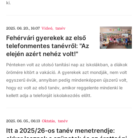
ki.
2025. 06. 20., 16:07
Videó
,
tanév
Fehérvári gyerekek az első
telefonmentes tanévről: "Az
elején azért nehéz volt!"
Pénteken volt az utolsó tanítási nap az iskolákban, a diákok
örömére kitört a vakáció. A gyerekek azt mondják, nem volt
egyszerű évük, annyiban pedig mindenképpen újszerű volt,
hogy ez volt az első tanév, amikor reggelente mindenki le
kellett adja a telefonját iskolakezdés előtt.
2025. 06. 05., 06:13
Oktatás
,
tanév
Itt a 2025/26-os tanév menetrendje: