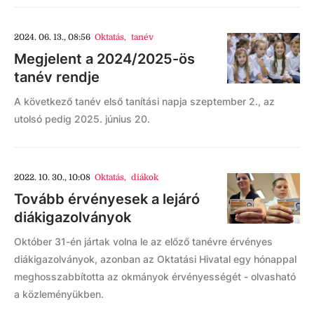
2024. 06. 13., 08:56
Oktatás
,
tanév
Megjelent a 2024/2025-ös
tanév rendje
A következő tanév első tanítási napja szeptember 2., az
utolsó pedig 2025. június 20.
2022. 10. 30., 10:08
Oktatás
,
diákok
Tovább érvényesek a lejáró
diákigazolványok
Október 31-én jártak volna le az előző tanévre érvényes
diákigazolványok, azonban az Oktatási Hivatal egy hónappal
meghosszabbította az okmányok érvényességét - olvasható
a közleményükben.