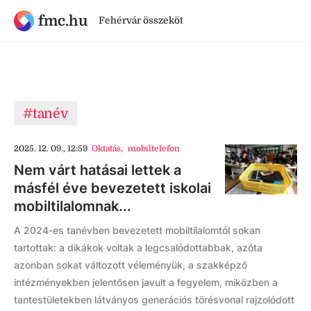
fmc.hu
Fehérvár összeköt
#tanév
2025. 12. 09., 12:59
Oktatás
,
mobiltelefon
Nem várt hatásai lettek a
másfél éve bevezetett iskolai
mobiltilalomnak...
A 2024-es tanévben bevezetett mobiltilalomtól sokan
tartottak: a dikákok voltak a legcsalódottabbak, azóta
azonban sokat változott véleményük, a szakképző
intézményekben jelentősen javult a fegyelem, miközben a
tantestületekben látványos generációs törésvonal rajzolódott