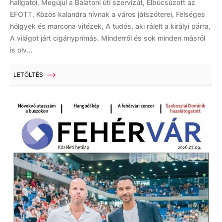
hallgatói, Megújul a Balatoni úti szervizút, Elbúcsúzott az
EFOTT, Közös kalandra hívnak a város játszóterei, Felséges
hölgyek és marcona vitézek, A tudós, aki rálelt a királyi párra,
A világot járt cigányprímás. Minderről és sok minden másról
is olv...
LETÖLTÉS