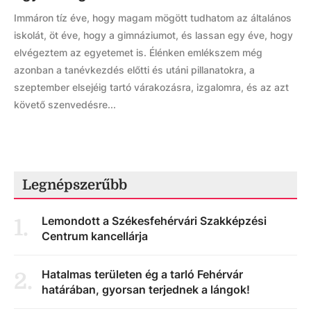
Immáron tíz éve, hogy magam mögött tudhatom az általános
iskolát, öt éve, hogy a gimnáziumot, és lassan egy éve, hogy
elvégeztem az egyetemet is. Élénken emlékszem még
azonban a tanévkezdés előtti és utáni pillanatokra, a
szeptember elsejéig tartó várakozásra, izgalomra, és az azt
követő szenvedésre...
Legnépszerűbb
Lemondott a Székesfehérvári Szakképzési
1
.
Centrum kancellárja
Hatalmas területen ég a tarló Fehérvár
2
.
határában, gyorsan terjednek a lángok!