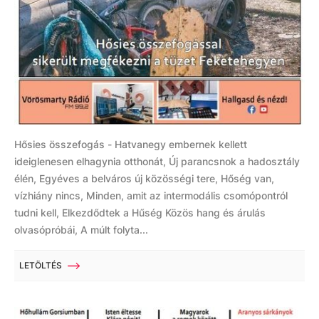
Hősies összefogás - Hatvanegy embernek kellett
ideiglenesen elhagynia otthonát, Új parancsnok a hadosztály
élén, Egyéves a belváros új közösségi tere, Hőség van,
vízhiány nincs, Minden, amit az intermodális csomópontról
tudni kell, Elkezdődtek a Hűség Közös hang és árulás
olvasópróbái, A múlt folyta...
LETÖLTÉS