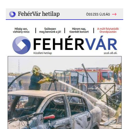
FehérVár hetilap
ÖSSZES ÚJSÁG