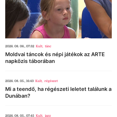
2026. 08. 06., 07:32
Kult
,
tánc
Moldvai táncok és népi játékok az ARTE
napközis táborában
2026. 08. 05., 16:43
Kult
,
régészet
Mi a teendő, ha régészeti leletet találunk a
Dunában?
2026. 08. 05., 07:45
Kult
,
jazz