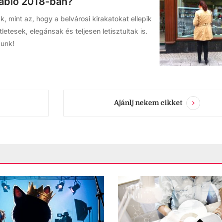
tabló 2018-ban?
, mint az, hogy a belvárosi kirakatokat ellepik
etesek, elegánsak és teljesen letisztultak is.
zunk!
Ajánlj nekem cikket