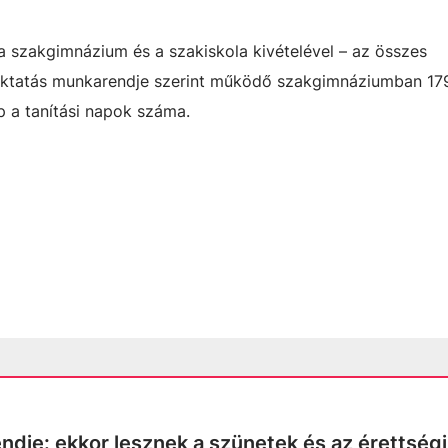
a szakgimnázium és a szakiskola kivételével – az összes
oktatás munkarendje szerint működő szakgimnáziumban 17
 a tanítási napok száma.
ndje: ekkor lesznek a szünetek és az érettségi