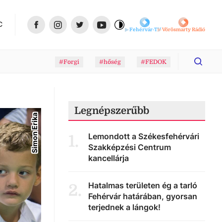
C
Fehérvár-TV
Vörösmarty Rádió
#Forgi
#hőség
#FEDOK
Legnépszerűbb
Simon Erika
Lemondott a Székesfehérvári
1
.
Szakképzési Centrum
kancellárja
Hatalmas területen ég a tarló
2
.
Fehérvár határában, gyorsan
terjednek a lángok!