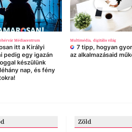
ehérvár Médiacentrum
Multimédia
,
digitális világ
san itt a Királyi
7 tipp, hogyan gyor
i pedig egy igazán
az alkalmazásaid mű
loggal készülünk
Néhány nap, és fény
tokra!
ód
Zöld