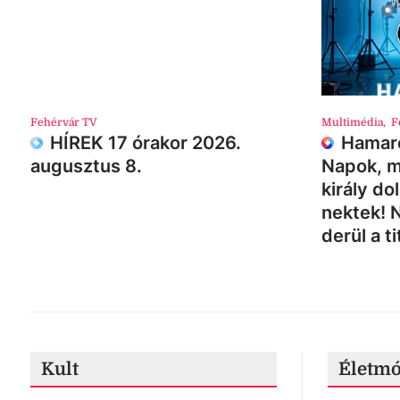
Fehérvár TV
Multimédia
,
F
HÍREK 17 órakor 2026.
Hamaro
augusztus 8.
Napok, m
király do
nektek! 
derül a ti
Kult
Életm