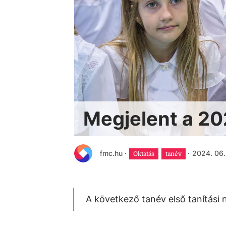
Megjelent a 20
fmc.hu
·
·
2024. 06.
Oktatás
tanév
A következő tanév első tanítási 