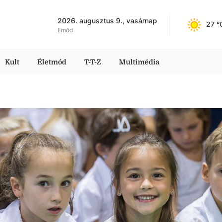
2026. augusztus 9., vasárnap
27
 °
Emőd
Kult
Életmód
T-T-Z
Multimédia