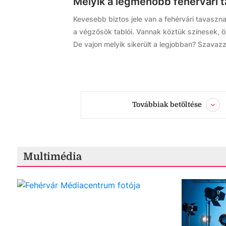
Melyik a legmenőbb fehérvári 
Kevesebb biztos jele van a fehérvári tavasznak
a végzősök tablói. Vannak köztük színesek, ötl
De vajon melyik sikerült a legjobban? Szavaz
Továbbiak betöltése
Multimédia