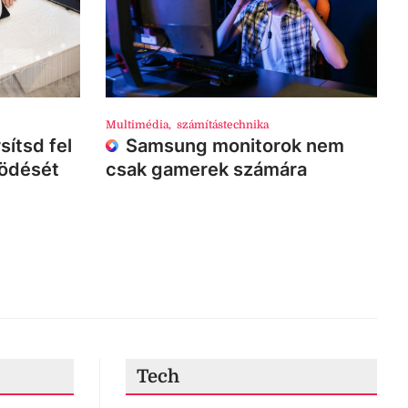
Multimédia
,
számítástechnika
sítsd fel
Samsung monitorok nem
ködését
csak gamerek számára
Tech