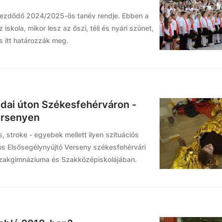
kezdődő 2024/2025-ös tanév rendje. Ebben a
iskola, mikor lesz az őszi, téli és nyári szünet,
is itt határozzák meg.
udai úton Székesfehérváron -
ersenyen
, stroke - egyebek mellett ilyen szituációs
os Elsősegélynyújtó Verseny székesfehérvári
 Szakgimnáziuma és Szakközépiskolájában.