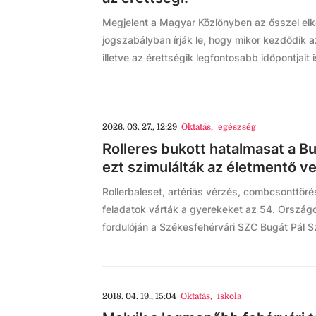
Megjelent a Magyar Közlönyben az ősszel el
jogszabályban írják le, hogy mikor kezdődik az 
illetve az érettségik legfontosabb időpontjait 
2026. 03. 27., 12:29
Oktatás
,
egészség
Rolleres bukott hatalmasat a B
ezt szimulálták az életmentő v
Rollerbaleset, artériás vérzés, combcsonttörés
feladatok várták a gyerekeket az 54. Ország
fordulóján a Székesfehérvári SZC Bugát Pál
2018. 04. 19., 15:04
Oktatás
,
iskola