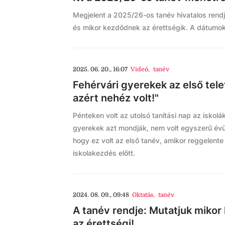
Megjelent a 2025/26-os tanév hivatalos rendje:
és mikor kezdődnek az érettségik. A dátumok
2025. 06. 20., 16:07
Videó
,
tanév
Fehérvári gyerekek az első tele
azért nehéz volt!"
Pénteken volt az utolsó tanítási nap az iskolá
gyerekek azt mondják, nem volt egyszerű évü
hogy ez volt az első tanév, amikor reggelente m
iskolakezdés előtt.
2024. 08. 09., 09:48
Oktatás
,
tanév
A tanév rendje: Mutatjuk mikor 
az érettségi!