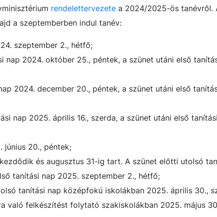
yminisztérium
rendelettervezete
a 2024/2025-ös tanévről. 
majd a szeptemberben indul tanév:
4. szeptember 2., hétfő;
ási nap 2024. október 25., péntek, a szünet utáni első tanítá
 nap 2024. december 20., péntek, a szünet utáni első tanítá
tási nap 2025. április 16., szerda, a szünet utáni első tanítás
 június 20., péntek;
kezdődik és augusztus 31-ig tart. A szünet előtti utolsó tan
első tanítási nap 2025. szeptember 2., hétfő;
só tanítási nap középfokú iskolákban 2025. április 30., sz
 való felkészítést folytató szakiskolákban 2025. május 30