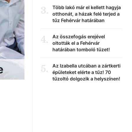
Több lakó már el kellett hagyja
3
.
otthonát, a házak felé terjed a
tűz Fehérvár határában
Az összefogás erejével
4
.
oltották el a Fehérvár
határában tomboló tüzet!
e
Az Izabella utcában a zártkerti
5
.
épületeket elérte a tűz! 70
tűzoltó dolgozik a helyszínen!