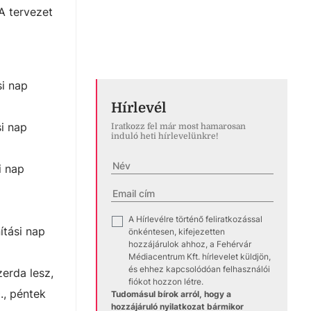
A tervezet
si nap
Hírlevél
si nap
Iratkozz fel már most hamarosan
induló heti hírlevelünkre!
i nap
A Hírlevélre történő feliratkozással
✓
ítási nap
önkéntesen, kifejezetten
hozzájárulok ahhoz, a Fehérvár
Médiacentrum Kft. hírlevelet küldjön,
és ehhez kapcsolódóan felhasználói
erda lesz,
fiókot hozzon létre.
., péntek
Tudomásul bírok arról, hogy a
hozzájáruló nyilatkozat bármikor