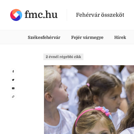
fmc.hu
Fehérvár összeköt
Székesfehérvár
Fejér vármegye
Hírek
2 évnél régebbi cikk