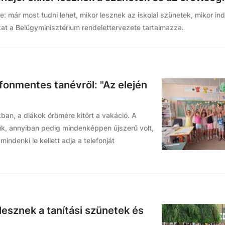
 már most tudni lehet, mikor lesznek az iskolai szünetek, mikor indu
at a Belügyminisztérium rendelettervezete tartalmazza.
fonmentes tanévről: "Az elején
kban, a diákok örömére kitört a vakáció. A
k, annyiban pedig mindenképpen újszerű volt,
indenki le kellett adja a telefonját
lesznek a tanítási szünetek és