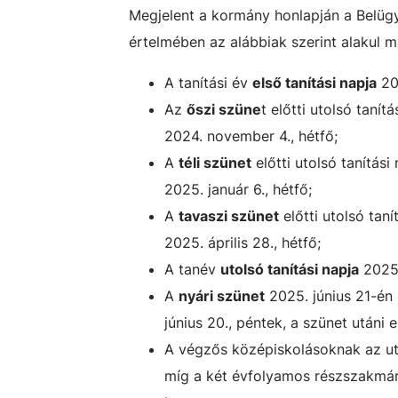
Megjelent a kormány honlapján a Belüg
értelmében az alábbiak szerint alakul 
A tanítási év
első tanítási napja
202
Az
őszi szüne
t előtti utolsó tanít
2024. november 4., hétfő;
A
téli szünet
előtti utolsó tanítási
2025. január 6., hétfő;
A
tavaszi szünet
előtti utolsó taní
2025. április 28., hétfő;
A tanév
utolsó tanítási napja
2025.
A
nyári szünet
2025. június 21-én 
június 20., péntek, a szünet utáni 
A végzős középiskolásoknak az utol
míg a két évfolyamos részszakmára