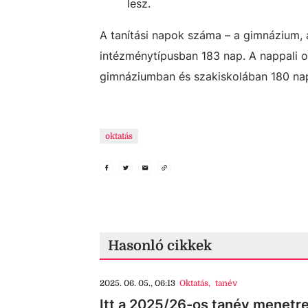
lesz.
A tanítási napok száma – a gimnázium, 
intézménytípusban 183 nap. A nappali 
gimnáziumban és szakiskolában 180 nap
oktatás
Hasonló cikkek
2025. 06. 05., 06:13
Oktatás
,
tanév
Itt a 2025/26-os tanév menetre