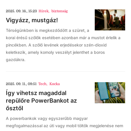
2025. 09. 16., 15:23
Hírek
,
biztonság
Vigyázz, mustgáz!
Térségünkben is megkezdődött a szüret, a
korai érésű szőlők esetében azonban már a mustot érlelik a
pincékben. A szőlő levének erjedésekor szén-dioxid
keletkezik, amely komoly veszélyt jelenthet a boros
gazdákra.
2025. 09. 11., 09:51
Tech
,
Kocka
Így vihetsz magaddal
repülőre PowerBankot az
ősztől
A powerbankok vagy egyszerűbb magyar
megfogalmazással az úti vagy mobil töltők megjelenése nem