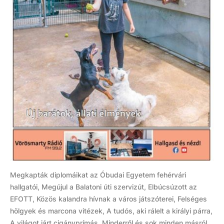
Megkapták diplomáikat az Óbudai Egyetem fehérvári
hallgatói, Megújul a Balatoni úti szervizút, Elbúcsúzott az
EFOTT, Közös kalandra hívnak a város játszóterei, Felséges
hölgyek és marcona vitézek, A tudós, aki rálelt a királyi párra,
A világot járt cigányprímás. Minderről és sok minden másról