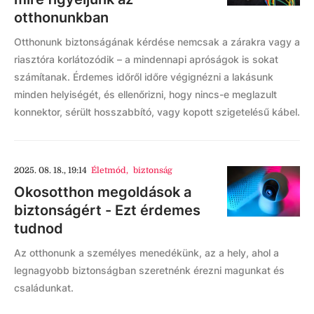
otthonunkban
Otthonunk biztonságának kérdése nemcsak a zárakra vagy a
riasztóra korlátozódik – a mindennapi apróságok is sokat
számítanak. Érdemes időről időre végignézni a lakásunk
minden helyiségét, és ellenőrizni, hogy nincs-e meglazult
konnektor, sérült hosszabbító, vagy kopott szigetelésű kábel.
2025. 08. 18., 19:14
Életmód
,
biztonság
Okosotthon megoldások a
biztonságért - Ezt érdemes
tudnod
Az otthonunk a személyes menedékünk, az a hely, ahol a
legnagyobb biztonságban szeretnénk érezni magunkat és
családunkat.