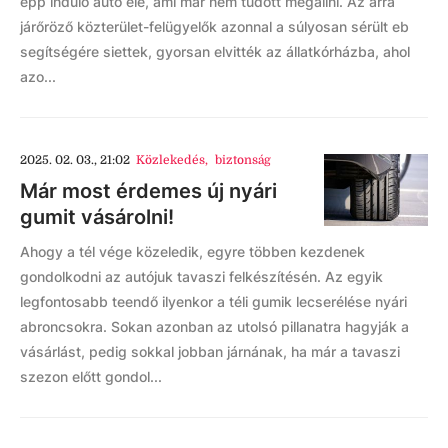
épp induló autó elé, ami már nem tudott megállni. Az arra
járőröző közterület-felügyelők azonnal a súlyosan sérült eb
segítségére siettek, gyorsan elvitték az állatkórházba, ahol
azo...
2025. 02. 03., 21:02
Közlekedés
,
biztonság
Már most érdemes új nyári
gumit vásárolni!
Ahogy a tél vége közeledik, egyre többen kezdenek
gondolkodni az autójuk tavaszi felkészítésén. Az egyik
legfontosabb teendő ilyenkor a téli gumik lecserélése nyári
abroncsokra. Sokan azonban az utolsó pillanatra hagyják a
vásárlást, pedig sokkal jobban járnának, ha már a tavaszi
szezon előtt gondol...