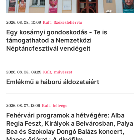
2026. 08. 08., 10:09
Kult
,
Székesfehérvár
Egy kosárnyi gondoskodás - Te is
támogathatod a Nemzetközi
Néptáncfesztivál vendégeit
2026. 08. 08., 06:29
Kult
,
művészet
Emlékmű a háború áldozataiért
2026. 08. 07., 12:06
Kult
,
hétvége
Fehérvári programok a hétvégére: Alba
Regia Feszt, Királyok a Belvárosban, Palya
Bea és Szokolay Dongó Balázs koncert,
Mancs őrjárat : A dínófilm