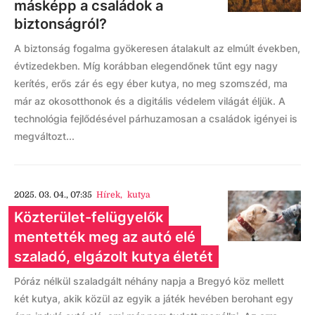
másképp a családok a
biztonságról?
A biztonság fogalma gyökeresen átalakult az elmúlt években,
évtizedekben. Míg korábban elegendőnek tűnt egy nagy
kerítés, erős zár és egy éber kutya, no meg szomszéd, ma
már az okosotthonok és a digitális védelem világát éljük. A
technológia fejlődésével párhuzamosan a családok igényei is
megváltozt...
2025. 03. 04., 07:35
Hírek
,
kutya
Közterület-felügyelők
mentették meg az autó elé
szaladó, elgázolt kutya életét
Póráz nélkül szaladgált néhány napja a Bregyó köz mellett
két kutya, akik közül az egyik a játék hevében berohant egy