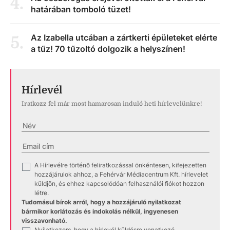
4
.
határában tomboló tüzet!
Az Izabella utcában a zártkerti épületeket elérte
5
.
a tűz! 70 tűzoltó dolgozik a helyszínen!
Hírlevél
Iratkozz fel már most hamarosan induló heti hírlevelünkre!
A Hírlevélre történő feliratkozással önkéntesen, kifejezetten
✓
hozzájárulok ahhoz, a Fehérvár Médiacentrum Kft. hírlevelet
küldjön, és ehhez kapcsolódóan felhasználói fiókot hozzon
létre.
Tudomásul bírok arról, hogy a hozzájáruló nyilatkozat
bármikor korlátozás és indokolás nélkül, ingyenesen
visszavonható.
Nyilatkozom, hogy a hírlevél küldésre vonatkozó