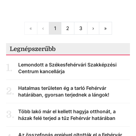
First
Previous
Next
Last
«
‹
1
2
3
›
»
Legnépszerűbb
Lemondott a Székesfehérvári Szakképzési
1
.
Centrum kancellárja
Hatalmas területen ég a tarló Fehérvár
2
.
határában, gyorsan terjednek a lángok!
Több lakó már el kellett hagyja otthonát, a
3
.
házak felé terjed a tűz Fehérvár határában
Az összefogás erejével oltották el a Fehérvár