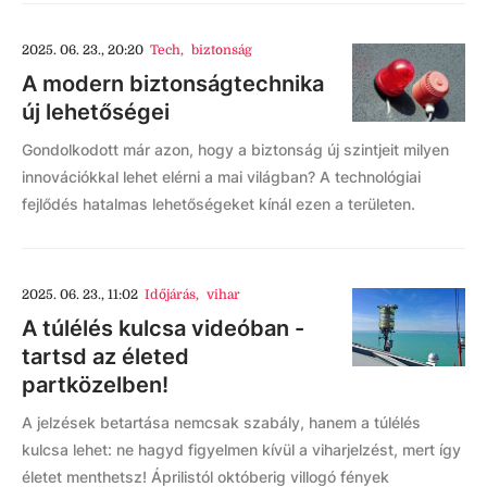
2025. 06. 23., 20:20
Tech
,
biztonság
A modern biztonságtechnika
új lehetőségei
Gondolkodott már azon, hogy a biztonság új szintjeit milyen
innovációkkal lehet elérni a mai világban? A technológiai
fejlődés hatalmas lehetőségeket kínál ezen a területen.
2025. 06. 23., 11:02
Időjárás
,
vihar
A túlélés kulcsa videóban -
tartsd az életed
partközelben!
A jelzések betartása nemcsak szabály, hanem a túlélés
kulcsa lehet: ne hagyd figyelmen kívül a viharjelzést, mert így
életet menthetsz! Áprilistól októberig villogó fények