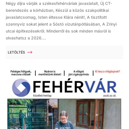
Négy díjra várják a székesfehérváriak javaslatait, Új CT-
berendezés a kórházban, Készül a közös szakpolitikai
javaslatcsomag, Isten éltesse Klára nénit!, A tisztított
szennyvíz sokat jelent a Sóstó vízutánpótlásában, A Zrínyi
utcai építkezésekről. Minderről és sok minden másról is
olvashatsz a 2026....
LETÖLTÉS