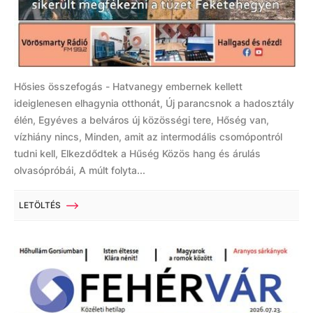
Hősies összefogás - Hatvanegy embernek kellett
ideiglenesen elhagynia otthonát, Új parancsnok a hadosztály
élén, Egyéves a belváros új közösségi tere, Hőség van,
vízhiány nincs, Minden, amit az intermodális csomópontról
tudni kell, Elkezdődtek a Hűség Közös hang és árulás
olvasópróbái, A múlt folyta...
LETÖLTÉS