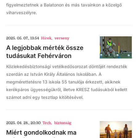
figyelmeztetnek a Balatonon és más tavainkon a közelgő
viharveszélyre.
2025. 05. 07., 13:54
Hírek
,
verseny
A legjobbak mérték össze
tudásukat Fehérváron
Közlekedésbiztonsági vetélkedősorozat döntőjét rendezték
szerdán az István Király Általános Iskolában. A
megmérettetésre 13 iskola 55 tanulója érkezett, akiknek
kerékpáros ügyességükről, illetve KRESZ tudásukból kellett
számot adni egy tesztlap kitöltésével.
2025. 04. 28., 20:30
Tech
,
biztonság
Miért gondolkodnak ma