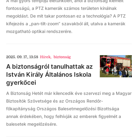
A mai gyors tempójú életünkben, ahol a biztonság kiemelt
fontosságú, a PTZ kamerák számos területen kínálnak
megoldást. De mit takar pontosan ez a technológia? A PTZ
kifejezés a „pan-tilt-zoom” szavakból áll, utalva a kamerák
mozgatható optikai rendszerére.
2025. 09. 17., 13:58
Hírek
,
biztonság
A biztonságról tanulhattak az
István Király Általános Iskola
gyerkőcei
A Biztonság Hetét már kilencedik éve szervezi meg a Magyar
Biztosítók Szövetsége és az Országos Rendőr-
főkapitányság Országos Balesetmegelőzési Bizottsága
annak érdekében, hogy felhívják az emberek figyelmét a
balesetek megelőzésére.