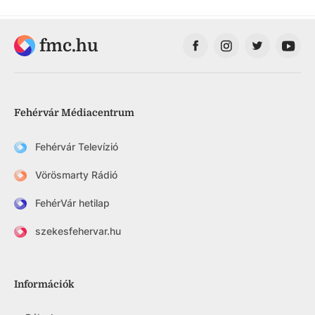
fmc.hu
Fehérvár Médiacentrum
Fehérvár Televízió
Vörösmarty Rádió
FehérVár hetilap
szekesfehervar.hu
Információk