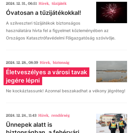
2024. 12. 31., 06:51
Hírek
,
tűzijáték
Óvatosan a tűzijátékokkal!
A szilveszteri tűzijátékok biztonságos
használatára hívta fel a figyelmet közleményében az
Országos Katasztrófavédelmi Főigazgatóság szóvivője.
2024. 12. 28., 08:39
Hírek
,
biztonság
Életveszélyes a városi tavak
jegére lépni
Ne kockáztassunk! Azonnal beszakadhat a vékony jégréteg!
2024. 12. 24., 11:43
Hírek
,
rendőrség
Ünnepek alatt is
biztonságban, a fehérvári