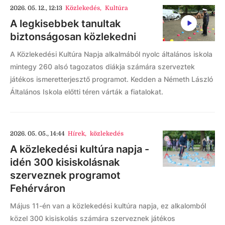
2026. 05. 12., 12:13
Közlekedés
,
Kultúra
A legkisebbek tanultak
biztonságosan közlekedni
A Közlekedési Kultúra Napja alkalmából nyolc általános iskola
mintegy 260 alsó tagozatos diákja számára szerveztek
játékos ismeretterjesztő programot. Kedden a Németh László
Általános Iskola előtti téren várták a fiatalokat.
2026. 05. 05., 14:44
Hírek
,
közlekedés
A közlekedési kultúra napja -
idén 300 kisiskolásnak
szerveznek programot
Fehérváron
Május 11-én van a közlekedési kultúra napja, ez alkalomból
közel 300 kisiskolás számára szerveznek játékos