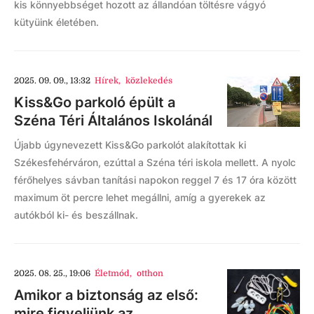
kis könnyebbséget hozott az állandóan töltésre vágyó
kütyüink életében.
2025. 09. 09., 13:32
Hírek
,
közlekedés
Kiss&Go parkoló épült a
Széna Téri Általános Iskolánál
Újabb úgynevezett Kiss&Go parkolót alakítottak ki
Székesfehérváron, ezúttal a Széna téri iskola mellett. A nyolc
férőhelyes sávban tanítási napokon reggel 7 és 17 óra között
maximum öt percre lehet megállni, amíg a gyerekek az
autókból ki- és beszállnak.
2025. 08. 25., 19:06
Életmód
,
otthon
Amikor a biztonság az első:
mire figyeljünk az