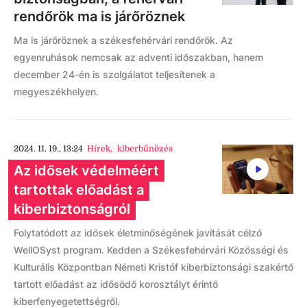
rendőrök ma is járőröznek
Ma is járőröznek a székesfehérvári rendőrök. Az
egyenruhások nemcsak az adventi időszakban, hanem
december 24-én is szolgálatot teljesítenek a
megyeszékhelyen.
2024. 11. 19., 13:24
Hírek
,
kiberbűnözés
Az idősek védelméért
tartottak előadást a
kiberbiztonságról
Folytatódott az idősek életminőségének javítását célzó
WellOSyst program. Kedden a Székesfehérvári Közösségi és
Kulturális Központban Németi Kristóf kiberbiztonsági szakértő
tartott előadást az idősödő korosztályt érintő
kiberfenyegetettségről.