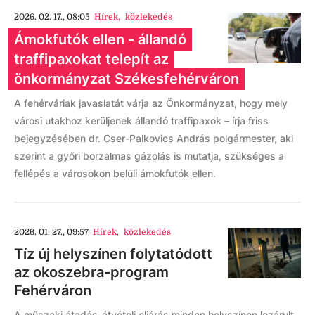
2026. 02. 17., 08:05
Hírek
,
közlekedés
Ámokfutók ellen - állandó
traffipaxokat telepít az
önkormányzat Székesfehérváron
A fehérváriak javaslatát várja az Önkormányzat, hogy mely
városi utakhoz kerüljenek állandó traffipaxok – írja friss
bejegyzésében dr. Cser-Palkovics András polgármester, aki
szerint a győri borzalmas gázolás is mutatja, szükséges a
fellépés a városokon belüli ámokfutók ellen.
2026. 01. 27., 09:57
Hírek
,
közlekedés
Tíz új helyszínen folytatódott
az okoszebra-program
Fehérváron
A műszaki átadás-átvételi eljárás minden helyszínen lezárult.