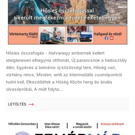
Hősies összefogás - Hatvanegy embernek kellett
ideiglenesen elhagynia otthonát, Új parancsnok a hadosztály
élén, Egyéves a belváros új közösségi tere, Hőség van,
vízhiány nincs, Minden, amit az intermodális csomópontról
tudni kell, Elkezdődtek a Hűség Közös hang és árulás
olvasópróbái, A múlt folyta...
LETÖLTÉS