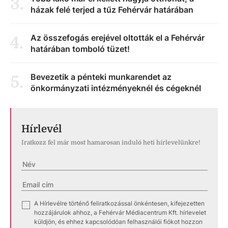
3
.
házak felé terjed a tűz Fehérvár határában
Az összefogás erejével oltották el a Fehérvár
4
.
határában tomboló tüzet!
Bevezetik a pénteki munkarendet az
5
.
önkormányzati intézményeknél és cégeknél
Hírlevél
Iratkozz fel már most hamarosan induló heti hírlevelünkre!
A Hírlevélre történő feliratkozással önkéntesen, kifejezetten
✓
hozzájárulok ahhoz, a Fehérvár Médiacentrum Kft. hírlevelet
küldjön, és ehhez kapcsolódóan felhasználói fiókot hozzon