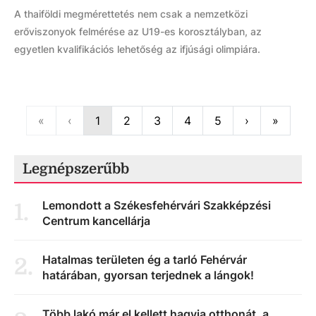
A thaiföldi megmérettetés nem csak a nemzetközi
erőviszonyok felmérése az U19-es korosztályban, az
egyetlen kvalifikációs lehetőség az ifjúsági olimpiára.
First
Previous
Next
Last
«
‹
1
2
3
4
5
›
»
Legnépszerűbb
Lemondott a Székesfehérvári Szakképzési
1
.
Centrum kancellárja
Hatalmas területen ég a tarló Fehérvár
2
.
határában, gyorsan terjednek a lángok!
Több lakó már el kellett hagyja otthonát, a