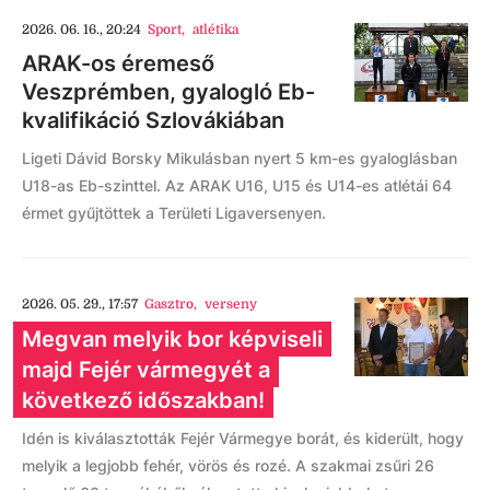
2026. 06. 16., 20:24
Sport
,
atlétika
ARAK-os éremeső
Veszprémben, gyalogló Eb-
kvalifikáció Szlovákiában
Ligeti Dávid Borsky Mikulásban nyert 5 km-es gyaloglásban
U18-as Eb-szinttel. Az ARAK U16, U15 és U14-es atlétái 64
érmet gyűjtöttek a Területi Ligaversenyen.
2026. 05. 29., 17:57
Gasztro
,
verseny
Megvan melyik bor képviseli
majd Fejér vármegyét a
következő időszakban!
Idén is kiválasztották Fejér Vármegye borát, és kiderült, hogy
melyik a legjobb fehér, vörös és rozé. A szakmai zsűri 26