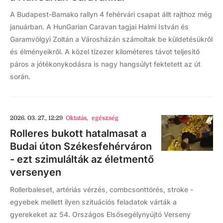
A Budapest-Bamako rallyn 4 fehérvári csapat állt rajthoz még
januárban. A HunGarian Caravan tagjai Halmi István és
Garamvölgyi Zoltán a Városházán számoltak be küldetésükről
és élményeikről. A közel tízezer kilométeres távot teljesítő
páros a jótékonykodásra is nagy hangsúlyt fektetett az út
során.
2026. 03. 27., 12:29
Oktatás
,
egészség
Rolleres bukott hatalmasat a
Budai úton Székesfehérváron
- ezt szimulálták az életmentő
versenyen
Rollerbaleset, artériás vérzés, combcsonttörés, stroke -
egyebek mellett ilyen szituációs feladatok várták a
gyerekeket az 54. Országos Elsősegélynyújtó Verseny