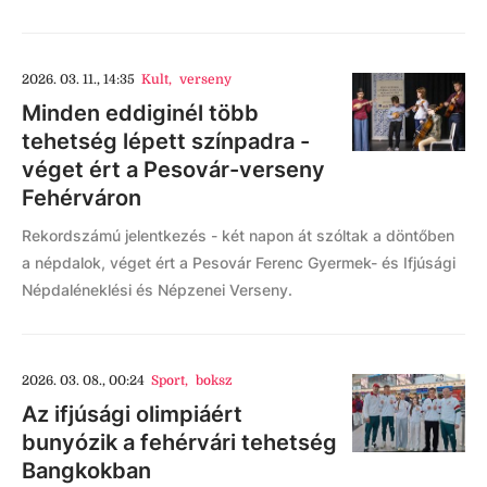
2026. 03. 11., 14:35
Kult
,
verseny
Minden eddiginél több
tehetség lépett színpadra -
véget ért a Pesovár-verseny
Fehérváron
Rekordszámú jelentkezés - két napon át szóltak a döntőben
a népdalok, véget ért a Pesovár Ferenc Gyermek- és Ifjúsági
Népdaléneklési és Népzenei Verseny.
2026. 03. 08., 00:24
Sport
,
boksz
Az ifjúsági olimpiáért
bunyózik a fehérvári tehetség
Bangkokban