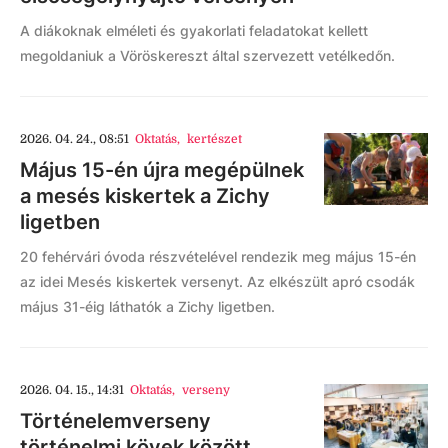
A diákoknak elméleti és gyakorlati feladatokat kellett
megoldaniuk a Vöröskereszt által szervezett vetélkedőn.
2026. 04. 24., 08:51
Oktatás
,
kertészet
Május 15-én újra megépülnek
a mesés kiskertek a Zichy
ligetben
20 fehérvári óvoda részvételével rendezik meg május 15-én
az idei Mesés kiskertek versenyt. Az elkészült apró csodák
május 31-éig láthatók a Zichy ligetben.
2026. 04. 15., 14:31
Oktatás
,
verseny
Történelemverseny
történelmi kövek között