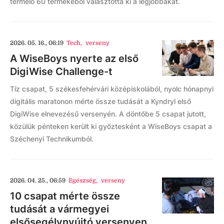
termelő 60 termékéből választotta ki a legjobbakat.
2026. 05. 16., 06:19
Tech
,
verseny
A WiseBoys nyerte az első
DigiWise Challenge-t
Tíz csapat, 5 székesfehérvári középiskolából, nyolc hónapnyi
digitális maratonon mérte össze tudását a Kyndryl első
DigiWise elnevezésű versenyén. A döntőbe 5 csapat jutott,
közülük pénteken került ki győztesként a WiseBoys csapat a
Széchenyi Technikumból.
2026. 04. 25., 06:59
Egészség
,
verseny
10 csapat mérte össze
tudását a vármegyei
elsősegélynyújtó versenyen