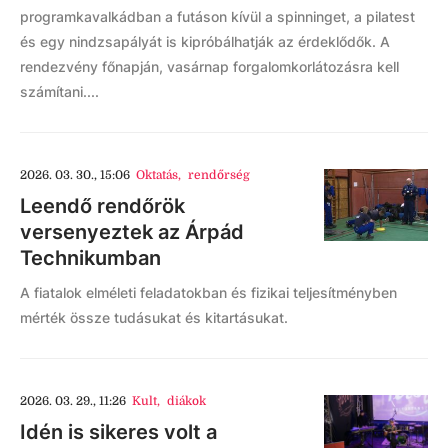
programkavalkádban a futáson kívül a spinninget, a pilatest
és egy nindzsapályát is kipróbálhatják az érdeklődők. A
rendezvény főnapján, vasárnap forgalomkorlátozásra kell
számítani....
2026. 03. 30., 15:06
Oktatás
,
rendőrség
Leendő rendőrök
versenyeztek az Árpád
Technikumban
A fiatalok elméleti feladatokban és fizikai teljesítményben
mérték össze tudásukat és kitartásukat.
2026. 03. 29., 11:26
Kult
,
diákok
Idén is sikeres volt a