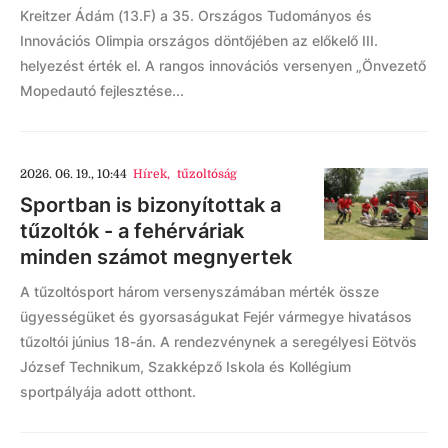
Kreitzer Ádám (13.F) a 35. Országos Tudományos és
Innovációs Olimpia országos döntőjében az előkelő III.
helyezést érték el. A rangos innovációs versenyen „Önvezető
Mopedautó fejlesztése...
2026. 06. 19., 10:44
Hírek
,
tűzoltóság
Sportban is bizonyítottak a
tűzoltók - a fehérváriak
minden számot megnyertek
A tűzoltósport három versenyszámában mérték össze
ügyességüket és gyorsaságukat Fejér vármegye hivatásos
tűzoltói június 18-án. A rendezvénynek a seregélyesi Eötvös
József Technikum, Szakképző Iskola és Kollégium
sportpályája adott otthont.