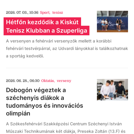
2026. 07. 03., 10:36
Sport
,
tenisz
Hétfőn kezdődik a Kiskút
Tenisz Klubban a Szuperliga
A versenyen a fehérvári versenyzők mellett a korábbi
fehérvári testvérpárral, az Udvardi lányokkal is találkozhatnak
a sportág kedvelői.
2026. 06. 28., 06:30
Oktatás
,
verseny
Dobogón végeztek a
széchenyis diákok a
tudományos és innovációs
olimpián
A Székesfehérvári Szakképzési Centrum Széchenyi István
Műszaki Technikumának két diákja, Preseka Zoltán (13.F) és