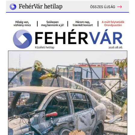
FehérVár hetilap
ÖSSZES ÚJSÁG