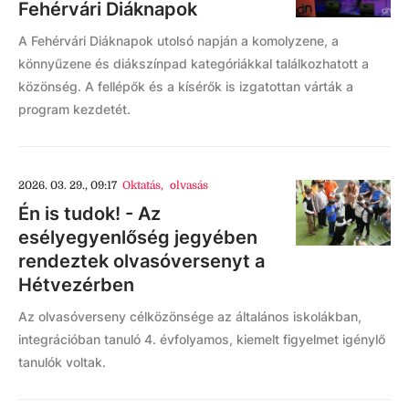
Fehérvári Diáknapok
A Fehérvári Diáknapok utolsó napján a komolyzene, a
könnyűzene és diákszínpad kategóriákkal találkozhatott a
közönség. A fellépők és a kísérők is izgatottan várták a
program kezdetét.
2026. 03. 29., 09:17
Oktatás
,
olvasás
Én is tudok! - Az
esélyegyenlőség jegyében
rendeztek olvasóversenyt a
Hétvezérben
Az olvasóverseny célközönsége az általános iskolákban,
integrációban tanuló 4. évfolyamos, kiemelt figyelmet igénylő
tanulók voltak.