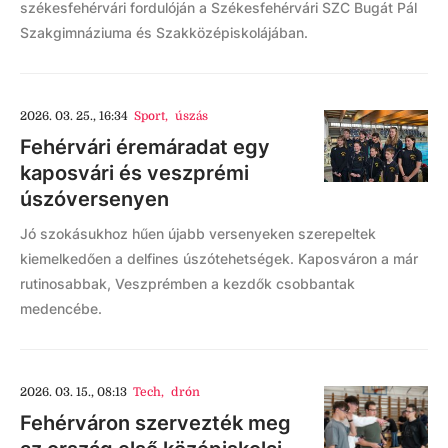
székesfehérvári fordulóján a Székesfehérvári SZC Bugát Pál
Szakgimnáziuma és Szakközépiskolájában.
2026. 03. 25., 16:34
Sport
,
úszás
Fehérvári éremáradat egy
kaposvári és veszprémi
úszóversenyen
Jó szokásukhoz hűen újabb versenyeken szerepeltek
kiemelkedően a delfines úszótehetségek. Kaposváron a már
rutinosabbak, Veszprémben a kezdők csobbantak
medencébe.
2026. 03. 15., 08:13
Tech
,
drón
Fehérváron szervezték meg