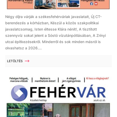
Négy díjra várják a székesfehérváriak javaslatait, Új CT-
berendezés a kórházban, Készül a közös szakpolitikai
javaslatcsomag, Isten éltesse Klára nénit!, A tisztított
szennyvíz sokat jelent a Sóstó vízutánpótlásában, A Zrínyi
utcai építkezésekről. Minderről és sok minden másról is
olvashatsz a 2026....
LETÖLTÉS