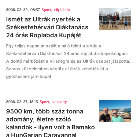
2026. 03. 29., 08:57
Sport
,
röplabda
Ismét az Ultrák nyerték a
Székesfehérvári Diáktanács
24 órás Röplabda Kupáját
Egy teljes napon át szállt a háló felett a labda a
Székesfehérvári Diáktanács 24 órás röplabda-bajnokságán.
A döntő mérkőzést a Villanegra és az Ultrák csapat játszotta.
Szoros küzdelemben végül az Ultrák vehették át a
győztesnek járó kupát.
2026. 03. 27., 18:15
Sport
,
verseny
9500 km, több száz tonna
adomány, életre szóló
kalandok - ilyen volt a Bamako
a HunGarian Caravannal