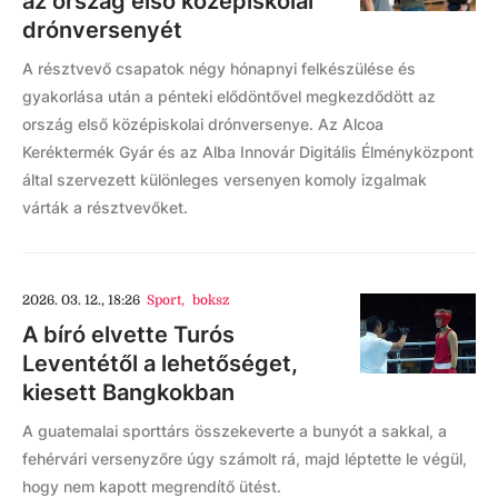
az ország első középiskolai
drónversenyét
A résztvevő csapatok négy hónapnyi felkészülése és
gyakorlása után a pénteki elődöntővel megkezdődött az
ország első középiskolai drónversenye. Az Alcoa
Keréktermék Gyár és az Alba Innovár Digitális Élményközpont
által szervezett különleges versenyen komoly izgalmak
várták a résztvevőket.
2026. 03. 12., 18:26
Sport
,
boksz
A bíró elvette Turós
Leventétől a lehetőséget,
kiesett Bangkokban
A guatemalai sporttárs összekeverte a bunyót a sakkal, a
fehérvári versenyzőre úgy számolt rá, majd léptette le végül,
hogy nem kapott megrendítő ütést.