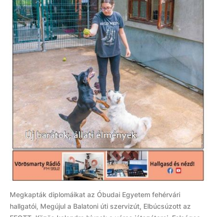
Megkapták diplomáikat az Óbudai Egyetem fehérvári
hallgatói, Megújul a Balatoni úti szervizút, Elbúcsúzott az