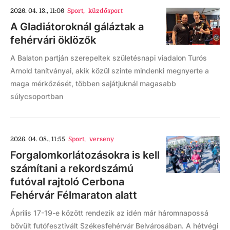
2026. 04. 13., 11:06
Sport
,
küzdősport
A Gladiátoroknál gáláztak a
fehérvári öklözők
A Balaton partján szerepeltek születésnapi viadalon Turós
Arnold tanítványai, akik közül szinte mindenki megnyerte a
maga mérkőzését, többen sajátjuknál magasabb
súlycsoportban
2026. 04. 08., 11:55
Sport
,
verseny
Forgalomkorlátozásokra is kell
számítani a rekordszámú
futóval rajtoló Cerbona
Fehérvár Félmaraton alatt
Április 17-19-e között rendezik az idén már háromnapossá
bővült futófesztivált Székesfehérvár Belvárosában. A hétvégi