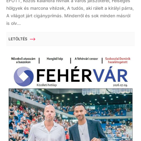
EFOTT, Közös kalandra hívnak a város játszóterei, Felséges
hölgyek és marcona vitézek, A tudós, aki rálelt a királyi párra,
A világot járt cigányprímás. Minderről és sok minden másról
is olv...
LETÖLTÉS