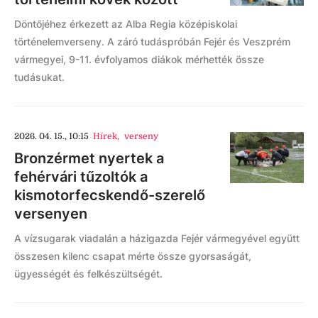
Döntőjéhez érkezett az Alba Regia középiskolai
történelemverseny. A záró tudáspróbán Fejér és Veszprém
vármegyei, 9-11. évfolyamos diákok mérhették össze
tudásukat.
2026. 04. 15., 10:15
Hírek
,
verseny
Bronzérmet nyertek a
fehérvári tűzoltók a
kismotorfecskendő-szerelő
versenyen
A vízsugarak viadalán a házigazda Fejér vármegyével együtt
összesen kilenc csapat mérte össze gyorsaságát,
ügyességét és felkészültségét.