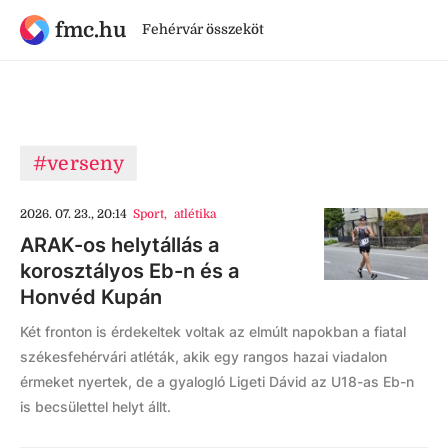
fmc.hu
Fehérvár összeköt
#verseny
2026. 07. 23., 20:14
Sport
,
atlétika
ARAK-os helytállás a
korosztályos Eb-n és a
Honvéd Kupán
Két fronton is érdekeltek voltak az elmúlt napokban a fiatal
székesfehérvári atléták, akik egy rangos hazai viadalon
érmeket nyertek, de a gyalogló Ligeti Dávid az U18-as Eb-n
is becsülettel helyt állt.