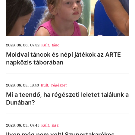
2026. 08. 06., 07:32
Kult
,
tánc
Moldvai táncok és népi játékok az ARTE
napközis táborában
2026. 08. 05., 16:43
Kult
,
régészet
Mi a teendő, ha régészeti leletet találunk a
Dunában?
2026. 08. 05., 07:45
Kult
,
jazz
Ilyen még nem volt! Szupertakarékos