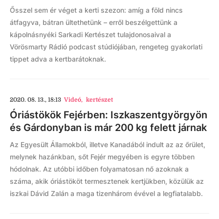
Ősszel sem ér véget a kerti szezon: amíg a föld nincs
átfagyva, bátran ültethetünk – erről beszélgettünk a
kápolnásnyéki Sarkadi Kertészet tulajdonosaival a
Vörösmarty Rádió podcast stúdiójában, rengeteg gyakorlati
tippet adva a kertbarátoknak.
2020. 08. 13., 18:13
Videó
,
kertészet
Óriástökök Fejérben: Iszkaszentgyörgyön
és Gárdonyban is már 200 kg felett járnak
Az Egyesült Államokból, illetve Kanadából indult az az őrület,
melynek hazánkban, sőt Fejér megyében is egyre többen
hódolnak. Az utóbbi időben folyamatosan nő azoknak a
száma, akik óriástököt termesztenek kertjükben, közülük az
iszkai Dávid Zalán a maga tizenhárom évével a legfiatalabb.