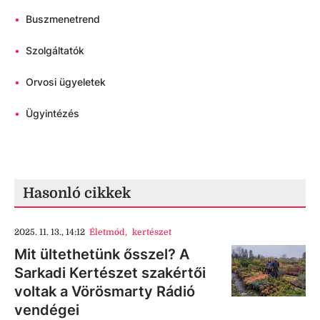
•
Buszmenetrend
•
Szolgáltatók
•
Orvosi ügyeletek
•
Ügyintézés
Hasonló cikkek
2025. 11. 13., 14:12
Életmód
,
kertészet
Mit ültethetünk ősszel? A
Sarkadi Kertészet szakértői
voltak a Vörösmarty Rádió
vendégei