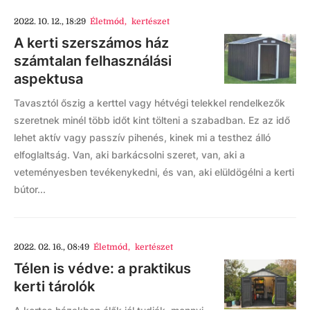
2022. 10. 12., 18:29
Életmód
,
kertészet
A kerti szerszámos ház
számtalan felhasználási
aspektusa
Tavasztól őszig a kerttel vagy hétvégi telekkel rendelkezők
szeretnek minél több időt kint tölteni a szabadban. Ez az idő
lehet aktív vagy passzív pihenés, kinek mi a testhez álló
elfoglaltság. Van, aki barkácsolni szeret, van, aki a
veteményesben tevékenykedni, és van, aki elüldögélni a kerti
bútor...
2022. 02. 16., 08:49
Életmód
,
kertészet
Télen is védve: a praktikus
kerti tárolók