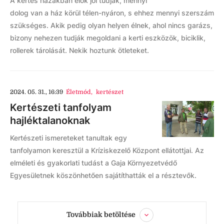
A kertes házakban élők jól tudják, mennyi
dolog van a ház körül télen-nyáron, s ehhez mennyi szerszám
szükséges. Akik pedig olyan helyen élnek, ahol nincs garázs,
bizony nehezen tudják megoldani a kerti eszközök, biciklik,
rollerek tárolását. Nekik hoztunk ötleteket.
2024. 05. 31., 16:39
Életmód
,
kertészet
Kertészeti tanfolyam
hajléktalanoknak
Kertészeti ismereteket tanultak egy
tanfolyamon keresztül a Kríziskezelő Központ ellátottjai. Az
elméleti és gyakorlati tudást a Gaja Környezetvédő
Egyesületnek köszönhetően sajátíthatták el a résztevők.
Továbbiak betöltése