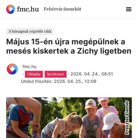
fmc.hu
Fehérvár összeköt
3 hónapnál régebbi cikk
Május 15-én újra megépülnek a
mesés kiskertek a Zichy ligetben
fmc.hu
·
·
2026. 04. 24., 08:51
Oktatás
kertészet
Utolsó frissítés: 2026. 04. 25., 12:09
Preszter Elemér