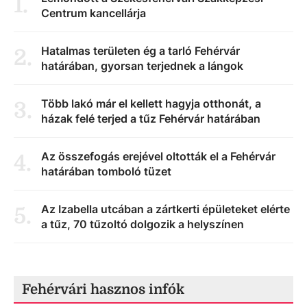
1
.
Centrum kancellárja
Hatalmas területen ég a tarló Fehérvár
2
.
határában, gyorsan terjednek a lángok
Több lakó már el kellett hagyja otthonát, a
3
.
házak felé terjed a tűz Fehérvár határában
Az összefogás erejével oltották el a Fehérvár
4
.
határában tomboló tüzet
Az Izabella utcában a zártkerti épületeket elérte
5
.
a tűz, 70 tűzoltó dolgozik a helyszínen
Fehérvári hasznos infók