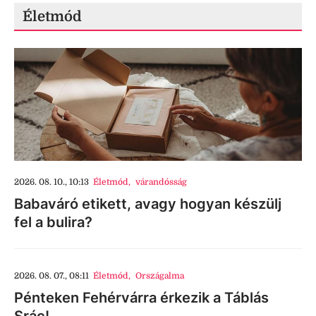
Életmód
2026. 08. 10., 10:13
Életmód
,
várandósság
Babaváró etikett, avagy hogyan készülj
fel a bulira?
2026. 08. 07., 08:11
Életmód
,
Országalma
Pénteken Fehérvárra érkezik a Táblás
Srác!