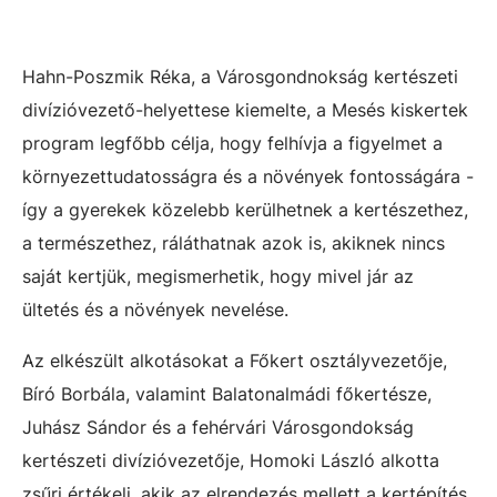
Hahn-Poszmik Réka, a Városgondnokság kertészeti
divízióvezető-helyettese kiemelte, a Mesés kiskertek
program legfőbb célja, hogy felhívja a figyelmet a
környezettudatosságra és a növények fontosságára -
így a gyerekek közelebb kerülhetnek a kertészethez,
a természethez, ráláthatnak azok is, akiknek nincs
saját kertjük, megismerhetik, hogy mivel jár az
ültetés és a növények nevelése.
Az elkészült alkotásokat a Főkert osztályvezetője,
Bíró Borbála, valamint Balatonalmádi főkertésze,
Juhász Sándor és a fehérvári Városgondokság
kertészeti divízióvezetője, Homoki László alkotta
zsűri értékeli, akik az elrendezés mellett a kertépítés