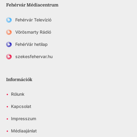
Fehérvár Médiacentrum
Fehérvár Televízió
Vörösmarty Rádió
FehérVár hetilap
szekesfehervar.hu
Információk
•
Rólunk
•
Kapcsolat
•
Impresszum
•
Médiaajánlat