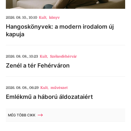
2026. 08. 10., 10:10
Kult
,
könyv
Hangoskönyvek: a modern irodalom új
kapuja
2026. 08. 08., 10:23
Kult
,
Székesfehérvár
Zenél a tér Fehérváron
2026. 08. 08., 06:29
Kult
,
művészet
Emlékmű a háború áldozataiért
MÉG TÖBB CIKK