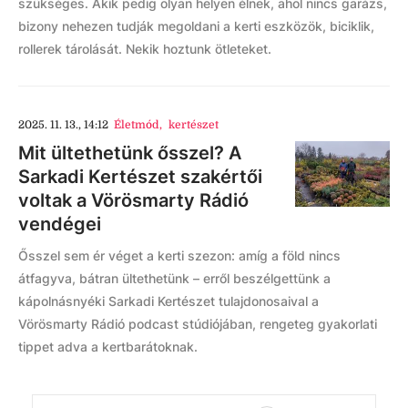
szükséges. Akik pedig olyan helyen élnek, ahol nincs garázs,
bizony nehezen tudják megoldani a kerti eszközök, biciklik,
rollerek tárolását. Nekik hoztunk ötleteket.
2025. 11. 13., 14:12
Életmód
,
kertészet
Mit ültethetünk ősszel? A
Sarkadi Kertészet szakértői
voltak a Vörösmarty Rádió
vendégei
Ősszel sem ér véget a kerti szezon: amíg a föld nincs
átfagyva, bátran ültethetünk – erről beszélgettünk a
kápolnásnyéki Sarkadi Kertészet tulajdonosaival a
Vörösmarty Rádió podcast stúdiójában, rengeteg gyakorlati
tippet adva a kertbarátoknak.