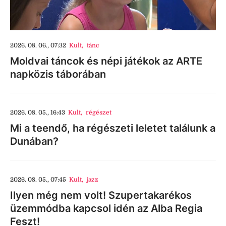
2026. 08. 06., 07:32
Kult
,
tánc
Moldvai táncok és népi játékok az ARTE
napközis táborában
2026. 08. 05., 16:43
Kult
,
régészet
Mi a teendő, ha régészeti leletet találunk a
Dunában?
2026. 08. 05., 07:45
Kult
,
jazz
Ilyen még nem volt! Szupertakarékos
üzemmódba kapcsol idén az Alba Regia
Feszt!