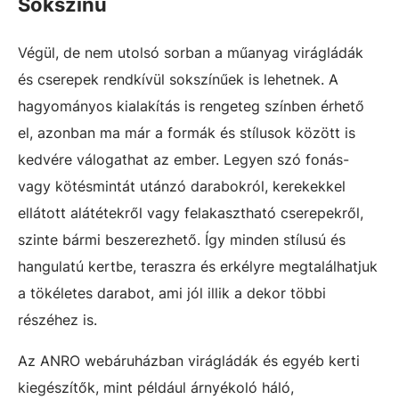
Sokszínű
Végül, de nem utolsó sorban a műanyag virágládák
és cserepek rendkívül sokszínűek is lehetnek. A
hagyományos kialakítás is rengeteg színben érhető
el, azonban ma már a formák és stílusok között is
kedvére válogathat az ember. Legyen szó fonás-
vagy kötésmintát utánzó darabokról, kerekekkel
ellátott alátétekről vagy felakasztható cserepekről,
szinte bármi beszerezhető. Így minden stílusú és
hangulatú kertbe, teraszra és erkélyre megtalálhatjuk
a tökéletes darabot, ami jól illik a dekor többi
részéhez is.
Az ANRO webáruházban virágládák és egyéb kerti
kiegészítők, mint például árnyékoló háló,