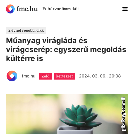
fmc.hu
Fehérvár összeköt
2 évnél régebbi cikk
Műanyag virágláda és
virágcserép: egyszerű megoldás
kültérre is
fmc.hu
·
·
2024. 03. 06., 20:08
Zöld
kertészet
pixabay/Leamsii