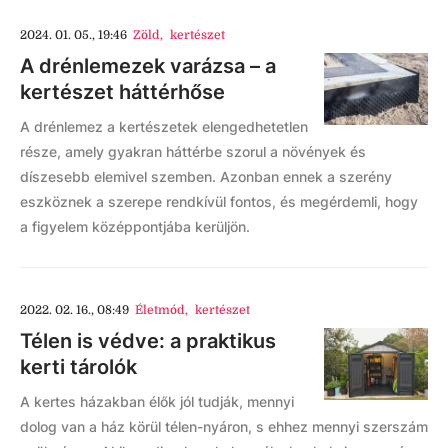
2024. 01. 05., 19:46
Zöld
,
kertészet
A drénlemezek varázsa – a
kertészet háttérhőse
A drénlemez a kertészetek elengedhetetlen
része, amely gyakran háttérbe szorul a növények és
díszesebb elemivel szemben. Azonban ennek a szerény
eszköznek a szerepe rendkívül fontos, és megérdemli, hogy
a figyelem középpontjába kerüljön.
2022. 02. 16., 08:49
Életmód
,
kertészet
Télen is védve: a praktikus
kerti tárolók
A kertes házakban élők jól tudják, mennyi
dolog van a ház körül télen-nyáron, s ehhez mennyi szerszám