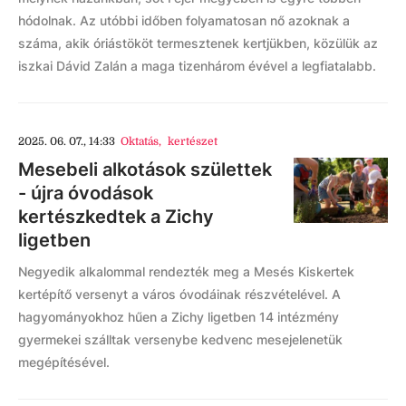
hódolnak. Az utóbbi időben folyamatosan nő azoknak a
száma, akik óriástököt termesztenek kertjükben, közülük az
iszkai Dávid Zalán a maga tizenhárom évével a legfiatalabb.
2025. 06. 07., 14:33
Oktatás
,
kertészet
Mesebeli alkotások születtek
- újra óvodások
kertészkedtek a Zichy
ligetben
Negyedik alkalommal rendezték meg a Mesés Kiskertek
kertépítő versenyt a város óvodáinak részvételével. A
hagyományokhoz hűen a Zichy ligetben 14 intézmény
gyermekei szálltak versenybe kedvenc mesejelenetük
megépítésével.