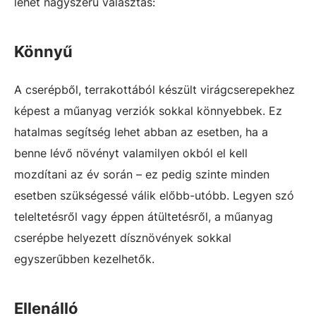
lehet nagyszerű választás:
Könnyű
A cserépből, terrakottából készült virágcserepekhez
képest a műanyag verziók sokkal könnyebbek. Ez
hatalmas segítség lehet abban az esetben, ha a
benne lévő növényt valamilyen okból el kell
mozdítani az év során – ez pedig szinte minden
esetben szükségessé válik előbb-utóbb. Legyen szó
teleltetésről vagy éppen átültetésről, a műanyag
cserépbe helyezett dísznövények sokkal
egyszerűbben kezelhetők.
Ellenálló