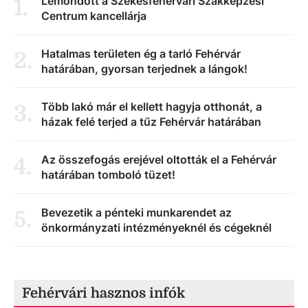
Lemondott a Székesfehérvári Szakképzési
1
.
Centrum kancellárja
Hatalmas területen ég a tarló Fehérvár
2
.
határában, gyorsan terjednek a lángok!
Több lakó már el kellett hagyja otthonát, a
3
.
házak felé terjed a tűz Fehérvár határában
Az összefogás erejével oltották el a Fehérvár
4
.
határában tomboló tüzet!
Bevezetik a pénteki munkarendet az
5
.
önkormányzati intézményeknél és cégeknél
Fehérvári hasznos infók