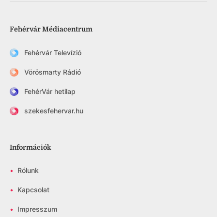
Fehérvár Médiacentrum
Fehérvár Televízió
Vörösmarty Rádió
FehérVár hetilap
szekesfehervar.hu
Információk
•
Rólunk
•
Kapcsolat
•
Impresszum