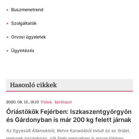
•
Buszmenetrend
•
Szolgáltatók
•
Orvosi ügyeletek
•
Ügyintézés
Hasonló cikkek
2020. 08. 13., 18:13
Videó
,
kertészet
Óriástökök Fejérben: Iszkaszentgyörgyön
és Gárdonyban is már 200 kg felett járnak
Az Egyesült Államokból, illetve Kanadából indult az az őrület,
melynek hazánkban, sőt Fejér megyében is egyre többen