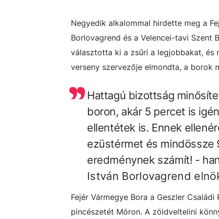
Negyedik alkalommal hirdette meg a Fe
Borlovagrend és a Velencei-tavi Szent
választotta ki a zsűri a legjobbakat, és
verseny szervezője elmondta, a borok 
Hattagú bizottság minősíte
boron, akár 5 percet is ig
ellentétek is. Ennek ellen
ezüstérmet és mindössze 9
eredménynek számít! - ha
István Borlovagrend
elnö
Fejér Vármegye Bora a Geszler Családi P
pincészetét Móron. A zöldveltelini könn