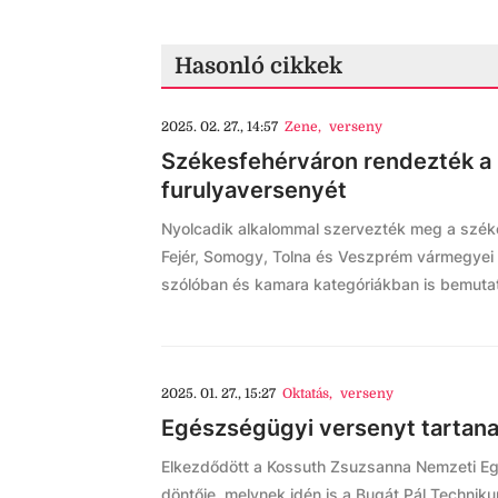
Hasonló cikkek
2025. 02. 27., 14:57
Zene
,
verseny
Székesfehérváron rendezték a 
furulyaversenyét
Nyolcadik alkalommal szervezték meg a szék
Fejér, Somogy, Tolna és Veszprém vármegyei 
szólóban és kamara kategóriákban is bemuta
2025. 01. 27., 15:27
Oktatás
,
verseny
Egészségügyi versenyt tartan
Elkezdődött a Kossuth Zsuzsanna Nemzeti E
döntője, melynek idén is a Bugát Pál Technik