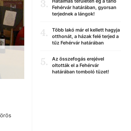
Hatalmas területen ég a tarló
3
.
Fehérvár határában, gyorsan
terjednek a lángok!
Több lakó már el kellett hagyja
4
.
otthonát, a házak felé terjed a
tűz Fehérvár határában
Az összefogás erejével
5
.
oltották el a Fehérvár
határában tomboló tüzet!
vörös