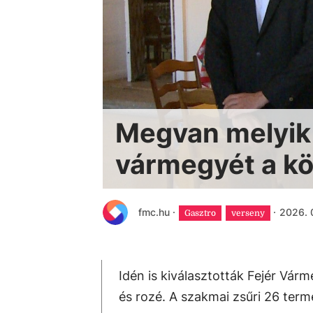
Megvan melyik 
vármegyét a kö
fmc.hu
·
·
2026. 0
Gasztro
verseny
Idén is kiválasztották Fejér Várm
és rozé. A szakmai zsűri 26 term