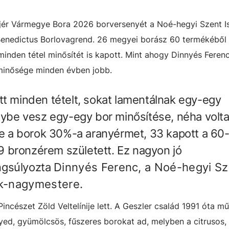
jér Vármegye Bora 2026 borversenyét a Noé-hegyi Szent I
 Benedictus Borlovagrend. 26 megyei borász 60 termékéből
 minden tétel minősítét is kapott. Mint ahogy Dinnyés Ferenc
minősége minden évben jobb.
tt minden tételt, sokat lamentálnak egy-egy
énybe vesz egy-egy bor minősítése, néha volt
ére a borok 30%-a aranyérmet, 33 kapott a 60
 bronzérem született. Ez nagyon jó
ngsúlyozta
Dinnyés Ferenc, a
Noé-hegyi Sz
k-nagymestere.
incészet Zöld Veltelínije lett. A Geszler család 1991 óta m
yed, gyümölcsös, fűszeres borokat ad, melyben a citrusos, 