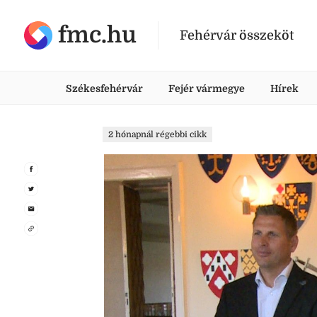
fmc.hu
Fehérvár összeköt
Székesfehérvár
Fejér vármegye
Hírek
2 hónapnál régebbi cikk