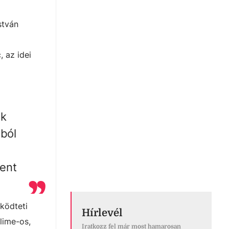
stván
, az idei
ak
-ból
ent
űködteti
Hírlevél
lime-os,
Iratkozz fel már most hamarosan