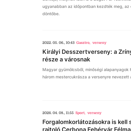
ugyanabban az időpontban kezdték meg, az e
döntőbe.
2022. 05. 06., 10:43
Gasztro
,
verseny
Királyi Desszertverseny: a Zrí
része a városnak
Magyar gyümölcsből, minőségi alapanyagok has
három mestercukrásza a versenyre nevezett a
2026. 04. 08., 11:55
Sport
,
verseny
Forgalomkorlátozásokra is kell
rajtoló Cerbona Fehérvár Félma