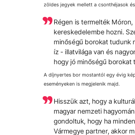
zöldes jegyek mellett a csonthéjasok és
Régen is termelték Móron, 
kereskedelembe hozni. Sze
minőségű borokat tudunk már
íz - illatvilága van és nag
hogy jó minőségű borokat 
A díjnyertes bor mostantól egy évig kép
eseményeken is megjelenik majd.
Hisszük azt, hogy a kulturá
magyar nemzeti hagyományo
gondoltuk, hogy ha minde
Vármegye partner, akkor mié