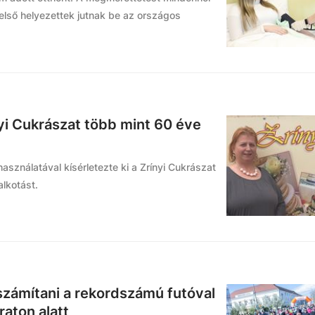
lső helyezettek jutnak be az országos
nyi Cukrászat több mint 60 éve
ználatával kísérletezte ki a Zrínyi Cukrászat
lkotást.
 számítani a rekordszámú futóval
raton alatt