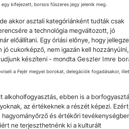
 egy kifejezett, borsos fűszeres jegy jelenik meg.
de akkor asztali kategóriánként tudták csak
rencsére a technológia megváltozott, jó
 előállítani. Egy óriási előnye, hogy jellegz
yon jó cukorképző, nem igazán kell hozzányúlni,
tudjunk készíteni - mondta
Geszler Imre bor
viseli a Fejér megyei borokat, delegációk fogadásakor, ill
lt alkoholfogyasztás, ebben is a borfogyaszt
knak, az értékeknek a részét képezi. Ezért
n hagyományőrző és értékőri tevékenységbe
rt ne terjeszthetnénk ki a kulturált