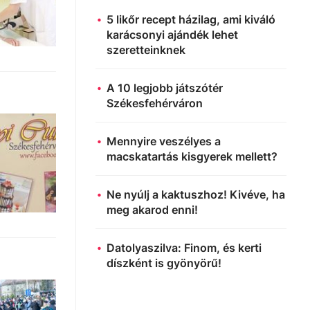
5 likőr recept házilag, ami kiváló
karácsonyi ajándék lehet
szeretteinknek
A 10 legjobb játszótér
Székesfehérváron
Mennyire veszélyes a
macskatartás kisgyerek mellett?
Ne nyúlj a kaktuszhoz! Kivéve, ha
meg akarod enni!
Datolyaszilva: Finom, és kerti
díszként is gyönyörű!