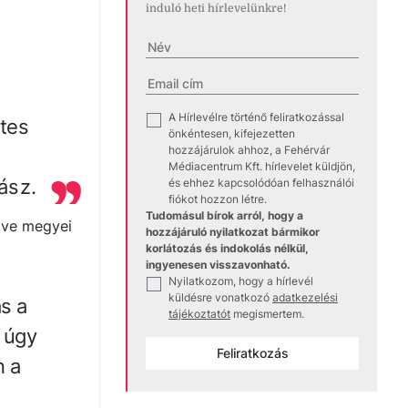
induló heti hírlevelünkre!
A Hírlevélre történő feliratkozással
✓
etes
önkéntesen, kifejezetten
hozzájárulok ahhoz, a Fehérvár
Médiacentrum Kft. hírlevelet küldjön,
ász.
és ehhez kapcsolódóan felhasználói
fiókot hozzon létre.
Tudomásul bírok arról, hogy a
etve megyei
hozzájáruló nyilatkozat bármikor
korlátozás és indokolás nélkül,
ingyenesen visszavonható.
Nyilatkozom, hogy a hírlevél
✓
küldésre vonatkozó
adatkezelési
ás a
tájékoztatót
megismertem.
 úgy
Feliratkozás
n a