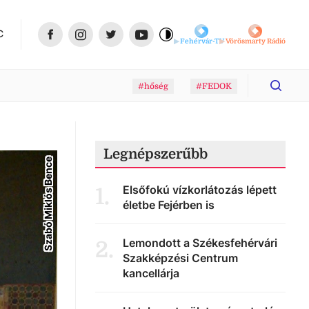
C
Fehérvár-TV
Vörösmarty Rádió
#hőség
#FEDOK
Legnépszerűbb
Szabó Miklós Bence
Elsőfokú vízkorlátozás lépett
1
.
életbe Fejérben is
Lemondott a Székesfehérvári
2
.
Szakképzési Centrum
kancellárja