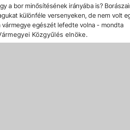
gy a bor minősítésének irányába is? Borásza
gukat különféle versenyeken, de nem volt e
a vármegye egészét lefedte volna - mondta
r Vármegyei Közgyűlés
elnöke.