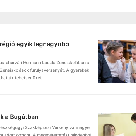
régió egyik legnagyobb
esfehérvári Hermann László Zeneiskolában a
Zeneiskolások furulyaversenyét. A gyerekek
thatták tehetségüket.
ak a Bugátban
gészségügyi Szakképzési Verseny vármegyei
um adott otthont. A megmérettetést mindenhol