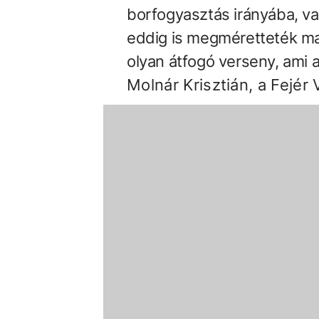
borfogyasztás irányába, va
eddig is megméretteték ma
olyan átfogó verseny, ami 
Molnár Krisztián, a Fejé