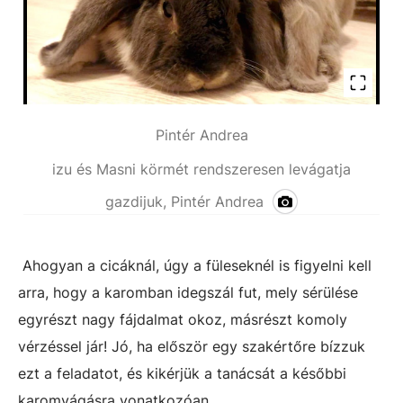
Pintér Andrea
izu és Masni körmét rendszeresen levágatja
gazdijuk, Pintér Andrea
Ahogyan a cicáknál, úgy a füleseknél is figyelni kell
arra, hogy a karomban idegszál fut, mely sérülése
egyrészt nagy fájdalmat okoz, másrészt komoly
vérzéssel jár! Jó, ha először egy szakértőre bízzuk
ezt a feladatot, és kikérjük a tanácsát a későbbi
karomvágásra vonatkozóan.