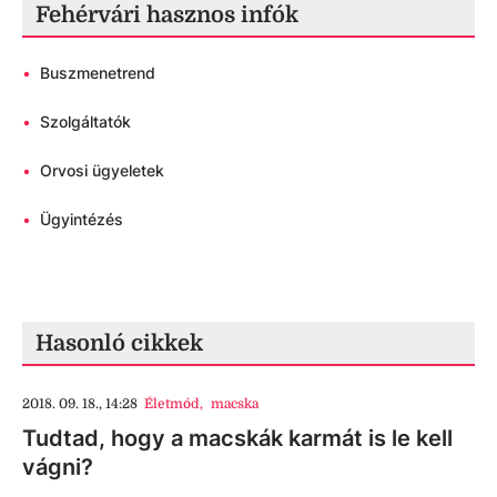
Fehérvári hasznos infók
•
Buszmenetrend
•
Szolgáltatók
•
Orvosi ügyeletek
•
Ügyintézés
Hasonló cikkek
2018. 09. 18., 14:28
Életmód
,
macska
Tudtad, hogy a macskák karmát is le kell
vágni?