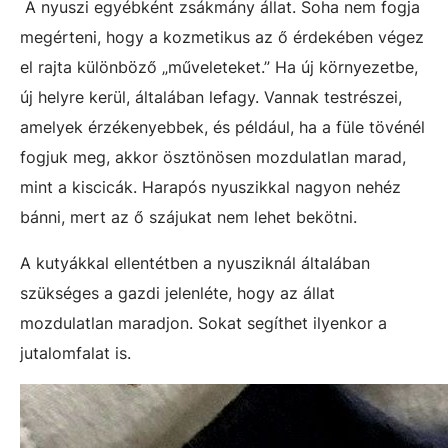
A nyuszi egyébként zsákmány állat. Soha nem fogja
megérteni, hogy a kozmetikus az ő érdekében végez
el rajta különböző „műveleteket.” Ha új környezetbe,
új helyre kerül, általában lefagy. Vannak testrészei,
amelyek érzékenyebbek, és például, ha a füle tövénél
fogjuk meg, akkor ösztönösen mozdulatlan marad,
mint a kiscicák. Harapós nyuszikkal nagyon nehéz
bánni, mert az ő szájukat nem lehet bekötni.
A kutyákkal ellentétben a nyusziknál általában
szükséges a gazdi jelenléte, hogy az állat
mozdulatlan maradjon. Sokat segíthet ilyenkor a
jutalomfalat is.