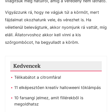
világítsuk meg hátulról, amíg a véredény nem látható.
Vigyázzunk rá, hogy ne vágjuk túl a körmöt, mert
fájdalmat okozhatunk vele, és vérezhet is. Ha
véletlenül belevágtunk, akkor nyomjunk rá vattát, míg
eláll. Állatorvoshoz akkor kell vinni a kis
szőrgombócot, ha begyulladt a köröm.
Kedvencek
Télikabátot a citromfára!
11 elképesztően kreatív halloweeni töklámpás
10 farsangi jelmez, amit fillérekből is
megoldhatsz