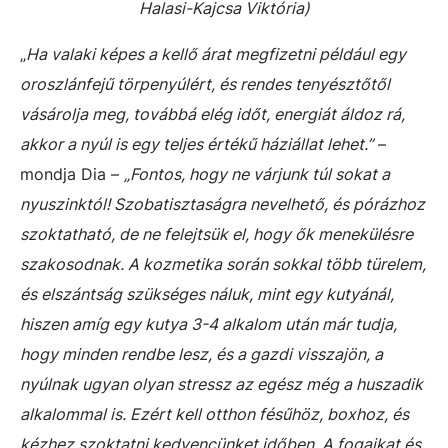
Halasi-Kajcsa Viktória)
„
Ha valaki képes a kellő árat megfizetni például egy
oroszlánfejű törpenyúlért, és rendes tenyésztőtől
vásárolja meg, továbbá elég időt, energiát áldoz rá,
akkor a nyúl is egy teljes értékű háziállat lehet.”
–
mondja Dia –
„Fontos, hogy ne várjunk túl sokat a
nyuszinktól! Szobatisztaságra nevelhető, és pórázhoz
szoktatható, de ne felejtsük el, hogy ők menekülésre
szakosodnak. A kozmetika során sokkal több türelem,
és elszántság szükséges náluk, mint egy kutyánál,
hiszen amíg egy kutya 3-4 alkalom után már tudja,
hogy minden rendbe lesz, és a gazdi visszajön, a
nyúlnak ugyan olyan stressz az egész még a huszadik
alkalommal is. Ezért kell otthon fésűhöz, boxhoz, és
kézhez szoktatni kedvencünket időben. A fogaikat és