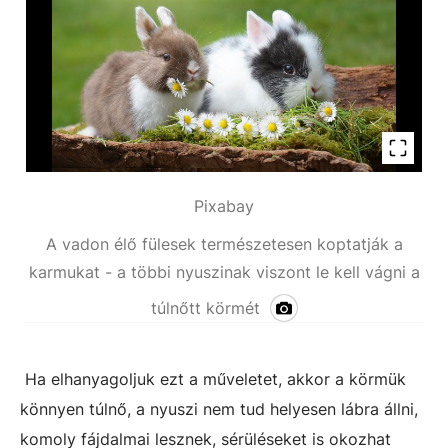
Pixabay
A vadon élő fülesek természetesen koptatják a
karmukat - a többi nyuszinak viszont le kell vágni a
túlnőtt körmét
Ha elhanyagoljuk ezt a műveletet, akkor a körmük
könnyen túlnő, a nyuszi nem tud helyesen lábra állni,
komoly fájdalmai lesznek, sérüléseket is okozhat