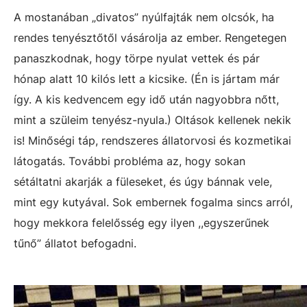
A mostanában „divatos” nyúlfajták nem olcsók, ha
rendes tenyésztőtől vásárolja az ember. Rengetegen
panaszkodnak, hogy törpe nyulat vettek és pár
hónap alatt 10 kilós lett a kicsike. (Én is jártam már
így. A kis kedvencem egy idő után nagyobbra nőtt,
mint a szüleim tenyész-nyula.) Oltások kellenek nekik
is! Minőségi táp, rendszeres állatorvosi és kozmetikai
látogatás. További probléma az, hogy sokan
sétáltatni akarják a füleseket, és úgy bánnak vele,
mint egy kutyával. Sok embernek fogalma sincs arról,
hogy mekkora felelősség egy ilyen ,,egyszerűnek
tűnő” állatot befogadni.