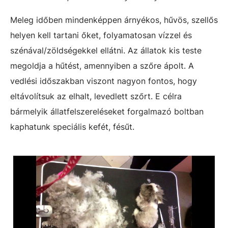
Meleg időben mindenképpen árnyékos, hűvös, szellős
helyen kell tartani őket, folyamatosan vízzel és
szénával/zöldségekkel ellátni. Az állatok kis teste
megoldja a hűtést, amennyiben a szőre ápolt. A
vedlési időszakban viszont nagyon fontos, hogy
eltávolítsuk az elhalt, levedlett szőrt. E célra
bármelyik állatfelszereléseket forgalmazó boltban
kaphatunk speciális kefét, fésűt.