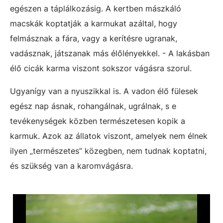
egészen a táplálkozásig. A kertben mászkáló
macskák koptatják a karmukat azáltal, hogy
felmásznak a fára, vagy a kerítésre ugranak,
vadásznak, játszanak más élőlényekkel. - A lakásban
élő cicák karma viszont sokszor vágásra szorul.
Ugyanígy van a nyuszikkal is. A vadon élő fülesek
egész nap ásnak, rohangálnak, ugrálnak, s e
tevékenységek közben természetesen kopik a
karmuk. Azok az állatok viszont, amelyek nem élnek
ilyen „természetes” közegben, nem tudnak koptatni,
és szükség van a karomvágásra.