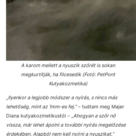
A karom mellett a nyuszik szőrét is sokan
megkurtítják, ha filcesedik (Fotó: PetPont
Kutyakozmetika)
„Ilyenkor a legjobb módszer a nyírás, s nincs más
lehetőség, mint az 1mm-es fej.”
– tudtam meg Majer
Diana kutyakozmetikustól –
„Ahogyan a szőr nő
vissza, már lehet ápolni a további nyírás megelőzése
érdekében. Alapból nem kell nyírni a nyuszikat.”