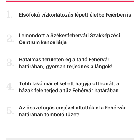
1
.
Elsőfokú vízkorlátozás lépett életbe Fejérben is
Lemondott a Székesfehérvári Szakképzési
2
.
Centrum kancellárja
Hatalmas területen ég a tarló Fehérvár
3
.
határában, gyorsan terjednek a lángok!
Több lakó már el kellett hagyja otthonát, a
4
.
házak felé terjed a tűz Fehérvár határában
Az összefogás erejével oltották el a Fehérvár
5
.
határában tomboló tüzet!