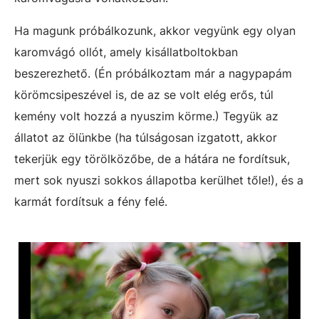
Ha magunk próbálkozunk, akkor vegyünk egy olyan
karomvágó ollót, amely kisállatboltokban
beszerezhető. (Én próbálkoztam már a nagypapám
körömcsipeszével is, de az se volt elég erős, túl
kemény volt hozzá a nyuszim körme.) Tegyük az
állatot az ölünkbe (ha túlságosan izgatott, akkor
tekerjük egy törölközőbe, de a hátára ne fordítsuk,
mert sok nyuszi sokkos állapotba kerülhet tőle!), és a
karmát fordítsuk a fény felé.