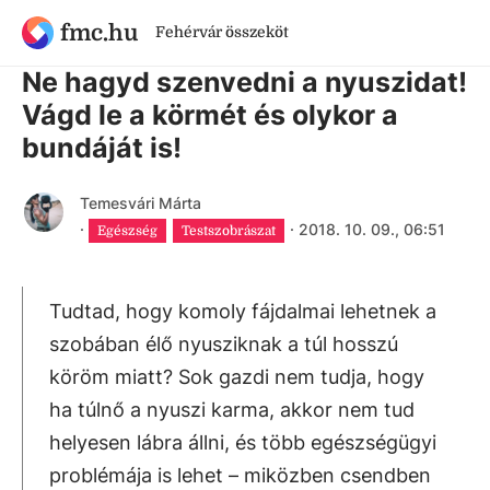
fmc.hu
Fehérvár összeköt
7 évnél régebbi cikk
Ne hagyd szenvedni a nyuszidat!
Vágd le a körmét és olykor a
bundáját is!
Temesvári Márta
·
·
2018. 10. 09., 06:51
Egészség
Testszobrászat
Tudtad, hogy komoly fájdalmai lehetnek a
szobában élő nyusziknak a túl hosszú
köröm miatt? Sok gazdi nem tudja, hogy
ha túlnő a nyuszi karma, akkor nem tud
helyesen lábra állni, és több egészségügyi
problémája is lehet – miközben csendben