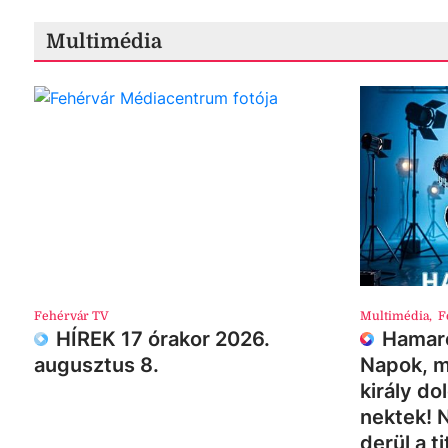
Multimédia
Fehérvár TV
Multimédia
,
F
HÍREK 17 órakor 2026.
Hamaro
augusztus 8.
Napok, m
király do
nektek! 
derül a ti