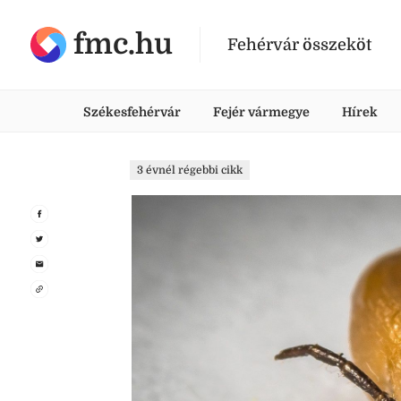
fmc.hu
Fehérvár összeköt
Székesfehérvár
Fejér vármegye
Hírek
3 évnél régebbi cikk