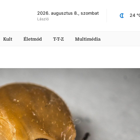
2026. augusztus 8., szombat
24
 °
László
Kult
Életmód
T-T-Z
Multimédia