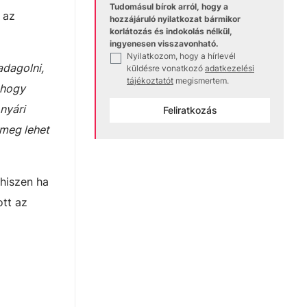
Tudomásul bírok arról, hogy a
 az
hozzájáruló nyilatkozat bármikor
korlátozás és indokolás nélkül,
ingyenesen visszavonható.
Nyilatkozom, hogy a hírlevél
✓
adagolni,
küldésre vonatkozó
adatkezelési
tájékoztatót
megismertem.
 hogy
nyári
Feliratkozás
 meg lehet
 hiszen ha
ott az