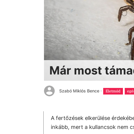
Már most táma
Szabó Miklós Bence
·
Életmód
egé
A fertőzések elkerülése érdekéb
inkább, mert a kullancsok nem cs