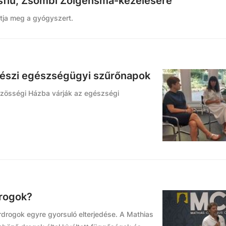
sfiú, Zsombi Zolgensma-kezelésére
atja meg a gyógyszert.
srészi egészségügyi szűrőnapok
özösségi Házba várják az egészségi
drogok?
erdrogok egyre gyorsuló elterjedése. A Mathias