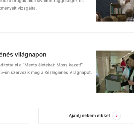
nböző drogok által kiváltott függőségek és
ményeit vizsgálta.
iénés világnapon
ította el a “Ments életeket: Moss kezet!”
5-én szervezik meg a Kézhigiénés Világnapot.
Ajánlj nekem cikket