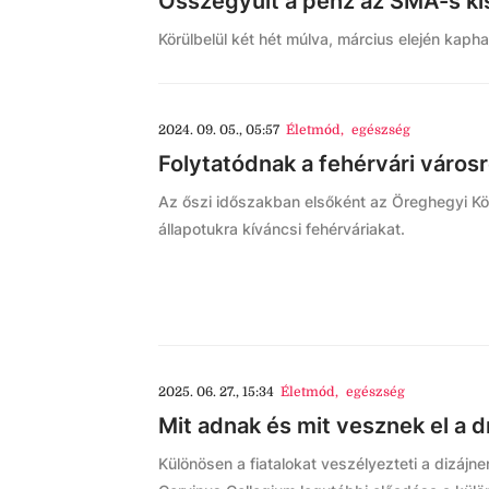
Összegyűlt a pénz az SMA-s ki
Körülbelül két hét múlva, március elején kaph
2024. 09. 05., 05:57
Életmód
,
egészség
Folytatódnak a fehérvári váro
Az őszi időszakban elsőként az Öreghegyi K
állapotukra kíváncsi fehérváriakat.
2025. 06. 27., 15:34
Életmód
,
egészség
Mit adnak és mit vesznek el a 
Különösen a fiatalokat veszélyezteti a dizájn