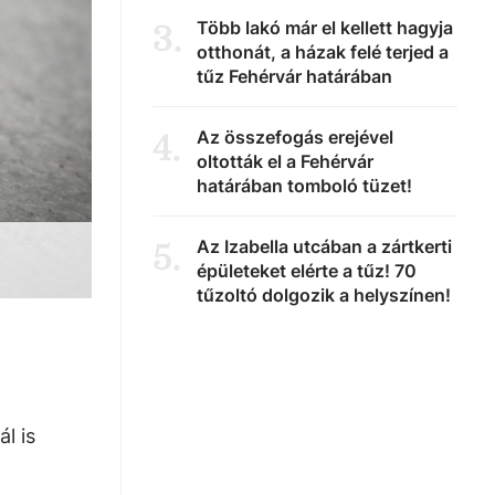
Több lakó már el kellett hagyja
3
.
otthonát, a házak felé terjed a
tűz Fehérvár határában
Az összefogás erejével
4
.
oltották el a Fehérvár
határában tomboló tüzet!
Az Izabella utcában a zártkerti
5
.
épületeket elérte a tűz! 70
tűzoltó dolgozik a helyszínen!
l is