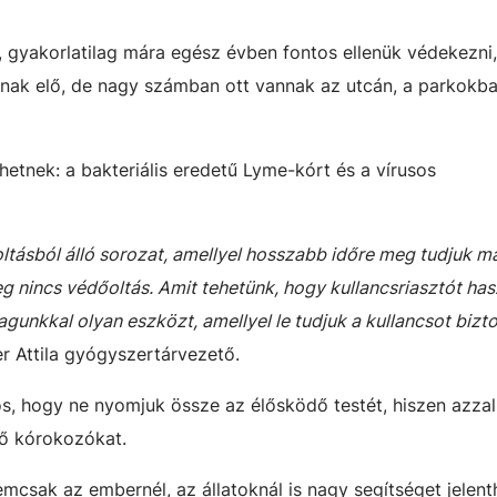
, gyakorlatilag mára egész évben fontos ellenük védekezni,
nak elő, de nagy számban ott vannak az utcán, a parkokba
hetnek: a bakteriális eredetű Lyme-kórt és a vírusos
ltásból álló sorozat, amellyel hosszabb időre meg tudjuk 
eg nincs védőoltás. Amit tehetünk, hogy kullancsriasztót has
magunkkal olyan eszközt, amellyel le tudjuk a kullancsot biz
r Attila gyógyszertárvezető.
s, hogy ne nyomjuk össze az élősködő testét, hiszen azza
vő kórokozókat.
mcsak az embernél, az állatoknál is nagy segítséget jelent