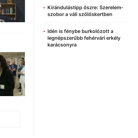
Kirándulástipp őszre: Szerelem-
szobor a váli szőlőskertben
Idén is fénybe burkolózott a
legnépszerűbb fehérvári erkély
karácsonyra