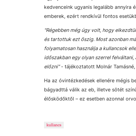
kedvenceink ugyanis legalább annyira ér
emberek, ezért rendkívül fontos esetük
"Régebben még úgy volt, hogy elkezdtünk
és tartottuk ezt őszig. Most azonban m
folyamatosan használja a kullancsok elle
időszakban egy olyan szerrel felváltani,
előzni"
- tájékoztatott Molnár Tamásné,
Ha az óvintézkedések ellenére mégis be
bágyadttá válik az eb, illetve sötét szí
élősködőktől – ez esetben azonnal orvo
kullancs