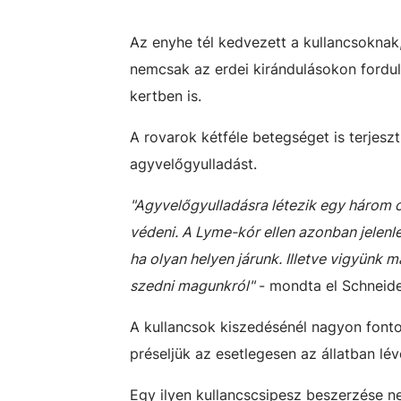
Az enyhe tél kedvezett a kullancsoknak
nemcsak az erdei kirándulásokon fordul
kertben is.
A rovarok kétféle betegséget is terjeszt
agyvelőgyulladást.
"Agyvelőgyulladásra létezik egy három o
védeni. A Lyme-kór ellen azonban jelenl
ha olyan helyen járunk. Illetve vigyünk 
szedni magunkról"
- mondta el Schneide
A kullancsok kiszedésénél nagyon fonto
préseljük az esetlegesen az állatban lé
Egy ilyen kullancscsipesz beszerzése ne