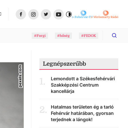
C
Fehérvár-TV
Vörösmarty Rádió
#Forgi
#hőség
#FEDOK
Legnépszerűbb
pexels.com
Lemondott a Székesfehérvári
1
.
Szakképzési Centrum
kancellárja
Hatalmas területen ég a tarló
2
.
Fehérvár határában, gyorsan
terjednek a lángok!