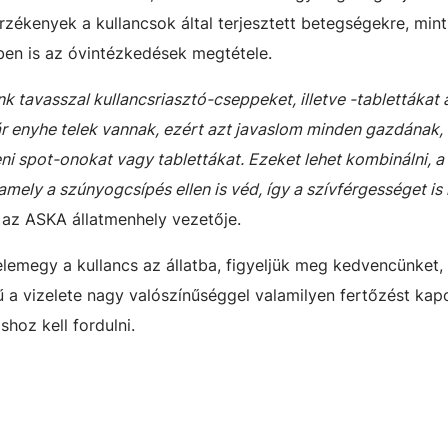
zékenyek a kullancsok által terjesztett betegségekre, mint
ben is az óvintézkedések megtétele.
 tavasszal kullancsriasztó-cseppeket, illetve -tablettákat 
ár enyhe telek vannak, ezért azt javaslom minden gazdának,
ni spot-onokat vagy tablettákat. Ezeket lehet kombinálni, a 
 amely a szúnyogcsípés ellen is véd, így a szívférgességet is
 az ASKA állatmenhely vezetője.
lemegy a kullancs az állatba, figyeljük meg kedvencünket,
nű a vizelete nagy valószínűséggel valamilyen fertőzést kap
shoz kell fordulni.