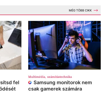
MÉG TÖBB CIKK
Multimédia
,
számítástechnika
sítsd fel
Samsung monitorok nem
ködését
csak gamerek számára