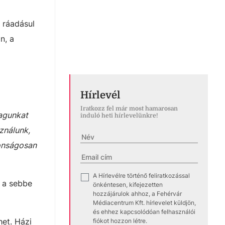
 ráadásul
n, a
Hírlevél
Iratkozz fel már most hamarosan
magunkat
induló heti hírlevelünkre!
ználunk,
tonságosan
A Hírlevélre történő feliratkozással
✓
l a sebbe
önkéntesen, kifejezetten
hozzájárulok ahhoz, a Fehérvár
Médiacentrum Kft. hírlevelet küldjön,
és ehhez kapcsolódóan felhasználói
het. Házi
fiókot hozzon létre.