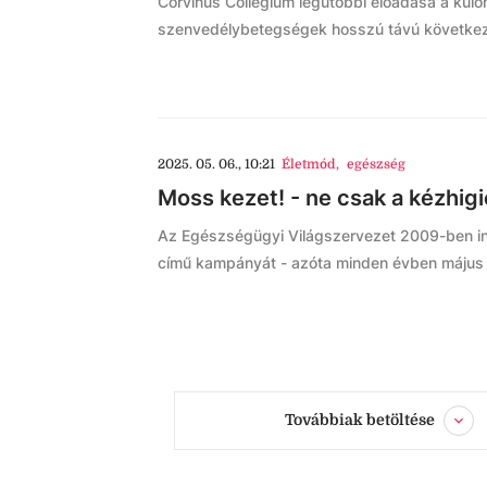
Corvinus Collegium legutóbbi előadása a külö
szenvedélybetegségek hosszú távú következ
2025. 05. 06., 10:21
Életmód
,
egészség
Moss kezet! - ne csak a kézhig
Az Egészségügyi Világszervezet 2009-ben ind
című kampányát - azóta minden évben május 
Továbbiak betöltése