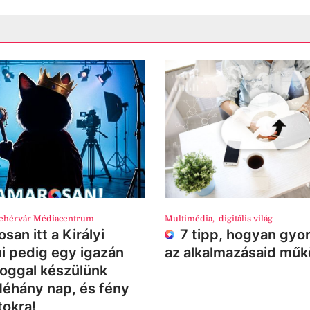
ehérvár Médiacentrum
Multimédia
,
digitális világ
san itt a Királyi
7 tipp, hogyan gyor
i pedig egy igazán
az alkalmazásaid mű
loggal készülünk
Néhány nap, és fény
tokra!