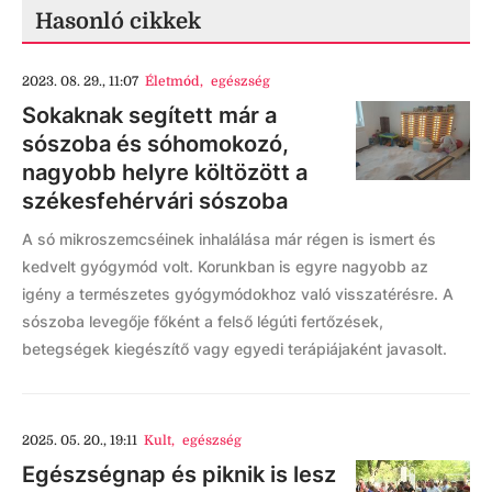
Hasonló cikkek
2023. 08. 29., 11:07
Életmód
,
egészség
Sokaknak segített már a
sószoba és sóhomokozó,
nagyobb helyre költözött a
székesfehérvári sószoba
A só mikroszemcséinek inhalálása már régen is ismert és
kedvelt gyógymód volt. Korunkban is egyre nagyobb az
igény a természetes gyógymódokhoz való visszatérésre. A
sószoba levegője főként a felső légúti fertőzések,
betegségek kiegészítő vagy egyedi terápiájaként javasolt.
2025. 05. 20., 19:11
Kult
,
egészség
Egészségnap és piknik is lesz