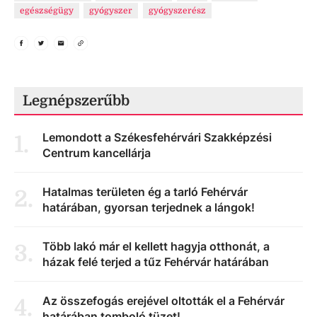
egészségügy
gyógyszer
gyógyszerész
Legnépszerűbb
Lemondott a Székesfehérvári Szakképzési
1
.
Centrum kancellárja
Hatalmas területen ég a tarló Fehérvár
2
.
határában, gyorsan terjednek a lángok!
Több lakó már el kellett hagyja otthonát, a
3
.
házak felé terjed a tűz Fehérvár határában
Az összefogás erejével oltották el a Fehérvár
4
.
határában tomboló tüzet!