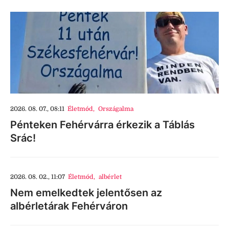
2026. 08. 07., 08:11
Életmód
,
Országalma
Pénteken Fehérvárra érkezik a Táblás
Srác!
2026. 08. 02., 11:07
Életmód
,
albérlet
Nem emelkedtek jelentősen az
albérletárak Fehérváron