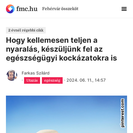
fmc.hu
Fehérvár összeköt
2 évnél régebbi cikk
Hogy kellemesen teljen a
nyaralás, készüljünk fel az
egészségügyi kockázatokra is
Farkas Szilárd
·
·
2024. 06. 11., 14:57
Utazás
egészség
pinterest.com