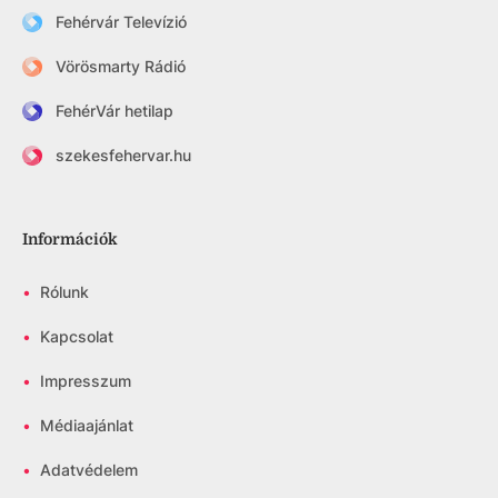
Fehérvár Televízió
Vörösmarty Rádió
FehérVár hetilap
szekesfehervar.hu
Információk
•
Rólunk
•
Kapcsolat
•
Impresszum
•
Médiaajánlat
•
Adatvédelem