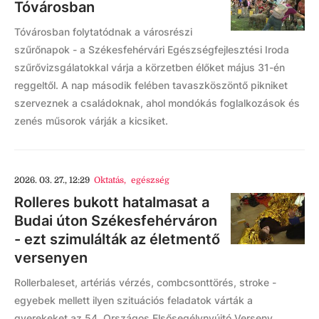
Tóvárosban
Tóvárosban folytatódnak a városrészi
szűrőnapok - a Székesfehérvári Egészségfejlesztési Iroda
szűrővizsgálatokkal várja a körzetben élőket május 31-én
reggeltől. A nap második felében tavaszköszöntő pikniket
szerveznek a családoknak, ahol mondókás foglalkozások és
zenés műsorok várják a kicsiket.
2026. 03. 27., 12:29
Oktatás
,
egészség
Rolleres bukott hatalmasat a
Budai úton Székesfehérváron
- ezt szimulálták az életmentő
versenyen
Rollerbaleset, artériás vérzés, combcsonttörés, stroke -
egyebek mellett ilyen szituációs feladatok várták a
gyerekeket az 54. Országos Elsősegélynyújtó Verseny