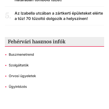
Az Izabella utcában a zártkerti épületeket elérte
5
.
a tűz! 70 tűzoltó dolgozik a helyszínen!
Fehérvári hasznos infók
•
Buszmenetrend
•
Szolgáltatók
•
Orvosi ügyeletek
•
Ügyintézés