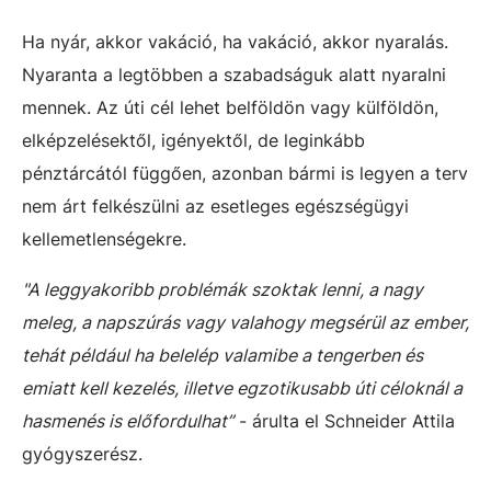
Ha nyár, akkor vakáció, ha vakáció, akkor nyaralás.
Nyaranta a legtöbben a szabadságuk alatt nyaralni
mennek. Az úti cél lehet belföldön vagy külföldön,
elképzelésektől, igényektől, de leginkább
pénztárcától függően, azonban bármi is legyen a terv
nem árt felkészülni az esetleges egészségügyi
kellemetlenségekre.
"A leggyakoribb problémák szoktak lenni, a nagy
meleg, a napszúrás vagy valahogy megsérül az ember,
tehát például ha belelép valamibe a tengerben és
emiatt kell kezelés, illetve egzotikusabb úti céloknál a
hasmenés is előfordulhat”
- árulta el Schneider Attila
gyógyszerész.