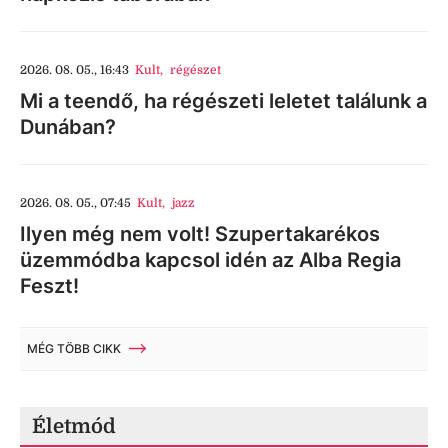
2026. 08. 05., 16:43
Kult
,
régészet
Mi a teendő, ha régészeti leletet találunk a
Dunában?
2026. 08. 05., 07:45
Kult
,
jazz
Ilyen még nem volt! Szupertakarékos
üzemmódba kapcsol idén az Alba Regia
Feszt!
MÉG TÖBB CIKK
Életmód