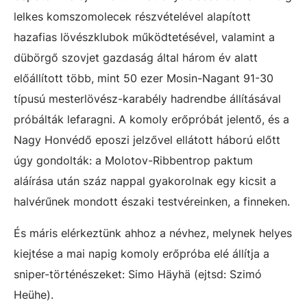
lelkes komszomolecek részvételével alapított
hazafias lövészklubok működtetésével, valamint a
dübörgő szovjet gazdaság által három év alatt
előállított több, mint 50 ezer Mosin-Nagant 91-30
típusú mesterlövész-karabély hadrendbe állításával
próbálták lefaragni. A komoly erőpróbát jelentő, és a
Nagy Honvédő eposzi jelzővel ellátott háború előtt
úgy gondolták: a Molotov-Ribbentrop paktum
aláírása után száz nappal gyakorolnak egy kicsit a
halvérűnek mondott északi testvéreinken, a finneken.
És máris elérkeztünk ahhoz a névhez, melynek helyes
kiejtése a mai napig komoly erőpróba elé állítja a
sniper-történészeket: Simo Häyhä (ejtsd: Szimó
Heühe).