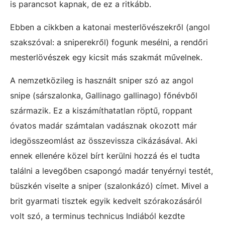
is parancsot kapnak, de ez a ritkább.
Ebben a cikkben a katonai mesterlövészekről (angol
szakszóval: a sniperekről) fogunk mesélni, a rendőri
mesterlövészek egy kicsit más szakmát művelnek.
A nemzetközileg is használt sniper szó az angol
snipe (sárszalonka, Gallinago gallinago) főnévből
származik. Ez a kiszámíthatatlan röptű, roppant
óvatos madár számtalan vadásznak okozott már
idegösszeomlást az összevissza cikázásával. Aki
ennek ellenére közel bírt kerülni hozzá és el tudta
találni a levegőben csapongó madár tenyérnyi testét,
büszkén viselte a sniper (szalonkázó) címet. Mivel a
brit gyarmati tisztek egyik kedvelt szórakozásáról
volt szó, a terminus technicus Indiából kezdte