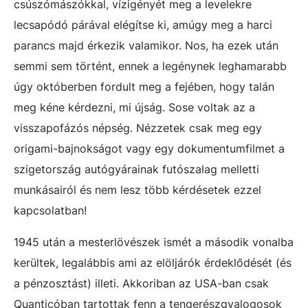
csúszómászókkal, vízigényét meg a levelekre
lecsapódó párával elégítse ki, amúgy meg a harci
parancs majd érkezik valamikor. Nos, ha ezek után
semmi sem történt, ennek a legénynek leghamarabb
úgy októberben fordult meg a fejében, hogy talán
meg kéne kérdezni, mi újság. Sose voltak az a
visszapofázós népség. Nézzetek csak meg egy
origami-bajnokságot vagy egy dokumentumfilmet a
szigetország autógyárainak futószalag melletti
munkásairól és nem lesz több kérdésetek ezzel
kapcsolatban!
1945 után a mesterlövészek ismét a második vonalba
kerültek, legalábbis ami az elöljárók érdeklődését (és
a pénzosztást) illeti. Akkoriban az USA-ban csak
Quanticóban tartottak fenn a tengerészgyalogosok