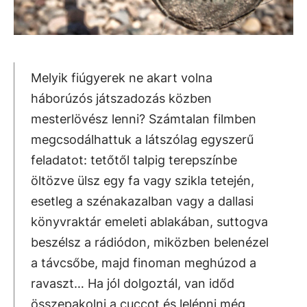
Melyik fiúgyerek ne akart volna
háborúzós játszadozás közben
mesterlövész lenni? Számtalan filmben
megcsodálhattuk a látszólag egyszerű
feladatot: tetőtől talpig terepszínbe
öltözve ülsz egy fa vagy szikla tetején,
esetleg a szénakazalban vagy a dallasi
könyvraktár emeleti ablakában, suttogva
beszélsz a rádiódon, miközben belenézel
a távcsőbe, majd finoman meghúzod a
ravaszt… Ha jól dolgoztál, van időd
összepakolni a cuccot és lelépni még