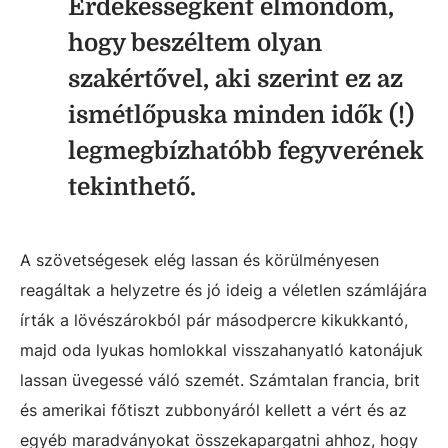
Érdekességként elmondom,
hogy beszéltem olyan
szakértővel, aki szerint ez az
ismétlőpuska minden idők (!)
legmegbízhatóbb fegyverének
tekinthető.
A szövetségesek elég lassan és körülményesen
reagáltak a helyzetre és jó ideig a véletlen számlájára
írták a lövészárokból pár másodpercre kikukkantó,
majd oda lyukas homlokkal visszahanyatló katonájuk
lassan üvegessé váló szemét. Számtalan francia, brit
és amerikai főtiszt zubbonyáról kellett a vért és az
egyéb maradványokat összekapargatni ahhoz, hogy