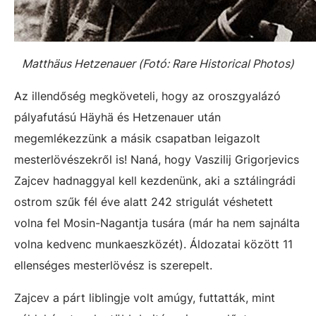
Matthäus Hetzenauer (Fotó:
Rare Historical Photos)
Az illendőség megköveteli, hogy az oroszgyalázó
pályafutású Häyhä és Hetzenauer után
megemlékezzünk a másik csapatban leigazolt
mesterlövészekről is! Naná, hogy Vaszilij Grigorjevics
Zajcev hadnaggyal kell kezdenünk, aki a sztálingrádi
ostrom szűk fél éve alatt 242 strigulát véshetett
volna fel Mosin-Nagantja tusára (már ha nem sajnálta
volna kedvenc munkaeszközét). Áldozatai között 11
ellenséges mesterlövész is szerepelt.
Zajcev a párt liblingje volt amúgy, futtatták, mint