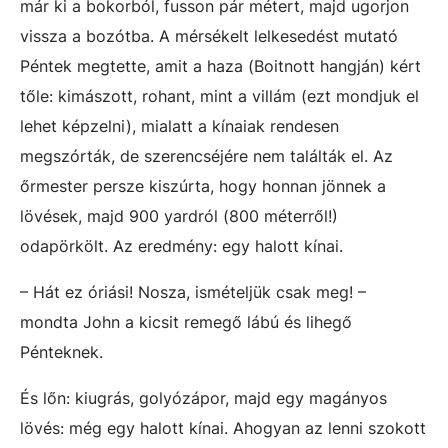
már ki a bokorból, fusson pár métert, majd ugorjon
vissza a bozótba. A mérsékelt lelkesedést mutató
Péntek megtette, amit a haza (Boitnott hangján) kért
tőle: kimászott, rohant, mint a villám (ezt mondjuk el
lehet képzelni), mialatt a kínaiak rendesen
megszórták, de szerencséjére nem találták el. Az
őrmester persze kiszúrta, hogy honnan jönnek a
lövések, majd 900 yardról (800 méterről!)
odapörkölt. Az eredmény: egy halott kínai.
– Hát ez óriási! Nosza, ismételjük csak meg! –
mondta John a kicsit remegő lábú és lihegő
Pénteknek.
És lőn: kiugrás, golyózápor, majd egy magányos
lövés: még egy halott kínai. Ahogyan az lenni szokott