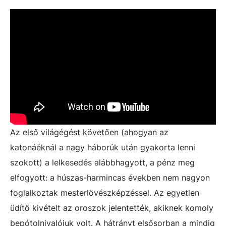
Az első világégést követően (ahogyan az
katonáéknál a nagy háborúk után gyakorta lenni
szokott) a lelkesedés alábbhagyott, a pénz meg
elfogyott: a húszas-harmincas években nem nagyon
foglalkoztak mesterlövészképzéssel. Az egyetlen
üdítő kivételt az oroszok jelentették, akiknek komoly
bepótolnivalójuk volt. A hátrányt elsősorban a mindig