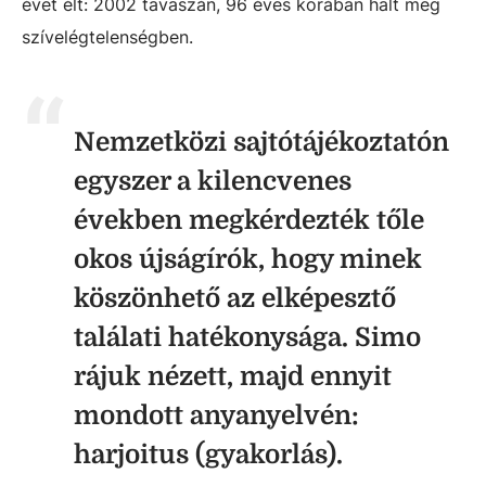
évet élt: 2002 tavaszán, 96 éves korában halt meg
szívelégtelenségben.
Nemzetközi sajtótájékoztatón
egyszer a kilencvenes
években megkérdezték tőle
okos újságírók, hogy minek
köszönhető az elképesztő
találati hatékonysága. Simo
rájuk nézett, majd ennyit
mondott anyanyelvén:
harjoitus (gyakorlás).