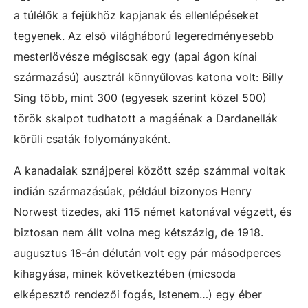
a túlélők a fejükhöz kapjanak és ellenlépéseket
tegyenek. Az első világháború legeredményesebb
mesterlövésze mégiscsak egy (apai ágon kínai
származású) ausztrál könnyűlovas katona volt: Billy
Sing több, mint 300 (egyesek szerint közel 500)
török skalpot tudhatott a magáénak a Dardanellák
körüli csaták folyományaként.
A kanadaiak sznájperei között szép számmal voltak
indián származásúak, például bizonyos Henry
Norwest tizedes, aki 115 német katonával végzett, és
biztosan nem állt volna meg kétszázig, de 1918.
augusztus 18-án délután volt egy pár másodperces
kihagyása, minek következtében (micsoda
elképesztő rendezői fogás, Istenem…) egy éber