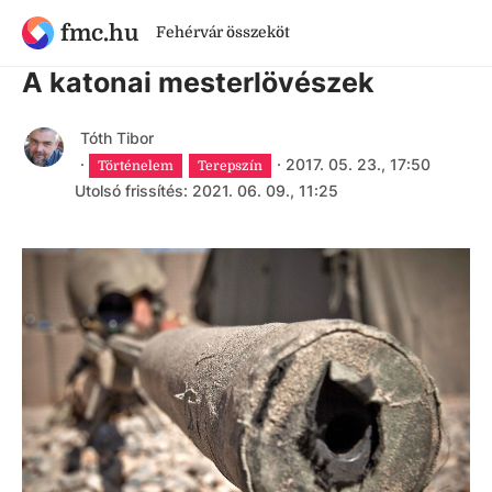
fmc.hu
Fehérvár összeköt
9 évnél régebbi cikk
A katonai mesterlövészek
Tóth Tibor
·
·
2017. 05. 23., 17:50
Történelem
Terepszín
Utolsó frissítés: 2021. 06. 09., 11:25