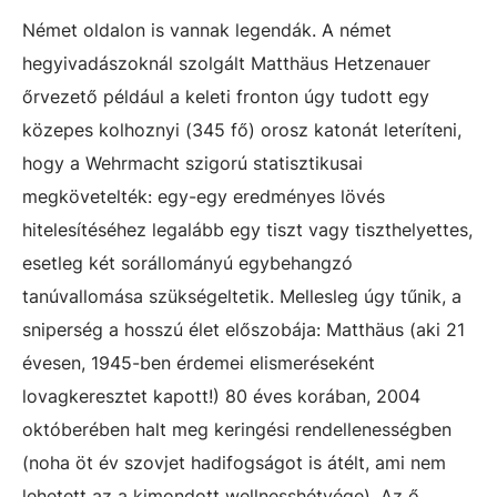
Német oldalon is vannak legendák. A német
hegyivadászoknál szolgált Matthäus Hetzenauer
őrvezető például a keleti fronton úgy tudott egy
közepes kolhoznyi (345 fő) orosz katonát leteríteni,
hogy a Wehrmacht szigorú statisztikusai
megkövetelték: egy-egy eredményes lövés
hitelesítéséhez legalább egy tiszt vagy tiszthelyettes,
esetleg két sorállományú egybehangzó
tanúvallomása szükségeltetik. Mellesleg úgy tűnik, a
sniperség a hosszú élet előszobája: Matthäus (aki 21
évesen, 1945-ben érdemei elismeréseként
lovagkeresztet kapott!) 80 éves korában, 2004
októberében halt meg keringési rendellenességben
(noha öt év szovjet hadifogságot is átélt, ami nem
lehetett az a kimondott wellnesshétvége). Az ő