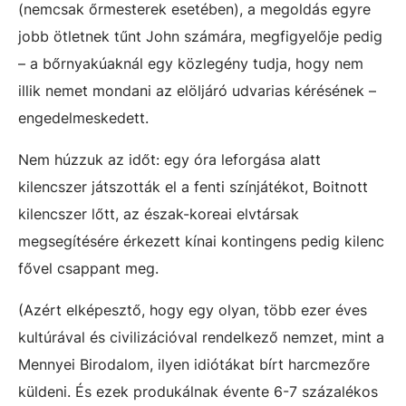
(nemcsak őrmesterek esetében), a megoldás egyre
jobb ötletnek tűnt John számára, megfigyelője pedig
– a bőrnyakúaknál egy közlegény tudja, hogy nem
illik nemet mondani az elöljáró udvarias kérésének –
engedelmeskedett.
Nem húzzuk az időt: egy óra leforgása alatt
kilencszer játszották el a fenti színjátékot, Boitnott
kilencszer lőtt, az észak-koreai elvtársak
megsegítésére érkezett kínai kontingens pedig kilenc
fővel csappant meg.
(Azért elképesztő, hogy egy olyan, több ezer éves
kultúrával és civilizációval rendelkező nemzet, mint a
Mennyei Birodalom, ilyen idiótákat bírt harcmezőre
küldeni. És ezek produkálnak évente 6-7 százalékos