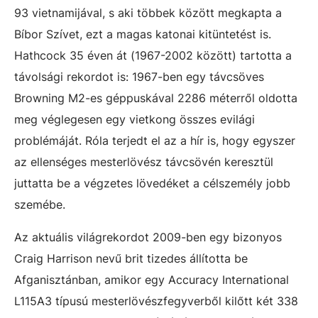
93 vietnamijával, s aki többek között megkapta a
Bíbor Szívet, ezt a magas katonai kitüntetést is.
Hathcock 35 éven át (1967-2002 között) tartotta a
távolsági rekordot is: 1967-ben egy távcsöves
Browning M2-es géppuskával 2286 méterről oldotta
meg véglegesen egy vietkong összes evilági
problémáját. Róla terjedt el az a hír is, hogy egyszer
az ellenséges mesterlövész távcsövén keresztül
juttatta be a végzetes lövedéket a célszemély jobb
szemébe.
Az aktuális világrekordot 2009-ben egy bizonyos
Craig Harrison nevű brit tizedes állította be
Afganisztánban, amikor egy Accuracy International
L115A3 típusú mesterlövészfegyverből kilőtt két 338