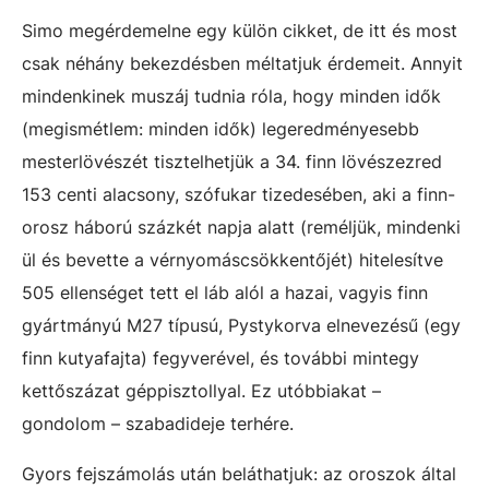
Simo megérdemelne egy külön cikket, de itt és most
csak néhány bekezdésben méltatjuk érdemeit. Annyit
mindenkinek muszáj tudnia róla, hogy minden idők
(megismétlem: minden idők) legeredményesebb
mesterlövészét tisztelhetjük a 34. finn lövészezred
153 centi alacsony, szófukar tizedesében, aki a finn-
orosz háború százkét napja alatt (reméljük, mindenki
ül és bevette a vérnyomáscsökkentőjét) hitelesítve
505 ellenséget tett el láb alól a hazai, vagyis finn
gyártmányú M27 típusú, Pystykorva elnevezésű (egy
finn kutyafajta) fegyverével, és további mintegy
kettőszázat géppisztollyal. Ez utóbbiakat –
gondolom – szabadideje terhére.
Gyors fejszámolás után beláthatjuk: az oroszok által