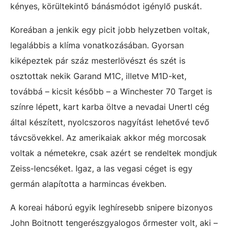
kényes, körültekintő bánásmódot igénylő puskát.
Koreában a jenkik egy picit jobb helyzetben voltak,
legalábbis a klíma vonatkozásában. Gyorsan
kiképeztek pár száz mesterlövészt és szét is
osztottak nekik Garand M1C, illetve M1D-ket,
továbbá – kicsit később – a Winchester 70 Target is
színre lépett, kart karba öltve a nevadai Unertl cég
által készített, nyolcszoros nagyítást lehetővé tevő
távcsövekkel. Az amerikaiak akkor még morcosak
voltak a németekre, csak azért se rendeltek mondjuk
Zeiss-lencséket. Igaz, a las vegasi céget is egy
germán alapította a harmincas években.
A koreai háború egyik leghíresebb snipere bizonyos
John Boitnott tengerészgyalogos őrmester volt, aki –