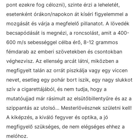
pont ezekre fog célozni), szinte érzi a leheletét,
esetenként órákon/napokon át kíséri figyelemmel a
mozgását és várja a megfelelő pillanatot. A lövedék
becsapódását is megnézi, a roncsolást, amit a 400-
600 m/s sebességgel célba érő, 8-12 grammos
fémdarab az emberi szövetekben és csontokban
véghezvisz. Az ellenség arcát látni, miközben a
megfigyelt talán az orrát piszkálja vagy egy viccen
nevet, esetleg egy pohár bort iszik, egy nagy slukkot
szív a cigarettájából, és nem tudja, hogy a
mutatóujjad már rásimult az elsütőbillentyűre és az a
szippantás az utolsó… Mesterlövésznek születni kell!
A kiképzés, a kiváló fegyver és optika, a jó
megfigyelő szükséges, de nem elégséges ehhez a
melóhoz.