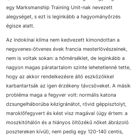
egy Marksmanship Training Unit-nak nevezett
alegységet, s ezt is leginkább a hagyományőrzés
égisze alatt.
Az indokínai klíma nem kedvezett kimondottan a
negyvenes-ötvenes évek francia mesterlövészeinek,
nem is voltak sokan: a hőmérséklet, de leginkább a
nagyon magas páratartalom szinte lehetetlenné tette,
hogy az akkor rendelkezésre álló eszközökkel
karbantartsák az igen érzékeny távcsöveket. A másik
probléma maga a fegyver volt: normális katona
dzsungelháborúba kézigránátot, rövid géppisztolyt,
maroklőfegyvert és kést visz magával (úgy értem: a
moszkitóhálón és a hiányos öltözékű nőket ábrázoló
posztereken kívül), nem pedig egy 120-140 centis,