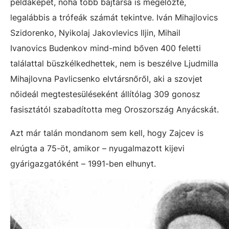
példaképet, noha több bajtársa is megelőzte,
legalábbis a trófeák számát tekintve. Iván Mihajlovics
Szidorenko, Nyikolaj Jakovlevics Iljin, Mihail
Ivanovics Budenkov mind-mind bőven 400 feletti
találattal büszkélkedhettek, nem is beszélve Ljudmilla
Mihajlovna Pavlicsenko elvtársnőről, aki a szovjet
nőideál megtestesüléseként állítólag 309 gonosz
fasisztától szabadította meg Oroszország Anyácskát.
Azt már talán mondanom sem kell, hogy Zajcev is
elrúgta a 75-öt, amikor – nyugalmazott kijevi
gyárigazgatóként – 1991-ben elhunyt.