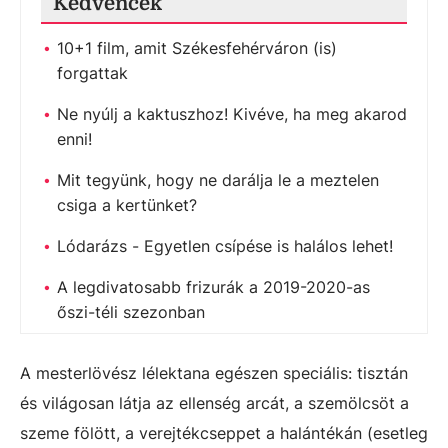
Kedvencek
10+1 film, amit Székesfehérváron (is)
forgattak
Ne nyúlj a kaktuszhoz! Kivéve, ha meg akarod
enni!
Mit tegyünk, hogy ne darálja le a meztelen
csiga a kertünket?
Lódarázs - Egyetlen csípése is halálos lehet!
A legdivatosabb frizurák a 2019-2020-as
őszi-téli szezonban
A mesterlövész lélektana egészen speciális: tisztán
és világosan látja az ellenség arcát, a szemölcsöt a
szeme fölött, a verejtékcseppet a halántékán (esetleg