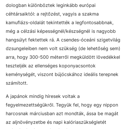
dologban különböztek leginkább európai
céhtársaiktól: a rejtőzést, vagyis a szakma
kamuflázs-oldalát tekintették a legfontosabbnak,
még a célzási képességnél/készségnél is nagyobb
hangsúlyt fektettek rá. A csendes-óceáni szigetvilág
dzsungeleiben nem volt szükség (de lehetőség sem)
arra, hogy 300-500 méterről megküldött lövedékkel
teszteljék az ellenséges koponyacsontok
keménységét, viszont bújócskához ideális terepnek
számított.
A japánok mindig híresek voltak a
fegyelmezettségükről. Tegyük fel, hogy egy nippon
harcosnak márciusban azt mondták, ássa be magát
az aljnövényzetbe és napi kalóriaszükségletét