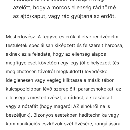
azelőtt, hogy a morcos ellenség rád törné
az ajtó/kaput, vagy rád gyújtaná az erdőt.
Mesterlövész. A fegyveres erők, illetve rendvédelmi
testületek speciálisan kiképzett és felszerelt harcosa,
akinek az a feladata, hogy az ellenség alapos
megfigyelését követően egy-egy jól elhelyezett (és
meglehetősen távolról megküldött) lövedékkel
ideiglenesen vagy végleg kiiktassa a másik tábor
kulcspozícióban lévő szereplőit: parancsnokokat, az
ellenséges mesterlövészt, a rádióst, a szakácsot
vagy a nótafát (hogy magáról AZ elnökről ne is
beszéljünk). Bizonyos esetekben haditechnika vagy
kommunikációs eszközök szétlövésére, rongálására