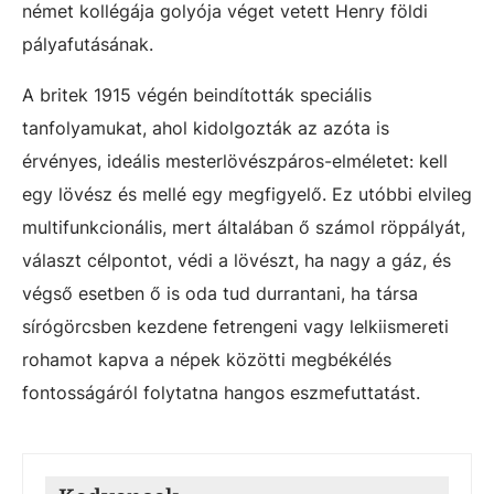
német kollégája golyója véget vetett Henry földi
pályafutásának.
A britek 1915 végén beindították speciális
tanfolyamukat, ahol kidolgozták az azóta is
érvényes, ideális mesterlövészpáros-elméletet: kell
egy lövész és mellé egy megfigyelő. Ez utóbbi elvileg
multifunkcionális, mert általában ő számol röppályát,
választ célpontot, védi a lövészt, ha nagy a gáz, és
végső esetben ő is oda tud durrantani, ha társa
sírógörcsben kezdene fetrengeni vagy lelkiismereti
rohamot kapva a népek közötti megbékélés
fontosságáról folytatna hangos eszmefuttatást.