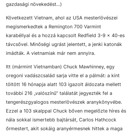
gazdasági növekedést…)
Következett Vietnam, ahol az USA mesterlövészei
megismerkedtek a Remington 700 Varmint
karabéllyal és a hozzá kapcsolt Redfield 3-9 x 40-es
távcsővel. Minőségi ugrást jelentett, a jenki katonák
imádták. A vietnamiak már nem annyira.
Itt (mármint Vietnamban) Chuck Mawhinney, egy
oregoni vadászcsalád sarja vitte el a pálmát: a kint
töltött 16 hónapja alatt 103 igazolt áldozata mellett
további 216 „valószínű” találatát jegyezték fel a
tengerészgyalogos mesterlövészek aranykönyvébe.
Ezzel a 103 skalppal Chuck bőven megelőzte híres és
nála sokkal ismertebb bajtársát, Carlos Hathcock
őrmestert, akit sokáig aranyérmesnek hittek a maga