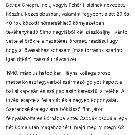
Белая Смерть-nek, vagyis Fehér Halálnak nevezett,
hószínű kezeslábasban, valamint fagypont alatt 20 és
40 fok közötti hőmérsékletű környezetben
tevékenykedő Simo nagyjából két zászlóaljnyi Ivántól
vette el örökre a hazatérés örömét, ráadásul úgy,
hogy a lövésekhez sohasem (más források szerint:
igen ritkán) használt távcsövet.
1940. március hatodikán Häyhä kolléga orosz
mesterlövészfegyverből származó golyót kapott a
bal állkapcsán és szájpadlásán keresztül a fejébe. A
lövés letépte a fél arcát és a negyed koponyáját.
Szerencséjére egy arra bóklászó finn járőr
felnyalábolta és kórházba vitte. Csodák csodája: egy
hét kóma után magához tért, majd még mintegy 62