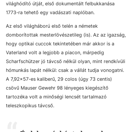
világhódító útját, első dokumentált felbukkanása
1773-ra tehető egy vadászati naplóban.
Az első világháború első telén a németek
domborítottak mesterlövészetileg (is). Az az igazság,
hogy optikai cuccok tekintetében már akkor is a
Vaterland volt a legjobb a piacon, márpedig
Scharfschützer jó távcső nélkül olyan, mint rendkívüli
hómunkás lapát nélkül: csak a vállát tudja vonogatni.
A 7,92×57-es kaliberű, 29 colos (úgy 73 centis)
csövű Mauser Gewehr 98 lényeges kiegészítő
tartozéka volt a minőségi lencsét tartalmazó
teleszkopikus távcső.