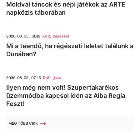
Moldvai táncok és népi játékok az ARTE
napközis táborában
2026. 08. 05., 16:43
Kult
,
régészet
Mi a teendő, ha régészeti leletet találunk a
Dunában?
2026. 08. 05., 07:45
Kult
,
jazz
Ilyen még nem volt! Szupertakarékos
üzemmódba kapcsol idén az Alba Regia
Feszt!
MÉG TÖBB CIKK