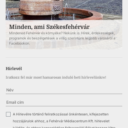
Minden, ami Székesfehérvár
Mindened Fehérvár és környéke? Nekünk is. Hírek, érdekességek,
programok és beszélgetések a világ szerintünk legjobb városáról a
Facebookon.
Hírlevél
Iratkozz fel már most hamarosan induló heti hírlevelünkre!
✓
A Hírlevélre történő feliratkozással önkéntesen, kifejezetten
hozzájárulok ahhoz, a Fehérvár Médiacentrum Kft. hírlevelet
küldjön, és ehhez kapcsolódóan felhasználói fiókot hozzon létre.