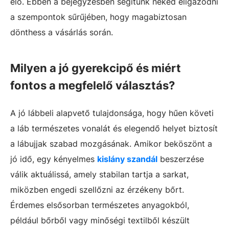
elő. Ebben a bejegyzésben segítünk neked eligazodni
a szempontok sűrűjében, hogy magabiztosan
dönthess a vásárlás során.
Milyen a jó gyerekcipő és miért
fontos a megfelelő választás?
A jó lábbeli alapvető tulajdonsága, hogy hűen követi
a láb természetes vonalát és elegendő helyet biztosít
a lábujjak szabad mozgásának. Amikor beköszönt a
jó idő, egy kényelmes
kislány szandál
beszerzése
válik aktuálissá, amely stabilan tartja a sarkat,
miközben engedi szellőzni az érzékeny bőrt.
Érdemes elsősorban természetes anyagokból,
például bőrből vagy minőségi textilből készült