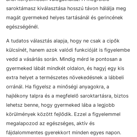
saroktámasz kiválasztása hosszú távon hálálja meg
magát gyermeked helyes tartásánál és gerincének
egészségénél.
A tudatos választás alapja, hogy ne csak a cipők
külcsínét, hanem azok valódi funkcióját is figyelembe
vedd a vásárlás során. Mindig mérd le pontosan a
gyermeked lábát mindkét oldalon, és hagyj egy kis
extra helyet a természetes növekedésnek a lábbeli
orránál. Ha figyelsz a minőségi anyagokra, a
hajlékony talpra és a megfelelő saroktartásra, biztos
lehetsz benne, hogy gyermeked lába a legjobb
körülmények között fejlődik. Ezzel a figyelemmel
megalapozod az egészséges, aktív és
fájdalommentes gyerekkort minden egyes napon.