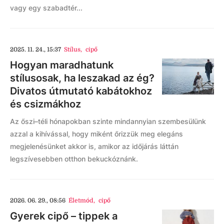
vagy egy szabadtér...
2025. 11. 24., 15:37
Stílus
,
cipő
Hogyan maradhatunk
stílusosak, ha leszakad az ég?
Divatos útmutató kabátokhoz
és csizmákhoz
Az őszi–téli hónapokban szinte mindannyian szembesülünk
azzal a kihívással, hogy miként őrizzük meg elegáns
megjelenésünket akkor is, amikor az időjárás láttán
legszívesebben otthon bekuckóznánk.
2026. 06. 29., 08:56
Életmód
,
cipő
Gyerek cipő – tippek a