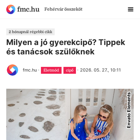
fmc.hu
Fehérvár összeköt
2 hónapnál régebbi cikk
Milyen a jó gyerekcipő? Tippek
és tanácsok szülőknek
fmc.hu
·
·
2026. 05. 27., 10:11
Életmód
cipő
Envato Elements