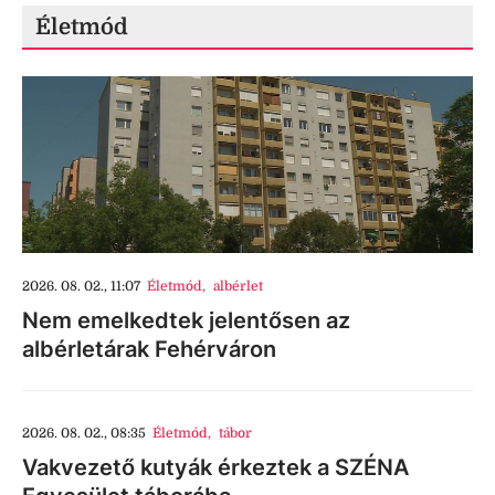
Életmód
2026. 08. 02., 11:07
Életmód
,
albérlet
Nem emelkedtek jelentősen az
albérletárak Fehérváron
2026. 08. 02., 08:35
Életmód
,
tábor
Vakvezető kutyák érkeztek a SZÉNA