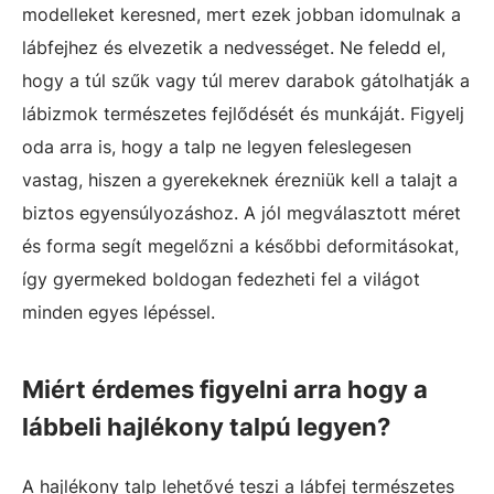
modelleket keresned, mert ezek jobban idomulnak a
lábfejhez és elvezetik a nedvességet. Ne feledd el,
hogy a túl szűk vagy túl merev darabok gátolhatják a
lábizmok természetes fejlődését és munkáját. Figyelj
oda arra is, hogy a talp ne legyen feleslegesen
vastag, hiszen a gyerekeknek érezniük kell a talajt a
biztos egyensúlyozáshoz. A jól megválasztott méret
és forma segít megelőzni a későbbi deformitásokat,
így gyermeked boldogan fedezheti fel a világot
minden egyes lépéssel.
Miért érdemes figyelni arra hogy a
lábbeli hajlékony talpú legyen?
A hajlékony talp lehetővé teszi a lábfej természetes