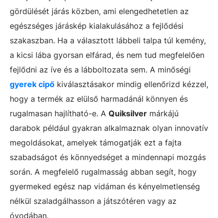
gördülését járás közben, ami elengedhetetlen az
egészséges járáskép kialakulásához a fejlődési
szakaszban. Ha a választott lábbeli talpa túl kemény,
a kicsi lába gyorsan elfárad, és nem tud megfelelően
fejlődni az íve és a lábboltozata sem. A minőségi
gyerek cipő
kiválasztásakor mindig ellenőrizd kézzel,
hogy a termék az elülső harmadánál könnyen és
rugalmasan hajlítható-e. A
Quiksilver
márkájú
darabok például gyakran alkalmaznak olyan innovatív
megoldásokat, amelyek támogatják ezt a fajta
szabadságot és könnyedséget a mindennapi mozgás
során. A megfelelő rugalmasság abban segít, hogy
gyermeked egész nap vidáman és kényelmetlenség
nélkül szaladgálhasson a játszótéren vagy az
óvodában.