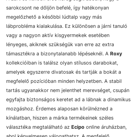
sarokcsont ne dőljön befelé, így hatékonyan
megelőzhető a későbbi lúdtalp vagy más
lábprobléma kialakulása. Ez különösen a járni tanuló
vagy a nagyon aktív kisgyermekek esetében
lényeges, akiknek szükségük van erre az extra
támasztékra a bizonytalanabb lépéseknél. A
Roxy
kollekcióiban is találsz olyan stílusos darabokat,
amelyek egyszerre divatosak és tartják a bokát a
megfelelő pozícióban minden helyzetben. A stabil
tartás ugyanakkor nem jelenthet merevséget, csupán
egyfajta biztonságos keretet ad a lábnak a dinamikus
mozgáshoz. Érdemes alaposan körülnézned a
kínálatban, hiszen a márka termékeinek széles
választéka megtalálható az
Ecipo
online áruházban,
ahol kényelmesen válogathatsz. A megfelelő