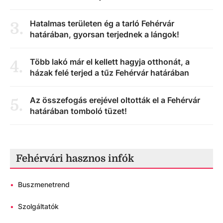
Hatalmas területen ég a tarló Fehérvár
3
.
határában, gyorsan terjednek a lángok!
Több lakó már el kellett hagyja otthonát, a
4
.
házak felé terjed a tűz Fehérvár határában
Az összefogás erejével oltották el a Fehérvár
5
.
határában tomboló tüzet!
Fehérvári hasznos infók
•
Buszmenetrend
•
Szolgáltatók