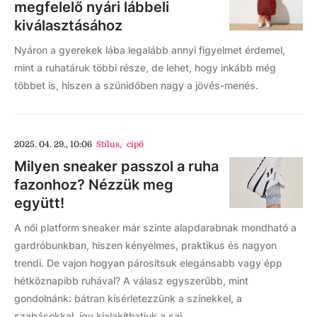
megfelelő nyári lábbeli
kiválasztásához
Nyáron a gyerekek lába legalább annyi figyelmet érdemel,
mint a ruhatáruk többi része, de lehet, hogy inkább még
többet is, hiszen a szünidőben nagy a jövés-menés.
2025. 04. 29., 10:06
Stílus
,
cipő
Milyen sneaker passzol a ruha
fazonhoz? Nézzük meg
együtt!
A női platform sneaker már szinte alapdarabnak mondható a
gardróbunkban, hiszen kényelmes, praktikus és nagyon
trendi. De vajon hogyan párosítsuk elegánsabb vagy épp
hétköznapibb ruhával? A válasz egyszerűbb, mint
gondolnánk: bátran kísérletezzünk a színekkel, a
szabásokkal, így kialakíthatjuk a saj...