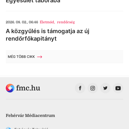
Egyesület táborába
2026. 08. 02., 06:46
Életmód
,
rendőrség
A közgyűlés is támogatja az új
rendőrfőkapitányt
MÉG TÖBB CIKK
fmc.hu
Fehérvár Médiacentrum