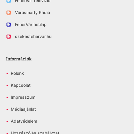
Fehérvár Televízió
Vörösmarty Rádió
FehérVár hetilap
szekesfehervar.hu
Információk
•
Rólunk
•
Kapcsolat
•
Impresszum
•
Médiaajánlat
•
Adatvédelem
•
Hozzászólás szabályzat