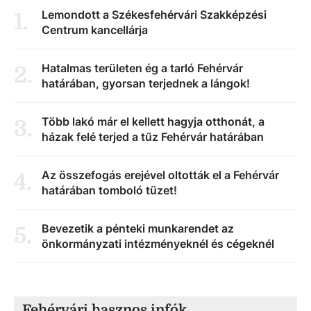
Lemondott a Székesfehérvári Szakképzési
1
.
Centrum kancellárja
Hatalmas területen ég a tarló Fehérvár
2
.
határában, gyorsan terjednek a lángok!
Több lakó már el kellett hagyja otthonát, a
3
.
házak felé terjed a tűz Fehérvár határában
Az összefogás erejével oltották el a Fehérvár
4
.
határában tomboló tüzet!
Bevezetik a pénteki munkarendet az
5
.
önkormányzati intézményeknél és cégeknél
Fehérvári hasznos infók