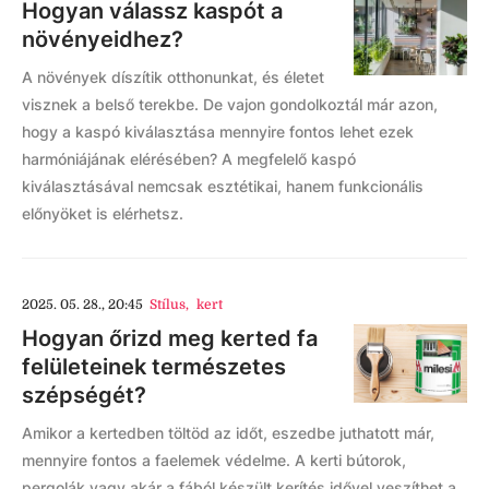
Hogyan válassz kaspót a
növényeidhez?
A növények díszítik otthonunkat, és életet
visznek a belső terekbe. De vajon gondolkoztál már azon,
hogy a kaspó kiválasztása mennyire fontos lehet ezek
harmóniájának elérésében? A megfelelő kaspó
kiválasztásával nemcsak esztétikai, hanem funkcionális
előnyöket is elérhetsz.
2025. 05. 28., 20:45
Stílus
,
kert
Hogyan őrizd meg kerted fa
felületeinek természetes
szépségét?
Amikor a kertedben töltöd az időt, eszedbe juthatott már,
mennyire fontos a faelemek védelme. A kerti bútorok,
pergolák vagy akár a fából készült kerítés idővel veszíthet a