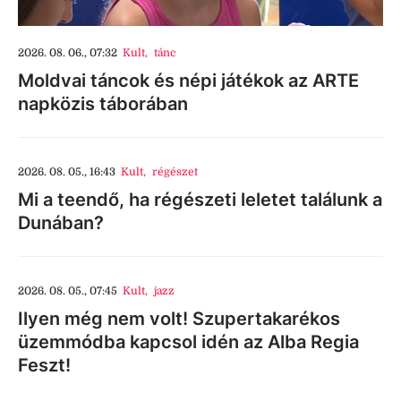
2026. 08. 06., 07:32
Kult
,
tánc
Moldvai táncok és népi játékok az ARTE
napközis táborában
2026. 08. 05., 16:43
Kult
,
régészet
Mi a teendő, ha régészeti leletet találunk a
Dunában?
2026. 08. 05., 07:45
Kult
,
jazz
Ilyen még nem volt! Szupertakarékos
üzemmódba kapcsol idén az Alba Regia
Feszt!