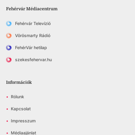
Fehérvár Médiacentrum
Fehérvár Televízió
Vörösmarty Rádió
FehérVár hetilap
szekesfehervar.hu
Információk
•
Rólunk
•
Kapcsolat
•
Impresszum
•
Médiaajánlat