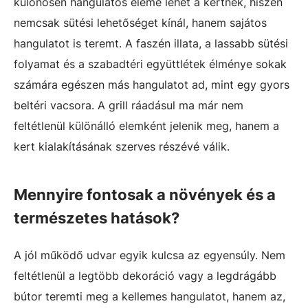
különösen hangulatos eleme lehet a kertnek, hiszen
nemcsak sütési lehetőséget kínál, hanem sajátos
hangulatot is teremt. A faszén illata, a lassabb sütési
folyamat és a szabadtéri együttlétek élménye sokak
számára egészen más hangulatot ad, mint egy gyors
beltéri vacsora. A grill ráadásul ma már nem
feltétlenül különálló elemként jelenik meg, hanem a
kert kialakításának szerves részévé válik.
Mennyire fontosak a növények és a
természetes hatások?
A jól működő udvar egyik kulcsa az egyensúly. Nem
feltétlenül a legtöbb dekoráció vagy a legdrágább
bútor teremti meg a kellemes hangulatot, hanem az,