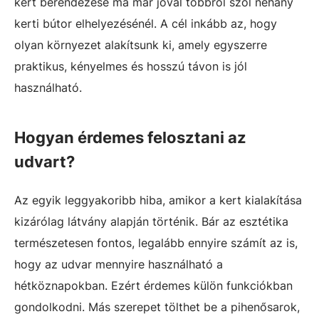
kert berendezése ma már jóval többről szól néhány
kerti bútor elhelyezésénél. A cél inkább az, hogy
olyan környezet alakítsunk ki, amely egyszerre
praktikus, kényelmes és hosszú távon is jól
használható.
Hogyan érdemes felosztani az
udvart?
Az egyik leggyakoribb hiba, amikor a kert kialakítása
kizárólag látvány alapján történik. Bár az esztétika
természetesen fontos, legalább ennyire számít az is,
hogy az udvar mennyire használható a
hétköznapokban. Ezért érdemes külön funkciókban
gondolkodni. Más szerepet tölthet be a pihenősarok,