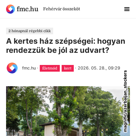
fmc.hu
Fehérvár összeköt
2 hónapnál régebbi cikk
A kertes ház szépségei: hogyan
rendezzük be jól az udvart?
fmc.hu
·
·
2026. 05. 28., 09:29
Életmód
kert
magnific/azerbaijan_stockers