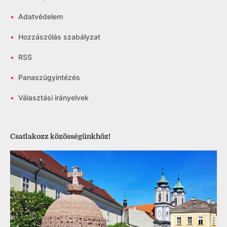
•
Adatvédelem
•
Hozzászólás szabályzat
•
RSS
•
Panaszügyintézés
•
Választási irányelvek
Csatlakozz közösségünkhöz!