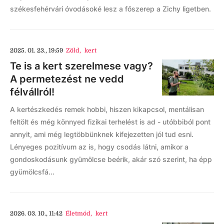
székesfehérvári óvodásoké lesz a főszerep a Zichy ligetben.
2025. 01. 23., 19:59
Zöld
,
kert
Te is a kert szerelmese vagy?
A permetezést ne vedd
félvállról!
A kertészkedés remek hobbi, hiszen kikapcsol, mentálisan
feltölt és még könnyed fizikai terhelést is ad - utóbbiból pont
annyit, ami még legtöbbünknek kifejezetten jól tud esni.
Lényeges pozitívum az is, hogy csodás látni, amikor a
gondoskodásunk gyümölcse beérik, akár szó szerint, ha épp
gyümölcsfá...
2026. 03. 10., 11:42
Életmód
,
kert