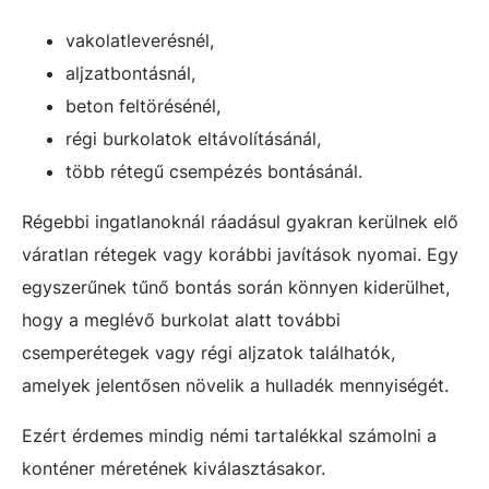
vakolatleverésnél,
aljzatbontásnál,
beton feltörésénél,
régi burkolatok eltávolításánál,
több rétegű csempézés bontásánál.
Régebbi ingatlanoknál ráadásul gyakran kerülnek elő
váratlan rétegek vagy korábbi javítások nyomai. Egy
egyszerűnek tűnő bontás során könnyen kiderülhet,
hogy a meglévő burkolat alatt további
csemperétegek vagy régi aljzatok találhatók,
amelyek jelentősen növelik a hulladék mennyiségét.
Ezért érdemes mindig némi tartalékkal számolni a
konténer méretének kiválasztásakor.