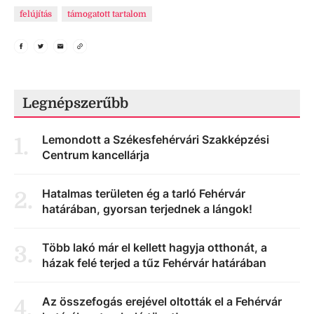
felújítás
támogatott tartalom
Legnépszerűbb
Lemondott a Székesfehérvári Szakképzési
1
.
Centrum kancellárja
Hatalmas területen ég a tarló Fehérvár
2
.
határában, gyorsan terjednek a lángok!
Több lakó már el kellett hagyja otthonát, a
3
.
házak felé terjed a tűz Fehérvár határában
Az összefogás erejével oltották el a Fehérvár
4
.