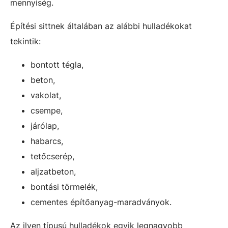
mennyiség.
Építési sittnek általában az alábbi hulladékokat
tekintik:
bontott tégla,
beton,
vakolat,
csempe,
járólap,
habarcs,
tetőcserép,
aljzatbeton,
bontási törmelék,
cementes építőanyag-maradványok.
Az ilyen típusú hulladékok egyik legnagyobb