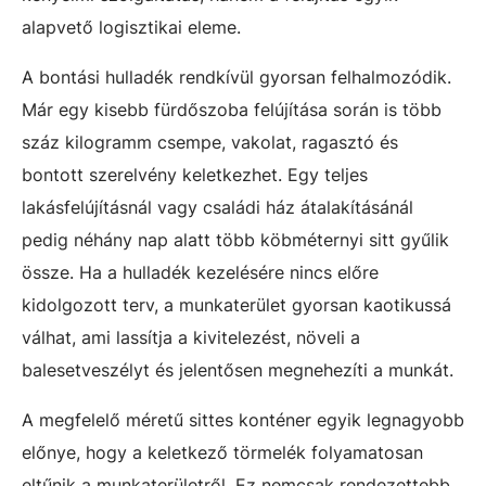
alapvető logisztikai eleme.
A bontási hulladék rendkívül gyorsan felhalmozódik.
Már egy kisebb fürdőszoba felújítása során is több
száz kilogramm csempe, vakolat, ragasztó és
bontott szerelvény keletkezhet. Egy teljes
lakásfelújításnál vagy családi ház átalakításánál
pedig néhány nap alatt több köbméternyi sitt gyűlik
össze. Ha a hulladék kezelésére nincs előre
kidolgozott terv, a munkaterület gyorsan kaotikussá
válhat, ami lassítja a kivitelezést, növeli a
balesetveszélyt és jelentősen megnehezíti a munkát.
A megfelelő méretű sittes konténer egyik legnagyobb
előnye, hogy a keletkező törmelék folyamatosan
eltűnik a munkaterületről. Ez nemcsak rendezettebb