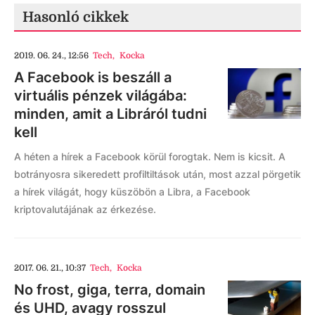
Hasonló cikkek
2019. 06. 24., 12:56
Tech
,
Kocka
A Facebook is beszáll a
virtuális pénzek világába:
minden, amit a Libráról tudni
kell
A héten a hírek a Facebook körül forogtak. Nem is kicsit. A
botrányosra sikeredett profiltiltások után, most azzal pörgetik
a hírek világát, hogy küszöbön a Libra, a Facebook
kriptovalutájának az érkezése.
2017. 06. 21., 10:37
Tech
,
Kocka
No frost, giga, terra, domain
és UHD, avagy rosszul