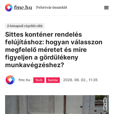
fmc.hu
Fehérvár összeköt
2 hónapnál régebbi cikk
Sittes konténer rendelés
felújításhoz: hogyan válasszon
megfelelő méretet és mire
figyeljen a gördülékeny
munkavégzéshez?
fmc.hu
·
·
2026. 06. 02., 11:35
Tech
bontás
envato