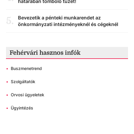
határában tomboló tüzet!
Bevezetik a pénteki munkarendet az
5
.
önkormányzati intézményeknél és cégeknél
Fehérvári hasznos infók
•
Buszmenetrend
•
Szolgáltatók
•
Orvosi ügyeletek
•
Ügyintézés