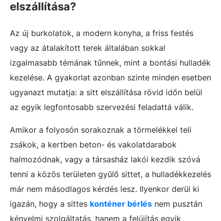
elszállítása?
Az új burkolatok, a modern konyha, a friss festés
vagy az átalakított terek általában sokkal
izgalmasabb témának tűnnek, mint a bontási hulladék
kezelése. A gyakorlat azonban szinte minden esetben
ugyanazt mutatja: a sitt elszállítása rövid időn belül
az egyik legfontosabb szervezési feladattá válik.
Amikor a folyosón sorakoznak a törmelékkel teli
zsákok, a kertben beton- és vakolatdarabok
halmozódnak, vagy a társasház lakói kezdik szóvá
tenni a közös területen gyűlő sittet, a hulladékkezelés
már nem másodlagos kérdés lesz. Ilyenkor derül ki
igazán, hogy a sittes
konténer bérlés
nem pusztán
kényelmi szolgáltatás, hanem a felújítás egyik