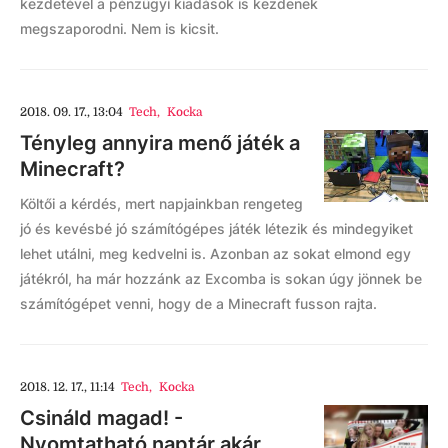
kezdetével a pénzügyi kiadások is kezdenek
megszaporodni. Nem is kicsit.
2018. 09. 17., 13:04
Tech
,
Kocka
Tényleg annyira menő játék a
Minecraft?
Költői a kérdés, mert napjainkban rengeteg
jó és kevésbé jó számítógépes játék létezik és mindegyiket
lehet utálni, meg kedvelni is. Azonban az sokat elmond egy
játékról, ha már hozzánk az Excomba is sokan úgy jönnek be
számítógépet venni, hogy de a Minecraft fusson rajta.
2018. 12. 17., 11:14
Tech
,
Kocka
Csináld magad! -
Nyomtatható naptár akár