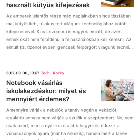
használt kütyüs kifejezések
Az emberek jelentős része még napjainkban sincs tisztában
mai kütyüsített, túlokosított világunk technológiához kötött
kifejezéseivel. Kicsit szomorú is vagyok emiatt, de azért
ennek okát nem feltétlenül a felhasználókban kell keresni. Az
elmúlt tíz, tizenöt évben igencsak felpörgött világunk techni...
2017. 09. 06., 10:57
Tech
,
Kocka
Notebook vásárlás
iskolakezdéskor: milyet és
mennyiért érdemes?
Amennyire várják a nebulók a tanév végén a vakációt,
legalább annyira nem várják a szülők a szeptembert. No, nem
csak azért, mert a nyár kezd alább hagyni és érkezik a
vénasszonyok nyara (már ha érkezik), hanem mert a tanév