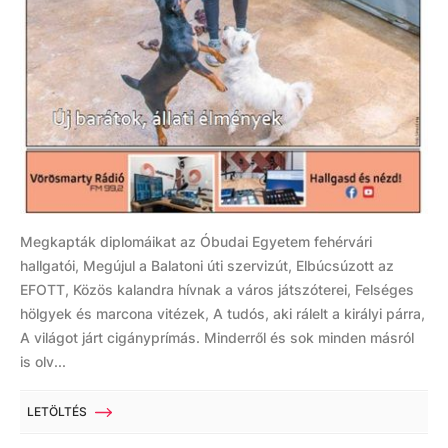
Megkapták diplomáikat az Óbudai Egyetem fehérvári
hallgatói, Megújul a Balatoni úti szervizút, Elbúcsúzott az
EFOTT, Közös kalandra hívnak a város játszóterei, Felséges
hölgyek és marcona vitézek, A tudós, aki rálelt a királyi párra,
A világot járt cigányprímás. Minderről és sok minden másról
is olv...
LETÖLTÉS