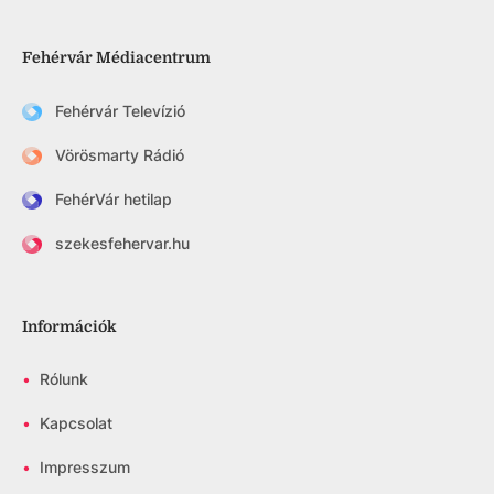
Fehérvár Médiacentrum
Fehérvár Televízió
Vörösmarty Rádió
FehérVár hetilap
szekesfehervar.hu
Információk
•
Rólunk
•
Kapcsolat
•
Impresszum