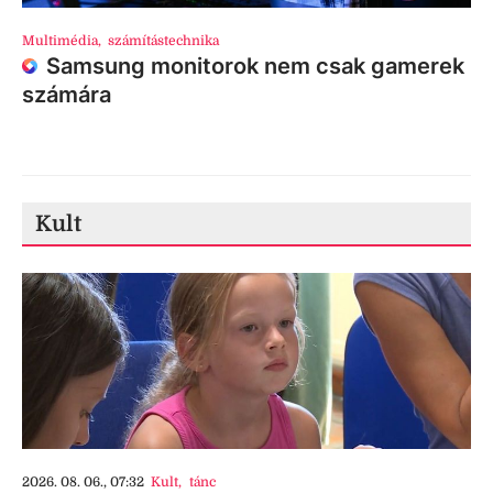
Multimédia
,
számítástechnika
Samsung monitorok nem csak gamerek
számára
Kult
2026. 08. 06., 07:32
Kult
,
tánc