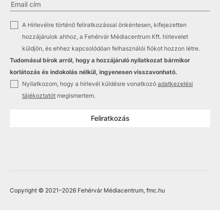
✓
A Hírlevélre történő feliratkozással önkéntesen, kifejezetten
hozzájárulok ahhoz, a Fehérvár Médiacentrum Kft. hírlevelet
küldjön, és ehhez kapcsolódóan felhasználói fiókot hozzon létre.
Tudomásul bírok arról, hogy a hozzájáruló nyilatkozat bármikor
korlátozás és indokolás nélkül, ingyenesen visszavonható.
✓
Nyilatkozom, hogy a hírlevél küldésre vonatkozó
adatkezelési
tájékoztatót
megismertem.
Feliratkozás
Copyright © 2021
–2026
Fehérvár Médiacentrum, fmc.hu