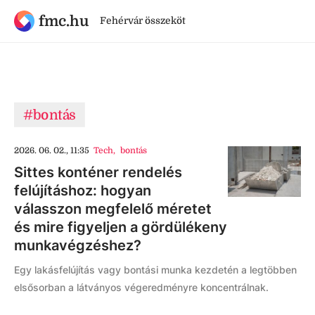
fmc.hu
Fehérvár összeköt
#bontás
2026. 06. 02., 11:35
Tech
,
bontás
Sittes konténer rendelés
felújításhoz: hogyan
válasszon megfelelő méretet
és mire figyeljen a gördülékeny
munkavégzéshez?
Egy lakásfelújítás vagy bontási munka kezdetén a legtöbben
elsősorban a látványos végeredményre koncentrálnak.