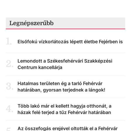
Legnépszerűbb
1
.
Elsőfokú vízkorlátozás lépett életbe Fejérben is
Lemondott a Székesfehérvári Szakképzési
2
.
Centrum kancellárja
Hatalmas területen ég a tarló Fehérvár
3
.
határában, gyorsan terjednek a lángok!
Több lakó már el kellett hagyja otthonát, a
4
.
házak felé terjed a tűz Fehérvár határában
Az összefogás erejével oltották el a Fehérvár