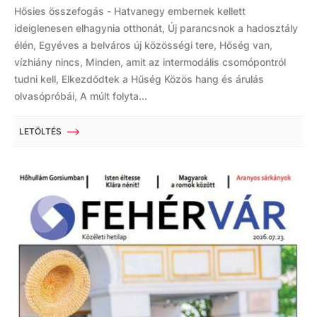
Hősies összefogás - Hatvanegy embernek kellett
ideiglenesen elhagynia otthonát, Új parancsnok a hadosztály
élén, Egyéves a belváros új közösségi tere, Hőség van,
vízhiány nincs, Minden, amit az intermodális csomópontról
tudni kell, Elkezdődtek a Hűség Közös hang és árulás
olvasópróbái, A múlt folyta...
LETÖLTÉS