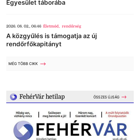
Egyesület táborába
2026. 08. 02., 06:46
Életmód
,
rendőrség
A közgyűlés is támogatja az új
rendőrfőkapitányt
MÉG TÖBB CIKK
FehérVár hetilap
ÖSSZES ÚJSÁG