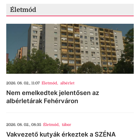
Életmód
2026. 08. 02., 11:07
Életmód
,
albérlet
Nem emelkedtek jelentősen az
albérletárak Fehérváron
2026. 08. 02., 08:35
Életmód
,
tábor
Vakvezető kutyák érkeztek a SZÉNA