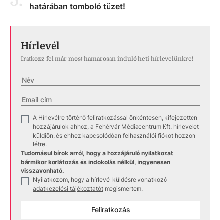
5
.
határában tomboló tüzet!
Hírlevél
Iratkozz fel már most hamarosan induló heti hírlevelünkre!
A Hírlevélre történő feliratkozással önkéntesen, kifejezetten
✓
hozzájárulok ahhoz, a Fehérvár Médiacentrum Kft. hírlevelet
küldjön, és ehhez kapcsolódóan felhasználói fiókot hozzon
létre.
Tudomásul bírok arról, hogy a hozzájáruló nyilatkozat
bármikor korlátozás és indokolás nélkül, ingyenesen
visszavonható.
Nyilatkozom, hogy a hírlevél küldésre vonatkozó
✓
adatkezelési tájékoztatót
megismertem.
Feliratkozás