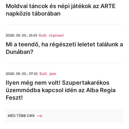
Moldvai táncok és népi játékok az ARTE
napközis táborában
2026. 08. 05., 16:43
Kult
,
régészet
Mi a teendő, ha régészeti leletet találunk a
Dunában?
2026. 08. 05., 07:45
Kult
,
jazz
Ilyen még nem volt! Szupertakarékos
üzemmódba kapcsol idén az Alba Regia
Feszt!
MÉG TÖBB CIKK