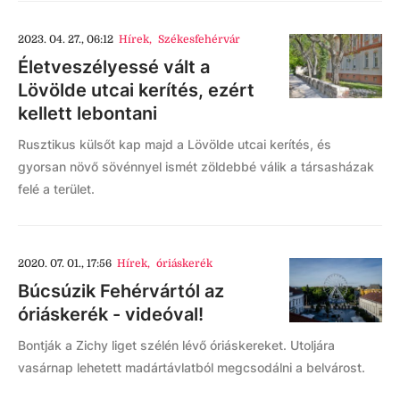
2023. 04. 27., 06:12
Hírek
,
Székesfehérvár
Életveszélyessé vált a
Lövölde utcai kerítés, ezért
kellett lebontani
Rusztikus külsőt kap majd a Lövölde utcai kerítés, és
gyorsan növő sövénnyel ismét zöldebbé válik a társasházak
felé a terület.
2020. 07. 01., 17:56
Hírek
,
óriáskerék
Búcsúzik Fehérvártól az
óriáskerék - videóval!
Bontják a Zichy liget szélén lévő óriáskereket. Utoljára
vasárnap lehetett madártávlatból megcsodálni a belvárost.