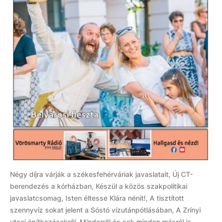
Négy díjra várják a székesfehérváriak javaslatait, Új CT-
berendezés a kórházban, Készül a közös szakpolitikai
javaslatcsomag, Isten éltesse Klára nénit!, A tisztított
szennyvíz sokat jelent a Sóstó vízutánpótlásában, A Zrínyi
utcai építkezésekről. Minderről és sok minden másról is