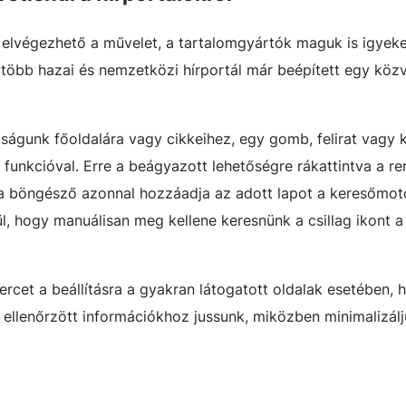
att elvégezhető a művelet, a tartalomgyártók maguk is igyek
gtöbb hazai és nemzetközi hírportál már beépített egy közv
jságunk főoldalára vagy cikkeihez, egy gomb, felirat vagy 
funkcióval. Erre a beágyazott lehetőségre rákattintva a r
 a böngésző azonnal hozzáadja az adott lapot a keresőmot
l, hogy manuálisan meg kellene keresnünk a csillag ikont a 
cet a beállításra a gyakran látogatott oldalak esetében, h
i, ellenőrzött információkhoz jussunk, miközben minimalizálj