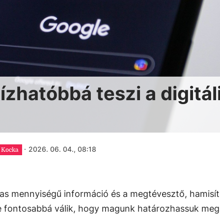
zhatóbbá teszi a digitál
·
2026. 06. 04., 08:18
Kocka
as mennyiségű információ és a megtévesztő, hamisít
re fontosabbá válik, hogy magunk határozhassuk meg