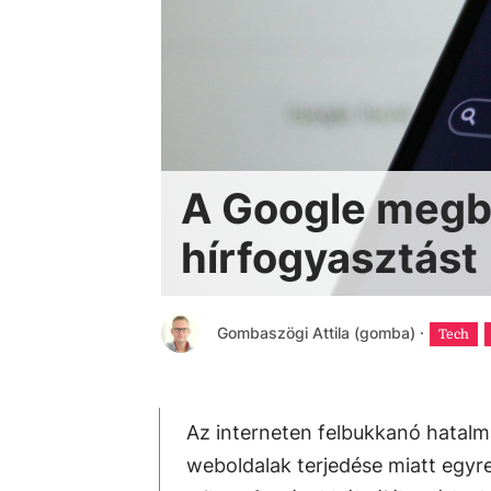
A Google megbí
hírfogyasztást
Gombaszögi Attila (gomba)
·
Tech
Az interneten felbukkanó hatalm
weboldalak terjedése miatt egy