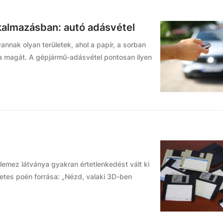
lkalmazásban: autó adásvétel
vannak olyan területek, ahol a papír, a sorban
tta magát. A gépjármű-adásvétel pontosan ilyen
lemez látványa gyakran értetlenkedést vált ki
netes poén forrása: „Nézd, valaki 3D-ben