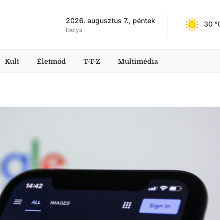
2026. augusztus 7., péntek
30
 °
Ibolya
Kult
Életmód
T-T-Z
Multimédia