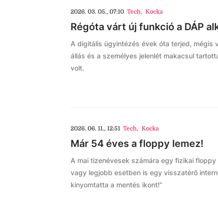
2026. 03. 05., 07:10
Tech
,
Kocka
Régóta várt új funkció a DÁP a
A digitális ügyintézés évek óta terjed, mégis 
állás és a személyes jelenlét makacsul tarto
volt.
2026. 06. 11., 12:51
Tech
,
Kocka
Már 54 éves a floppy lemez!
A mai tizenévesek számára egy fizikai floppy 
vagy legjobb esetben is egy visszatérő inter
kinyomtatta a mentés ikont!”