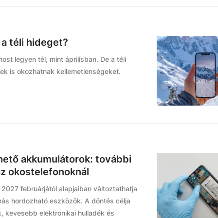
a téli hideget?
t legyen tél, mint áprilisban. De a téli
k is okozhatnak kellemetlenségeket.
ető akkumulátorok: további
az okostelefonoknál
027 februárjától alapjaiban változtathatja
más hordozható eszközök. A döntés célja
, kevesebb elektronikai hulladék és