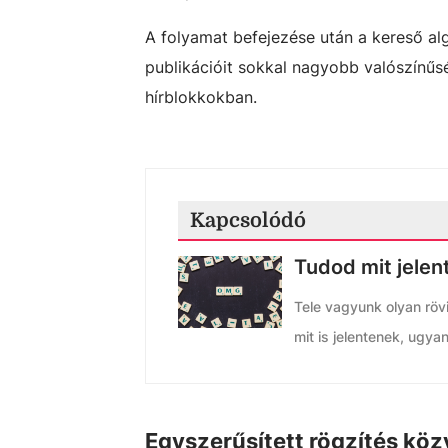
A folyamat befejezése után a kereső al
publikációit sokkal nagyobb valószínűs
hírblokkokban.
Kapcsolódó
Tudod mit jelen
Tele vagyunk olyan röv
mit is jelentenek, ugya
Egyszerűsített rögzítés közv