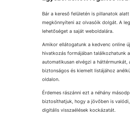
Bár a kereső felületén is pillanatok al
megkönnyíteni az olvasóik dolgát. A le
lehetőséget a saját weboldalára.
Amikor ellátogatunk a kedvenc online ú
hivatkozás formájában találkozhatunk a 
automatikusan elvégzi a háttérmunkát,
biztonságos és kiemelt listájához anélkü
oldalon.
Érdemes rászánni ezt a néhány másodper
biztosíthatjuk, hogy a jövőben is valód
digitális visszaélések kockázatát.