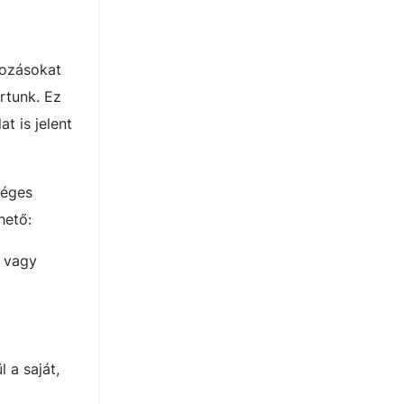
kozásokat
rtunk. Ez
 is jelent
séges
hető:
t vagy
 a saját,