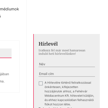
t médiumok
ó
Hírlevél
Iratkozz fel már most hamarosan
induló heti hírlevelünkre!
ójában
na.
A Hírlevélre történő feliratkozással
✓
önkéntesen, kifejezetten
hozzájárulok ahhoz, a Fehérvár
Médiacentrum Kft. hírlevelet küldjön,
és ehhez kapcsolódóan felhasználói
fiókot hozzon létre.