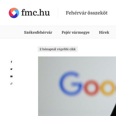
fmc.hu
Fehérvár összeköt
Székesfehérvár
Fejér vármegye
Hírek
2 hónapnál régebbi cikk