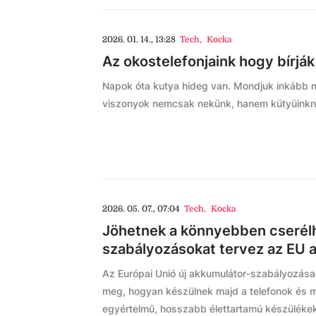
2026. 01. 14., 13:28
Tech
,
Kocka
Az okostelefonjaink hogy bírják 
Napok óta kutya hideg van. Mondjuk inkább mos
viszonyok nemcsak nekünk, hanem kütyüinkne
2026. 05. 07., 07:04
Tech
,
Kocka
Jöhetnek a könnyebben cserélh
szabályozásokat tervez az EU 
Az Európai Unió új akkumulátor‑szabályozása 2
meg, hogyan készülnek majd a telefonok és 
egyértelmű, hosszabb élettartamú készülékek