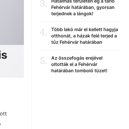
Hatalmas területen ég a tarló
3
.
Fehérvár határában, gyorsan
terjednek a lángok!
Több lakó már el kellett hagyja
4
.
otthonát, a házak felé terjed a
tűz Fehérvár határában
is
Az összefogás erejével
5
.
oltották el a Fehérvár
határában tomboló tüzet!
ott
,