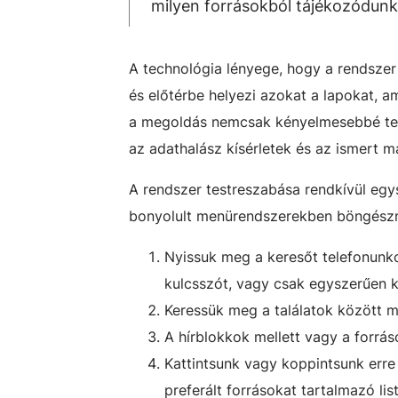
milyen forrásokból tájékozódunk
A technológia lényege, hogy a rendszer 
és előtérbe helyezi azokat a lapokat, 
a megoldás nemcsak kényelmesebbé tesz
az adathalász kísérletek és az ismert má
A rendszer testreszabása rendkívül eg
bonyolult menürendszerekben böngészni,
Nyissuk meg a keresőt telefonunk
kulcsszót, vagy csak egyszerűen k
Keressük meg a találatok között m
A hírblokkok mellett vagy a forrás
Kattintsunk vagy koppintsunk erre a
preferált forrásokat tartalmazó lis