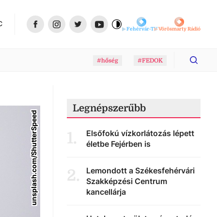
C
Fehérvár-TV
Vörösmarty Rádió
#hőség
#FEDOK
Legnépszerűbb
unsplash.com/ShutterSpeed
Elsőfokú vízkorlátozás lépett
1
.
életbe Fejérben is
Lemondott a Székesfehérvári
2
.
Szakképzési Centrum
kancellárja