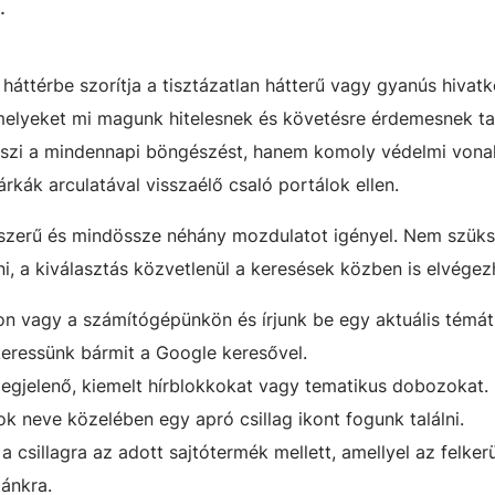
.
háttérbe szorítja a tisztázatlan hátterű vagy gyanús hivat
amelyeket mi magunk hitelesnek és követésre érdemesnek ta
i a mindennapi böngészést, hanem komoly védelmi vonalat
rkák arculatával visszaélő csaló portálok ellen.
yszerű és mindössze néhány mozdulatot igényel. Nem szük
 a kiválasztás közvetlenül a keresések közben is elvégez
on vagy a számítógépünkön és írjunk be egy aktuális témá
eressünk bármit a Google keresővel.
egjelenő, kiemelt hírblokkokat vagy tematikus dobozokat.
ok neve közelében egy apró csillag ikont fogunk találni.
 csillagra az adott sajtótermék mellett, amellyel az felkerül
tánkra.