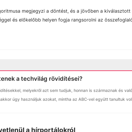
goritmusa megjegyzi a döntést, és a jövőben a kiválasztot
éggel és előkelőbb helyen fogja rangsorolni az összefoglal
tenek a techvilág rövidítései?
idítésekkel, melyekről azt sem tudjuk, honnan is származnak és val
nakkor úgy használjuk azokat, mintha az ABC-vel együtt tanultuk vol
etlenül a hírportálokról