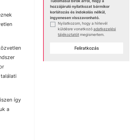
Tudomásul bírok arról, hogy a
hozzájáruló nyilatkozat bármikor
korlátozás és indokolás nélkül,
eznek
ingyenesen visszavonható.
Nyilatkozom, hogy a hírlevél
etlen
✓
küldésre vonatkozó
adatkezelési
tájékoztatót
megismertem.
közvetlen
Feliratkozás
endszer
or
találati
iszen így
uk a