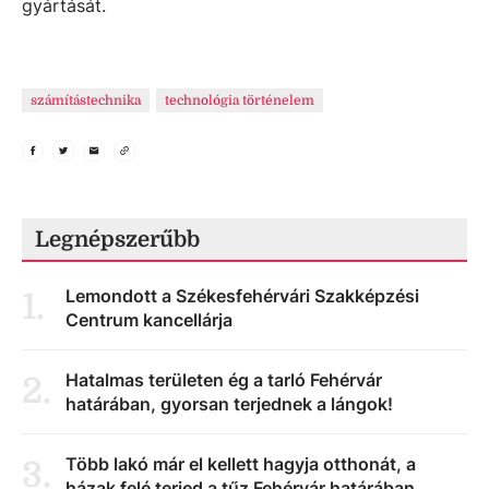
gyártását.
számítástechnika
technológia történelem
Legnépszerűbb
Lemondott a Székesfehérvári Szakképzési
1
.
Centrum kancellárja
Hatalmas területen ég a tarló Fehérvár
2
.
határában, gyorsan terjednek a lángok!
Több lakó már el kellett hagyja otthonát, a
3
.
házak felé terjed a tűz Fehérvár határában