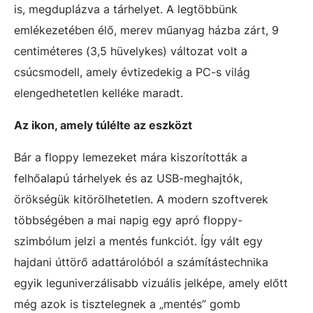
is, megduplázva a tárhelyet. A legtöbbünk
emlékezetében élő, merev műanyag házba zárt, 9
centiméteres (3,5 hüvelykes) változat volt a
csúcsmodell, amely évtizedekig a PC-s világ
elengedhetetlen kelléke maradt.
Az ikon, amely túlélte az eszközt
Bár a floppy lemezeket mára kiszorították a
felhőalapú tárhelyek és az USB-meghajtók,
örökségük kitörölhetetlen. A modern szoftverek
többségében a mai napig egy apró floppy-
szimbólum jelzi a mentés funkciót. Így vált egy
hajdani úttörő adattárolóból a számítástechnika
egyik leguniverzálisabb vizuális jelképe, amely előtt
még azok is tisztelegnek a „mentés” gomb