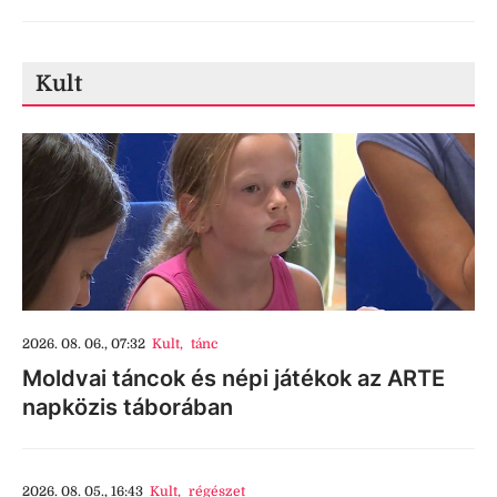
Kult
2026. 08. 06., 07:32
Kult
,
tánc
Moldvai táncok és népi játékok az ARTE
napközis táborában
2026. 08. 05., 16:43
Kult
,
régészet