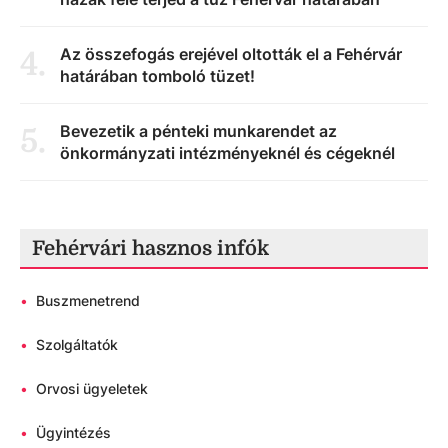
Az összefogás erejével oltották el a Fehérvár
4
.
határában tomboló tüzet!
Bevezetik a pénteki munkarendet az
5
.
önkormányzati intézményeknél és cégeknél
Fehérvári hasznos infók
•
Buszmenetrend
•
Szolgáltatók
•
Orvosi ügyeletek
•
Ügyintézés