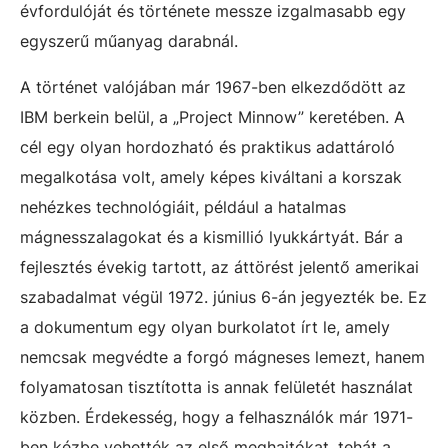
évfordulóját és története messze izgalmasabb egy
egyszerű műanyag darabnál.
A történet valójában már 1967-ben elkezdődött az
IBM berkein belül, a „Project Minnow” keretében. A
cél egy olyan hordozható és praktikus adattároló
megalkotása volt, amely képes kiváltani a korszak
nehézkes technológiáit, például a hatalmas
mágnesszalagokat és a kismillió lyukkártyát. Bár a
fejlesztés évekig tartott, az áttörést jelentő amerikai
szabadalmat végül 1972. június 6-án jegyezték be. Ez
a dokumentum egy olyan burkolatot írt le, amely
nemcsak megvédte a forgó mágneses lemezt, hanem
folyamatosan tisztította is annak felületét használat
közben. Érdekesség, hogy a felhasználók már 1971-
ben kézbe vehették az első meghajtókat, tehát a