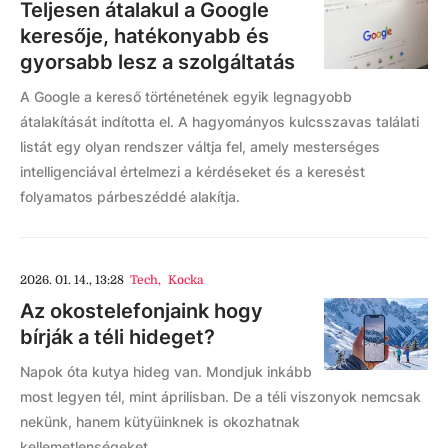
Teljesen átalakul a Google
keresője, hatékonyabb és
gyorsabb lesz a szolgáltatás
A Google a kereső történetének egyik legnagyobb
átalakítását indította el. A hagyományos kulcsszavas találati
listát egy olyan rendszer váltja fel, amely mesterséges
intelligenciával értelmezi a kérdéseket és a keresést
folyamatos párbeszéddé alakítja.
2026. 01. 14., 13:28
Tech
,
Kocka
Az okostelefonjaink hogy
bírják a téli hideget?
Napok óta kutya hideg van. Mondjuk inkább
most legyen tél, mint áprilisban. De a téli viszonyok nemcsak
nekünk, hanem kütyüinknek is okozhatnak
kellemetlenségeket.