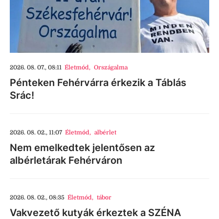
2026. 08. 07., 08:11
Életmód
,
Országalma
Pénteken Fehérvárra érkezik a Táblás
Srác!
2026. 08. 02., 11:07
Életmód
,
albérlet
Nem emelkedtek jelentősen az
albérletárak Fehérváron
2026. 08. 02., 08:35
Életmód
,
tábor
Vakvezető kutyák érkeztek a SZÉNA