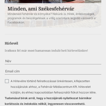
Minden, ami Székesfehérvár
Mindened Fehérvár és környéke? Nekünk is. Hírek, érdekességek,
programok és beszélgetések a világ szerintünk legjobb városáról a
Facebookon.
Hírlevél
Iratkozz fel már most hamarosan induló heti hírlevelünkre!
✓
A Hírlevélre történő feliratkozással önkéntesen, kifejezetten
hozzájárulok ahhoz, a Fehérvár Médiacentrum Kft. hírlevelet
küldjön, és ehhez kapcsolódóan felhasználói fiókot hozzon létre.
Tudomásul bírok arról, hogy a hozzájáruló nyilatkozat bármikor
korlátozás és indokolás nélkül, ingyenesen visszavonható.