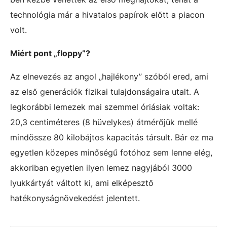
technológia már a hivatalos papírok előtt a piacon
volt.
Miért pont „floppy”?
Az elnevezés az angol „hajlékony” szóból ered, ami
az első generációk fizikai tulajdonságaira utalt. A
legkorábbi lemezek mai szemmel óriásiak voltak:
20,3 centiméteres (8 hüvelykes) átmérőjük mellé
mindössze 80 kilobájtos kapacitás társult. Bár ez ma
egyetlen közepes minőségű fotóhoz sem lenne elég,
akkoriban egyetlen ilyen lemez nagyjából 3000
lyukkártyát váltott ki, ami elképesztő
hatékonyságnövekedést jelentett.