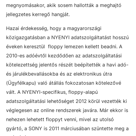
megnyomásakor, akik sosem hallották a meghajtó
jellegzetes kerregő hangját.
Hazai érdekesség, hogy a magyarországi
közigazgatásban a NYENYI adatszolgáltatást hosszú
éveken keresztül floppy lemezen kellett beadni. A
2010-es adóévtől kezdődően az adatszolgáltatási
kötelezettség jelentős részét beépítették a havi adó-
és járulékbevallásokba és az elektronikus útra
(Ügyfélkapu) való átállás fokozatosan kötelezővé
vált. A NYENYI-specifikus, floppy-alapú
adatszolgáltatási lehetőséget 2012 körül vezették ki
véglegesen az online rendszerek javára. Már ekkor is
nehezen lehetett floppyt venni, mivel az utolsó
gyártó, a SONY is 2011 márciusában szüntette meg a