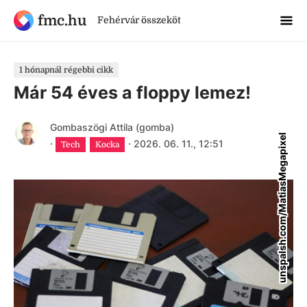
fmc.hu
Fehérvár összeköt
1 hónapnál régebbi cikk
Már 54 éves a floppy lemez!
Gombaszögi Attila (gomba)
unspalsh.com/MatiasMegapixel
·
·
2026. 06. 11., 12:51
Tech
Kocka