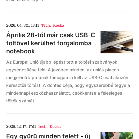
2026. 04. 30., 13:15
Tech
,
Kocka
Április 28-tól már csak USB-C
töltővel kerülhet forgalomba
notebook
Az Európai Unió újabb lépést tett a töltési szabványok
egységesítése felé. A jövőben minden, az uniós piacon
megjelenő laptopnak támogatnia kell az USB‑C csatlakozón
keresztüli töltést. A döntés célja, hogy egyszerűbbé tegye a
mindennapi eszközhasználatot, csökkentse a felesleges
töltők számát.
2025. 12. 17., 17:11
Tech
,
Kocka
Egy gyűrű minden felett - új