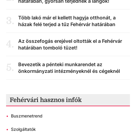
határában, gyorsan terjednek a lángok!
Több lakó már el kellett hagyja otthonát, a
3
.
házak felé terjed a tűz Fehérvár határában
Az összefogás erejével oltották el a Fehérvár
4
.
határában tomboló tüzet!
Bevezetik a pénteki munkarendet az
5
.
önkormányzati intézményeknél és cégeknél
Fehérvári hasznos infók
•
Buszmenetrend
•
Szolgáltatók