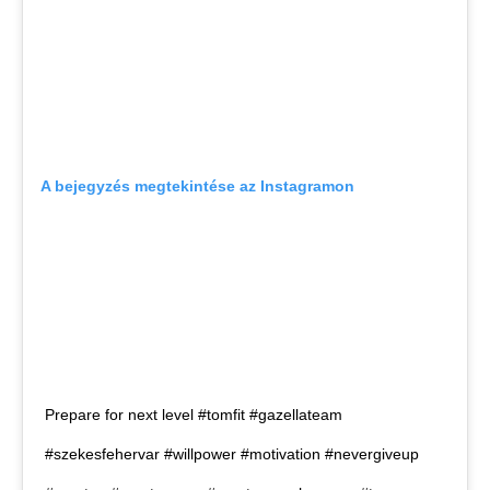
A bejegyzés megtekintése az Instagramon
Prepare for next level #tomfit #gazellateam
#szekesfehervar #willpower #motivation #nevergiveup