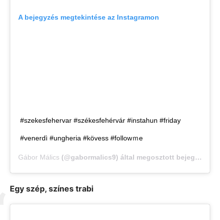
A bejegyzés megtekintése az Instagramon
#szekesfehervar #székesfehérvár #instahun #friday
#venerdì #ungheria #kövess #followｍe
Gábor Málics
(@gabormalics9) által megosztott bejegyzés,
M
Egy szép, színes trabi