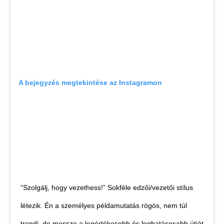
A bejegyzés megtekintése az Instagramon
“Szolgálj, hogy vezethess!” Sokféle edzői/vezetői stílus
létezik. Én a személyes példamutatás rögös, nem túl
trendi, de messze a legértékesebb és leghatásosabb útját