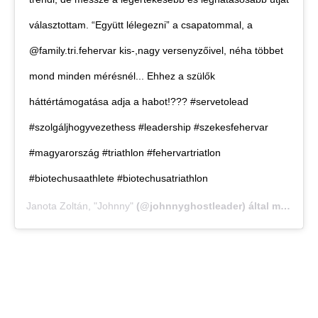
választottam. “Együtt lélegezni” a csapatommal, a
@family.tri.fehervar kis-,nagy versenyzőivel, néha többet
mond minden mérésnél... Ehhez a szülők
háttértámogatása adja a habot!??? #servetolead
#szolgáljhogyvezethess #leadership #szekesfehervar
#magyarország #triathlon #fehervartriatlon
#biotechusaathlete #biotechusatriathlon
Janota Zoltán, "Johnny"
(@johnnyghostleader) által megosztott bejegyzés,