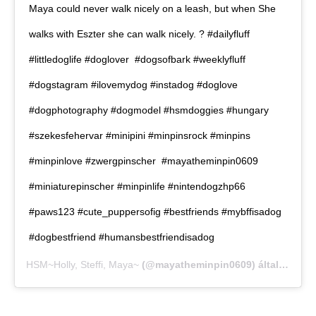
Maya could never walk nicely on a leash, but when She
walks with Eszter she can walk nicely. ? #dailyfluff
#littledoglife #doglover #dogsofbark #weeklyfluff
#dogstagram #ilovemydog #instadog #doglove
#dogphotography #dogmodel #hsmdoggies #hungary
#szekesfehervar #minipini #minpinsrock #minpins
#minpinlove #zwergpinscher #mayatheminpin0609
#miniaturepinscher #minpinlife #nintendogzhp66
#paws123 #cute_puppersofig #bestfriends #mybffisadog
#dogbestfriend #humansbestfriendisadog
HSM~Holly, Steffi, Maya~
(@mayatheminpin0609) által megosztott bejegyzés,