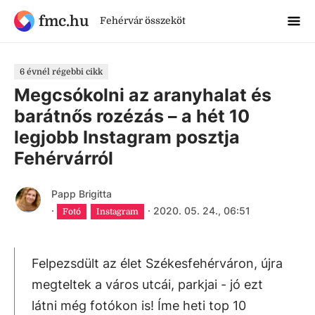
fmc.hu
Fehérvár összeköt
6 évnél régebbi cikk
Megcsókolni az aranyhalat és
barátnős rozézás – a hét 10
legjobb Instagram posztja
Fehérvárról
Papp Brigitta
·
·
2020. 05. 24., 06:51
Fotó
Instagram
Felpezsdült az élet Székesfehérváron, újra
megteltek a város utcái, parkjai - jó ezt
látni még fotókon is! Íme heti top 10