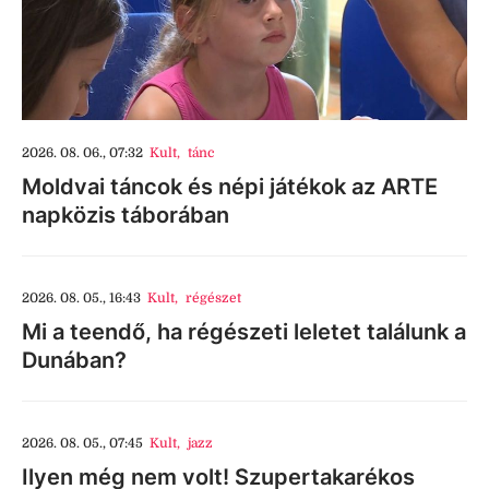
2026. 08. 06., 07:32
Kult
,
tánc
Moldvai táncok és népi játékok az ARTE
napközis táborában
2026. 08. 05., 16:43
Kult
,
régészet
Mi a teendő, ha régészeti leletet találunk a
Dunában?
2026. 08. 05., 07:45
Kult
,
jazz
Ilyen még nem volt! Szupertakarékos