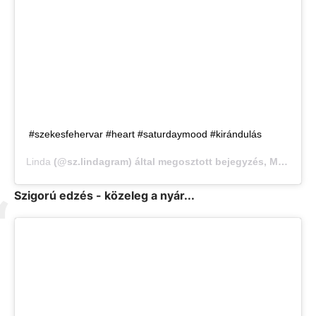
#szekesfehervar #heart #saturdaymood #kirándulás
Linda
(@sz.lindagram) által megosztott bejegyzés,
Máj 23., 2020, időpont: 7:33 (PDT időzóna szerint)
Szigorú edzés - közeleg a nyár...