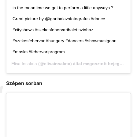
in the meantime we get to perform a little anyways ?
Great picture by @igaribalazsfotografus #dance
#cityshows #szekesfehervaribalettszinhaz
#szekesfehervar #hungary #dancers #showmustgoon
#masks #fehervariprogram
Elisa Insalata
(@elisainsalata) által megosztott bejegyzés,
Má
Szépen sorban