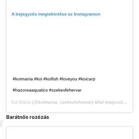
A bejegyzés megtekintése az Instagramon
#koimania #koi #koifish #loveyou #koicarp
#hazoreaaquatics #szekesfehervar
Koi Mánia
(@koimania_szekesfehervar) által megosztott bejegyzés,
Barátnős rozézás