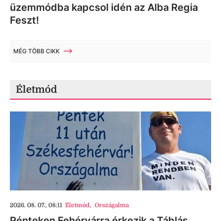
üzemmódba kapcsol idén az Alba Regia
Feszt!
MÉG TÖBB CIKK
Életmód
2026. 08. 07., 08:11
Életmód
,
Országalma
Pénteken Fehérvárra érkezik a Táblás