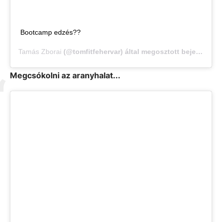
Bootcamp edzés??
Tamás Zborai
(@tomfitfehervar) által megosztott bejegyzés,
Megcsókolni az aranyhalat...