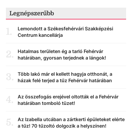
Legnépszerűbb
Lemondott a Székesfehérvári Szakképzési
1
.
Centrum kancellárja
Hatalmas területen ég a tarló Fehérvár
2
.
határában, gyorsan terjednek a lángok!
Több lakó már el kellett hagyja otthonát, a
3
.
házak felé terjed a tűz Fehérvár határában
Az összefogás erejével oltották el a Fehérvár
4
.
határában tomboló tüzet!
Az Izabella utcában a zártkerti épületeket elérte
5
.
a tűz! 70 tűzoltó dolgozik a helyszínen!