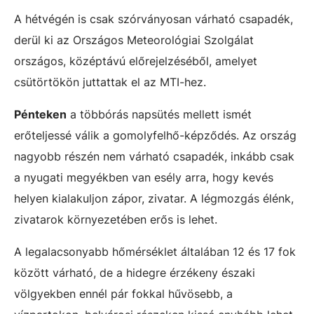
A hétvégén is csak szórványosan várható csapadék,
derül ki az Országos Meteorológiai Szolgálat
országos, középtávú előrejelzéséből, amelyet
csütörtökön juttattak el az MTI-hez.
Pénteken
a többórás napsütés mellett ismét
erőteljessé válik a gomolyfelhő-képződés. Az ország
nagyobb részén nem várható csapadék, inkább csak
a nyugati megyékben van esély arra, hogy kevés
helyen kialakuljon zápor, zivatar. A légmozgás élénk,
zivatarok környezetében erős is lehet.
A legalacsonyabb hőmérséklet általában 12 és 17 fok
között várható, de a hidegre érzékeny északi
völgyekben ennél pár fokkal hűvösebb, a