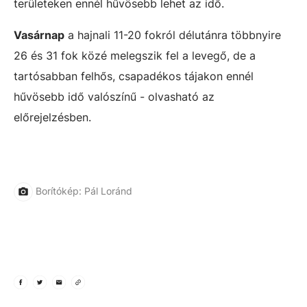
területeken ennél hűvösebb lehet az idő.
Vasárnap
a hajnali 11-20 fokról délutánra többnyire
26 és 31 fok közé melegszik fel a levegő, de a
tartósabban felhős, csapadékos tájakon ennél
hűvösebb idő valószínű - olvasható az
előrejelzésben.
Borítókép: Pál Loránd