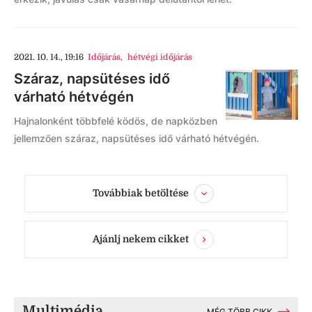
2021. 10. 14., 19:16
Időjárás
,
hétvégi időjárás
Száraz, napsütéses idő
várható hétvégén
Hajnalonként többfelé ködös, de napközben
jellemzően száraz, napsütéses idő várható hétvégén.
Továbbiak betöltése
Ajánlj nekem cikket
Multimédia
MÉG TÖBB CIKK