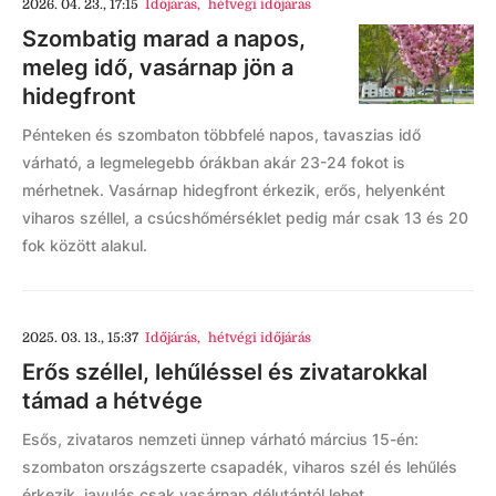
2026. 04. 23., 17:15
Időjárás
,
hétvégi időjárás
Szombatig marad a napos,
meleg idő, vasárnap jön a
hidegfront
Pénteken és szombaton többfelé napos, tavaszias idő
várható, a legmelegebb órákban akár 23-24 fokot is
mérhetnek. Vasárnap hidegfront érkezik, erős, helyenként
viharos széllel, a csúcshőmérséklet pedig már csak 13 és 20
fok között alakul.
2025. 03. 13., 15:37
Időjárás
,
hétvégi időjárás
Erős széllel, lehűléssel és zivatarokkal
támad a hétvége
Esős, zivataros nemzeti ünnep várható március 15-én:
szombaton országszerte csapadék, viharos szél és lehűlés
érkezik, javulás csak vasárnap délutántól lehet.