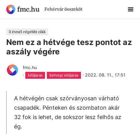
fmc.hu
Fehérvár összeköt
3 évnél régebbi cikk
Nem ez a hétvége tesz pontot az
aszály végére
fmc.hu
·
·
2022. 08. 11., 17:51
Időjárás
hétvégi időjárás
A hétvégén csak szórványosan várható
csapadék. Pénteken és szombaton akár
32 fok is lehet, de sokszor lesz felhős az
ég.