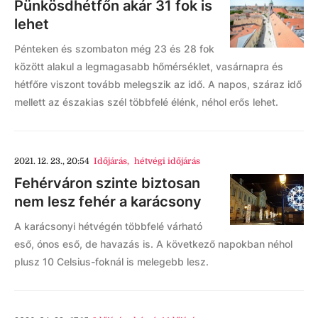
Pünkösdhétfőn akár 31 fok is
lehet
Pénteken és szombaton még 23 és 28 fok
között alakul a legmagasabb hőmérséklet, vasárnapra és
hétfőre viszont tovább melegszik az idő. A napos, száraz idő
mellett az északias szél többfelé élénk, néhol erős lehet.
2021. 12. 23., 20:54
Időjárás
,
hétvégi időjárás
Fehérváron szinte biztosan
nem lesz fehér a karácsony
A karácsonyi hétvégén többfelé várható
eső, ónos eső, de havazás is. A következő napokban néhol
plusz 10 Celsius-foknál is melegebb lesz.