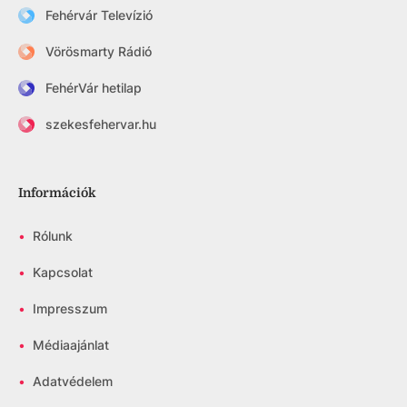
Fehérvár Televízió
Vörösmarty Rádió
FehérVár hetilap
szekesfehervar.hu
Információk
•
Rólunk
•
Kapcsolat
•
Impresszum
•
Médiaajánlat
•
Adatvédelem