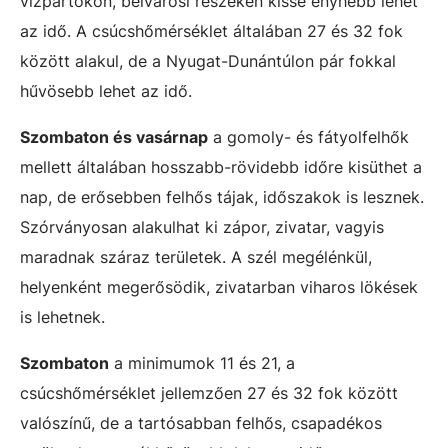
vízpartokon, belvárosi részeken kissé enyhébb lehet
az idő. A csúcshőmérséklet általában 27 és 32 fok
között alakul, de a Nyugat-Dunántúlon pár fokkal
hűvösebb lehet az idő.
Szombaton és vasárnap
a gomoly- és fátyolfelhők
mellett általában hosszabb-rövidebb időre kisüthet a
nap, de erősebben felhős tájak, időszakok is lesznek.
Szórványosan alakulhat ki zápor, zivatar, vagyis
maradnak száraz területek. A szél megélénkül,
helyenként megerősödik, zivatarban viharos lökések
is lehetnek.
Szombaton
a minimumok 11 és 21, a
csúcshőmérséklet jellemzően 27 és 32 fok között
valószínű, de a tartósabban felhős, csapadékos