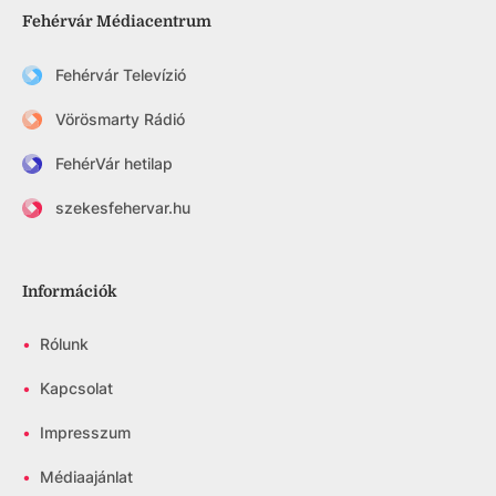
Fehérvár Médiacentrum
Fehérvár Televízió
Vörösmarty Rádió
FehérVár hetilap
szekesfehervar.hu
Információk
•
Rólunk
•
Kapcsolat
•
Impresszum
•
Médiaajánlat