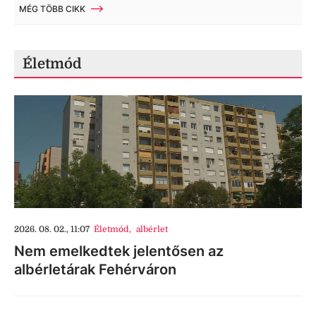
MÉG TÖBB CIKK
Életmód
2026. 08. 02., 11:07
Életmód
,
albérlet
Nem emelkedtek jelentősen az
albérletárak Fehérváron