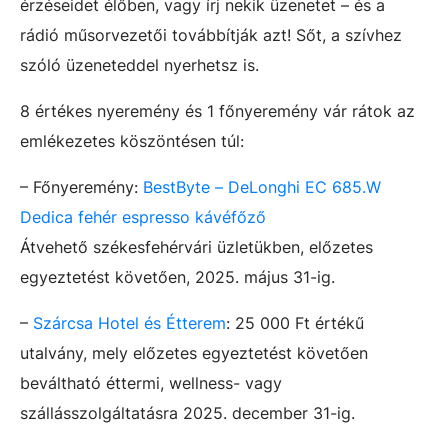
érzéseidet élőben, vagy írj nekik üzenetet – és a
rádió műsorvezetői továbbítják azt! Sőt, a szívhez
szóló üzeneteddel nyerhetsz is.
8 értékes nyeremény és 1 főnyeremény vár rátok az
emlékezetes köszöntésen túl:
– Főnyeremény:
BestByte – DeLonghi EC 685.W
Dedica fehér espresso kávéfőző
Átvehető székesfehérvári üzletükben, előzetes
egyeztetést követően, 2025. május 31-ig.
–
Szárcsa Hotel és Étterem
: 25 000 Ft értékű
utalvány, mely előzetes egyeztetést követően
beváltható éttermi, wellness- vagy
szállásszolgáltatásra 2025. december 31-ig.