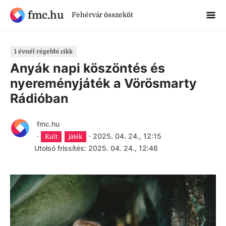
fmc.hu
Fehérvár összeköt
1 évnél régebbi cikk
Anyák napi köszöntés és
nyereményjáték a Vörösmarty
Rádióban
fmc.hu
·
·
2025. 04. 24., 12:15
Kult
játék
Utolsó frissítés: 2025. 04. 24., 12:46