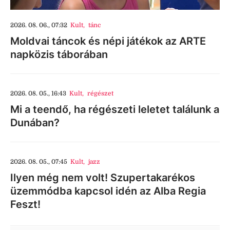
2026. 08. 06., 07:32
Kult
,
tánc
Moldvai táncok és népi játékok az ARTE
napközis táborában
2026. 08. 05., 16:43
Kult
,
régészet
Mi a teendő, ha régészeti leletet találunk a
Dunában?
2026. 08. 05., 07:45
Kult
,
jazz
Ilyen még nem volt! Szupertakarékos
üzemmódba kapcsol idén az Alba Regia
Feszt!