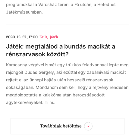
programokkal a Városház téren, a Fő utcán, a Hetedhét
Játékmúzeumban.
2020. 12. 27., 17:00
Kult
,
játék
Játék: megtalálod a bundás macikát a
rénszarvasok között?
Karácsony végével ismét egy trükkös feladvánnyal lepte meg
rajongóit Dudás Gergely, aki ezúttal egy zabálnivaló macikát
rejtett el az ünnepi hajtás után hesszelő rénszarvasok
sokaságában. Mondanom sem kell, hogy a rejtvény rendesen
megdolgoztatta a kajakóma után berozsdásodott
agytekervényeket. Ti m...
Továbbiak betöltése