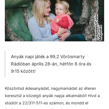
U
n
s
p
l
a
s
h
/
C
o
l
i
n
M
a
y
n
a
r
d
Anyák napi játék a 99,2 Vörösmarty
Rádióban április 28-án, hétfőn 6 óra és
9:15 között!
Köszöntsd édesanyádat, nagymamádat az éteren
keresztül a közelgő anyák napja alkalmából! Hívd a
stúdiót a 22/311-511-es számon, és mondd el