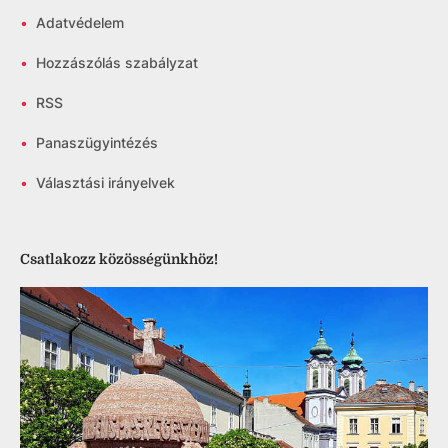
•
Adatvédelem
•
Hozzászólás szabályzat
•
RSS
•
Panaszügyintézés
•
Választási irányelvek
Csatlakozz közösségünkhöz!