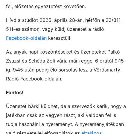
fel, előzetes egyeztetést követően.
Hívd a stúdiót 2025. április 28-án, hétfőn a 22/311-
511-es számon, vagy küldj üzenetet a rádió
Facebook-oldalán
keresztül!
Az anyák napi köszöntéseket és üzeneteket Palkó
Zsuzsi és Schéda Zoli várja már reggel 6 órától 9:15-
ig. 9:45 után pedig élő sorsolás lesz a Vörösmarty
Rádió Facebook-oldalán.
Fontos!
Üzenetet bárki küldhet, de a szervezők kérik, hogy a
játékban csak az vegyen részt, aki valóban fel is
tudja használni a nyereményt. A nyereményjátékban
való részvétellel elfogadjátok az
általános