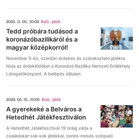
2025. 11. 05., 10:02
Kult
,
játék
Tedd próbára tudásod a
koronázóbazilikáról és a
magyar középkorról!
November 5-én, szerdán érdekes és szórakoztató játékra
hívja az érdeklődőket a Koronázó Bazilika Nemzeti Emlékhely
Látogatóközpont. A belépés díjtalan.
2026. 05. 31., 10:05
Kult
,
játék
A gyerekeké a Belváros a
Hetedhét Játékfesztiválon
A Hetedhét Játékfesztivál 19 óráig várja a
családokat sok-sok játékkal, zenés-mesés színpadi