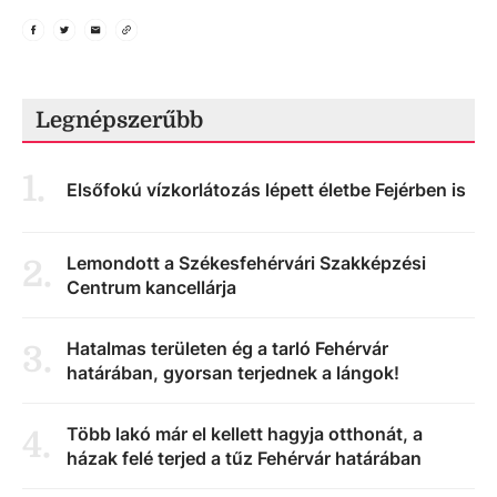
Legnépszerűbb
1
.
Elsőfokú vízkorlátozás lépett életbe Fejérben is
Lemondott a Székesfehérvári Szakképzési
2
.
Centrum kancellárja
Hatalmas területen ég a tarló Fehérvár
3
.
határában, gyorsan terjednek a lángok!
Több lakó már el kellett hagyja otthonát, a
4
.
házak felé terjed a tűz Fehérvár határában