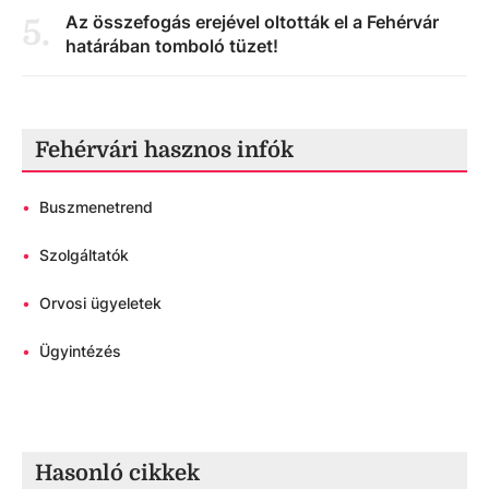
Az összefogás erejével oltották el a Fehérvár
5
.
határában tomboló tüzet!
Fehérvári hasznos infók
•
Buszmenetrend
•
Szolgáltatók
•
Orvosi ügyeletek
•
Ügyintézés
Hasonló cikkek