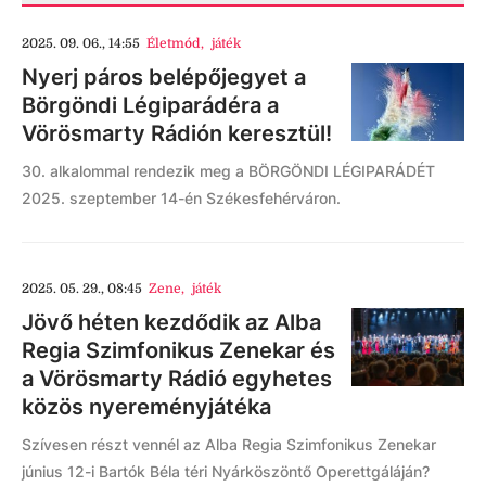
2025. 09. 06., 14:55
Életmód
,
játék
Nyerj páros belépőjegyet a
Börgöndi Légiparádéra a
Vörösmarty Rádión keresztül!
30. alkalommal rendezik meg a BÖRGÖNDI LÉGIPARÁDÉT
2025. szeptember 14-én Székesfehérváron.
2025. 05. 29., 08:45
Zene
,
játék
Jövő héten kezdődik az Alba
Regia Szimfonikus Zenekar és
a Vörösmarty Rádió egyhetes
közös nyereményjátéka
Szívesen részt vennél az Alba Regia Szimfonikus Zenekar
június 12-i Bartók Béla téri Nyárköszöntő Operettgáláján?