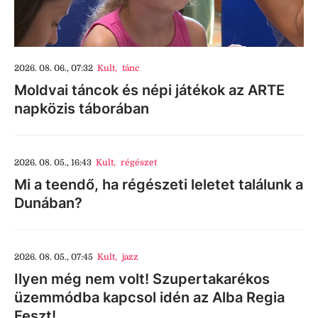
2026. 08. 06., 07:32
Kult
,
tánc
Moldvai táncok és népi játékok az ARTE
napközis táborában
2026. 08. 05., 16:43
Kult
,
régészet
Mi a teendő, ha régészeti leletet találunk a
Dunában?
2026. 08. 05., 07:45
Kult
,
jazz
Ilyen még nem volt! Szupertakarékos
üzemmódba kapcsol idén az Alba Regia
Feszt!