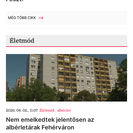
MÉG TÖBB CIKK
Életmód
2026. 08. 02., 11:07
Életmód
,
albérlet
Nem emelkedtek jelentősen az
albérletárak Fehérváron