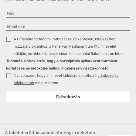
Iratkozz fel már most hamarosan induló heti hírlevelünkre!
✓
A Hírlevélre történő feliratkozással önkéntesen, kifejezetten
hozzájárulok ahhoz, a Fehérvár Médiacentrum Kft. hírlevelet
küldjön, és ehhez kapcsolódóan felhasználói fiókot hozzon létre.
Tudomásul bírok arról, hogy a hozzájáruló nyilatkozat bármikor
korlátozás és indokolás nélkül, ingyenesen visszavonható.
✓
Nyilatkozom, hogy a hírlevél küldésre vonatkozó
adatkezelési
tájékoztatót
megismertem.
Feliratkozás
A tökéletes felhasználói élmény érdekében