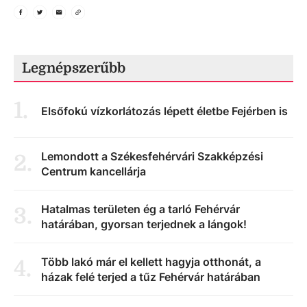
Legnépszerűbb
1
.
Elsőfokú vízkorlátozás lépett életbe Fejérben is
Lemondott a Székesfehérvári Szakképzési
2
.
Centrum kancellárja
Hatalmas területen ég a tarló Fehérvár
3
.
határában, gyorsan terjednek a lángok!
Több lakó már el kellett hagyja otthonát, a
4
.
házak felé terjed a tűz Fehérvár határában