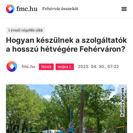
fmc.hu
Fehérvár összeköt
1 évnél régebbi cikk
Hogyan készülnek a szolgáltatók
a hosszú hétvégére Fehérváron?
fmc.hu
·
·
2025. 04. 30., 07:22
Hírek
május 1.
halmos.agnes