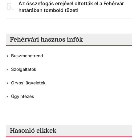
Az összefogás erejével oltották el a Fehérvár
5
.
határában tomboló tüzet!
Fehérvári hasznos infók
•
Buszmenetrend
•
Szolgáltatók
•
Orvosi ügyeletek
•
Ügyintézés
Hasonló cikkek