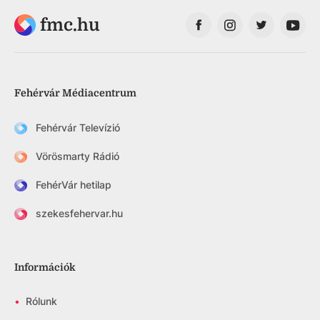
fmc.hu
Fehérvár Médiacentrum
Fehérvár Televízió
Vörösmarty Rádió
FehérVár hetilap
szekesfehervar.hu
Információk
•
Rólunk