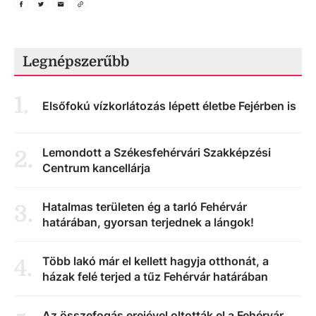
Legnépszerűbb
1
.
Elsőfokú vízkorlátozás lépett életbe Fejérben is
Lemondott a Székesfehérvári Szakképzési
2
.
Centrum kancellárja
Hatalmas területen ég a tarló Fehérvár
3
.
határában, gyorsan terjednek a lángok!
Több lakó már el kellett hagyja otthonát, a
4
.
házak felé terjed a tűz Fehérvár határában
Az összefogás erejével oltották el a Fehérvár