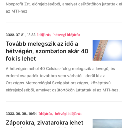
Nonprofit Zrt. előrejelzéséből, amelyet csütörtökön juttattak el
az MTI-hez.
2022. 07. 21., 15:52
Időjárás
,
hétvégi időjárás
Tovább melegszik az idő a
hétvégén, szombaton akár 40
fok is lehet
A hétvégén néhol 40 Celsius-fokig melegszik a levegő, és
érdemi csapadék továbbra sem várható - derül ki az
Országos Meteorológiai Szolgálat országos, középtávú
előrejelzéséből, amelyet csütörtökön juttattak el az MTI-hez.
2022. 06. 09., 16:54
Időjárás
,
hétvégi időjárás
Záporokra, zivatarokra lehet