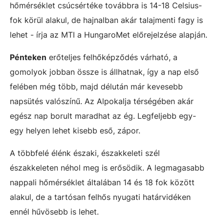
hőmérséklet csúcsértéke továbbra is 14-18 Celsius-
fok körül alakul, de hajnalban akár talajmenti fagy is
lehet - írja az MTI a HungaroMet előrejelzése alapján.
Pénteken
erőteljes felhőképződés várható, a
gomolyok jobban össze is állhatnak, így a nap első
felében még több, majd délután már kevesebb
napsütés valószínű. Az Alpokalja térségében akár
egész nap borult maradhat az ég. Legfeljebb egy-
egy helyen lehet kisebb eső, zápor.
A többfelé élénk északi, északkeleti szél
északkeleten néhol meg is erősödik. A legmagasabb
nappali hőmérséklet általában 14 és 18 fok között
alakul, de a tartósan felhős nyugati határvidéken
ennél hűvösebb is lehet.