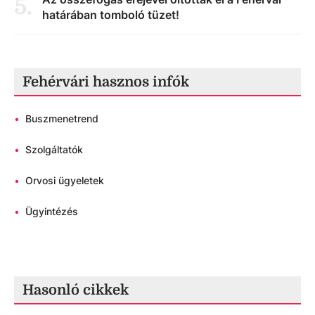
5
.
határában tomboló tüzet!
Fehérvári hasznos infók
•
Buszmenetrend
•
Szolgáltatók
•
Orvosi ügyeletek
•
Ügyintézés
Hasonló cikkek