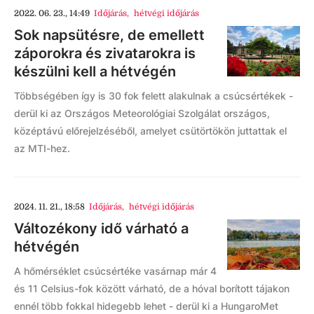
2022. 06. 23., 14:49
Időjárás
,
hétvégi időjárás
Sok napsütésre, de emellett
záporokra és zivatarokra is
készülni kell a hétvégén
Többségében így is 30 fok felett alakulnak a csúcsértékek -
derül ki az Országos Meteorológiai Szolgálat országos,
középtávú előrejelzéséből, amelyet csütörtökön juttattak el
az MTI-hez.
2024. 11. 21., 18:58
Időjárás
,
hétvégi időjárás
Változékony idő várható a
hétvégén
A hőmérséklet csúcsértéke vasárnap már 4
és 11 Celsius-fok között várható, de a hóval borított tájakon
ennél több fokkal hidegebb lehet - derül ki a HungaroMet