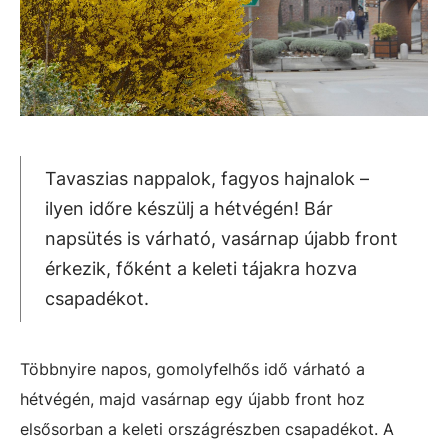
Tavaszias nappalok, fagyos hajnalok –
ilyen időre készülj a hétvégén! Bár
napsütés is várható, vasárnap újabb front
érkezik, főként a keleti tájakra hozva
csapadékot.
Többnyire napos, gomolyfelhős idő várható a
hétvégén, majd vasárnap egy újabb front hoz
elsősorban a keleti országrészben csapadékot. A