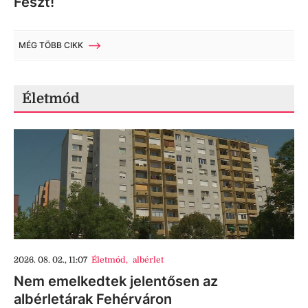
Feszt!
MÉG TÖBB CIKK
Életmód
2026. 08. 02., 11:07
Életmód
,
albérlet
Nem emelkedtek jelentősen az
albérletárak Fehérváron