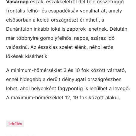
Vasárnap
észak, északkeletről dél felé összefüggő
frontális felhő- és csapadéksáv vonulhat át, amely
elsősorban a keleti országrészt érintheti, a
Dunántúlon inkább lokális záporok lehetnek. Délután
már többnyire gomolyfelhős, napos, száraz idő
valószínű. Az északias szelet élénk, néhol erős
lökések kísérhetik.
A minimum-hőmérséklet 3 és 10 fok között várható,
ennél hidegebb a derült délnyugati országrészben
lehet, ahol helyenként fagypontig is lehűlhet a levegő.
A maximum-hőmérséklet 12, 19 fok között alakul.
lehűlés