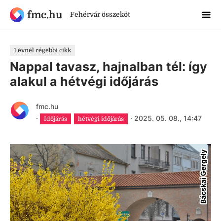
fmc.hu
Fehérvár összeköt
1 évnél régebbi cikk
Nappal tavasz, hajnalban tél: így
alakul a hétvégi időjárás
fmc.hu
·
·
2025. 05. 08., 14:47
Időjárás
hétvégi időjárás
Bácskai Gergely