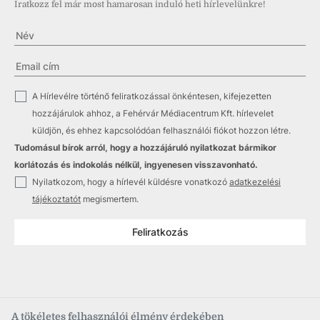
Iratkozz fel már most hamarosan induló heti hírlevelünkre!
✓
A Hírlevélre történő feliratkozással önkéntesen, kifejezetten
hozzájárulok ahhoz, a Fehérvár Médiacentrum Kft. hírlevelet
küldjön, és ehhez kapcsolódóan felhasználói fiókot hozzon létre.
Tudomásul bírok arról, hogy a hozzájáruló nyilatkozat bármikor
korlátozás és indokolás nélkül, ingyenesen visszavonható.
✓
Nyilatkozom, hogy a hírlevél küldésre vonatkozó
adatkezelési
tájékoztatót
megismertem.
Feliratkozás
A tökéletes felhasználói élmény érdekében