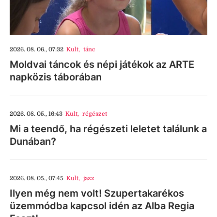
2026. 08. 06., 07:32
Kult
,
tánc
Moldvai táncok és népi játékok az ARTE
napközis táborában
2026. 08. 05., 16:43
Kult
,
régészet
Mi a teendő, ha régészeti leletet találunk a
Dunában?
2026. 08. 05., 07:45
Kult
,
jazz
Ilyen még nem volt! Szupertakarékos
üzemmódba kapcsol idén az Alba Regia