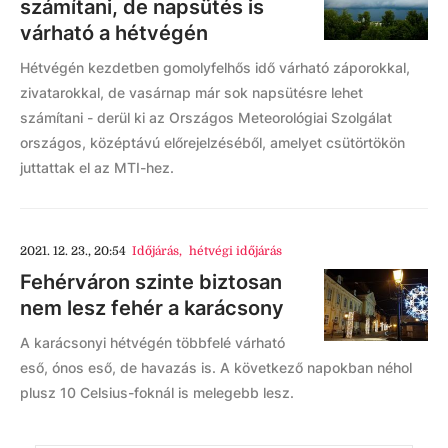
számítani, de napsütés is
várható a hétvégén
Hétvégén kezdetben gomolyfelhős idő várható záporokkal,
zivatarokkal, de vasárnap már sok napsütésre lehet
számítani - derül ki az Országos Meteorológiai Szolgálat
országos, középtávú előrejelzéséből, amelyet csütörtökön
juttattak el az MTI-hez.
2021. 12. 23., 20:54
Időjárás
,
hétvégi időjárás
Fehérváron szinte biztosan
nem lesz fehér a karácsony
A karácsonyi hétvégén többfelé várható
eső, ónos eső, de havazás is. A következő napokban néhol
plusz 10 Celsius-foknál is melegebb lesz.