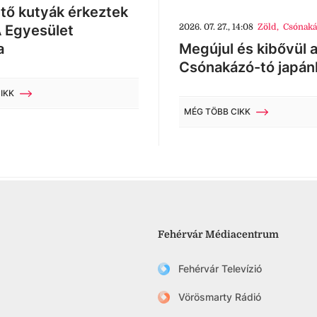
tő kutyák érkeztek
 Egyesület
2026. 07. 27., 14:08
Zöld
,
Csónaká
a
Megújul és kibővül 
Csónakázó-tó japán
IKK
MÉG TÖBB CIKK
Fehérvár Médiacentrum
Fehérvár Televízió
Vörösmarty Rádió