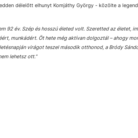
kedden délelőtt elhunyt Komjáthy György - közölte a legend
92 év. Szép és hosszú életed volt. Szeretted az életet, i
néért, munkádért. Öt hete még aktívan dolgoztál – ahogy mo
letésnapján virágot teszel második otthonod, a Bródy Sándo
em lehetsz ott.”