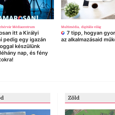
ehérvár Médiacentrum
Multimédia
,
digitális világ
san itt a Királyi
7 tipp, hogyan gyor
i pedig egy igazán
az alkalmazásaid mű
loggal készülünk
Néhány nap, és fény
tokra!
ód
Zöld