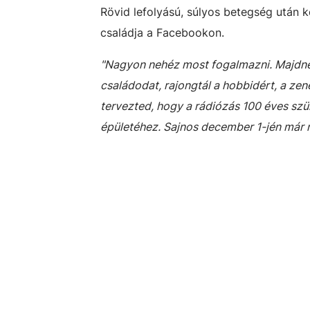
Rövid lefolyású, súlyos betegség után 
családja a Facebookon.
"Nagyon nehéz most fogalmazni. Majdnem 
családodat, rajongtál a hobbidért, a ze
tervezted, hogy a rádiózás 100 éves szü
épületéhez. Sajnos december 1-jén már n