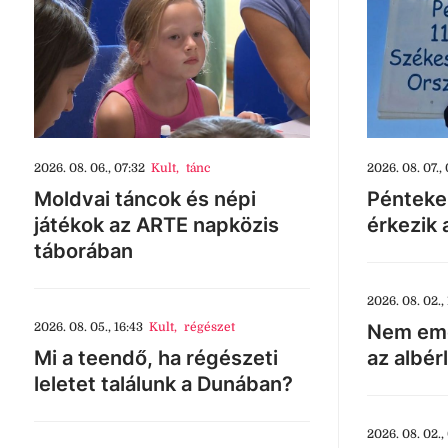
2026. 08. 06., 07:32
Kult
,
tánc
2026. 08. 07., 
Moldvai táncok és népi
Pénteke
játékok az ARTE napközis
érkezik 
táborában
2026. 08. 02., 
2026. 08. 05., 16:43
Kult
,
régészet
Nem eme
Mi a teendő, ha régészeti
az albér
leletet találunk a Dunában?
2026. 08. 02.,