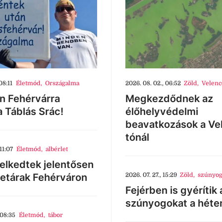
08:11
Életmód
,
Országalma
2026. 08. 02., 06:52
Zöld
,
Velenc
n Fehérvárra
Megkezdődnek az
a Táblás Srác!
élőhelyvédelmi
beavatkozások a Ve
tónál
11:07
Életmód
,
albérlet
lkedtek jelentősen
letárak Fehérváron
2026. 07. 27., 15:29
Zöld
,
szúnyog
Fejérben is gyérítik 
szúnyogokat a héte
 08:35
Életmód
,
tábor