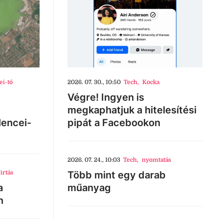
ei-tó
2026. 07. 30., 10:50
Tech
,
Kocka
Végre! Ingyen is
megkaphatjuk a hitelesítési
lencei-
pipát a Facebookon
2026. 07. 24., 10:03
Tech
,
nyomtatás
irtás
Több mint egy darab
a
műanyag
n