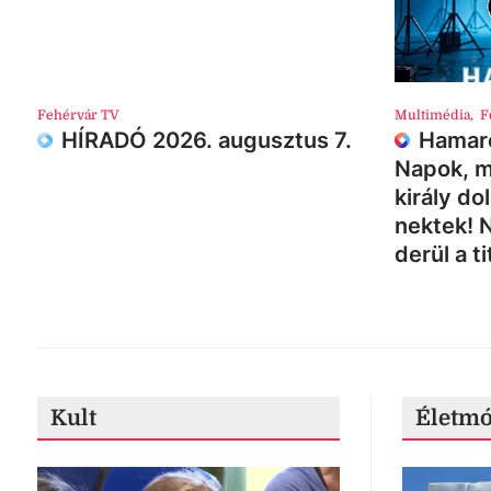
Fehérvár TV
Multimédia
,
F
HÍRADÓ 2026. augusztus 7.
Hamaro
Napok, m
király do
nektek! 
derül a ti
Kult
Életm