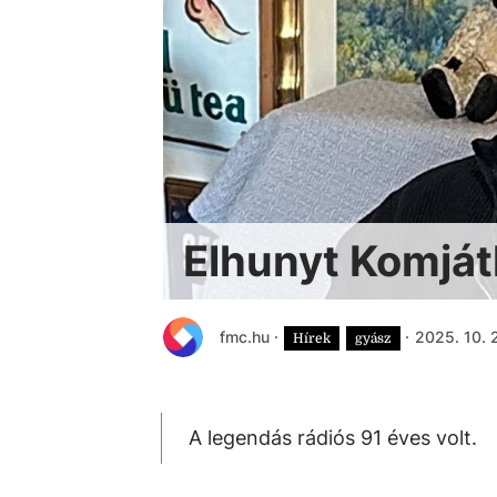
Elhunyt Komjá
fmc.hu
·
·
2025. 10. 
Hírek
gyász
A legendás rádiós 91 éves volt.