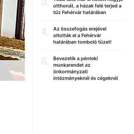
3
.
otthonát, a házak felé terjed a
tűz Fehérvár határában
Az összefogás erejével
4
.
oltották el a Fehérvár
határában tomboló tüzet!
Bevezetik a pénteki
5
.
munkarendet az
önkormányzati
intézményeknél és cégeknél