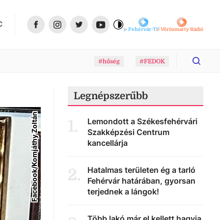
C
Fehérvár-TV
Vörösmarty Rádió
#hőség
#FEDOK
Legnépszerűbb
Facebook/Komjáthy Zoltán
Lemondott a Székesfehérvári
1
.
Szakképzési Centrum
kancellárja
Hatalmas területen ég a tarló
2
.
Fehérvár határában, gyorsan
terjednek a lángok!
Több lakó már el kellett hagyja