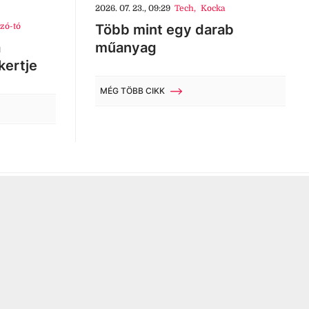
2026. 07. 23., 09:29
Tech
,
Kocka
zó-tó
Több mint egy darab
a
műanyag
kertje
MÉG TÖBB CIKK