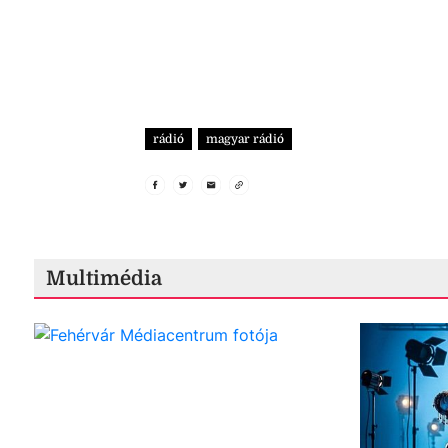
rádió
magyar rádió
Multimédia