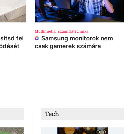
Multimédia
,
számítástechnika
sítsd fel
Samsung monitorok nem
ködését
csak gamerek számára
Tech