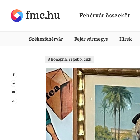
fmc.hu
Fehérvár összeköt
Székesfehérvár
Fejér vármegye
Hírek
9 hónapnál régebbi cikk