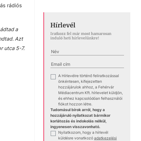
ás rádiós
Hírlevél
mádtad a
Iratkozz fel már most hamarosan
ndtad. Azt
induló heti hírlevelünkre!
r utca 5-7.
A Hírlevélre történő feliratkozással
✓
önkéntesen, kifejezetten
hozzájárulok ahhoz, a Fehérvár
Médiacentrum Kft. hírlevelet küldjön,
és ehhez kapcsolódóan felhasználói
fiókot hozzon létre.
Tudomásul bírok arról, hogy a
hozzájáruló nyilatkozat bármikor
korlátozás és indokolás nélkül,
ingyenesen visszavonható.
Nyilatkozom, hogy a hírlevél
✓
küldésre vonatkozó
adatkezelési