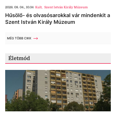
2026. 08. 04., 10:34
Kult
,
Szent István Király Múzeum
Hűsölő- és olvasósarokkal vár mindenkit a
Szent István Király Múzeum
MÉG TÖBB CIKK
Életmód