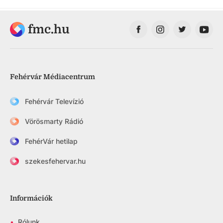
fmc.hu
Fehérvár Médiacentrum
Fehérvár Televízió
Vörösmarty Rádió
FehérVár hetilap
szekesfehervar.hu
Információk
•
Rólunk