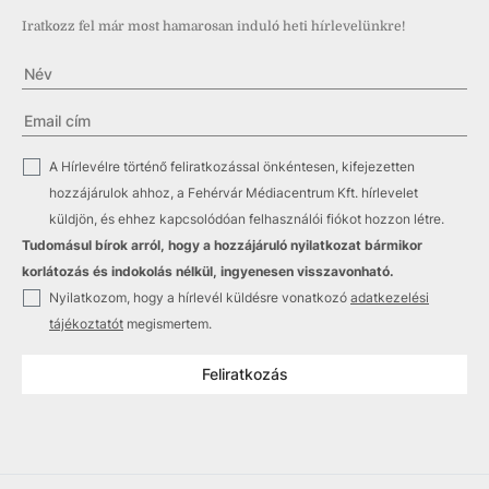
Iratkozz fel már most hamarosan induló heti hírlevelünkre!
✓
A Hírlevélre történő feliratkozással önkéntesen, kifejezetten
hozzájárulok ahhoz, a Fehérvár Médiacentrum Kft. hírlevelet
küldjön, és ehhez kapcsolódóan felhasználói fiókot hozzon létre.
Tudomásul bírok arról, hogy a hozzájáruló nyilatkozat bármikor
korlátozás és indokolás nélkül, ingyenesen visszavonható.
✓
Nyilatkozom, hogy a hírlevél küldésre vonatkozó
adatkezelési
tájékoztatót
megismertem.
Feliratkozás