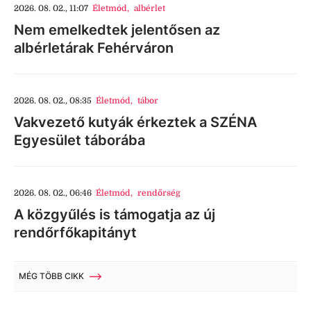
2026. 08. 02., 11:07
Életmód
,
albérlet
Nem emelkedtek jelentősen az
albérletárak Fehérváron
2026. 08. 02., 08:35
Életmód
,
tábor
Vakvezető kutyák érkeztek a SZÉNA
Egyesület táborába
2026. 08. 02., 06:46
Életmód
,
rendőrség
A közgyűlés is támogatja az új
rendőrfőkapitányt
MÉG TÖBB CIKK