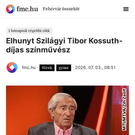
fmc.hu
Fehérvár összeköt
1 hónapnál régebbi cikk
Elhunyt Szilágyi Tibor Kossuth-
díjas színművész
fmc.hu
·
·
2026. 07. 03., 08:51
Hírek
gyász
MTI/MTVA/Zih Zsolt