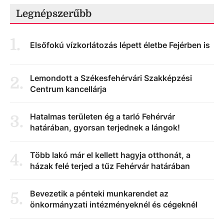
Legnépszerűbb
1
.
Elsőfokú vízkorlátozás lépett életbe Fejérben is
Lemondott a Székesfehérvári Szakképzési
2
.
Centrum kancellárja
Hatalmas területen ég a tarló Fehérvár
3
.
határában, gyorsan terjednek a lángok!
Több lakó már el kellett hagyja otthonát, a
4
.
házak felé terjed a tűz Fehérvár határában
Bevezetik a pénteki munkarendet az
5
.
önkormányzati intézményeknél és cégeknél