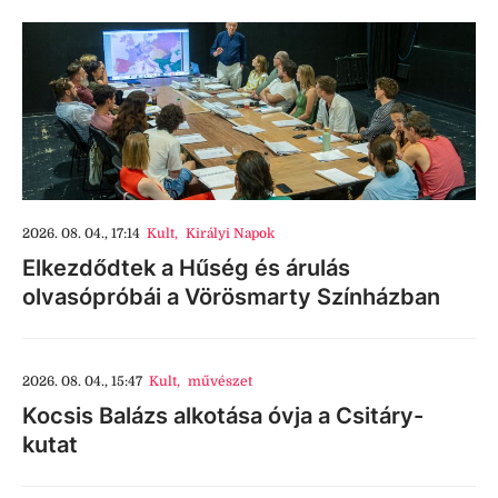
2026. 08. 04., 17:14
Kult
,
Királyi Napok
Elkezdődtek a Hűség és árulás
olvasópróbái a Vörösmarty Színházban
2026. 08. 04., 15:47
Kult
,
művészet
Kocsis Balázs alkotása óvja a Csitáry-
kutat