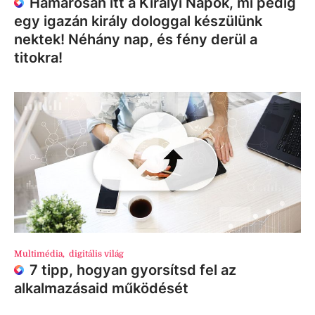
Hamarosan itt a Királyi Napok, mi pedig
egy igazán király dologgal készülünk
nektek! Néhány nap, és fény derül a
titokra!
Multimédia
,
digitális világ
7 tipp, hogyan gyorsítsd fel az
alkalmazásaid működését